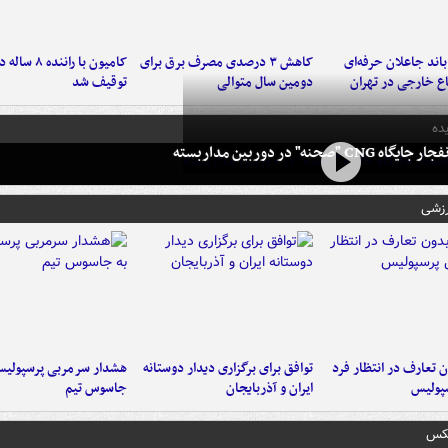
اند جاعلان حرفه‌ای
کاهش ۳ درصدی مصرف برق برای
کامیون با رانن
اع خارجی در تهران
دومین سال متوالی
توقیف شد
ده
 CNG "صحنه" در دوربین مداربسته
رزشی
 تعارف در انتظار فرد
توافق برای برگزاری دیدار دوستانه
هشدار سرمربی پرسپولیس
پولیس
ایران و آذربایجان
جاسوس تیم
عکس