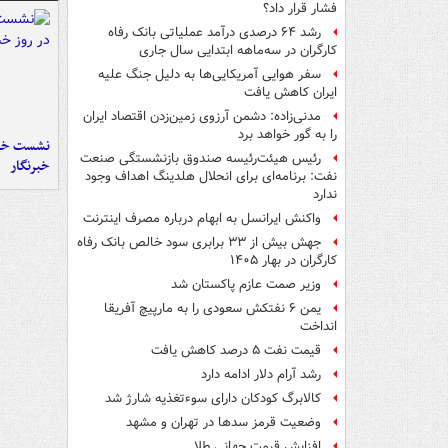
فشار قرار داد؟
رشد ۶۴ درصدی درآمد عملیاتی بانک رفاه
کارگران در سه‌ماهه ابتدایی سال جاری
سفر هوایی آمریکایی‌ها به دلیل جنگ علیه
ایران کاهش یافت
مدنی‌زاده: دشمن آرزوی زمین‌زدن اقتصاد ایران
را به گور خواهد برد
نشست خبر
رئیس هیئت‌رئیسه صندوق بازنشستگی صنعت
خبرنگار
نفت: برنامه‌ای برای انحلال هلدینگ اهداف وجود
ندارد
واکنش ایرانسل به ابهام درباره مصرف اینترنت
جهش بیش از ۳۳ برابری سود خالص بانک رفاه
کارگران در بهار ۱۴۰۵
وزیر صمت عازم پاکستان شد
یمن ۶ نفتکش سعودی را به مارپیچ آفریقا
انداخت
قیمت نفت ۵ درصد کاهش یافت
رشد آرام دلار ادامه دارد
کالابرگ کودکان دارای سوءتغذیه شارژ شد
وضعیت قرمز سدها در تهران و مشهد
افزایش قیمت جهانی طلا