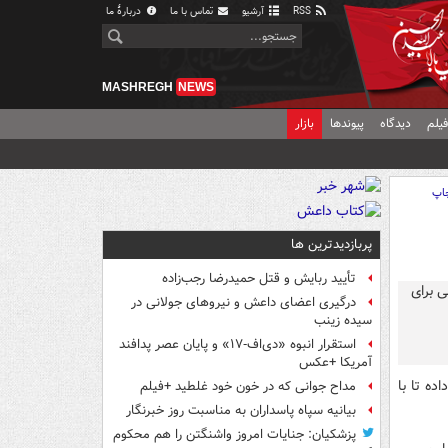
RSS
آرشیو
تماس با ما
دربارهٔ ما
MASHREGH
NEWS
یلم
دیدگاه
پیوندها
بازار
اپ
پربازدیدترین ها
تأیید ربایش و قتل حمیدرضا رجب‌زاده
درگیری اعضای داعش و نیروهای جولانی در
سیده زینب
استقرار انبوه «دی‌اف‑۱۷» و پایان عصر پدافند
آمریکا +عکس
ه تا با
مداح جوانی که در خون خود غلطید +فیلم
بیانیه سپاه پاسداران به مناسبت روز خبرنگار
پزشکیان: جنایات امروز واشنگتن را هم محکوم