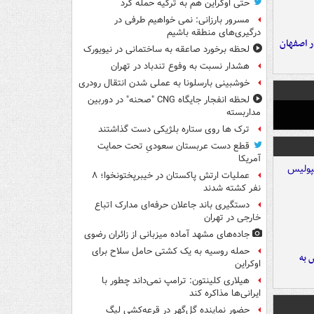
حتی اوکراین هم به ترکیه حمله کرد
مسرور بارزانی: نمی خواهیم طرفی در
درگیری‌های منطقه باشیم
ده ۸ ساله در اصفهان
لحظه برخورد صاعقه به ساختمانی در نیویورک
هشدار نسبت به وفوع تندباد در تهران
خوشبینی بارسلونا به عملی شدن انتقال رودری
لحظه انفجار جایگاه CNG "صحنه" در دوربین
مداربسته
ترک ها روی ستاره بلژیکی دست گذاشتند
قطع دست عربستان سعودیِ تحت حمایت
آمریکا
عملیات ارتش پاکستان در خیبرپختونخوا؛ ۸
نفر کشته شدند
دستگیری باند جاعلان حرفه‌ای مدارک اتباع
خارجی در تهران
جاده‌های مشهد آماده میزبانی از زائران رضوی
حمله روسیه به یک کشتی حامل سلاح برای
 به
اوکراین
هیلاری کلینتون: ترامپ نمی‌داند چطور با
ایرانی‌ها مذاکره کند
حضور نماینده گل‌گهر در قرعه‌کشی لیگ