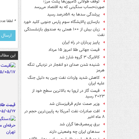
توقف طولانی کامیون‌ها پشت مرز؛
صورت‌حساب سنگینی که به اقتصاد می‌رسد
پرشدگی سدها به ۵۸درصد رسید
*
لطفا عدد م
بازسازی پالایشگاه سوم پارس جنوبی کلید خورد
زیان بیش از ۱۰۰ همتی به صندوق‌ بازنشستگی
نفت
پاییز پرباران در راه ایران
قیمت جهانی طلا امروز ۱۵ مرداد
این مطالب
کالابرگ ۳ گروه شارژ شد
شنیده شدن صدای دو انفجار در نزدیکی تنگه
هرمز
کاهش شدید واردات نفت چین به دلیل جنگ
علیه ایران
قیمت گاز در اروپا به بالاترین سطح خود از
۲۰۲۳ رسید
وزیر صمت عازم قرقیزستان شد
قیمت طلا 
۰۵/۰۵/۱۷
افت صادرات نفت آمریکا به پایین‌ترین حجم در
۸ ماه اخیر
برق پرمصرف‌ها گران شد
سدهای ایران چه وضعیتی دارند