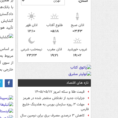
بر همین 
استان:
با بانک‌
دادگستری
گشایش حس
اذان صبح
طلوع آفتاب
اذان ظهر
تأیید هو
۱۲:۱۰
۰۵:۱۸
۰۳:۴۳
بر اساس 
غروب خورشید
اذان مغرب
نیمه‌شب شرعی
۲۳:۲۳
۱۹:۲۱
۱۹:۰۲
مربوط به
از سوی آ
خارجی بخ
تازه های اقتصاد
قیمت طلا و سکه امروز ۱۴۰۵/۰۵/۱۷
جزئیات جدید از نفتکش منفجر شده در هرمز
مهلت ۳ روزه سازمان بورس به هلدینگ خلیج
فارس
کاهش ۳ درصدی مصرف برق برای دومین سال