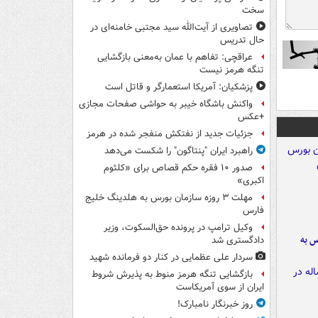
سخت
تصاویری از آیت‌الله سید مجتبی خامنه‌ای در
حال تدریس
عراقچی: تفاهم با عمان به‌معنی بازگشایی
تنگه هرمز نیست
پزشکیان: آمریکا استعمارگر و قاتل است
واکنش باشگاه خیبر به حواشی صفحات مجازی
+عکس
جزئیات جدید از نفتکش منفجر شده در هرمز
راهبرد ایران "پنتاگون" را شکست می‌دهد
صدور ۱۰ فقره حکم قصاص برای «کلثوم
اکبری»
مهلت ۳ روزه سازمان بورس به هلدینگ خلیج
فارس
وکیل ترامپ در پرونده حق‌السکوت، وزیر
رس به
دادگستری شد
سردار علی عظمایی در کنار دو فرمانده شهید
بازگشایی تنگه هرمز منوط به پذیرش شروط
ایران از سوی آمریکاست
روز خبرنگار نامبارک!