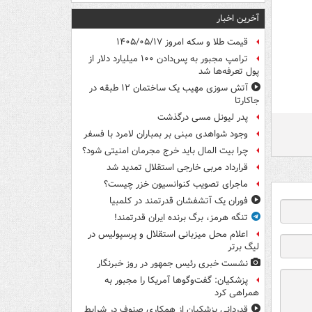
آخرین اخبار
قیمت طلا و سکه امروز ۱۴۰۵/۰۵/۱۷
ترامپ مجبور به پس‌دادن ۱۰۰ میلیارد دلار از
پول تعرفه‌ها شد
آتش سوزی مهیب یک ساختمان ۱۲ طبقه در
جاکارتا
پدر لیونل مسی درگذشت
وجود شواهدی مبنی بر بمباران لامرد با فسفر
چرا بیت المال باید خرج مجرمان امنیتی شود؟
قرارداد مربی خارجی استقلال تمدید شد
ماجرای تصویب کنوانسیون خزر چیست؟
فوران یک آتشفشان قدرتمند در کلمبیا
تنگه هرمز، برگ برنده ایران قدرتمند!
اعلام محل میزبانی استقلال و پرسپولیس در
لیگ برتر
نشست خبری رئیس جمهور در روز خبرنگار
پزشکیان: گفت‌وگوها آمریکا را مجبور به
همراهی کرد
قدردانی پزشکیان از همکاری صنوف در شرایط