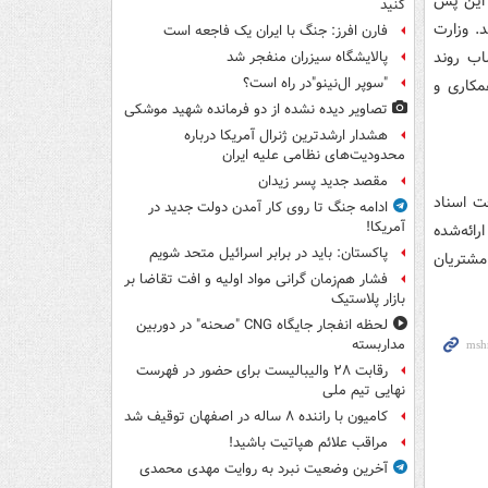
 این پس
کنید
. وزارت
فارن افرز: جنگ با ایران یک فاجعه است
اب روند
پالایشگاه سیزران منفجر شد
"سوپر ال‌نینو"در راه است؟
مکاری و
تصاویر دیده‌ نشده از دو فرمانده شهید موشکی
هشدار ارشدترین ژنرال آمریکا درباره
محدودیت‌های نظامی علیه ایران
مقصد جدید پسر زیدان
ت اسناد
ادامه جنگ تا روی کار آمدن دولت جدید در
آمریکا!
ائه‌شده
پاکستان: باید در برابر اسرائیل متحد شویم
مشتریان
فشار هم‌زمان گرانی مواد اولیه و افت تقاضا بر
بازار پلاستیک
لحظه انفجار جایگاه CNG "صحنه" در دوربین
مداربسته
رقابت ۲۸ والیبالیست برای حضور در فهرست
نهایی تیم ملی
کامیون با راننده ۸ ساله در اصفهان توقیف شد
مراقب علائم هپاتیت باشید!
آخرین وضعیت نبرد به روایت مهدی محمدی