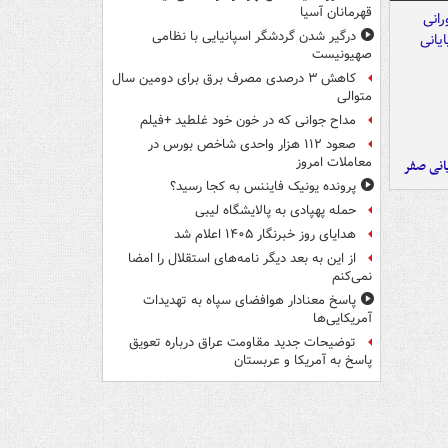
قهرمانان آسیا
درگیر شدن گردشگر اسپانیایی با نظامی
صهیونیست
کاهش ۳ درصدی مصرف برق برای دومین سال
متوالی
مداح جوانی که در خون خود غلطید +فیلم
صعود ۱۱۲ هزار واحدی شاخص بورس در
معاملات امروز
یانی صفر
پرونده یونیک فایننس به کجا رسید؟
حمله پهپادی به پالایشگاه لیبی
هدایای روز خبرنگار ۱۴۰۵ اعلام شد
از این به بعد دیگر نامه‌های استقلال را امضا
نمی‌کنم
پاسخ معنادار هوافضای سپاه به تهدیدات
آمریکایی‌ها
توضیحات جدید مقاومت عراق درباره تعویق
پاسخ به آمریکا و عربستان