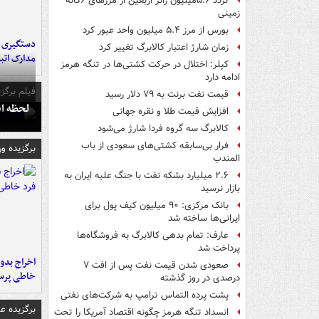
تردد ۵.۶میلیون زائر اربعین از مرزهای ۶گانه
زمینی
بورس از مرز ۵.۴ میلیون واحد عبور کرد
دستگیری ب
زمان شارژ اعتبار کالابرگ تغییر کرد
مدارک اتب
کپلر: اختلال در حرکت کشتی‌ها در تنگه هرمز
ادامه دارد
فیلم برگزی
قیمت نفت برنت به ۷۹ دلار رسید
لحظه انفجار جایگاه
افزایش قیمت طلا و نقره جهانی
کالابرگ سه گروه فردا شارژ می‌شود
فرار بی‌سابقه کشتی‌های سعودی از باب
برگزیده و
المندب
۲.۶ میلیارد بشکه نفت با جنگ علیه ایران به
بازار نرسید
بانک مرکزی: ۹۰ میلیون کیف پول برای
ایرانی‌ها ساخته شد
عارف: تمام بدهی کالابرگ به فروشگاه‌ها
پرداخت شد
اخراج بدون
صعودی شدن قیمت نفت پس از افت ۷
خاطی پرس
درصدی در روز گذشته
پشت پرده التماس ترامپ به شرکت‌های نفتی
برگزیده 
انسداد تنگه هرمز چگونه اقتصاد آمریکا را تحت