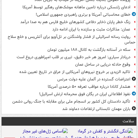
ادعای زلنسکی درباره تامین ماهانه موشک‌های رهگیر توسط آمریکا
خطای محاسباتی آمریکا و برتری راهبردی جمهوری اسلامی!
زنگ خطر پایان ذخایر دفاعی کشورهای خلیج فارس هم به صدا درآمد
عمان: مذاکرات مثبت و سازنده با ایران ادامه دارد
روایت رسانه اسرائیلی از فشار واشنگتن بر تل‌آویو برای آتش‌بس و خلع سلاح
حماس
سکه در آستانه بازگشت به کانال ۱۸۸ میلیون تومان
دریادار سیاری: امروز هر خبر دقیق، تیری بر قلب امپراطوری دروغ است
وقوع حادثه دریایی در ساحل عمان
تاکید الزیدی بر خروج نیروهای آمریکایی از عراق در تاریخ تعیین شده
اعتراضات گسترده در آلمان علیه دولت مرتس
هشدار کانادا درباره عواقب تعرفه ۵۰ درصدی آمریکا
نفوذ اطلاعاتی ایران در یگان فوق محرمانه ارتش اسرائیل!
تأکید دادستان کل کشور بر انسجام ملی برای مقابله با جنگ روانی دشمن
باران مهمان تابستانی ارتفاعات دماوند شد
سلامت