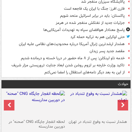
پالایشگاه سیزران منفجر شد
فارن افرز: جنگ با ایران یک فاجعه است
پاکستان: باید در برابر اسرائیل متحد شویم
جزئیات جدید از نفتکش منفجر شده در هرمز
پاسخ معنادار هوافضای سپاه به تهدیدات آمریکایی‌ها
حتی اوکراین هم به ترکیه حمله کرد
هشدار ارشدترین ژنرال آمریکا درباره محدودیت‌های نظامی علیه ایران
مقصد جدید پسر زیدان
خدمه ناو لینکلن: پس از ۸ ماه حضور در دریا خسته و درمانده‌ شدیم
تاکید وزارت خارجه بر لزوم روشن شدن ابعاد جنایت تروریستی مزار شریف
از این به بعد دیگر نامه‌های استقلال را امضا نمی‌کنم
حوادث
ای
هشدار نسبت به وفوع تندباد در تهران
لحظه انفجار جایگاه CNG "صحنه" در
دس
دوربین مداربسته
ات