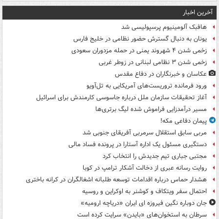
آخرین اخبار
هافبک آلومینیوم پرسپولیسی شد
یونان به دنبال گسترش حضور نظامی در خلیج فارس
زخمی شدن ۴ شهروند یمنی در حمله مزدوران سعودی
زخمی شدن ۳ نظامی لبنانی در زوطر غربی
عکاسان و خبرنگاران در دفاع مقدس
ورود فرمانده تروریست‌های آمریکایی به تل‌آویو
آغاز تحقیقات سازمان ملل درباره جاسوسی کارمندش برای اسرائیل
مسیر درآمدزایی فراموش شده لیگ برتری‌ها
پیمان دفاعی مکه!
مربی سابق استقلال سرمربی آفریقای جنوبی شد
دستگیری مسئول یک اداره آستارا در پرونده فساد مالی
مجتبی جباری تیم جدیدش را انتخاب کرد
روایت رسانه عبری از دخالت آشکار ترامپ در کوبا
هشدار حماس درباره اقدامات توسعه طلبانه اشغالگران در کرانه باختری
احتمال سفر ویتکاف و کوشنر به اوکراین و روسیه
جان دوباره نگین فیروزه ای ایران «دریاچه ارومیه»
سرطان به استخوان‌های «بایدن» سرایت کرده است