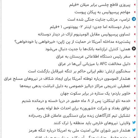
پیروزی قاطع چلسی برابر میلان +فیلم
مهاجم پرسپولیس به پیکان پیوست
ترامپ، مرتکب جنایت جنگی شده است
دیدار دوستانه اما جدی؛ اینتر ۲- یوونتوس ۱ +فیلم
تساوی پرسپولیس مقابل الومینیوم اراک در دیدار دوستانه
پشت‌پرده مداخله آمریکا در حمایت از یِن ژاپن؛ خیرخواهی یا خودخواهی؟
همتی: کنترل ترازنامه بانک‌ها با جدیت دنبال می‌شود
سفر رئیس دستگاه اطلاعاتی عربستان به عراق
دلیل مخالفت AFC با میزبانی آبی‌ها در عراق
سخنگوی ارتش: نظم ایرانی حاکم بر تنگه غیرقابل بازگشت است
هشدار الموسوی درباره توطئه آمریکا برای ایجاد شکاف در نیروهای مسلح عراق
تعطیلی تدریجی مراکز دیالیز خصوصی به دلیل انباشت بدهی بیمه‌ها
خاویر باردم؛ یک ستاره در برابر سکوت جهان
خدمه ناو لینکلن: پس از ۸ ماه حضور در دریا خسته و درمانده‌ شدیم
توافق بغداد و شرکت «شورون» برای احداث خط لوله بصره
تشکیل تیم کارآگاهان زبده برای دستگیری عاملان قتل رجب‌زاده
ولایتی: نیروهای خارجی باید منطقه را ترک کنند
هشدار دبیر شورای عالی امنیت ملی به امریکا درباره تنگه هرمز
پرونده حقوقی جنایت جنگی آمریکا در میناب به جریان افتاد