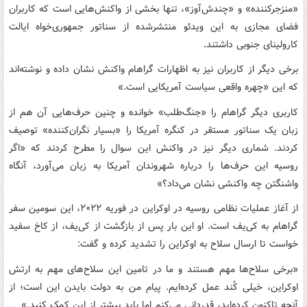
«منزجرکننده» و «چندش‌آوز»، تنها بخشی از واکنش‌هایی است که کاربران
fullscreen
فضای مجازی به این ویدئو منتشرشده از سناتور جمهوری‌خواه ایالت
کارولینای جنوبی داشتند.
برخی دیگر از کاربران نیز به اظهارات گراهام واکنش نشان داده و نوشته‌اند
که این «چهره واقعی سیاست آمریکایی است.»
کاربری دیگر گراهام را «جنگ‌طلب» خوانده و چنین حرف‌هایی آن هم از
زبان یک سناتور مستقر در کنگره آمریکا را «بسیار نگران‌کننده» توصیف
کردند. شماری دیگر نیز در واکنش این سوال را مطرح کردند که «اگر
روسیه این حرف‌ها را درباره شهروندان آمریکا به زبان می‌آورد، آنگاه
واشنگتن چه واکنشی نشان می‌داد؟»
از آغاز عملیات نظامی روسیه در اوکراین در فوریه ۲۰۲۲، این سومین سفر
گراهام به کی‌یف است. او این بار پس از بازگشت از کی‌یف، از کاخ سفید
خواست تا ارسال سلاح به اوکراین را تشدید کرده و گفت:
«برخی سلاح‌ها مهم هستند و ما در تامین این سلاح‌های مهم به ارتش
اوکراین، خیلی کُند عمل کرده‌ایم. پیام من به دولت بایدن این است؛ از
آنچه تاکنون کرده‌اید، قدردانی می‌کنم اما باید بیشتر از این کمک کنید.»