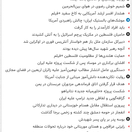
شمیم خوش رضوی در هوای بین‌الحرمین
هشدار افسر ارشد آمریکایی به کاخ سفید +فیلم
موشک‌های بالستیک ایران؛ چالش راهبردی آمریکا
باید افراد کارآمدتر را به کار گرفت
حامیان فلسطین در مکزیک پرچم اسرائیل را به آتش کشیدند
دبیرکل سازمان ملل باز هم خواستار آتش‌بس فوری در اوکراین شد
آنچه رهبر شهید سال‌ها پیش دیده بودند
حمایت هلندی‌ها از مظلومیت فلسطین +فیلم
افشای برکناری در موساد پس از شکست پروژه علیه ایران
دستگیری عامل انتشار مطالب توهین‌آمیز علیه زائران اربعین در فضای مجازی
روایت تکان‌دهنده دانش‌آموز مینابی از جنایت آمریکا
هدف قرار گرفتن اتاق‌ فرماندهی مزدوران عربستان در یمن
شکست پروژه «خاورمیانه جدید» نتانیاهو
گزافه‌گویی و لفاظی جدید ترامپ علیه ایران
پیروزی استقلال مقابل همنام خوزستانی در دیداری تدارکاتی
انفجار در حومه دمشق چند کشته و زخمی برجا گذاشت
بوسه‌ پدر بر پای پسر شهیدش
رایزنی عراقچی و همتای موریتانی خود درباره تحولات منطقه