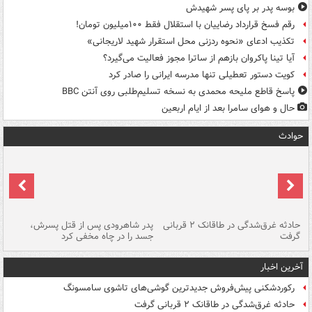
بوسه‌ پدر بر پای پسر شهیدش
رقم فسخ قرارداد رضاییان با استقلال فقط ۱۰۰میلیون تومان!
تکذیب ادعای «نحوه ردزنی محل استقرار شهید لاریجانی»
آیا تینا پاکروان بازهم از ساترا مجوز فعالیت می‌گیرد؟
کویت دستور تعطیلی تنها مدرسه ایرانی را صادر کرد
پاسخ قاطع ملیحه محمدی به نسخه تسلیم‌طلبی روی آنتن BBC
حال و هوای سامرا بعد از ایام اربعین
حوادث
شته
حادثه غرق‌شدگی در طاقانک ۲ قربانی
پدر شاهرودی پس از قتل پسرش،
دس
گرفت
جسد را در چاه مخفی کرد
آخرین اخبار
رکوردشکنی پیش‌فروش جدیدترین گوشی‌های تاشوی سامسونگ
حادثه غرق‌شدگی در طاقانک ۲ قربانی گرفت