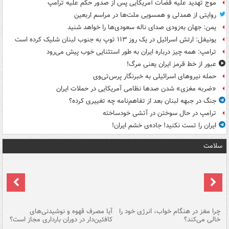
موج تهدید علیه قضات آمریکایی پس از صدور حکم علیه ترامپ
روایتی از همدلی و همسویی ملت‌ها در مراسم اربعین
یمن: جهان به‌زودی صدای ناله سعودی‌ها را خواهد شنید
یونیفل: ارتش اسرائیل در یک روز ۱۱۳ توپ به جنوب لبنان شلیک کرده است
ترامپ: همه چیز درباره ایران به طور استثنایی خوب پیش می‌رود
عبور از خط قرمز ایران یعنی مرگ!
حمله نیروهای اسرائیلی به خبرنگار پرس‌تی‌وی
«ضربه مغزی» شدن صدها نظامی آمریکایی در حملات ایران
جنگ در جبهه لبنان بعد از تفاهم‌نامه چه تغییری کرده؟
ترامپ در حال سوختن در آتشی خودساخته
ایران را تست نکنید! جاده‌ی خشم ایران!
سلامت
ت
چرا مغز در هنگام خواب، انرژی خود را
آیا مصرف قهوه و نوشیدنی‌های
چر
خالی می‌کند؟
کافئین‌دار در دوران بارداری مجاز است؟
می