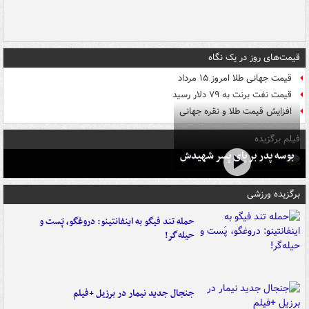
قیمت‌های روز در یک نگاه
قیمت جهانی طلا امروز ۱۵ مرداد
قیمت نفت برنت به ۷۹ دلار رسید
افزایش قیمت طلا و نقره جهانی
فیلم برگزیده
بوسه‌ پدر بر پای پسر شهیدش
برگزیده ورزشی
حمله تند فیگو به اینفانتینو: دروغگو، پَست‌ و
حیله‌گر!
جنجال جدید نیمار در برزیل +فیلم