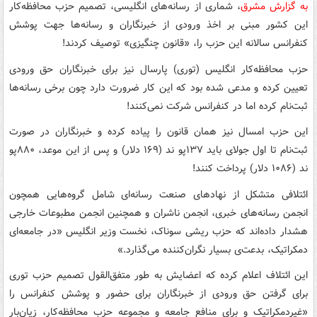
به گزارش مشرق
، شماری از رسانه‌های انگلیسی، تصمیم حزب محافظه‌کار
این کشور مبنی بر اخذ ورودی از خبرنگاران و رسانه‌ها جهت پوشش
کنفرانس سالانه این حزب را، «قانون چنگیزی» توصیف کردند!
حزب محافظه‌کار انگلیس (توری) پارسال نیز برای خبرنگاران حق ورودی
تعیین کرده و مدعی شده بود که این کار ضرورت دارد چون برخی رسانه‌ها
ثبت‌نام کرده اما در کنفرانس شرکت نمی‌کنند!
این حزب امسال نیز همان قانون را پیاده کرده و خبرنگاران در صورت
ثبت‌نام تا اول جولای باید ۱۳۷پو ند (۱۶۹ دلار) و پس از این موعد، ۸۸۰پو
ند (۱۰۸۶ دلار) پرداخت کنند!
ائتلافی متشکل از نهادهای صنعت رسانه‌ای شامل گروه‌هایی همچون
انجمن رسانه‌های خبری، انجمن ناشران و همچنین انجمن مطبوعات خارجی
هشدار داده‌اند که حزب ریشی سوناک، نخست وزیر انگلیس «در جامعه‌ای
دمکراتیک، بدعت‌ی بسیار نگران‌کننده می‌گذارد.»
این ائتلاف اعلام کرده که اعضایش به طور متفق‌القول تصمیم حزب توری
برای گرفتن حق ورودی از خبرنگاران برای حضور و پوشش کنفرانس را
«غیردمکراتیک و برای منافع جامعه و مجموعه حزب محافظه‌کار، زیان‌بار