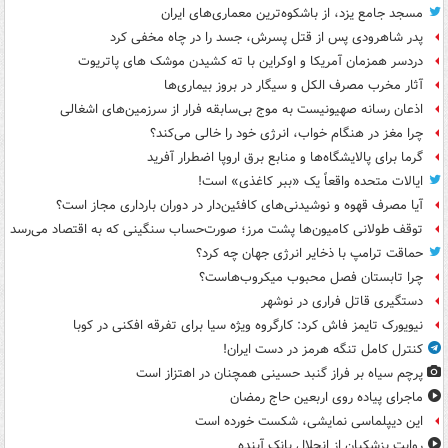
مسجد جامع یزد، از باشکوه‌ترین معماری‌های ایران
پدر شاهرودی پس از قتل پسرش، جسد را در چاه مخفی کرد
دردسر همزمان آمریکا و اوکراین با ته کشیدن موشک های پاتریوت
آثار مخرب مصرف الکل و سیگار در بروز بیماری‌ها
اذعان رسانه صهیونیست به موج بی‌سابقه فرار از سرزمین‌های اشغالی
چرا مغز در هنگام خواب، انرژی خود را خالی می‌کند؟
گرما برای پالایشگاه‌ها و منابع برق اروپا اضطرار آفرید
ایالات متحده واقعاً یک «ببر کاغذی» است!
آیا مصرف قهوه و نوشیدنی‌های کافئین‌دار در دوران بارداری مجاز است؟
توقف طولانی کامیون‌ها پشت مرز؛ صورت‌حساب سنگینی که به اقتصاد می‌رسد
حماقت ترامپ با ذخایر انرژی جهان چه کرد؟
چرا تابستان فصل محبوب میکروب‌هاست؟
دستگیری قاتل فراری در نوشهر
نیویورک تایمز فاش کرد: کارگروه ویژه سیا برای تفرقه افکنی در کوبا
کنترل کامل تنگه هرمز در دست ایران!
پرچم سیاه بر فراز گنبد حسینی همچنان در اهتزاز است
ماجرای پیاده روی اربعین حاج رمضان
این دیپلماسی نمایشی، شکست خورده است
روایت پزشکیان از انحلال بانک آینده