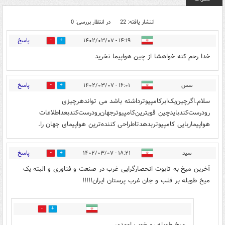
انتشار یافته: 22
در انتظار بررسی: 0
پاسخ
۱۴:۱۹ - ۱۴۰۲/۰۳/۰۷
6
0
خدا رحم كنه خواهشا از چين هواپيما نخريد
پاسخ
سس
۱۶:۰۱ - ۱۴۰۲/۰۳/۰۷
2
0
سلام.اگرچین‌یک‌ابرکامپیوترداشته باشد می تواندهرچیزی
رودرست‌کندبایدچین قویترین‌کامپیوترجهان‌رودرست‌کندبعداطلاعات
هواپیماربایی کامپیوتربدهدتاطراحی کننده‌ترین هواپیمای جهان را.
پاسخ
سید
۱۸:۲۱ - ۱۴۰۲/۰۳/۰۷
6
32
آخرین میخ به تابوت انحصارگرایی غرب در صنعت و فناوری و البته یک
میخ طویله بر قلب و جان غرب پرستان ایران!!!!!
0
10
میخ طویله رو خوب اومدی