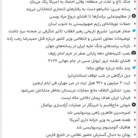
جنگ تاج و تخت در منطقه؛ وقتی اعتماد به آمریکا رنگ می‌بازد
رسانه عبری: نتانیاهو دست به رفتارهای انتحاری انتخاباتی می‌زند
از مظلوم‌نمایی براندازها تا افشای دروغ مراد ویسی
حملات توپخانه‌ای رژیم صهیونیستی به جنوب لبنان
صفار هرندی: تشییع تاریخی رهبر انقلاب تاثیر شگرفی بر صحنه نبرد داشت
توضیحات معاون امنیتی و انتظامی وزیر کشور درباره قتل حمیدرضا رجب زاده
بازتاب پیامدهای جنگ علیه ایران در رسانه‌های جهان
نصب کتیبه‌های دهه پایانی صفر در حرم امام رئوف
افشای نقشه ترور لیونل مسی در جام جهانی ۲۰۲۶
چند نکته درباره توافق مکه!
دبل درگاهی در شب توقف استانداردلیژ
ثبت ۲ میلیون و ۹۲۰ هزار تردد در مرز مهران طی ایام اربعین
یمن: تشکیل ائتلاف مانع مجازات عربستان بخاطر جنایاتش نمی‌شود
فیدان: ایران هدف پیمان دفاعی مکه نیست
شوخی حاج‌قاسم با خبرنگار در عملیات آزادسازی بوکمال
امیرحسین طاهری راهی پرسپولیس شد
طعنه همتی به وزیر خزانه داری آمریکا
هافبک آلومینیوم پرسپولیسی شد
یونان به دنبال گسترش حضور نظامی در خلیج فارس