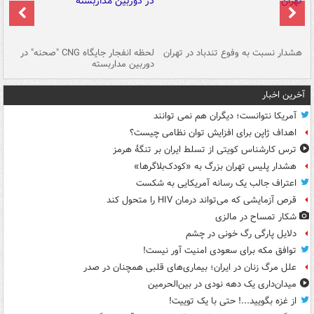
ای
هشدار نسبت به وفوع تندباد در تهران
لحظه انفجار جایگاه CNG "صحنه" در
دس
دوربین مداربسته
ات
آخرین اخبار
آمریکا نتوانست؛ دیگران هم نمی توانند
اهداف ژاپن برای افزایش توان نظامی چیست؟
ترس کارشناس کویتی از تسلط ایران بر تنگۀ هرمز
هشدار پلیس تهران بزرگ به «کودک‌بلاگرها»
اعتراف جالب یک رسانه آمریکایی به شکست
قرص آزمایشی که می‌تواند درمان HIV را متحول کند
شکار تمساح در مالزی
دلایل پارگی رگ خونی در چشم
توافق مکه برای سعودی امنیت آور نیست!
علل مرگ زنان در ایران؛ بیماری‌های قلبی همچنان در صدر
میدان‌داری یک دهه نودی در بین‌الحرمین
از غزه بگویید...! حتی با یک توییت!