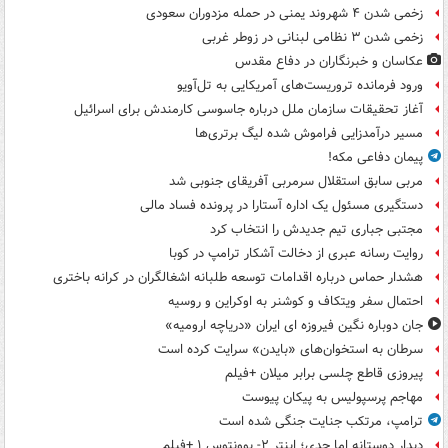
زخمی شدن ۴ شهروند یمنی در حمله مزدوران سعودی
زخمی شدن ۳ نظامی لبنانی در زوطر غربی
عکاسان و خبرنگاران در دفاع مقدس
ورود فرمانده تروریست‌های آمریکایی به تل‌آویو
آغاز تحقیقات سازمان ملل درباره جاسوسی کارمندش برای اسرائیل
مسیر درآمدزایی فراموش شده لیگ برتری‌ها
پیمان دفاعی مکه!
مربی سابق استقلال سرمربی آفریقای جنوبی شد
دستگیری مسئول یک اداره آستارا در پرونده فساد مالی
مجتبی جباری تیم جدیدش را انتخاب کرد
روایت رسانه عبری از دخالت آشکار ترامپ در کوبا
هشدار حماس درباره اقدامات توسعه طلبانه اشغالگران در کرانه باختری
احتمال سفر ویتکاف و کوشنر به اوکراین و روسیه
جان دوباره نگین فیروزه ای ایران «دریاچه ارومیه»
سرطان به استخوان‌های «بایدن» سرایت کرده است
پیروزی قاطع چلسی برابر میلان +فیلم
مهاجم پرسپولیس به پیکان پیوست
ترامپ، مرتکب جنایت جنگی شده است
دیدار دوستانه اما جدی؛ اینتر ۲- یوونتوس ۱ +فیلم