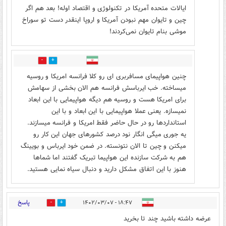
ایالات متحده آمریکا در تکنولوژی و اقتصاد اوله! بعد هم اگر
چین و تایوان مهم نبودن آمریکا و اروپا اینقدر دست تو سوراخ
موشی بنام تایوان نمی‌کردند!
0
1
چنین هواپیمای مسافربری ای رو کلا فرانسه امریکا و روسیه
میساخته. خب ایرباسش فرانسه هم الان بخشی از سهامش
برای امریکا هست و روسیه هم دیگه هواپیمایی با این ابعاد
نمیسازه. یعنی عملا هواپیمایی با این ابعاد و با این
استانداردها رو در حال حاضر فقط امریکا و فرانسه میسازند.
یه جوری میگی انگار نود درصد کشورهای جهان این کار رو
میکنن و چین تا الان نتونسته. در ضمن خود ایرباس و بویینگ
هم به شرکت سازنده این هواپیما تبریک گفتند اما شماها
هنوز با این اتفاق مشکل دارید و دنبال سیاه نمایی هستید.
پاسخ
۱۸:۴۷ - ۱۴۰۲/۰۳/۰۷
7
9
عرضه داشته باشید چند تا بخرید