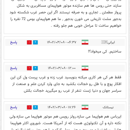
سازند حتی روس ها هم سازنده موتور هواپیمای مسافربری به شکل
پرواز مطمئن , تجاری و به صرفه نیستند اگر این حصر غرب شکسته شود
بدجور مشت تاریخی می خورن بدجور , ما هم هواپیمای بومی 72 نفره را
خواهیم ساخت تا مراحل خوبی هم جلو رفته .
پاسخ
ایرانی🇮🇷
۰۴:۳۷ - ۱۴۰۲/۰۳/۰۸
2
0
ساختیم. کی میخواد؟!
پاسخ
۱۲:۰۰ - ۱۴۰۲/۰۳/۰۸
1
1
فقط هر کی هر کاری میکنه بنویسید غرب زده و غرب پرست ول کن این
افکار پوچ و با طل رو خجالت بکشید به جای وارد کردن علم و صنعت از
سراسر جهان و دنیا ژست تنفر از غرب رو میگیرید خجالت بکش
پاسخ
نیستانک
۱۷:۲۶ - ۱۴۰۲/۰۳/۰۸
0
0
ایرباس هم هواپیما می سازه.رولز رویس هم موتور هواپیما می سازه.ولی
نکته داره و آن تکنولوژی هست که از آمریکا هست. شوروی اکثر هواپیما
هایش ساخت شوروی بود و حتی مدل کنکورد را هم بهتر ساخت البته با