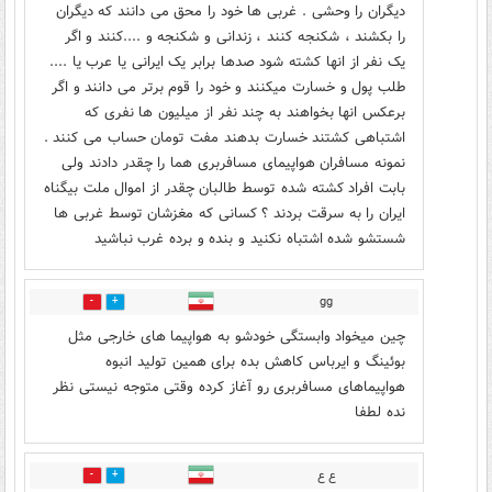
دیگران را وحشی . غربی ها خود را محق می دانند که دیگران
را بکشند ، شکنجه کنند ، زندانی و شکنجه و ....کنند و اگر
یک نفر از انها کشته شود صدها برابر یک ایرانی یا عرب یا ....
طلب پول و خسارت میکنند و خود را قوم برتر می دانند و اگر
برعکس انها بخواهند به چند نفر از میلیون ها نفری که
اشتباهی کشتند خسارت بدهند مفت تومان حساب می کنند .
نمونه مسافران هواپیمای مسافربری هما را چقدر دادند ولی
بابت افراد کشته شده توسط طالبان چقدر از اموال ملت بیگناه
ایران را به سرقت بردند ؟ کسانی که مغزشان توسط غربی ها
شستشو شده اشتباه نکنید و بنده و برده غرب نباشید
gg
0
3
چین میخواد وابستگی خودشو به هواپیما های خارجی مثل
بوئینگ و ایرباس کاهش بده برای همین تولید انبوه
هواپیماهای مسافربری رو آغاز کرده وقتی متوجه نیستی نظر
نده لطفا
ع ع
0
13