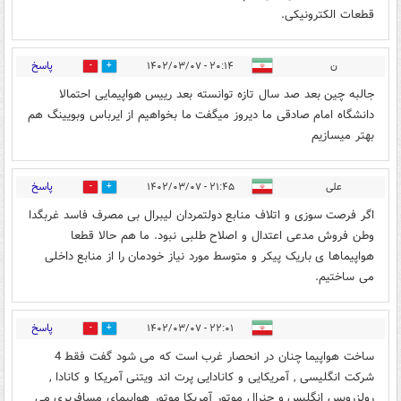
قطعات الکترونیکی.
پاسخ
ن
۲۰:۱۴ - ۱۴۰۲/۰۳/۰۷
0
3
جالبه چین بعد صد سال تازه توانسته بعد رییس هواپیمایی احتمالا
دانشگاه امام صادقی ما دیروز میگفت ما بخواهیم از ایرباس وبویینگ هم
بهتر میسازیم
پاسخ
علی
۲۱:۴۵ - ۱۴۰۲/۰۳/۰۷
0
4
اگر فرصت سوزی و اتلاف منابع دولتمردان لیبرال بی مصرف فاسد غربگدا
وطن فروش مدعی اعتدال و اصلاح طلبی نبود. ما هم حالا قطعا
هواپیماها ی باریک پیکر و متوسط مورد نیاز خودمان را از منابع داخلی
می ساختیم.
پاسخ
۲۲:۰۱ - ۱۴۰۲/۰۳/۰۷
0
0
ساخت هواپیما چنان در انحصار غرب است که می شود گفت فقط 4
شرکت انگلیسی , آمریکایی و کانادایی پرت اند ویتنی آمریکا و کانادا ,
رولزرویس انگلیس و جنرال موتور آمریکا موتور هواپیمای مسافربری می