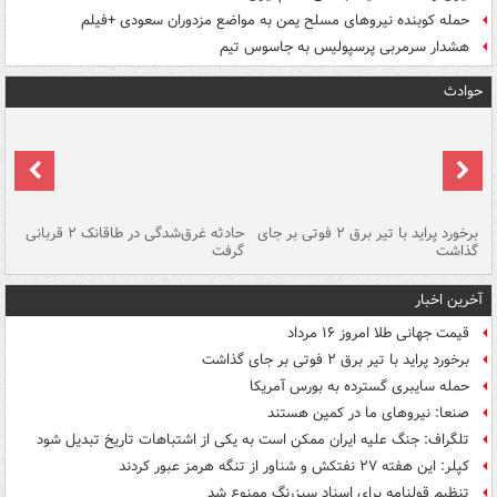
حمله کوبنده نیروهای مسلح یمن به مواضع مزدوران سعودی +فیلم
هشدار سرمربی پرسپولیس به جاسوس تیم
حوادث
برخورد پراید با تیر برق ۲ فوتی بر جای
حادثه غرق‌شدگی در طاقانک ۲ قربانی
پد
گذاشت
گرفت
جس
آخرین اخبار
قیمت جهانی طلا امروز ۱۶ مرداد
برخورد پراید با تیر برق ۲ فوتی بر جای گذاشت
حمله سایبری گسترده به بورس آمریکا
صنعا: نیروهای ما در کمین‌ هستند
تلگراف: جنگ علیه ایران ممکن است به یکی از اشتباهات تاریخ تبدیل شود
کپلر: این هفته ۲۷ نفتکش و شناور از تنگه هرمز عبور کردند
تنظیم قولنامه برای اسناد سبزرنگ ممنوع شد