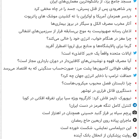
مسجد جامع یزد، از باشکوه‌ترین معماری‌های ایران
پدر شاهرودی پس از قتل پسرش، جسد را در چاه مخفی کرد
دردسر همزمان آمریکا و اوکراین با ته کشیدن موشک های پاتریوت
آثار مخرب مصرف الکل و سیگار در بروز بیماری‌ها
اذعان رسانه صهیونیست به موج بی‌سابقه فرار از سرزمین‌های اشغالی
چرا مغز در هنگام خواب، انرژی خود را خالی می‌کند؟
گرما برای پالایشگاه‌ها و منابع برق اروپا اضطرار آفرید
ایالات متحده واقعاً یک «ببر کاغذی» است!
آیا مصرف قهوه و نوشیدنی‌های کافئین‌دار در دوران بارداری مجاز است؟
توقف طولانی کامیون‌ها پشت مرز؛ صورت‌حساب سنگینی که به اقتصاد می‌رسد
حماقت ترامپ با ذخایر انرژی جهان چه کرد؟
چرا تابستان فصل محبوب میکروب‌هاست؟
دستگیری قاتل فراری در نوشهر
نیویورک تایمز فاش کرد: کارگروه ویژه سیا برای تفرقه افکنی در کوبا
کنترل کامل تنگه هرمز در دست ایران!
پرچم سیاه بر فراز گنبد حسینی همچنان در اهتزاز است
ماجرای پیاده روی اربعین حاج رمضان
این دیپلماسی نمایشی، شکست خورده است
روایت پزشکیان از انحلال بانک آینده