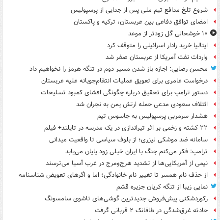
شروع تلخ مدافع تیم ملی پس از جدایی از پرسپولیس
امضای توافق دفاعی بین عربستان، ترکیه و پاکستان
۱۰ خوشحالی گل زودتر از موعد
ایتالیا خرید رادار اسرائیلی را متوقف کرد
واردات نفت آمریکا از عربستان صفر شد
محسن رضایی: اجازه باز شدن مسیر دوم در تنگه هرمز را نخواهیم داد
درخواست عامری برای تعویق عملیات انتقام‌جویانه علیه عربستان
دستور ترامپ برای تحقیق درباره چگونگی افشای کمبود تسلیحات
ائتلاف سعودی مدعی حمله ارتش یمن به نجران شد
هشدار سرمربی پرسپولیس به جاسوس تیم
۲۲ کشته و زخمی بر اثر تیراندازی در یک مدرسه در تایلند+ فیلم
سامانه ضد موشکی لیزری؛ از بلوف سیاسی تا واقعیت میدانی
ترامپ: فکر می‌کنم جنگ با ایران خیلی زود پایان می‌یابد
نیمی از آمریکایی‌ها از تشدید هرج‌ومرج در غرب آسیا می‌ترسند
از حذف نام همسر تا تغییر نام خانوادگی؛ اما و اگرهای تعویض شناسنامه
نمایی زیبا از تنگه کریان جزیره قشم
رکوردشکنی پیش‌فروش جدیدترین گوشی‌های تاشوی سامسونگ
حادثه غرق‌شدگی در طاقانک ۲ قربانی گرفت