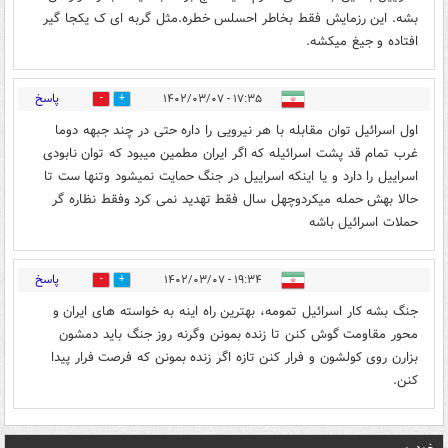
بشه. این رزمایش فقط بخاطر احسلس خطره.مثل گربه ای ک یکجا گیر
افتاده و جیغ میکشه.
پاسخ
۱۷:۳۵ - ۱۴۰۲/۰۳/۰۷
0
0
اول اسرائیل توان مقابله با هر نیرویی را داره حتی در چند جبهه دوما
غرب تمام قد پشت اسرائیله که اگر ایران مطمین میبود که توان نابودی
اسراییل را دارد و یا اینکه اسراییل در جنگ حمایت نمیشود وتنها ست تا
حالا بهش حمله میکردوچهل سال فقط تهدید نمی کرد وفقط نظاره گر
حملات اسرائیل باشه
پاسخ
۱۹:۳۴ - ۱۴۰۲/۰۳/۰۷
0
0
جنگ بشه کار اسرائیل تمومه، بهترین راه اینه به خواسته های ایران و
محور مقاومت گوش کنن تا زنده بمونن وگرنه روز جنگ باید دمشون
بزارن روی کولشون و فرار کنن تازه اگر زنده بمونن که فرصت فرار پیدا
کنن.