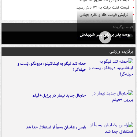
قیمت جهانی طلا امروز ۱۵ مرداد
قیمت نفت برنت به ۷۹ دلار رسید
افزایش قیمت طلا و نقره جهانی
فیلم برگزیده
بوسه‌ پدر بر پای پسر شهیدش
برگزیده ورزشی
حمله تند فیگو به اینفانتینو: دروغگو، پَست‌ و
حیله‌گر!
جنجال جدید نیمار در برزیل +فیلم
رامین رضاییان رسماً از استقلال جدا شد