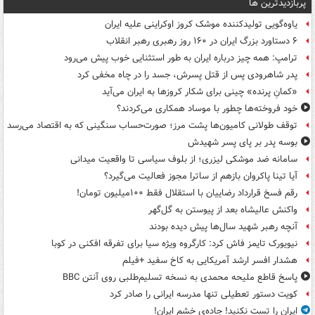
پربازدیدترین ها
یاوه‌گویی تولیدکننده موشک کروز اوکراینی علیه ایران
۶ دستاورد بزرگ ایران در ۱۶۰ روز رهبری رهبر انقلاب
ترامپ: همه چیز درباره ایران به طور استثنایی خوب پیش می‌رود
پدر شاهرودی پس از قتل پسرش، جسد را در چاه مخفی کرد
«کمانِ پرنده» چینی برای شکار کروزها به ایران می‌آید
خود فروخته‌ها چطور با موساد همکاری می‌کردند؟
توقف طولانی کامیون‌ها پشت مرز؛ صورت‌حساب سنگینی که به اقتصاد می‌رسد
بوسه‌ پدر بر پای پسر شهیدش
سامانه ضد موشکی لیزری؛ از بلوف سیاسی تا واقعیت میدانی
آیا تینا پاکروان بازهم از ساترا مجوز فعالیت می‌گیرد؟
رقم فسخ قرارداد رضاییان با استقلال فقط ۱۰۰میلیون تومان!
واکنش عالیشاه بعد از پیوستن به گل‌گهر
آنچه رهبر شهید سال‌ها پیش دیده بودند
نیویورک تایمز فاش کرد: کارگروه ویژه سیا برای تفرقه افکنی در کوبا
هشدار افسر ارشد آمریکایی به کاخ سفید +فیلم
پاسخ قاطع ملیحه محمدی به نسخه تسلیم‌طلبی روی آنتن BBC
کویت دستور تعطیلی تنها مدرسه ایرانی را صادر کرد
ایران را تست نکنید! جاده‌ی خشم ایران!