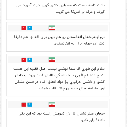
باعث تاسف است که مسولین کشور گرین کارت آمریکا می
گیرند و مرگ بر آمریکا می گویند
0
0
برو اینترنشنال افغانستان رو هم ببین برای افغانها هم دقیقا
تیتر زده حمله ایران به افغانستان.
0
0
سلام اين طوري ك شما نوشتي نيست اصل قضيه اين هست
ك ي عده قاچاقچي با هماهنگي طالبان قصد ورود ب داخل
كشور و داشتن .درگيري برا مواد اتفاق افتاد در ضمن مشكل
اون منطقه عبدل حميد ن چنتا طالب شيشو
0
0
حرفای عنتر نشنال تا الان کدومش راست بود که این یکی
باشه؟ باور نکن.