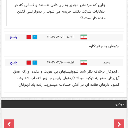
جایی که مردمش مجبور به رای دادن هستند و کسانی که در
انتخابات شرکت نکنند جریمه می شوند از دموکراسی گفتن
خنده دار است.!؟
پاسخ
۱۰:۲۹ - ۱۴۰۲/۰۳/۰۹
1
1
اردوغان یه جنایتکاره
پاسخ
وحید
۰۸:۵۶ - ۱۴۰۲/۰۳/۱۰
0
0
. اردوغان برخلاف نظر شما شوونیستهای بی هویت و عقده ای(که عمق
آرزویتان سفر به ترکیه میباشد)بعنوان رئیس جمهور انتخاب شد وشما
کمبود دارهای عقده ای در آتش حسادت میسوزید. زنده باد اردوغان
خودرو