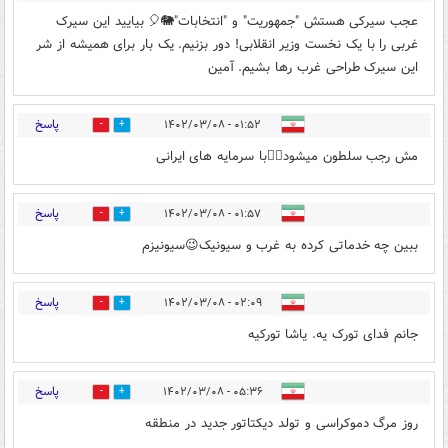
عجب سیرکی هستش "جمهوریت" و "انتخابات"🐘🎈 بیایید این سیرک
غربی را با یک نخست وزیر انقلابی! دور بزنیم. یک بار برای همیشه از شر
این سیرک طراحی غرب رها بشیم. آمین
پاسخ
۰۱:۵۲ - ۱۴۰۲/۰۳/۰۸
0
0
مش رجب سلطون میشود🧞‍♀️با سرمایه های ایرانی
پاسخ
۰۱:۵۷ - ۱۴۰۲/۰۳/۰۸
0
0
ببین چه خدماتی کرده به غرب و سیونیک😉سیونیزم
پاسخ
۰۲:۰۹ - ۱۴۰۲/۰۳/۰۸
0
2
جانم فدای تورک یه. یاشا تورکیه
پاسخ
۰۵:۳۶ - ۱۴۰۲/۰۳/۰۸
0
0
روز مرگ دموکراسی و تولد دیکتاتور جدید در منطقه