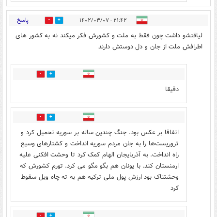
پاسخ
۲۱:۴۲ - ۱۴۰۲/۰۳/۰۷
11
13
لیاقتشو داشت چون فقط به ملت و کشورش فکر میکند نه به کشور های
اطرافش ملت از جان و دل دوستش دارند
4
12
دقیقا
0
1
اتفاقا بر عکس بود. جنگ چندین ساله بر سوریه تحمیل کرد و
تروریست‌ها را به جان مردم سوریه انداخت و کشتارهای وسیع
راه انداخت. به آذربایجان الهام کمک کرد تا وحشت افکنی علیه
ارمنستان کند. با یونان هم بگو مگو می کرد. تورم کشورش که
وحشتناک بود ارزش پول ملی ترکیه هم به ته چاه ویل سقوط
کرد
0
0