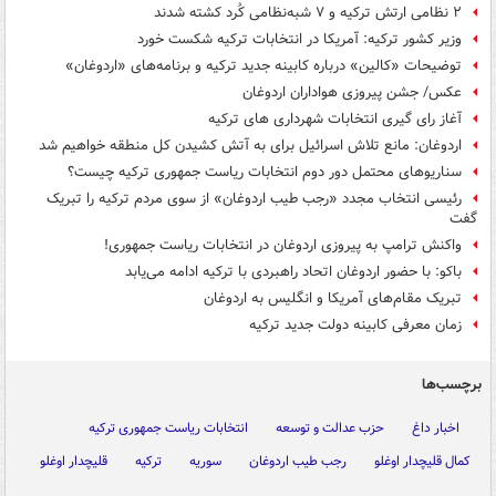
۲ نظامی ارتش ترکیه و ۷ شبه‌نظامی کُرد کشته شدند
وزیر کشور ترکیه: آمریکا در انتخابات ترکیه شکست خورد
توضیحات «کالین» درباره کابینه جدید ترکیه و برنامه‌های «اردوغان»
عکس/ جشن پیروزی هواداران اردوغان
آغاز رای گیری انتخابات شهرداری های ترکیه
اردوغان: مانع تلاش اسرائیل برای به آتش کشیدن کل منطقه خواهیم شد
سناریوهای محتمل دور دوم انتخابات ریاست جمهوری ترکیه چیست؟
رئیسی انتخاب مجدد «رجب طیب اردوغان» از سوی مردم ترکیه را تبریک
گفت
واکنش ترامپ به پیروزی اردوغان در انتخابات ریاست جمهوری!
باکو: با حضور اردوغان اتحاد راهبردی با ترکیه ادامه می‌یابد
تبریک مقام‌های آمریکا و انگلیس به اردوغان
زمان معرفی کابینه دولت جدید ترکیه
برچسب‌ها
اخبار داغ
حزب عدالت و توسعه
انتخابات ریاست جمهوری ترکیه
کمال قلیچدار اوغلو
رجب طیب اردوغان
سوریه
ترکیه
قلیچدار اوغلو