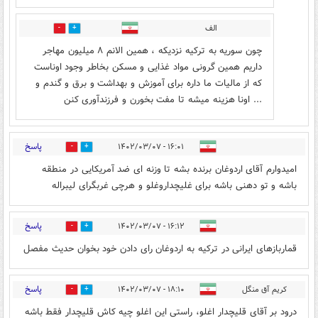
الف
0
0
چون سوریه به ترکیه نزدیکه ، همین الانم ۸ میلیون مهاجر
داریم همین گرونی مواد غذایی و مسکن بخاطر وجود اوناست
که از مالیات ما داره برای آموزش و بهداشت و برق و گندم و
... اونا هزینه میشه تا مفت بخورن و فرزندآوری کنن
پاسخ
۱۶:۰۱ - ۱۴۰۲/۰۳/۰۷
5
9
امیدوارم آقای اردوغان برنده بشه تا وزنه ای ضد آمریکایی در منطقه
باشه و تو دهنی باشه برای غلیچداروغلو و هرچی غربگرای لیبراله
پاسخ
۱۶:۱۲ - ۱۴۰۲/۰۳/۰۷
8
26
قماربازهای ایرانی در ترکیه به اردوغان رای دادن خود بخوان حدیث مفصل
پاسخ
کریم آق منگل
۱۸:۱۰ - ۱۴۰۲/۰۳/۰۷
10
2
درود بر آقای قلیچدار اغلو، راستی این اغلو چیه کاش قلیچدار فقط باشه