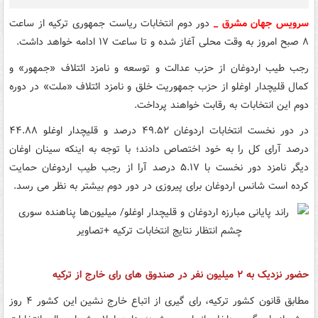
سرویس جهان مشرق _
دور دوم انتخابات ریاست جمهوری ترکیه از ساعت
۸ صبح امروز به وقت محلی آغاز شده و تا ساعت ۱۷ ادامه خواهد داشت.
رجب طیب اردوغان از حزب عدالت و توسعه و نامزد ائتلاف «جمهور» و
کمال قلیچدار اوغلو از حزب جمهوریت خلق و نامزد ائتلاف «ملت» در دوره
دوم این انتخابات به رقابت خواهند پرداخت.
در دور نخست انتخابات اردوغان ۴۹.۵۲ درصد و قلیچدار اوغلو ۴۴.۸۸
درصد آرای کل را به خود اختصاص دادند؛ با توجه به اینکه سینان اوغان
دیگر نامزد دور نخست با ۵.۱۷ درصد آرا از رجب طیب اردوغان حمایت
کرده است شانس اردوغان برای پیروزی در دور دوم بیشتر به نظر می رسد.
حضور نزدیک به ۲ میلیون نفر در صندوق های رای خارج از ترکیه
مطابق قانون کشور ترکیه، رای گیری از اتباع خارج نشین این کشور ۴ روز