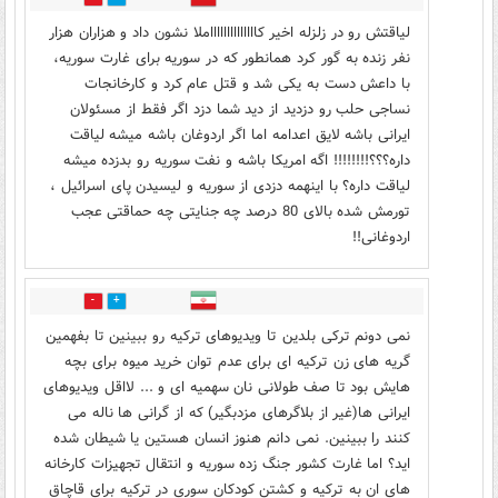
لیاقتش رو در زلزله اخیر کااااااااااااااملا نشون داد و هزاران هزار
نفر زنده به گور کرد همانطور که در سوریه برای غارت سوریه،
با داعش دست به یکی شد و قتل عام کرد و کارخانجات
نساجی حلب رو دزدید از دید شما دزد اگر فقط از مسئولان
ایرانی باشه لایق اعدامه اما اگر اردوغان باشه میشه لیاقت
داره؟؟؟!!!!!!!! اگه امریکا باشه و نفت سوریه رو بدزده میشه
لیاقت داره؟ با اینهمه دزدی از سوریه و لیسیدن پای اسرائیل ،
تورمش شده بالای 80 درصد چه جنایتی چه حماقتی عجب
اردوغانی!!
1
1
نمی دونم ترکی بلدین تا ویدیوهای ترکیه رو ببینین تا بفهمین
گریه های زن ترکیه ای برای عدم توان خرید میوه برای بچه
هایش بود تا صف طولانی نان سهمیه ای و ... لااقل ویدیوهای
ایرانی ها(غیر از بلاگرهای مزدبگیر) که از گرانی ها ناله می
کنند را ببینین. نمی دانم هنوز انسان هستین یا شیطان شده
اید؟ اما غارت کشور جنگ زده سوریه و انتقال تجهیزات کارخانه
های ان به ترکیه و کشتن کودکان سوری در ترکیه برای قاچاق