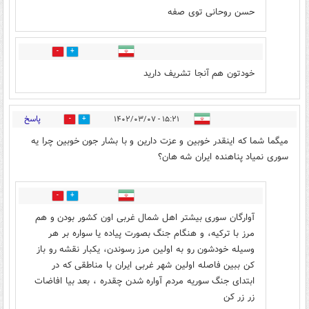
حسن روحانی توی صفه
0
0
خودتون هم آنجا تشریف دارید
پاسخ
۱۵:۲۱ - ۱۴۰۲/۰۳/۰۷
38
8
میگما شما که اینقدر خوبین و عزت دارین و با بشار جون خوبین چرا یه
سوری نمیاد پناهنده ایران شه هان؟
1
0
آوارگان سوری بیشتر اهل شمال غربی اون کشور بودن و هم
مرز با ترکیه، و هنگام جنگ بصورت پیاده یا سواره بر هر
وسیله خودشون رو به اولین مرز رسوندن، یکبار نقشه رو باز
کن ببین فاصله اولین شهر غربی ایران با مناطقی که در
ابتدای جنگ سوریه مردم آواره شدن چقدره ، بعد بیا افاضات
زر زر کن