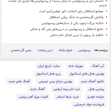
داستان من و پرسپولیس به پایان رسید/ از پرسپولیسی‌ها چیزی جز محبت
ندیدم
موضع استقلال برای انتخاب داور توهین‌آمیز است
واکنش گل‌محمدی به جنگ روانی استقلال
شائبه بزرگ درمورد یکی از ستاره‌های پرسپولیس
نتایج استقلال و پرسپولیس در دربی‌های پلی آف و حذفی
خاطره یار پروین از دربی فینال جام حذفی
برچسب‌ها
پرسپولیس
شیخ دیاباته
دربی پایتخت
یحیی گل محمدی
آپ آهنگ
موزیک شاه
سایت تاریخ ایران
بهترین هتل های استانبول
رزرو هتل استانبول
دانلود آهنگ جدید
بهترین جراح بینی ترمیمی
آهنگ های جدید
پرشین هتل
ثبت نام بیمه اربعین
آهنگ جدید
مزایده خودرو
خرید بلیط استخر
قیمت ورق آهن پرایس
فروشنده مواد شیمیایی