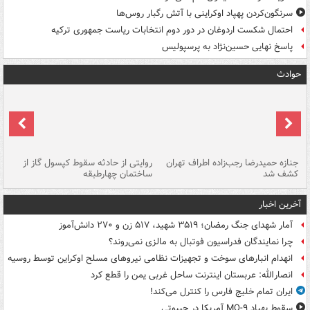
سرنگون‌کردن پهپاد اوکراینی با آتش رگبار روس‌ها
احتمال شکست اردوغان در دور دوم انتخابات ریاست جمهوری ترکیه
پاسخ نهایی حسین‌نژاد به پرسپولیس
حوادث
جنازه حمیدرضا رجب‌زاده اطراف تهران
روایتی از حادثه سقوط کپسول گاز از
حم
کشف شد
ساختمان چهارطبقه
زاهدا
آخرین اخبار
آمار شهدای جنگ رمضان؛ ۳۵۱۹ شهید، ۵۱۷ زن و ۲۷۰ دانش‌آموز
چرا نمایندگان فدراسیون فوتبال به مالزی نمی‌روند؟
انهدام انبارهای سوخت و تجهیزات نظامی نیروهای مسلح اوکراین توسط روسیه
انصارالله: عربستان اینترنت ساحل غربی یمن را قطع کرد
ایران تمام خلیج فارس را کنترل می‌کند!
سقوط پهپاد MQ-۹ آمریکا در جیبوتی