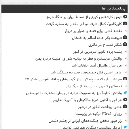
پربازدیدترین ها
ترس کارشناس کویتی از تسلط ایران بر تنگۀ هرمز
کاریکاتور/ کمال شرف توافق مکه را به سخره گرفت
نقشه کشی برای فتنه و اصرار بر دروغ
طبیعت بکر جاده اسالم به خلخال
شکار تمساح در مالزی
پشت پرده تغییر سرمربی تراکتور
واکنش عربستان و قطر به بیانیه شورای امنیت درباره یمن
مرد سال والیبال آسیا انتخاب شد
عامل اصلی قتل حمیدرضا رجب‌زاده دستگیر شد
سرکشی فرمانده سپاه تهران از گردان‌های پدافند هوایی لشکر ۲۷
نخستین تصویر مسی بعد از مرگ پدر
واکنش کنایه‌آمیز به عضویت ترکیه در پیمان مشترک با عربستان
عراقچی: اکنون هیچ مذاکره‌ای با آمریکا نداریم
جشن برداشت انگور در ترشیز
رویای اف-۳۵ ترکیه در بن‌بست
راز عبور مخفی جنگنده‌های ایرانی از چشم دشمن
آمریکا نتوانست؛ دیگران هم نمی توانند