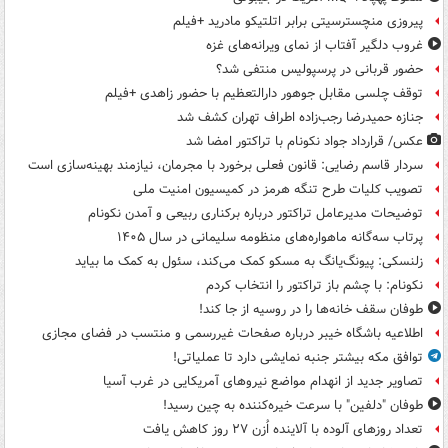
پیروزی منچسترسیتی برابر اتلتیکو مادرید +فیلم
غروب دلگیر آفتاب از نمای ویرانه‌های غزه
حضور قربانی در پرسپولیس منتفی شد؟
توقف چلسی مقابل جوهور دارالتعظیم با حضور زاهدی +فیلم
جنازه حمیدرضا رجب‌زاده اطراف تهران کشف شد
عکس/ قرارداد جواد نکونام با تراکتور امضا شد
سردار قاسم رضایی: قانون فعلی برخورد با مجرمان، نیازمند بهینه‌سازی است
تصویب کلیات طرح تنگه هرمز در کمیسیون امنیت ملی
توضیحات مدیرعامل تراکتور درباره برکناری ربیعی و آمدن نکونام
پرتاب سه‌گانه ماهواره‌های منظومه سلیمانی در سال ۱۴۰۵
زلنسکی: پیونگ‌یانگ به مسکو کمک می‌کند، سئول به کمک ما بیاید
نکونام: با چشم باز تراکتور را انتخاب کردم
طوفان سقف خانه‌ها را در روسیه از جا ‌کند!
اطلاعیه باشگاه خیبر درباره صفحات غیررسمی و منتسب در فضای مجازی
توافق مکه بیشتر جنبه نمایشی دارد تا عملیاتی!
تصاویر جدید از انهدام مواضع نیروهای آمریکایی در غرب آسیا
طوفان "دلفین" با سرعت خیره‌کننده به چین رسید!
تعداد روزهای آلوده با آلاینده اُزن ۲۷ روز کاهش یافت