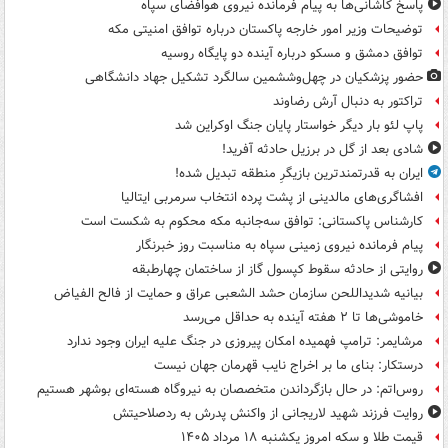
پاسخ کاشانی‌ها به پیام فرمانده نیروی هوافضای سپاه
توضیحات وزیر امور خارجه پاکستان درباره توافق امنیتی مکه
توافق دمشق و مسکو درباره آینده دو پایگاه روسیه
حضور پزشکیان در چهل‌وششمین سالگرد تشکیل جهاد دانشگاهی
تراکتور به دنبال آرش رضاوند
پاپ لئو بار دیگر خواستار پایان جنگ اوکراین شد
شادی بعد از گل در برزیل حادثه آفرید!
ایران به قدرتمندترین بازیگرِ منطقه تبدیل شده!
افشاگری‌های مالدینی از پشت پرده انتخاب سرمربی ایتالیا
کارشناس پاکستانی: توافق سه‌جانبه مکه محکوم به شکست است
پیام فرمانده نیروی زمینی سپاه به مناسبت روز خبرنگار
روایتی از حادثه سقوط کپسول گاز از ساختمان چهارطبقه
بیانیه شدیداللحن سازمان حشد الشعبی عراق و حمایت از فالح الفیاض
خاموشی‌ها تا ۲ هفته آینده به حداقل می‌رسد
مرشایمر: ترامپ فهمیده امکان پیروزی در جنگ علیه ایران وجود ندارد
درستکار: بنای ما بر اخراج نایب قهرمان جهان نیست
روس‌اتم: در حال بازگرداندن متخصصان به نیروگاه هسته‌ای بوشهر هستیم
روایت فرزند شهید لاریجانی از واکنش پدرش به ردصلاحیتش
قیمت طلا و سکه امروز یکشنبه ۱۸ مرداد ۱۴۰۵