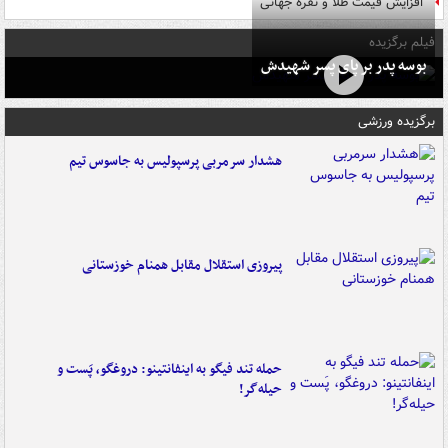
افزایش قیمت طلا و نقره جهانی
فیلم برگزیده
بوسه‌ پدر بر پای پسر شهیدش
برگزیده ورزشی
هشدار سرمربی پرسپولیس به جاسوس تیم
پیروزی استقلال مقابل همنام خوزستانی
حمله تند فیگو به اینفانتینو: دروغگو، پَست‌ و
حیله‌گر!