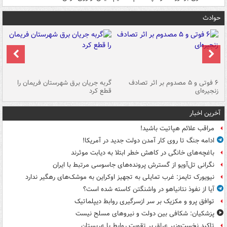
حوادث
۶ فوتی و ۵ مصدوم بر اثر تصادف
گربه جریان برق شهرستان فریمان را
رگ
زنجیره‌ای
قطع کرد
آخرین اخبار
مراقب علائم هپاتیت باشید!
ادامه جنگ تا روی کار آمدن دولت جدید در آمریکا!
باغچه‌های خانگی در کاهش خطر ابتلا به دیابت موثرند
نگرانی تل‌آویو از گسترش پرونده‌های جاسوسی مرتبط با ایران
نیویورک تایمز: غرب تمایلی به تجهیز اوکراین به موشک‌های رهگیر ندارد
آیا از نفوذ نتانیاهو در واشنگتن کاسته شده است؟
توافق پرو و مکزیک بر سر ازسرگیری روابط دیپلماتیک
پزشکیان: شکافی بین دولت و نیروهای مسلح نیست
تاکید نخست‌وزیر عراق بر تقویت روابط با عربستان