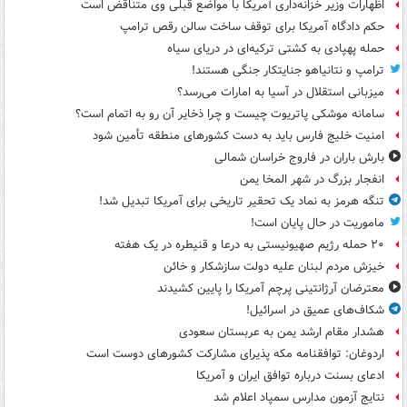
اظهارات وزیر خزانه‌داری آمریکا با مواضع قبلی وی متناقض است
حکم دادگاه آمریکا برای توقف ساخت سالن رقص ترامپ
حمله پهپادی به کشتی ترکیه‌ای در دریای سیاه
ترامپ و نتانیاهو جنایتکار جنگی هستند!
میزبانی استقلال در آسیا به امارات می‌رسد؟
سامانه موشکی پاتریوت چیست و چرا ذخایر آن رو به اتمام است؟
امنیت خلیج فارس باید به دست کشورهای منطقه تأمین شود
بارش باران در فاروج خراسان شمالی
انفجار بزرگ در شهر المخا یمن
تنگه هرمز به نماد یک تحقیر تاریخی برای آمریکا تبدیل شد!
ماموریت در حال پایان است!
۲۰ حمله رژیم صهیونیستی به درعا و قنیطره در یک هفته
خیزش مردم لبنان علیه دولت سازشکار و خائن
معترضان آرژانتینی پرچم آمریکا را پایین کشیدند
شکاف‌های عمیق در اسرائیل!
هشدار مقام ارشد یمن به عربستان سعودی
اردوغان: توافقنامه مکه پذیرای مشارکت کشورهای دوست است
ادعای بسنت درباره توافق ایران و آمریکا
نتایج آزمون مدارس سمپاد اعلام شد