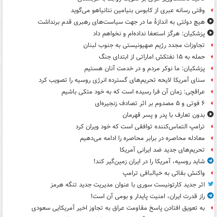
وقتی رسانه عبری از کابوس بنیامین نتانیاهو می‌گوید
هیچ دولتی به اندازۀ ما در جهت سیاست‌های رهبری قدم برنداشت
پزشکیان: هرگز استعفا نداده‌ام و نخواهم داد
تجاوزات مجدد رژیم صهیونیستی به جنوب لبنان
حمله به ۱۵ نفتکش‌ اماراتی از ابتدای جنگ
پزشکیان: ما نوکر مردم و در خدمت آنان هستیم
سنای آمریکا لایحه تحریم‌های گسترده انرژی روسیه را تصویب کرد
عراقچی: زمان آن فرا رسیده است که به خود متکی باشیم
۶ فوتی و ۵ مصدوم بر اثر تصادف زنجیره‌ای
بدون تعارف با پدر و پسر قهرمان
ترامپ التماس‌کننده توافقی است که خود ویران کرد
معادله محاصره در برابر محاصره را ادامه می‌دهیم
تحریم‌های جدید ضد ایرانی آمریکا
شاید روسیه، آمریکا را در ایران زمین‌گیر کند!
واکنش بقائی به خیالبافی ترامپ
اثر جدید کارتونیست سوری با عنوان مدیریت جدید تنگه هرمز
راز قدرت ایران، امنیت پایدار و بومی آن است!
به تعویق افتادن پاسخ مقاومت عراق به تجاوز اخیر آمریکایی سعودی