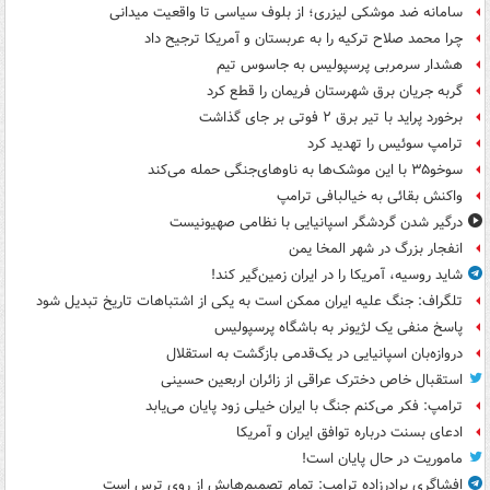
سامانه ضد موشکی لیزری؛ از بلوف سیاسی تا واقعیت میدانی
چرا محمد صلاح ترکیه را به عربستان و آمریکا ترجیح داد
هشدار سرمربی پرسپولیس به جاسوس تیم
گربه جریان برق شهرستان فریمان را قطع کرد
برخورد پراید با تیر برق ۲ فوتی بر جای گذاشت
ترامپ سوئیس را تهدید کرد
سوخو۳۵ با این موشک‌ها به ناوهای‌جنگی حمله می‌کند
واکنش بقائی به خیالبافی ترامپ
درگیر شدن گردشگر اسپانیایی با نظامی صهیونیست
انفجار بزرگ در شهر المخا یمن
شاید روسیه، آمریکا را در ایران زمین‌گیر کند!
تلگراف: جنگ علیه ایران ممکن است به یکی از اشتباهات تاریخ تبدیل شود
پاسخ منفی یک لژیونر به باشگاه پرسپولیس
دروازه‌بان اسپانیایی در یک‌قدمی بازگشت به استقلال
استقبال خاص دخترک عراقی از زائران اربعین حسینی
ترامپ: فکر می‌کنم جنگ با ایران خیلی زود پایان می‌یابد
ادعای بسنت درباره توافق ایران و آمریکا
ماموریت در حال پایان است!
افشاگری برادرزاده ترامپ: تمام تصمیم‌هایش از روی ترس است