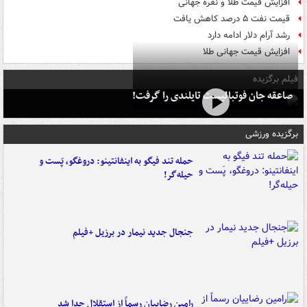
افزایش قیمت طلا و نقره جهانی
قیمت نفت ۵ درصد کاهش یافت
رشد آرام دلار ادامه دارد
افزایش قیمت جهانی طلا
فیلم برگزیده
صاعقه جان فوتبالیست تایلندی را گرفت!
برگزیده ورزشی
حمله تند فیگو به اینفانتینو: دروغگو، پَست‌ و
حیله‌گر!
جنجال جدید نیمار در برزیل +فیلم
رامین رضاییان رسماً از استقلال جدا شد