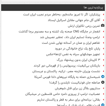
پربازدیدترین ها
پزشکیان: اگر تا امروز مانده‌ایم، به‌خاطر مردم نجیب ایران است
آقای گل جام جهانی مقابل اسرائیل ایستاد
تمرین رزمی تکاوران ارتش
انفجار در جایگاه CNG صحنه یک کشته و سه مصدوم برجا گذاشت
ترامپ وعدۀ تسلیم ایران داد، تحقیر نصیبش شد
تفاهم ایران و عمان در آستانه نهایی شدن است
پایان تلخ یک نزاع خانوادگی در دورود
تجهیز موشکهای سپاه به نفس اژدها+عکس
۳ کاپیتان ایران بدون پیشنهاد بزرگ
بازیکنان بی‌کیفیت، پرسپولیس را از قهرمانی دور کردند
نشست وزیران خارجه مصر، ترکیه، پاکستان و عربستان
شبیه‌سازی حمله به پایگاه نیروهای دلتا فورس آمریکا
صاعقه جان فوتبالیست تایلندی را گرفت!
سناریوی بلاگر زن برای قتل شوهرش
عصبانیت ترامپ از پیروزی نامزد حامی فلسطین در میشیگان
بقائی: برنامه‌ای برای سفر به قطر و پاکستان نداریم
قدرت نظامی ایران فراتر از برآوردها