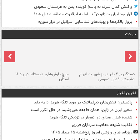
واکنش کمال شرف به پاسخ کوبنده یمن به عربستان سعودی
قرار بود ایران به زانو درآید، اما به ابرقدرت منطقه تبدیل شد!
پرواز بالگردها و پهپادهای شناسایی اسرائیل بر فراز سوریه
حوادث
دستگیری ۶ نفر در بهشهر به اتهام
موج بارش‌های تابستانه در راه ۱۱
تشویش اذهان عمومی
استان
فا
آخرین اخبار
پاکستان: تلاش‌های دیپلماتیک در مورد تنگه هرمز ادامه دارد
سفیر ایران در ژاپن: همان فاجعه هیروشیما در حال تکرار است
شنیده شدن صدای دو انفجار در نزدیکی تنگه هرمز
تکذیب شایعه معافیت سربازان فراری
روزنامه‌های ورزشی امروز پنج‌شنبه ۱۵ مرداد ۱۴۰۵
دستگیری ۶ نفر در بهشهر به اتهام تشویش اذهان عمومی