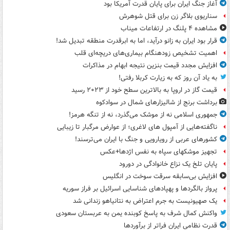
آغاز جنگ ایران برای پایان قدرت آمریکا بود
سناریوی بلاگر زن برای قتل شوهرش
مشاهده ۴ پلنگ در ارتفاعات میناب
قرار بود ایران به زانو درآید، اما به ابرقدرت منطقه تبدیل شد!
اهمیت تشخیص زودهنگام بیماری‌های دریچه‌ای قلب
افزایش مجدد قیمت بنزین نتیجه ابهام در مذاکرات
به یاد آن روز که به زیارت کربلا رفتی!
قیمت گاز در اروپا به بالاترین سطح خود از ۲۰۲۳ رسید
برداشت برنج از شالیزارهای شمال در سوادکوه
جمهوری اسلامی نه از موشک می‌گذرد، نه از تنگه هرمز!
ناگفته‌هایی از آمپول های لاغری؛ از عوارض مرگبار تا زیبایی
کشورهای عربی از رویارویی و جنگ با ایران می‌ترسند!
تجهیز موشکهای سپاه به نفس اژدها+عکس
پایان تلخ یک نزاع خانوادگی در دورود
افزایش بی‌سابقه سرقت سوخت در انگلیس
پرواز بالگردها و پهپادهای شناسایی اسرائیل بر فراز سوریه
یک صهیونیست به جرم اعتراض به نتانیاهو زندانی شد
واکنش کمال شرف به پاسخ کوبنده یمن به عربستان سعودی
قدرت نظامی ایران فراتر از برآوردها