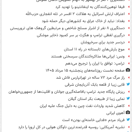
فیفا توهین‌کنندگان به اینفانتینو را تهدید کرد
اعتراف ارتش اسرائیل به هلاکت ۲ افسر در تله انفجاری حزب‌الله
بغداد: نباید از خاک عراق به کشورهای دیگر حمله شود
دستگیری ۸ نفر از اشرار مسلح شاخص و مرتبطین گروهک های تروریستی
درگیری لفظی ترامپ و هگزث بر سر کمبود ذخایر موشکی
دردسر جدید برای سرخپوشان
موج بارش‌های تابستانه در راه ۱۱ استان
ونس: ایرانی‌ها مذاکره‌کنندگان سرسختی هستند
ترامپ: توافق با ایران را ترجیح می‌دهم
صفحه نخست روزنامه‌های پنجشنبه ۱۵ مرداد ۱۴۰۵
راز مرگ مرد ۷۲ ساله در تهرانپارس فاش شد
قابی زیبا از قلعه بابک آذربایجان شرقی
ریزش پایگاه جدید ترامپ بافاصله‌گیری جوانان و اقلیت‌ها از جمهوری‌خواهان
نمایی زیبا از طبیعت بکر استان گیلان
کاهش شدید واردات نفت چین به دلیل جنگ علیه ایران
آهوی ایرانی
فریاد مردم «فدایی خامنه‌ای بودن» است
نشریه آمریکایی: روسیه قدرتمندترین ناوگان هوایی در کل اروپا را دارد