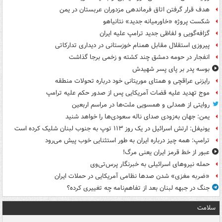
هدف قرار گرفتن اتاق‌ فرماندهی مزدوران عربستان در یمن
شکست پروژه «خاورمیانه جدید» نتانیاهو
گزافه‌گویی و لفاظی جدید ترامپ علیه ایران
پیروزی استقلال مقابل همنام خوزستانی در دیداری تدارکاتی
انفجار در حومه دمشق چند کشته و زخمی برجا گذاشت
بوسه‌ پدر بر پای پسر شهیدش
رایزنی عراقچی و همتای موریتانی خود درباره تحولات منطقه
موج تهدید علیه قضات آمریکایی پس از صدور حکم علیه ترامپ
روایتی از همدلی و همسویی ملت‌ها در مراسم اربعین
یمن: جهان به‌زودی صدای ناله سعودی‌ها را خواهد شنید
یونیفل: ارتش اسرائیل در یک روز ۱۱۳ توپ به جنوب لبنان شلیک کرده است
ترامپ: همه چیز درباره ایران به طور استثنایی خوب پیش می‌رود
عبور از خط قرمز ایران یعنی مرگ!
حمله نیروهای اسرائیلی به خبرنگار پرس‌تی‌وی
«ضربه مغزی» شدن صدها نظامی آمریکایی در حملات ایران
جنگ در جبهه لبنان بعد از تفاهم‌نامه چه تغییری کرده؟
سلامت