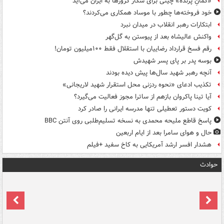
«کمانِ پرنده» چینی برای شکار کروزها به ایران می‌آید
خود فروخته‌ها چطور با موساد همکاری می‌کردند؟
ابتکارات رهبر انقلاب در میدان نبرد
واکنش عالیشاه بعد از پیوستن به گل‌گهر
رقم فسخ قرارداد رضاییان با استقلال فقط ۱۰۰میلیون تومان!
بوسه‌ پدر بر پای پسر شهیدش
آنچه رهبر شهید سال‌ها پیش دیده بودند
تکذیب ادعای «نحوه ردزنی محل استقرار شهید لاریجانی»
آیا تینا پاکروان بازهم از ساترا مجوز فعالیت می‌گیرد؟
کویت دستور تعطیلی تنها مدرسه ایرانی را صادر کرد
پاسخ قاطع ملیحه محمدی به نسخه تسلیم‌طلبی روی آنتن BBC
حال و هوای سامرا بعد از ایام اربعین
هشدار افسر ارشد آمریکایی به کاخ سفید +فیلم
حوادث