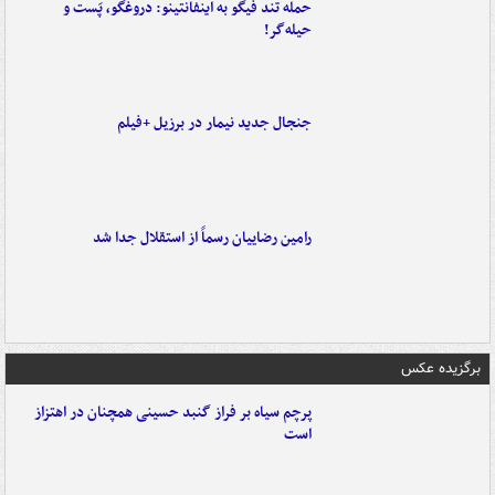
حمله تند فیگو به اینفانتینو: دروغگو، پَست‌ و
حیله‌گر!
جنجال جدید نیمار در برزیل +فیلم
رامین رضاییان رسماً از استقلال جدا شد
برگزیده عکس
پرچم سیاه بر فراز گنبد حسینی همچنان در اهتزاز
است