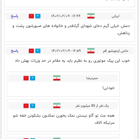
پاسخ
ایرانی
۱۶:۴۴ - ۱۴۰۲/۰۲/۰۹
0
46
دمش خیلی گرم دعای شهدای گرانقدر و خانواده های صبورشون پشت و
پناهش.
پاسخ
حاجی ازجوبشور قم
۱۶:۵۹ - ۱۴۰۲/۰۲/۰۹
34
6
خوب این پیک موتوری رو به نظرم باید یه مقام در حد وزرات بهش داد
حمیدرضا
5
17
خودتی!
یک نفر از 85 میلیون نفر
2
25
همه مث تو گاو نیستن نمک بخورن نمکدون بشکونن خفه شو
مرتیکه الاف