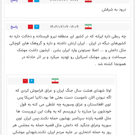
0
24
درود به شرفش
پاسخ
۱۸:۰۹ - ۱۴۰۲/۰۲/۰۹
48
1
چه ربطی داره ایرانه که در کشور ای منطقه نیرو فرستاده و دخالت داره نه
کشورهای دیگه در ایران . ایران ارتش داشته و داره و گروهک های کوچکی
مثل داعش و ... اصلا نمیتونن وارد ایران بشن . ایشون داشت موشک
میساخت و روی موشک اسرائیل رو تهدید میکرد و بر اثر حادثه در
همونجا کشته شد .
3
15
اولا شهدای هشت سال جنگ ایران و عراق فراموش کردی که
اگه نبودن الان ناموست دست بعثی ها بود،ثانیا امریکا پس
توی افغانستان و عراق وسوریه چه غلطی می کنه به قول
خودشون برا مبارزه با تروریسم که یه وقت این تروریست ها
مثل قضیه یازده سپتامبر بهشون حمله نکنند،پس ایران توی
سوریه وعراق جنگید که داعش مثل قضیه حمله به مجلس هر
روز یه حمله انتحاری بر علیه مردم ایران نکنند,شهدای موشکی