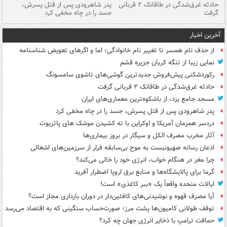
شته
حادثه غرق‌شدگی در طاقانک ۲ قربانی
پدر شاهرودی پس از قتل پسرش،
دس
گرفت
جسد را در چاه مخفی کرد
آخرین اخبار
از حذف نام همسر تا تغییر نام خانوادگی؛ اما و اگرهای تعویض شناسنامه
نمایی زیبا از تنگه کریان جزیره قشم
رکوردشکنی پیش‌فروش جدیدترین گوشی‌های تاشوی سامسونگ
حادثه غرق‌شدگی در طاقانک ۲ قربانی گرفت
مسجد جامع یزد، از باشکوه‌ترین معماری‌های ایران
پدر شاهرودی پس از قتل پسرش، جسد را در چاه مخفی کرد
دردسر همزمان آمریکا و اوکراین با ته کشیدن موشک های پاتریوت
آثار مخرب مصرف الکل و سیگار در بروز بیماری‌ها
اذعان رسانه صهیونیست به موج بی‌سابقه فرار از سرزمین‌های اشغالی
چرا مغز در هنگام خواب، انرژی خود را خالی می‌کند؟
گرما برای پالایشگاه‌ها و منابع برق اروپا اضطرار آفرید
ایالات متحده واقعاً یک «ببر کاغذی» است!
آیا مصرف قهوه و نوشیدنی‌های کافئین‌دار در دوران بارداری مجاز است؟
توقف طولانی کامیون‌ها پشت مرز؛ صورت‌حساب سنگینی که به اقتصاد می‌رسد
حماقت ترامپ با ذخایر انرژی جهان چه کرد؟