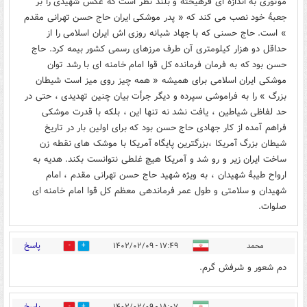
موتوری به اندازه ای فرهیخته و بلند نظر است که عکس شهیدی را بر
جعبهٔ خود نصب می کند که « پدر موشکی ایران حاج حسن تهرانی مقدم
» است. حاج حسنی که با جهاد شبانه روزی اش ایران اسلامی را از
حداقل دو هزار کیلومتری آن طرف مرزهای رسمی کشور بیمه کرد. حاج
حسن بود که به فرمان فرمانده کل قوا امام خامنه ای با رشد توان
موشکی ایران اسلامی برای همیشه « همه چیز روی میز است شیطان
بزرگ » را به فراموشی سپرده و دیگر جرأت بیان چنین تهدیدی ، حتی در
حد لفاظی شیاطین ، یافت نشد نه تنها این ، بلکه با قدرت موشکی
فراهم آمده از کار جهادی حاج حسن بود که برای اولین بار در تاریخ
شیطان بزرگ آمریکا ،بزرگترین پایگاه آمریکا با موشک های نقطه زن
ساخت ایران زیر و رو شد و آمریکا هیچ غلطی نتوانست بکند. هدیه به
ارواح طیبهٔ شهیدان ، به ویژه شهید حاج حسن تهرانی مقدم ، امام
شهیدان و سلامتی و طول عمر فرماندهی معظم کل قوا امام خامنه ای
صلوات.
پاسخ
محمد
۱۷:۴۹ - ۱۴۰۲/۰۲/۰۹
0
24
دم شعور و شرفش گرم.
پاسخ
۱۸:۰۷ - ۱۴۰۲/۰۲/۰۹