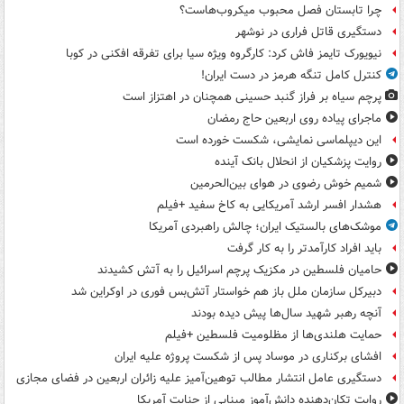
چرا تابستان فصل محبوب میکروب‌هاست؟
دستگیری قاتل فراری در نوشهر
نیویورک تایمز فاش کرد: کارگروه ویژه سیا برای تفرقه افکنی در کوبا
کنترل کامل تنگه هرمز در دست ایران!
پرچم سیاه بر فراز گنبد حسینی همچنان در اهتزاز است
ماجرای پیاده روی اربعین حاج رمضان
این دیپلماسی نمایشی، شکست خورده است
روایت پزشکیان از انحلال بانک آینده
شمیم خوش رضوی در هوای بین‌الحرمین
هشدار افسر ارشد آمریکایی به کاخ سفید +فیلم
موشک‌های بالستیک ایران؛ چالش راهبردی آمریکا
باید افراد کارآمدتر را به کار گرفت
حامیان فلسطین در مکزیک پرچم اسرائیل را به آتش کشیدند
دبیرکل سازمان ملل باز هم خواستار آتش‌بس فوری در اوکراین شد
آنچه رهبر شهید سال‌ها پیش دیده بودند
حمایت هلندی‌ها از مظلومیت فلسطین +فیلم
افشای برکناری در موساد پس از شکست پروژه علیه ایران
دستگیری عامل انتشار مطالب توهین‌آمیز علیه زائران اربعین در فضای مجازی
روایت تکان‌دهنده دانش‌آموز مینابی از جنایت آمریکا