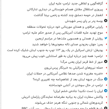
گزافه‌گویی و لفاظی جدید ترامپ علیه ایران
پیروزی استقلال مقابل همنام خوزستانی در دیداری تدارکاتی
انفجار در حومه دمشق چند کشته و زخمی برجا گذاشت
بوسه‌ پدر بر پای پسر شهیدش
رایزنی عراقچی و همتای موریتانی خود درباره تحولات منطقه
موج تهدید علیه قضات آمریکایی پس از صدور حکم علیه ترامپ
روایتی از همدلی و همسویی ملت‌ها در مراسم اربعین
یمن: جهان به‌زودی صدای ناله سعودی‌ها را خواهد شنید
یونیفل: ارتش اسرائیل در یک روز ۱۱۳ توپ به جنوب لبنان شلیک کرده است
ترامپ: همه چیز درباره ایران به طور استثنایی خوب پیش می‌رود
عبور از خط قرمز ایران یعنی مرگ!
حمله نیروهای اسرائیلی به خبرنگار پرس‌تی‌وی
«ضربه مغزی» شدن صدها نظامی آمریکایی در حملات ایران
جنگ در جبهه لبنان بعد از تفاهم‌نامه چه تغییری کرده؟
ترامپ در حال سوختن در آتشی خودساخته
ایران را تست نکنید! جاده‌ی خشم ایران!
واکنش سفارت ایران به بیانیه مغرضانه نمایندگان پارلمان اتریش
کریدورهای شمالی و جنوبی تنگه هرمز حذف می‌شوند
پاسخ قاطع ملیحه محمدی به نسخه تسلیم‌طلبی روی آنتن BBC