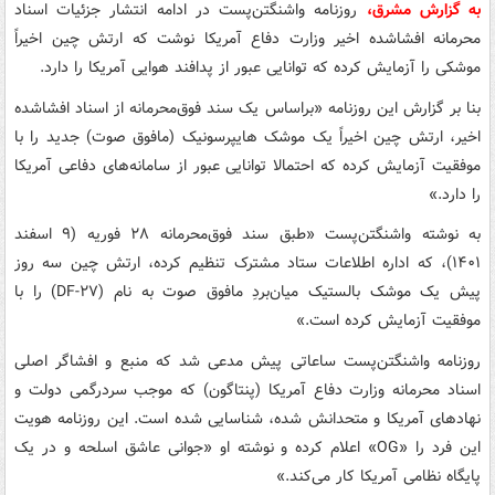
به گزارش مشرق،
روزنامه واشنگتن‌پست در ادامه انتشار جزئیات اسناد
محرمانه افشاشده اخیر وزارت دفاع آمریکا نوشت که ارتش چین اخیراً
موشکی را آزمایش کرده که توانایی عبور از پدافند هوایی آمریکا را دارد.
بنا بر گزارش این روزنامه «براساس یک سند فوق‌محرمانه از اسناد افشاشده
اخیر، ارتش چین اخیراً یک موشک هایپرسونیک (مافوق صوت) جدید را با
موفقیت آزمایش کرده که احتمالا توانایی عبور از سامانه‌های دفاعی آمریکا
را دارد.»
به نوشته واشنگتن‌پست «طبق سند فوق‌محرمانه ۲۸ فوریه (۹ اسفند
۱۴۰۱)، که اداره اطلاعات ستاد مشترک تنظیم کرده، ارتش چین سه روز
پیش یک موشک بالستیک میان‌بردِ مافوق صوت به نام (DF-۲۷) را با
موفقیت آزمایش کرده است.»
روزنامه واشنگتن‌پست ساعاتی پیش مدعی شد که منبع و افشاگر اصلی
اسناد محرمانه وزارت دفاع آمریکا (پنتاگون) که موجب سردرگمی دولت و
نهادهای آمریکا و متحدانش شده، شناسایی شده است. این روزنامه هویت
این فرد را «OG» اعلام کرده و نوشته او «جوانی عاشق اسلحه و در یک
پایگاه نظامی آمریکا کار می‌کند.»