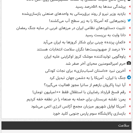
پرشدگی سدها به ۵۸درصد رسید
بازدید وزیر نیرو از روند برق‌رسانی به واحدهای صنعتی بازسازی‌شده
زنجیرهایی که آمریکا را به زیر سطح آب می‌کشند!
تثبیت دستاوردهای نظامی ایران در مرزهای غربی در سایه جنگ رمضان
دانا وایت به بن‌بست رسید
«کمانِ پرنده» چینی برای شکار کروزها به ایران می‌آید
۷۰ درصد از صهیونیست‌ها نگران سلامت انتخابات هستند
یاوه‌گویی تولیدکننده موشک کروز اوکراینی علیه ایران
حرم امیرالمومنین محیای آخر صفر شد
آخرین نبرد «داستان اسباب‌بازی» برای نجات کودکی
جنگ با ایران، آمریکا را به دشمن جهان تبدیل کرد
آیا تینا پاکروان بازهم از ساترا مجوز فعالیت می‌گیرد؟
رقم فسخ قرارداد رضاییان با استقلال فقط ۱۰۰میلیون تومان!
یمن: نقشه عربستان برای حمله به صنعاء را در نطفه خفه کردیم
آمریکا اوایل شهریور میزبان مجمع آژانس انرژی اتمی می‌شود
بازسازی پالایشگاه سوم پارس جنوبی کلید خورد
سلامت