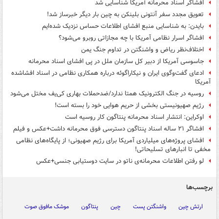
افشاگر اسناد محرمانه آمریکا شناسایی شد
تعویق مجدد سفر آنتونی بلینکن به چین بار دیگر خبرساز شد!
بایدن: به شناسایی منبع افشای اطلاعات حساس نزدیک شده‌ایم
افشاگر اسرار نظامی آمریکا با چه مجازاتی روبرو می‌شود؟
اختلاف‌نظر ریاض و واشنگتن در تداوم جنگ یمن
جاسوسی آمریکا از دبیر کل سازمان ملل در پی افشای اسناد محرمانه
ادعای گفت‌وگوی ایران و نیکاراگوئه درباره همکاری نظامی در اسناد افشاشده
آمریکا
روسیه در جنگ الکترونیک همتا ندارد/ضدحملات بهاری کی‌یف مختل می‌شود
رژیم صهیونیستی بخشی از حریم هوایی خود را بسته است!
اوکراین: انتشار اسناد محرمانه پنتاگون کار روسیه است
افشاگر ۲۱ ساله‌ اسناد پنتاگون دسترسی فوق محرمانه داشت+عکس و فیلم
افشای پروژه‌های میلیاردی آمریکا برای رژیم صهیونی؛ از پایگاه‌های نظامی
مخفی تا انبارهای تسلیحاتی!
لو رفتن اطلاعات محرمانه‌ی ناتو در سایت دوستیابی جنسی+عکس
برچسب‌ها
ارتش چین
واشنگتن پست
چین
پنتاگون
موشک مافوق صوت