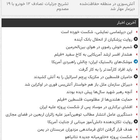
تصادف مرگبار در محور اهواز–شوش ۲
آتش‌سوزی در منطقه حفاظت‌شده
تشریح جزئیات تصادف ۱۲ خودرو با ۱۹
پا
دیزمار مهار شد
مصدوم
آخرین اخبار
این دیپلماسی نمایشی، شکست خورده است
روایت پزشکیان از انحلال بانک آینده
شمیم خوش رضوی در هوای بین‌الحرمین
هشدار افسر ارشد آمریکایی به کاخ سفید +فیلم
موشک‌های بالستیک ایران؛ چالش راهبردی آمریکا
باید افراد کارآمدتر را به کار گرفت
حامیان فلسطین در مکزیک پرچم اسرائیل را به آتش کشیدند
دبیرکل سازمان ملل باز هم خواستار آتش‌بس فوری در اوکراین شد
آنچه رهبر شهید سال‌ها پیش دیده بودند
حمایت هلندی‌ها از مظلومیت فلسطین +فیلم
افشای برکناری در موساد پس از شکست پروژه علیه ایران
دستگیری عامل انتشار مطالب توهین‌آمیز علیه زائران اربعین در فضای مجازی
روایت تکان‌دهنده دانش‌آموز مینابی از جنایت آمریکا
هدف قرار گرفتن اتاق‌ فرماندهی مزدوران عربستان در یمن
شکست پروژه «خاورمیانه جدید» نتانیاهو