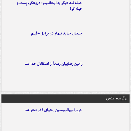
حمله تند فیگو به اینفانتینو: دروغگو، پَست‌ و
حیله‌گر!
جنجال جدید نیمار در برزیل +فیلم
رامین رضاییان رسماً از استقلال جدا شد
برگزیده عکس
حرم امیرالمومنین محیای آخر صفر شد