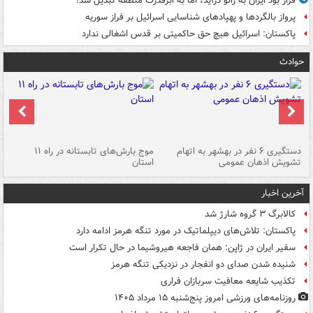
قرار بود ایران به زانو درآید، اما به ابرقدرت منطقه تبدیل شد!
پرواز بالگردها و پهپادهای شناسایی اسرائیل بر فراز سوریه
پاکستان: اسرائیل هیچ حق حاکمیتی بر قدس اشغالی ندارد
حوادث
دستگیری ۶ نفر در بهشهر به اتهام
موج بارش‌های تابستانه در راه ۱۱
تشویش اذهان عمومی
استان
فا
آخرین اخبار
کالابرگ ۳ گروه شارژ شد
پاکستان: تلاش‌های دیپلماتیک در مورد تنگه هرمز ادامه دارد
سفیر ایران در ژاپن: همان فاجعه هیروشیما در حال تکرار است
شنیده شدن صدای دو انفجار در نزدیکی تنگه هرمز
تکذیب شایعه معافیت سربازان فراری
روزنامه‌های ورزشی امروز پنج‌شنبه ۱۵ مرداد ۱۴۰۵