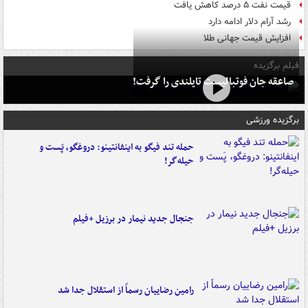
قیمت نفت ۵ درصد کاهش یافت
رشد آرام دلار ادامه دارد
افزایش قیمت جهانی طلا
فیلم برگزیده
صاعقه جان فوتبالیست تایلندی را گرفت!
برگزیده ورزشی
حمله تند فیگو به اینفانتینو: دروغگو، پَست‌ و
حیله‌گر!
جنجال جدید نیمار در برزیل +فیلم
رامین رضاییان رسماً از استقلال جدا شد