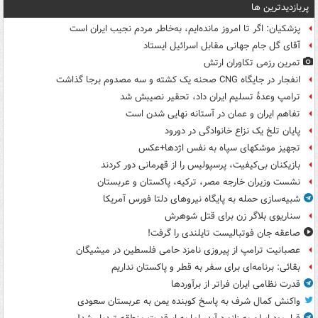
پربازدیدترین ها
پزشکیان: اگر تا امروز مانده‌ایم، به‌خاطر مردم نجیب ایران است
آقای گل جام جهانی مقابل اسرائیل ایستاد
تمرین رزمی تکاوران ارتش
انفجار در جایگاه CNG صحنه یک کشته و سه مصدوم برجا گذاشت
ترامپ وعدۀ تسلیم ایران داد، تحقیر نصیبش شد
تفاهم ایران و عمان در آستانه نهایی شدن است
پایان تلخ یک نزاع خانوادگی در دورود
تجهیز موشکهای سپاه به نفس اژدها+عکس
بازیکنان بی‌کیفیت، پرسپولیس را از قهرمانی دور کردند
نشست وزیران خارجه مصر، ترکیه، پاکستان و عربستان
شبیه‌سازی حمله به پایگاه نیروهای دلتا فورس آمریکا
سناریوی بلاگر زن برای قتل شوهرش
صاعقه جان فوتبالیست تایلندی را گرفت!
عصبانیت ترامپ از پیروزی نامزد حامی فلسطین در میشیگان
بقائی: برنامه‌ای برای سفر به قطر و پاکستان نداریم
قدرت نظامی ایران فراتر از برآوردها
واکنش کمال شرف به پاسخ کوبنده یمن به عربستان سعودی