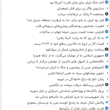
آغاز جنگ ایران برای پایان قدرت آمریکا بود
سناریوی بلاگر زن برای قتل شوهرش
مشاهده ۴ پلنگ در ارتفاعات میناب
قرار بود ایران به زانو درآید، اما به ابرقدرت منطقه تبدیل شد!
اهمیت تشخیص زودهنگام بیماری‌های دریچه‌ای قلب
افزایش مجدد قیمت بنزین نتیجه ابهام در مذاکرات
به یاد آن روز که به زیارت کربلا رفتی!
قیمت گاز در اروپا به بالاترین سطح خود از ۲۰۲۳ رسید
برداشت برنج از شالیزارهای شمال در سوادکوه
جمهوری اسلامی نه از موشک می‌گذرد، نه از تنگه هرمز!
ناگفته‌هایی از آمپول های لاغری؛ از عوارض مرگبار تا زیبایی
کشورهای عربی از رویارویی و جنگ با ایران می‌ترسند!
تجهیز موشکهای سپاه به نفس اژدها+عکس
پایان تلخ یک نزاع خانوادگی در دورود
افزایش بی‌سابقه سرقت سوخت در انگلیس
پرواز بالگردها و پهپادهای شناسایی اسرائیل بر فراز سوریه
یک صهیونیست به جرم اعتراض به نتانیاهو زندانی شد
واکنش کمال شرف به پاسخ کوبنده یمن به عربستان سعودی
قدرت نظامی ایران فراتر از برآوردها