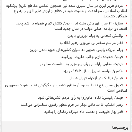
مردم عزیز ایران در سال سپری شده نیز همچون تمامی مقاطع تاریخ پرشکوه
انقلاب اسلامی، مجاهدت و حمیّت خود در دفاع از ارزش‌های الهی را به رخ
همگان کشیدند
سال۱۴۰۱ سال قهرمانی ملت ایران بود/ کنترل تورم همراه با رشد پایدار
اقتصادی برنامه اصلی دولت در سال جدید است
واکنش کنعانی به پیام نوروزی بایدن
آغاز مراسم سخنرانی نوروزی رهبر انقلاب
پیام تبریک رئیس جمهور به سران کشورهای حوزه تمدن نوروز
فیلم/ شعبده بازی جالب علیرضا بیرانوند
توئیت معاون پارلمانی رئیس‌جمهور به مناسبت سال نو
عکس/ مراسم تحویل سال ۱۴۰۲ در یزد
فیلم/ ترافیک در آزادراه تهران-شمال
تحول یعنی رفع نقاط معیوب/ منظور دشمن از دگرگونی تغییر هویت جمهوری
اسلامی است
فیلم/ رئیسی: نگاه امام(ره) به رأی مردم تشریفاتی نبود
رهبر انقلاب تا ساعاتی دیگر در حرم مطهر رضوی سخنرانی می‌کنند
قدر بهار طبیعت و نعمت ماه مبارک رمضان را بدانید
برچسب‌ها