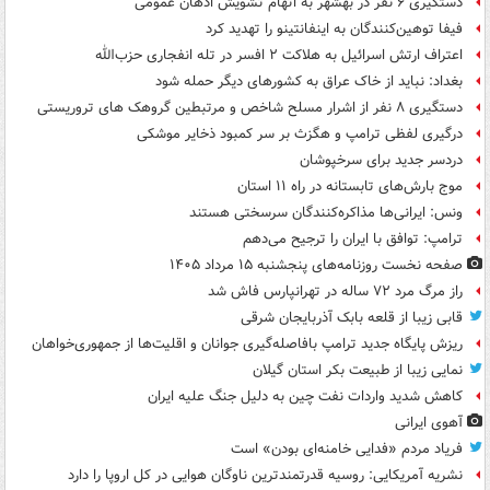
دستگیری ۶ نفر در بهشهر به اتهام تشویش اذهان عمومی
فیفا توهین‌کنندگان به اینفانتینو را تهدید کرد
اعتراف ارتش اسرائیل به هلاکت ۲ افسر در تله انفجاری حزب‌الله
بغداد: نباید از خاک عراق به کشورهای دیگر حمله شود
دستگیری ۸ نفر از اشرار مسلح شاخص و مرتبطین گروهک های تروریستی
درگیری لفظی ترامپ و هگزث بر سر کمبود ذخایر موشکی
دردسر جدید برای سرخپوشان
موج بارش‌های تابستانه در راه ۱۱ استان
ونس: ایرانی‌ها مذاکره‌کنندگان سرسختی هستند
ترامپ: توافق با ایران را ترجیح می‌دهم
صفحه نخست روزنامه‌های پنجشنبه ۱۵ مرداد ۱۴۰۵
راز مرگ مرد ۷۲ ساله در تهرانپارس فاش شد
قابی زیبا از قلعه بابک آذربایجان شرقی
ریزش پایگاه جدید ترامپ بافاصله‌گیری جوانان و اقلیت‌ها از جمهوری‌خواهان
نمایی زیبا از طبیعت بکر استان گیلان
کاهش شدید واردات نفت چین به دلیل جنگ علیه ایران
آهوی ایرانی
فریاد مردم «فدایی خامنه‌ای بودن» است
نشریه آمریکایی: روسیه قدرتمندترین ناوگان هوایی در کل اروپا را دارد