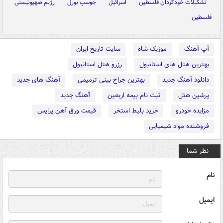
تشکیلات خودگردان فلسطین
اسرائیل
جوسپ بورل
رژیم صهیونیستی
فلسطین
آپ آهنگ
موزیک شاه
سایت تاریخ ایران
بهترین هتل های استانبول
رزرو هتل استانبول
دانلود آهنگ جدید
بهترین جراح بینی ترمیمی
آهنگ های جدید
پرشین هتل
ثبت نام بیمه اربعین
آهنگ جدید
مزایده خودرو
خرید بلیط استخر
قیمت ورق آهن پرایس
فروشنده مواد شیمیایی
نظر شما
نام
ایمیل