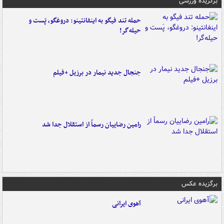
برگزیده ورزشی
حمله تند فیگو به اینفانتینو: دروغگو، پَست‌ و
حیله‌گر!
جنجال جدید نیمار در برزیل +فیلم
رامین رضاییان رسماً از استقلال جدا شد
برگزیده عکس
آهوی ایرانی