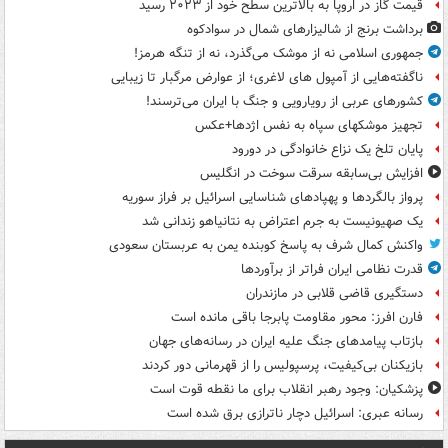
قیمت گاز در اروپا به بالاترین سطح خود از ۲۰۲۳ رسید
برداشت برنج از شالیزارهای شمال در سوادکوه
جمهوری اسلامی نه از موشک می‌گذرد، نه از تنگه هرمز!
ناگفته‌هایی از آمپول های لاغری؛ از عوارض مرگبار تا زیبایی
کشورهای عربی از رویارویی و جنگ با ایران می‌ترسند!
تجهیز موشکهای سپاه به نفس اژدها+عکس
پایان تلخ یک نزاع خانوادگی در دورود
افزایش بی‌سابقه سرقت سوخت در انگلیس
پرواز بالگردها و پهپادهای شناسایی اسرائیل بر فراز سوریه
یک صهیونیست به جرم اعتراض به نتانیاهو زندانی شد
واکنش کمال شرف به پاسخ کوبنده یمن به عربستان سعودی
قدرت نظامی ایران فراتر از برآوردها
دستگیری قاضی قلابی در مازندران
فارن افرز: محور مقاومت پابرجا باقی مانده است
بازتاب پیامدهای جنگ علیه ایران در رسانه‌های جهان
بازیکنان بی‌کیفیت، پرسپولیس را از قهرمانی دور کردند
پزشکیان: وجود رهبر انقلاب برای ما نقطه قوت است
رسانه عبری: اسرائیل دچار ناترازی برق شده است