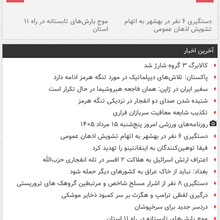
دستگیری ۶ نفر در بهشهر به اتهام
موج بارش‌های تابستانه در راه ۱۱
تشویش اذهان عمومی
استان
فا
آخرین اخبار
کالابرگ ۳ گروه شارژ شد
پاکستان: تلاش‌های دیپلماتیک در مورد تنگه هرمز ادامه دارد
سفیر ایران در ژاپن: همان فاجعه هیروشیما در حال تکرار است
شنیده شدن صدای دو انفجار در نزدیکی تنگه هرمز
تکذیب شایعه معافیت سربازان فراری
روزنامه‌های ورزشی امروز پنج‌شنبه ۱۵ مرداد ۱۴۰۵
دستگیری ۶ نفر در بهشهر به اتهام تشویش اذهان عمومی
فیفا توهین‌کنندگان به اینفانتینو را تهدید کرد
اعتراف ارتش اسرائیل به هلاکت ۲ افسر در تله انفجاری حزب‌الله
بغداد: نباید از خاک عراق به کشورهای دیگر حمله شود
دستگیری ۸ نفر از اشرار مسلح شاخص و مرتبطین گروهک های تروریستی
درگیری لفظی ترامپ و هگزث بر سر کمبود ذخایر موشکی
دردسر جدید برای سرخپوشان
موج بارش‌های تابستانه در راه ۱۱ استان