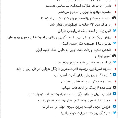
ونس: ایرانی‌ها مذاکره‌کنندگان سرسختی هستند
ترامپ: توافق با ایران را ترجیح می‌دهم
صفحه نخست روزنامه‌های پنجشنبه ۱۵ مرداد ۱۴۰۵
راز مرگ مرد ۷۲ ساله در تهرانپارس فاش شد
قابی زیبا از قلعه بابک آذربایجان شرقی
ریزش پایگاه جدید ترامپ بافاصله‌گیری جوانان و اقلیت‌ها از جمهوری‌خواهان
نمایی زیبا از طبیعت بکر استان گیلان
کاهش شدید واردات نفت چین به دلیل جنگ علیه ایران
آهوی ایرانی
فریاد مردم «فدایی خامنه‌ای بودن» است
نشریه آمریکایی: روسیه قدرتمندترین ناوگان هوایی در کل اروپا را دارد
آغاز جنگ ایران برای پایان قدرت آمریکا بود
سناریوی بلاگر زن برای قتل شوهرش
مشاهده ۴ پلنگ در ارتفاعات میناب
قرار بود ایران به زانو درآید، اما به ابرقدرت منطقه تبدیل شد!
اهمیت تشخیص زودهنگام بیماری‌های دریچه‌ای قلب
افزایش مجدد قیمت بنزین نتیجه ابهام در مذاکرات
به یاد آن روز که به زیارت کربلا رفتی!