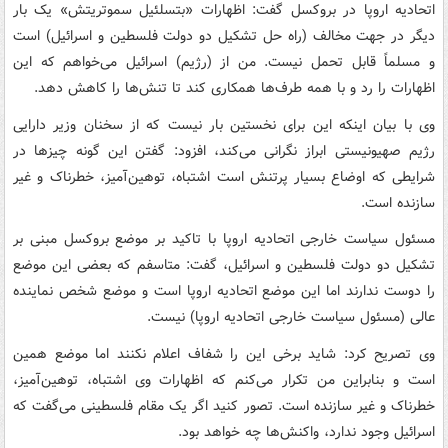
اتحادیه اروپا در بروکسل گفت: اظهارات «بتسلئیل سموتریتش» یک بار
دیگر در جهت مخالف (راه‌ حل تشکیل دو دولت فلسطین و اسرائیل) است
و مسلماً قابل تحمل نیست. من از (رژیم) اسرائیل می‌خواهم که این
اظهارات را رد و با همه طرف‌ها همکاری کند تا تنش‌ها را کاهش دهد.
وی با بیان اینکه این برای نخستین بار نیست که از سخنان وزیر دارایی
رژیم صهیونیستی ابراز نگرانی می‌کند، افزود: گفتن این گونه چیزها در
شرایطی که اوضاع بسیار پرتنش است اشتباه، توهین‌آمیز، خطرناک و غیر
سازنده است.
مسئول سیاست خارجی اتحادیه اروپا با تاکید بر موضع بروکسل مبنی بر
تشکیل دو دولت فلسطین و اسرائیل، گفت: متاسفم که بعضی این موضع
را دوست ندارند اما این موضع اتحادیه اروپا است و موضع شخص نماینده
عالی (مسئول سیاست خارجی اتحادیه اروپا) نیست.
وی تصریح کرد:‌ شاید برخی این را شفاف اعلام نکنند اما موضع همین
است و بنابراین من تکرار می‌کنم که اظهارات وی اشتباه، توهین‌آمیز،
خطرناک و غیر سازنده است. تصور کنید اگر یک مقام فلسطینی می‌گفت که
اسرائیل وجود ندارد، واکنش‌ها چه خواهد بود.