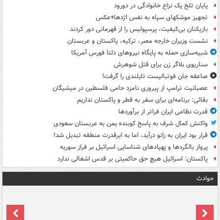
پایان تلخ یک نزاع خانوادگی در دورود
تجهیز موشکهای سپاه به نفس اژدها+عکس
بازیکنان بی‌کیفیت، پرسپولیس را از قهرمانی دور کردند
نشست وزیران خارجه مصر، ترکیه، پاکستان و عربستان
شبیه‌سازی حمله به پایگاه نیروهای دلتا فورس آمریکا
سناریوی بلاگر زن برای قتل شوهرش
صاعقه جان فوتبالیست تایلندی را گرفت!
عصبانیت ترامپ از پیروزی نامزد حامی فلسطین در میشیگان
بقائی: برنامه‌ای برای سفر به قطر و پاکستان نداریم
قدرت نظامی ایران فراتر از برآوردها
واکنش کمال شرف به پاسخ کوبنده یمن به عربستان سعودی
قرار بود ایران به زانو درآید، اما به ابرقدرت منطقه تبدیل شد!
پرواز بالگردها و پهپادهای شناسایی اسرائیل بر فراز سوریه
پاکستان: اسرائیل هیچ حق حاکمیتی بر قدس اشغالی ندارد
حوادث