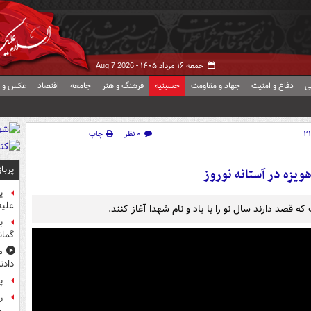
جمعه ۱۶ مرداد ۱۴۰۵ -
Aug 7 2026
ی
دفاع و امنیت
جهاد و مقاومت
حسینیه
فرهنگ و هنر
جامعه
اقتصاد
عکس و ف
۰ نظر
چاپ
پربا
ویزه در آستانه نوروز
ی
علیه
ه قصد دارند سال نو را با یاد و نام شهدا آغاز کنند.
ب
گمان
م
دادن
پ
راز