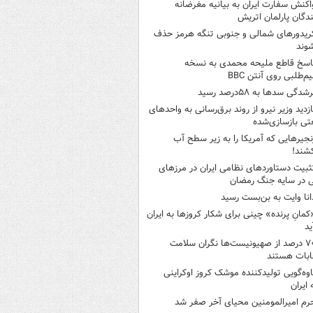
اکنش سفارت ایران به بیانیه مغرضانه
ندگان پارلمان اتریش
ریدورهای شمالی و جنوبی تنگه هرمز حذف
وند
اسخ قاطع ملیحه محمدی به نسخه
م‌طلبی روی آنتن BBC
شدگی سدها به ۵۸درصد رسید
ازدید وزیر نیرو از روند برق‌رسانی به واحدهای
ی بازسازی‌شده
نجیرهایی که آمریکا را به زیر سطح آب
شند!
ثبیت دستاوردهای نظامی ایران در مرزهای
 در سایه جنگ رمضان
انا وایت به بن‌بست رسید
کمانِ پرنده» چینی برای شکار کروزها به ایران
ید
۷۰ درصد از صهیونیست‌ها نگران سلامت
ابات هستند
اوه‌گویی تولیدکننده موشک کروز اوکراینی
 ایران
رم امیرالمومنین محیای آخر صفر شد