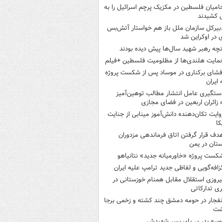
امیان فلسطین در مکزیک پرچم اسرائیل را به
 کشیدند
بیرکل سازمان ملل باز هم خواستار آتش‌بس
 در اوکراین شد
نچه رهبر شهید سال‌ها پیش دیده بودند
مایت هلندی‌ها از مظلومیت فلسطین +فیلم
فشای برکناری در موساد پس از شکست پروژه
 ایران
ستگیری عامل انتشار مطالب توهین‌آمیز
 زائران اربعین در فضای مجازی
وایت تکان‌دهنده دانش‌آموز مینابی از جنایت
کا
دف قرار گرفتن اتاق‌ فرماندهی مزدوران
تان در یمن
کست پروژه «خاورمیانه جدید» نتانیاهو
زافه‌گویی و لفاظی جدید ترامپ علیه ایران
یروزی استقلال مقابل همنام خوزستانی در
ری تدارکاتی
نفجار در حومه دمشق چند کشته و زخمی برجا
شت
وسه‌ پدر بر پای پسر شهیدش