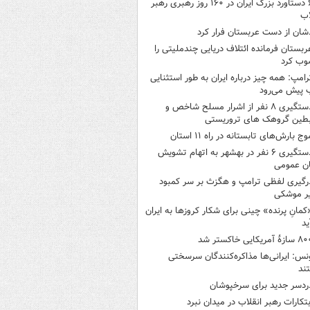
۶ دستاورد بزرگ ایران در ۱۶۰ روز رهبری رهبر
اب
شان از دست عربستان فرار کرد
ربستان فرمانده ائتلاف دریایی چندملیتی را
وب کرد
رامپ: همه چیز درباره ایران به طور استثنایی
 پیش می‌رود
دستگیری ۸ نفر از اشرار مسلح شاخص و
بطین گروهک های تروریستی
وج بارش‌های تابستانه در راه ۱۱ استان
دستگیری ۶ نفر در بهشهر به اتهام تشویش
ن عمومی
رگیری لفظی ترامپ و هگزث بر سر کمبود
ر موشکی
کمانِ پرنده» چینی برای شکار کروزها به ایران
ید
ازۀ آمریکایی خاکستر شد
نس: ایرانی‌ها مذاکره‌کنندگان سرسختی
ند
ردسر جدید برای سرخپوشان
بتکارات رهبر انقلاب در میدان نبرد