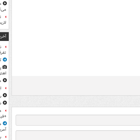
خ
می‌ک
ت
لاری
آخری
ن
تفرق
ک
پ
اهتز
م
ا
ر
ش
ه
+فیل
م
آمری
ب