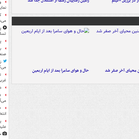
 در برزیل +فیلم
رامین رضاییان رسماً از استقلال جدا شد
و
نمای
ک
می‌ش
پ
تسلی
پر
ب
صنعت
ز
می‌ک
ن محیای آخر صفر شد
حال و هوای سامرا بعد از ایام اربعین
ت
غربی
د
«
می‌آ
انتخ
ی
علیه
ح