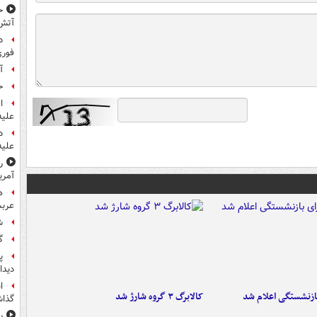
ح
آتش
د
فوری
آ
ح
ا
علیه
د
علیه
ر
آمری
ه
عربس
ش
گ
پ
دیدا
ا
ازنشستگی اعلام شد
کالابرگ ۳ گروه شارژ شد
گذا
ب