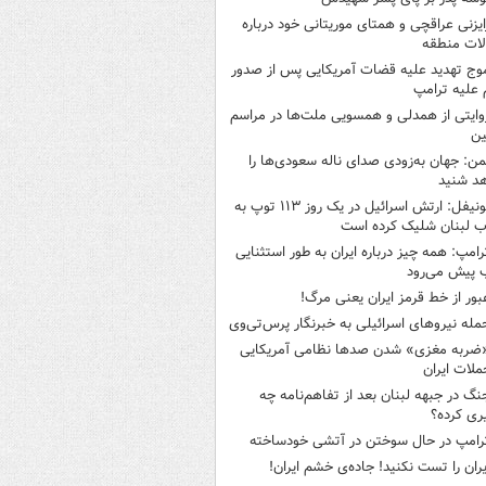
ایزنی عراقچی و همتای موریتانی خود درباره
لات منطقه
وج تهدید علیه قضات آمریکایی پس از صدور
علیه ترامپ
وایتی از همدلی و همسویی ملت‌ها در مراسم
ین
من: جهان به‌زودی صدای ناله سعودی‌ها را
د شنید
یونیفل: ارتش اسرائیل در یک روز ۱۱۳ توپ به
 لبنان شلیک کرده است
رامپ: همه چیز درباره ایران به طور استثنایی
 پیش می‌رود
بور از خط قرمز ایران یعنی مرگ!
مله نیروهای اسرائیلی به خبرنگار پرس‌تی‌وی
ضربه مغزی» شدن صدها نظامی آمریکایی
ملات ایران
نگ در جبهه لبنان بعد از تفاهم‌نامه چه
ری کرده؟
رامپ در حال سوختن در آتشی خودساخته
یران را تست نکنید! جاده‌ی خشم ایران!