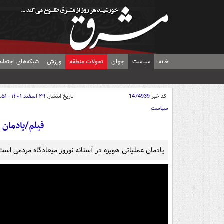
خانه
سیاست
جهان
تحولات منطقه
ورزش
شبکه‌های اجتماع
کد خبر
1474939
تاریخ انتشار:
۲۹ اسفند ۱۴۰۱ - ۲۱:۵۱
سیاست
فیلم/یادمان ه
یادمان عملیاتی هویزه در آستانه نوروز میعادگاه مردمی است ک