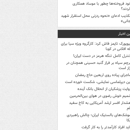
ود فروخته‌ها چطور با موساد همکاری
ردند؟
کذیب ادعای «نحوه ردزنی محل استقرار شهید
جانی»
ن اخبار
یویورک تایمز فاش کرد: کارگروه ویژه سیا برای
ه افکنی در کوبا
نترل کامل تنگه هرمز در دست ایران!
رچم سیاه بر فراز گنبد حسینی همچنان در
از است
اجرای پیاده روی اربعین حاج رمضان
ین دیپلماسی نمایشی، شکست خورده است
وایت پزشکیان از انحلال بانک آینده
میم خوش رضوی در هوای بین‌الحرمین
شدار افسر ارشد آمریکایی به کاخ سفید
م
وشک‌های بالستیک ایران؛ چالش راهبردی
کا
اید افراد کارآمدتر را به کار گرفت