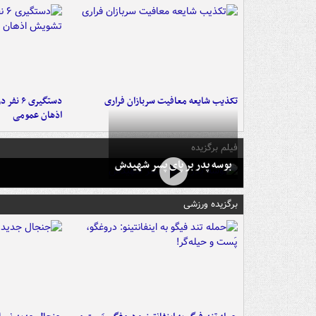
تکذیب شایعه معافیت سربازان فراری
دستگیری 
اذهان عمومی
فیلم برگزیده
بوسه‌ پدر بر پای پسر شهیدش
برگزیده ورزشی