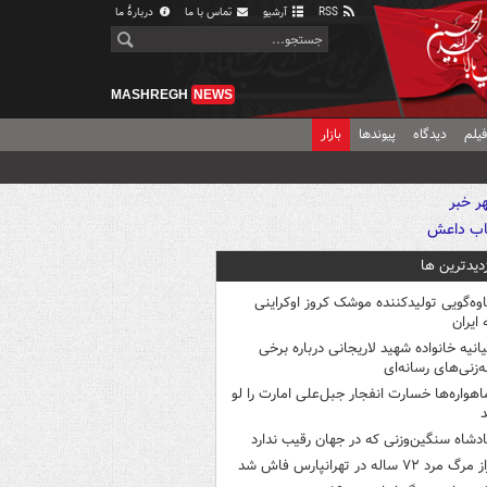
RSS
آرشیو
تماس با ما
دربارهٔ ما
MASHREGH
NEWS
یلم
دیدگاه
پیوندها
بازار
زدیدترین ها
اوه‌گویی تولیدکننده موشک کروز اوکراینی
 ایران
یانیه خانواده شهید لاریجانی درباره برخی
ه‌زنی‌های رسانه‌ای
اهواره‌ها خسارت انفجار جبل‌علی امارت را لو
د
ادشاه سنگین‌وزنی که در جهان رقیب ندارد
 مرگ مرد ۷۲ ساله در تهرانپارس فاش شد