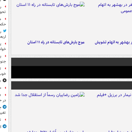
ر
تحو
م
حکم 
ر
اربع
۶ نفر در بهشهر به اتهام تشویش
موج بارش‌های تابستانه در راه ۱۱ استان
ی
خواه
جنوب
ت
خوب
ع
ح
«
در ح
ج
تغیی
ت
ا