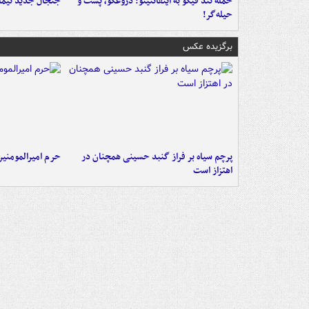
حمله تند فیگو به اینفانتینو: دروغگو، پَست‌ و
جنجال جدید نیمار
حیله‌گر!
برگزیده عکس
پرچم سیاه بر فراز گنبد حسینی همچنان در
حرم امیرالمومنی
اهتزاز است