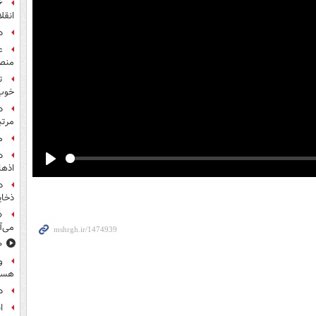
انقل
د
ع
منص
ت
خوب
مرت
م
اذها
Play
د
ذخای
«
می‌آ
۸۰۰ س
و
هست
د
ا