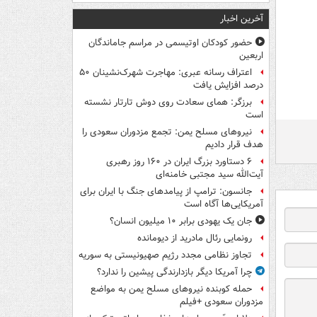
آخرین اخبار
حضور کودکان اوتیسمی در مراسم جاماندگان
اربعین
اعتراف رسانه عبری: مهاجرت شهرک‌نشینان ۵۰
درصد افزایش یافت
برزگر: همای سعادت روی دوش تارتار نشسته
است
نیروهای مسلح یمن: تجمع مزدوران سعودی را
هدف قرار دادیم
۶ دستاورد بزرگ ایران در ۱۶۰ روز رهبری
آیت‌الله سید مجتبی خامنه‌ای
جانسون: ترامپ از پیامدهای جنگ با ایران برای
آمریکایی‌ها آگاه است
جان یک یهودی برابر ۱۰ میلیون انسان؟
رونمایی رئال مادرید از دیومانده
تجاوز نظامی مجدد رژیم صهیونیستی به سوریه
چرا آمریکا دیگر بازدارندگی پیشین را ندارد؟
حمله کوبنده نیروهای مسلح یمن به مواضع
مزدوران سعودی +فیلم