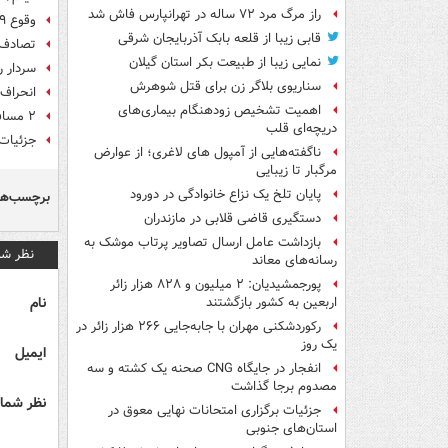
راز مرگ مرد ۷۲ ساله در تهرانپارس فاش شد
وقوع ۲۹ هزار تصادف خسارتی در جاده‌ها/ ۲۷۱ مسافر نوروزی جان باختند
قابی زیبا از قلعه بابک آذربایجان شرقی
تصادف م
نمایی زیبا از طبیعت بکر استان گیلان
سردار رادا
سناریوی بلاگر زن برای قتل شوهرش
انحراف ا
اهمیت تشخیص زودهنگام بیماری‌های
۲ مسافر نوروزی براثر سقوط سنگ از ارتفاع در محور کندوان جان باختند
دریچه‌ای قلب
جزئیات
ناگفته‌هایی از آمپول های لاغری؛ از عوارض
مرگبار تا زیبایی
پایان تلخ یک نزاع خانوادگی در دورود
برچسب‌ها
دستگیری قاضی قلابی در مازندران
بازداشت عامل ارسال تصاویر پرتاب موشک به
نظر شم
رسانه‌های معاند
پورجمشیدیان: ۲ میلیون و ۸۲۸ هزار زائر
نام
اربعین به کشور بازگشتند
رکوردشکنی مهران با جابه‌جایی ۲۶۶ هزار زائر در
یک روز
ایمیل
انفجار در جایگاه CNG صحنه یک کشته و سه
مصدوم برجا گذاشت
نظر شما 
جزئیات برگزاری امتحانات نهایی معوق در
استان‌های جنوبی