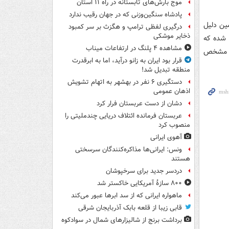
موج بارش‌های تابستانه در راه ۱۱ استان
پادشاه سنگین‌وزنی که در جهان رقیب ندارد
ین دلیل
درگیری لفظی ترامپ و هگزث بر سر کمبود
ذخایر موشکی
ا شده که
مشاهده ۴ پلنگ در ارتفاعات میناب
 به شیراز مشخص
قرار بود ایران به زانو درآید، اما به ابرقدرت
منطقه تبدیل شد!
دستگیری ۶ نفر در بهشهر به اتهام تشویش
اذهان عمومی
دشان از دست عربستان فرار کرد
عربستان فرمانده ائتلاف دریایی چندملیتی را
منصوب کرد
آهوی ایرانی
ونس: ایرانی‌ها مذاکره‌کنندگان سرسختی
هستند
دردسر جدید برای سرخپوشان
۸۰۰ سازۀ آمریکایی خاکستر شد
ماهواره ایرانی که از سد ابرها عبور می‌کند
قابی زیبا از قلعه بابک آذربایجان شرقی
برداشت برنج از شالیزارهای شمال در سوادکوه