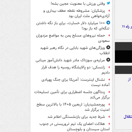
وقتی ورزش با معنویت عجین بشه!
پزشکیان: مشروطه نقطه عطف بیداری و
آزادی‌خواهی ملت ایران بود
۱۰۰ میلیارد دلار خسارت، برای باز نگه داشتن
موج بارش‌های تابستانه در راه ۱۱
تنگه‌ای که باز بود!
حمله نیروهای مسلح یمن به مواضع مزدوران
سعودی
ویژگی‌های شهید بابایی در نگاه رهبر شهید
انقلاب
مرثیه‌ی سوزناک مادر شهید دانش‌آموز مینابی
زلنسکی: دو پالایشگاه روسیه را هدف قرار
دادیم
نشنال اینترست: آمریکا برای جنگ پهپادی
آماده نیست
پنتاگون جلسه اضطراری برای تأمین تسلیحات
برگزار می‌کند
پورجمشیدیان: اربعین ۱۴۰۵ با بالاترین سطح
امنیت برگزار شد
تقلال
شرط جدید برای بازنشستگی اعلام شد
هلاکت اعضای یک تیم تروریستی در جنوب
استان سیستان و بلوچستان