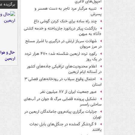
آمپول‌های لاغری
برگزیده 
تنبیه مرگبار مرد تاجر به دست همسر و
پسرش
چند راه‌ ساده برای خنک کردن گوشی داغ
بازگشت پیکر دریانورد جان‌باخته و خدمه کشتی
«آنا» به میهن
شهادت سرباز ارتش در درگیری با اشرار مسلح
در مرز مریوان
حال و هوای
رکورد تردد اربعین شکسته شد؛ ۴۷۰ هزار تردد
اربعین
در یک روز
اعلام محدودیت‌های ترافیکی جاده‌های کشور
در آستانه ایام اربعین
احتمال وقوع سیلاب در رودخانه‌های فصلی ۳
استان
عبور جمعیت ایران از ۸۷ میلیون نفر
تشکیل پرونده قضایی مرگ ۵ جوان در آب‌های
ساحلی رامسر
جزئیات برگزاری پیاده‌روی جاماندگان اربعین در
تهران
۶ گردشگر گمشده در جنگل‌های بابل نجات
یافتند