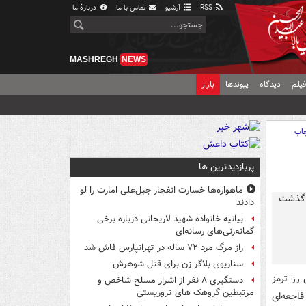
RSS
آرشیو
تماس با ما
دربارهٔ ما
MASHREGH
NEWS
یلم
دیدگاه
پیوندها
بازار
اپ
پربازدیدترین ها
ماهواره‌ها خسارت انفجار جبل‌علی امارت را لو
دادند
بیانیه خانواده شهید لاریجانی درباره برخی
گمانه‌زنی‌های رسانه‌ای
راز مرگ مرد ۷۲ ساله در تهرانپارس فاش شد
سناریوی بلاگر زن برای قتل شوهرش
نه لای رز ترمز
دستگیری ۸ نفر از اشرار مسلح شاخص و
مرتبطین گروهک های تروریستی
فاجعه‌ای