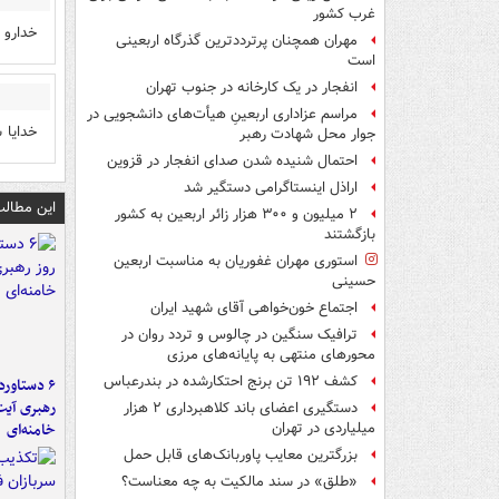
غرب کشور
خدارو 
مهران همچنان پرترددترین گذرگاه اربعینی
است
انفجار در یک کارخانه در جنوب تهران
مراسم عزاداری اربعینِ هیأت‌های دانشجویی در
خدایا 
جوار محل شهادت رهبر
احتمال شنیده شدن صدای انفجار در قزوین
اراذل اینستاگرامی دستگیر شد
این مطالب
۲ میلیون و ۳۰۰ هزار زائر اربعین به کشور
بازگشتند
استوری مهران غفوریان به مناسبت اربعین
حسینی
اجتماع خون‌خواهی آقای شهید ایران
ترافیک سنگین در چالوس و تردد روان در
محورهای منتهی به پایانه‌های مرزی
کشف ۱۹۲ تن برنج احتکارشده در بندرعباس
رهبری آیت
دستگیری اعضای باند کلاهبرداری ۲ هزار
خامنه‌ای
میلیاردی در تهران
بزرگترین معایب پاوربانک‌های قابل حمل
«طلق» در سند مالکیت به چه معناست؟