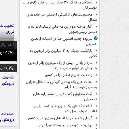
دستگیری کارگر ۳۶ ساله پس از قتل کارفرما در
تویسرکان
محدودیت‌های ترافیکی اربعینی در جاده‌های
شمال‌
تکذیب شای
آغاز مرحله دوم برنامه ملی پزشک‌خانواده با
فراری
دستور رئیس‌جمهور
سروده جدید افشین علا در آستانه اربعین
حسینی
فیلم برگزی
بازگشت نزدیک به ۲ میلیون زائر اربعین به
خود فرو
کشور
سردار رادان: بیش از یک میلیون زائر اربعین
برگزیده و
همچنان در عراق حضور دارند
وضعیت شیوع آنفلوانزا در کشور
نجات جان یک زندانی گیلانی با انتقال هوایی
به مرکز درمانی+ فیلم
ثبت سفارش کتب درسی تمام پایه های
تحصیلی
قطع انگشتان یک شهروند با قمه؛ پلیس
اطلاعات وارد عمل شد
حمله تند ف
گرمای شدید در پایانه‌های مرزی غرب کشور
دروغگو، پَ
برخورد با عرضه و تبلیغات غیرقانونی