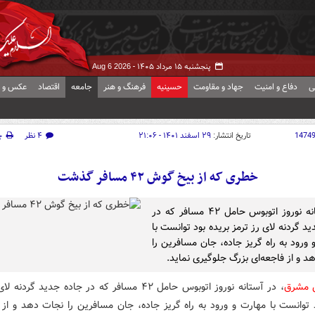
پنجشنبه ۱۵ مرداد ۱۴۰۵ -
Aug 6 2026
ی
دفاع و امنیت
جهاد و مقاومت
حسینیه
فرهنگ و هنر
جامعه
اقتصاد
عکس و ف
1474
تاریخ انتشار:
۲۹ اسفند ۱۴۰۱ - ۲۱:۰۶
۴ نظر
چ
خطری که از بیخ گوش ۴۲ مسافر گذشت
در آستانه نوروز اتوبوس حامل ۴۲ مسافر که در
د گردنه لای رز ترمز بریده بود توانست با
 ورود به راه گریز جاده، جان مسافرین را
د و از فاجعه‌ای بزرگ جلوگیری نماید.
ش مشرق
، در آستانه نوروز اتوبوس حامل ۴۲ مسافر که در جاده جدید گرد
 توانست با مهارت و ورود به راه گریز جاده، جان مسافرین را نجات دهد و از 