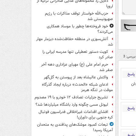
دلایل ردّ محموله‌های غذایی صادراتی ترکیه از
اروپا
حزب‌الله خواستار توقف مذاکرات با رژیم
صهیونیستی شد
خود فروخته‌ها چطور با موساد همکاری
می‌کردند؟
آتش‌سوزی در منطقه حفاظت‌شده دیزمار مهار
شد
کویت دستور تعطیلی تنها مدرسه ایرانی را
بررسی: 3
صادر کرد
حرم امام علی (ع) مهیای عزاداری دهه آخر
صفر شد
پاسخ
واکنش عالیشاه بعد از پیوستن به گل‌گهر
ان
ادعای شبکه «الحدث» درباره ایجاد گذرگاه
موقت در تنگه هرمز
تشریح جزئیات تصادف ۱۲ خودرو با ۱۹ مصدوم
لیونل مسی چگونه وارد باشگاه میلیاردها شد؟
پاسخ
افشای اقدامات غیراخلاقی فدراسیون فوتبال
کره جنوبی برای داوران!
تبعات کمبود موشک‌های پدافندی به متحدان
آمریکا رسید!
پاسخ