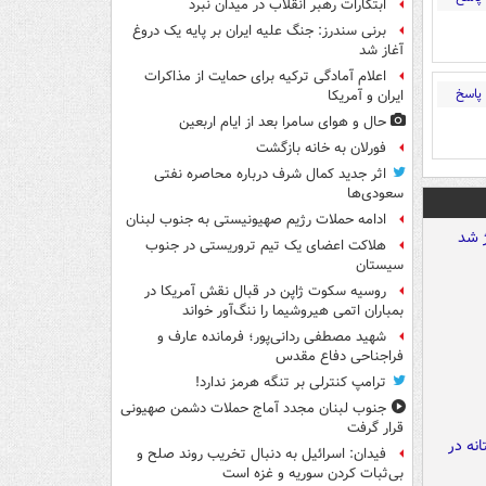
ابتکارات رهبر انقلاب در میدان نبرد
برنی سندرز: جنگ علیه ایران بر پایه یک دروغ
آغاز شد
اعلام آمادگی ترکیه برای حمایت از مذاکرات
پاسخ
ایران و آمریکا
حال و هوای سامرا بعد از ایام اربعین
فورلان به خانه بازگشت
اثر جدید کمال شرف درباره محاصره نفتی
سعودی‌ها
ادامه حملات رژیم صهیونیستی به جنوب لبنان
هلاکت اعضای یک تیم تروریستی در جنوب
سیستان
روسیه سکوت ژاپن در قبال نقش آمریکا در
بمباران اتمی هیروشیما را ننگ‌آور خواند
شهید مصطفی ردانی‌پور؛ فرمانده عارف و
فراجناحی دفاع مقدس
ترامپ کنترلی بر تنگه هرمز ندارد!
جنوب لبنان مجدد آماج حملات دشمن صهیونی
قرار گرفت
فیدان: اسرائیل به دنبال تخریب روند صلح و
بی‌ثبات کردن سوریه و غزه است