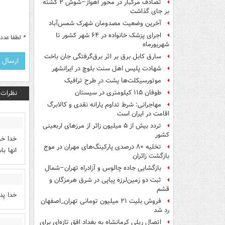
تصادف مرگبار در محور اهواز–شوش ۲ کشته
بر جای گذاشت
آخرین وضعیت مصدومان شهرک شمس‌آباد
اجرای پزشک خانواده در ۶۴ شهر کشور تا
*
لطفا عدد م
شهریورماه
سارق کابل برق بر اثر برق‌گرفتگی جان باخت
شهادت پلیس اهل سنت بلوچ در ایرانشهر
موتورسیکلت‌ها پشت درِ طرح ترافیک
نظرات
طوفان ۱۱۵ کیلومتری در سیستان
مهاجرانی: شرط تداوم یارانه نقدی و کالابرگ
اقامت در ایران است
تردد بیش از ۵ میلیون زائر از مرزهای اربعینی
کشور
خدا خی
تخلیه ۸۰ درصدی پارکینگ‌های مهران در موج
انها با
بازگشت زائران
بازگشایی جاده چالوس و آزادراه تهران–شمال
ثبت دو زمین‌لرزه پیاپی در شرق هرمزگان و
قشم
خدا پد
فروش بلیت ۲۱ میلیون تومانی تهران_اصفهان
رد شد
اتصال ریلی کرمانشاه به بغداد افق تازه‌ای برای