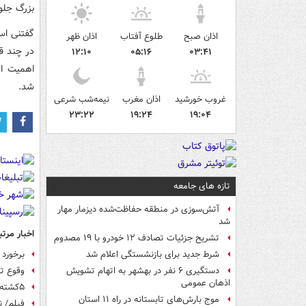
بزرگ جلوگ
گفتنی اس
اذان صبح
طلوع آفتاب
اذان ظهر
در چند قس
۱۲:۱۰
۰۵:۱۶
۰۳:۴۱
شد.
غروب خورشید
اذان مغرب
نیمه‌شب شرعی
۲۳:۲۲
۱۹:۲۴
۱۹:۰۴
تازه های جامعه
آتش‌سوزی در منطقه حفاظت‌شده دیزمار مهار
شد
اخبار مرتب
تشریح جزئیات تصادف ۱۲ خودرو با ۱۹ مصدوم
برخورد اتو
شرط جدید برای بازنشستگی اعلام شد
وقوع ت
دستگیری ۶ نفر در بهشهر به اتهام تشویش
اذهان عمومی
۵کشته و ۱۴مصدوم در برخورد کامیون با اتوبوس
موج بارش‌های تابستانه در راه ۱۱ استان
فیلم/ نجات ۱۱ گردشگر در مسیر 