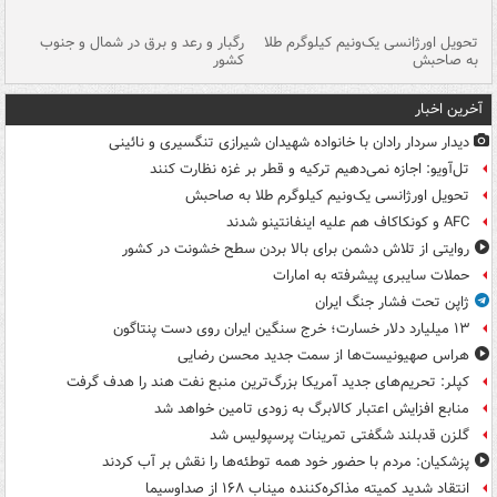
ی
تحویل اورژانسی یک‌ونیم کیلوگرم طلا
رگبار و رعد و برق در شمال و جنوب
با
به صاحبش
کشور
اه
آخرین اخبار
دیدار سردار رادان با خانواده‌ شهیدان شیرازی تنگسیری و نائینی
تل‌آویو: اجازه نمی‌دهیم ترکیه و قطر بر غزه نظارت کنند
تحویل اورژانسی یک‌ونیم کیلوگرم طلا به صاحبش
AFC و کونکاکاف هم علیه اینفانتینو شدند
روایتی از تلاش دشمن برای بالا بردن سطح خشونت در کشور
حملات سایبری پیشرفته به امارات
ژاپن تحت فشار جنگ ایران
۱۳ میلیارد دلار خسارت؛ خرج سنگین ایران روی دست پنتاگون
هراس صهیونیست‌ها از سمت جدید محسن رضایی
کپلر: تحریم‌های جدید آمریکا بزرگ‌ترین منبع نفت هند را هدف گرفت
منابع افزایش اعتبار کالابرگ به زودی تامین خواهد شد
گلزن قدبلند شگفتی تمرینات پرسپولیس شد
پزشکیان: مردم با حضور خود همه توطئه‌ها را نقش بر آب کردند
انتقاد شدید کمیته مذاکره‌کننده میناب ۱۶۸ از صداوسیما