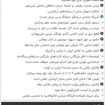
جلسه شورای عالی قوه قضاییه
رئیس عدلیه: رضایت و اعتماد مردم با لفاظی حاصل نمی‌شود
شکایت لیونل مسی از رسانه‌های آرژانتینی
آمریکا متحدی دروغگو، حیله‌گر و بی ارزش است!
دستور اژه‌ای برای تدوین معیارهای جدید عفو زندانیان
مردم در روزهای آینده آثار تشدید نظارت بر بازار را می‌بینند
قطع برق در کمپ کشتی آزادی هنگام تمرین ملی‌پوشان
حضور پر مهر شهید سپهبد موسوی در کنار نوه‌اش
اعلام اسامی ۲۳ بازیکن تیم جوانان برای انتخابی جام ملت‌ها
کنایه بقایی به تقابل ایران با ترامپ و آمریک
توضیحات اتاق بازرگانی درباره کارت‌های بازرگانی و ارزهای برنگشته
استانداری تهران: طرح طرد اتباع غیرمجاز متوقف نشده است
واکنش بقایی به بستن مدرسه ایرانی در کویت
روستاییان دهک‌های ۶ تا ۱۰ از امسال باید حق بیمه بپردازند
پلیس فتا: ادعای فریز شدن رمزارز ایرانیان جعلی است
واکنش سخنگوی وزارت خارجه به پیمان دفاعی مکه
طارمی از لیست المپیاکوس خط خورد
پیام تبریک فرمانده قرارگاه مرکزی خاتم‌الانبیا به محسن رضایی