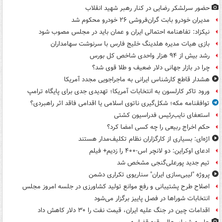
حضور سرلشکر رضایی در کنار رهبر شهید انقلاب
مدیران خودرو بابت گران‌فروشی ۲۶ خودرو محکوم شد
نیکزاد: تفاهنامه احتمالی ایران و عمان باید در مجلس مصوب شود
بازی هیات مدیره هلدینگ خلیج فارس با سرنوشت سهامداران
رشد بیش از ۹۴ هزار واحدی شاخص کل بورس
چرا در بازار جهانی دلار ضعیف و طلا قوی شد؟
هشدار قاطع کارشناس ایرانی به ماجراجویی مجدد آمریکا
ورود تاکر کارلسون به انتخابات آمریکا؛ تهدیدی جدی برای پایگاه ترامپ
توافقنامه مکه؛ شکل‌گیری ناتوی اسلامی یا اقدامی فاقد اثر راهبردی؟
استعفای نایب‌رئیس فدراسیون کشتی
حکم اخراج ربیعی را چه کسی امضا کرد؟
اژه‌ای: بسیاری از کارگزاران نظام تکلیف‌مدار هستند
ادعای اوکراین: دو لانچر اس-۴۰۰ را زدیم+ فیلم
تیم جدید پورعلی‌گنجی مشخص شد
پروژه "لیبی‌سازی ایران" سناریوی تکراری دشمن
اصلاح طرح پشتیبانی و رفع موانع تولید کشاورزی در جلسه امروز مجلس
انتخابات شوراها در فصل پاییز برگزار می‌شود
اقدامات چین در جنگ علیه ایران، قیمت نفت را ۳۰ دلار کاهش داد