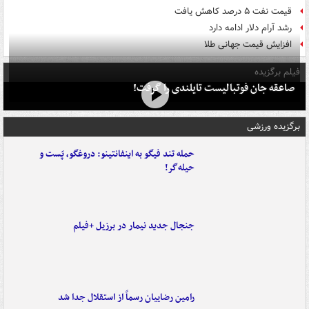
قیمت نفت ۵ درصد کاهش یافت
رشد آرام دلار ادامه دارد
افزایش قیمت جهانی طلا
فیلم برگزیده
صاعقه جان فوتبالیست تایلندی را گرفت!
برگزیده ورزشی
حمله تند فیگو به اینفانتینو: دروغگو، پَست‌ و
حیله‌گر!
جنجال جدید نیمار در برزیل +فیلم
رامین رضاییان رسماً از استقلال جدا شد