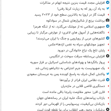
افزایش مجدد قیمت بنزین نتیجه ابهام در مذاکرات
به یاد آن روز که به زیارت کربلا رفتی!
قیمت گاز در اروپا به بالاترین سطح خود از ۲۰۲۳ رسید
برداشت برنج از شالیزارهای شمال در سوادکوه
جمهوری اسلامی نه از موشک می‌گذرد، نه از تنگه هرمز!
ناگفته‌هایی از آمپول های لاغری؛ از عوارض مرگبار تا زیبایی
کشورهای عربی از رویارویی و جنگ با ایران می‌ترسند!
تجهیز موشکهای سپاه به نفس اژدها+عکس
پایان تلخ یک نزاع خانوادگی در دورود
افزایش بی‌سابقه سرقت سوخت در انگلیس
پرواز بالگردها و پهپادهای شناسایی اسرائیل بر فراز سوریه
یک صهیونیست به جرم اعتراض به نتانیاهو زندانی شد
واکنش کمال شرف به پاسخ کوبنده یمن به عربستان سعودی
قدرت نظامی ایران فراتر از برآوردها
دستگیری قاضی قلابی در مازندران
فارن افرز: محور مقاومت پابرجا باقی مانده است
بازتاب پیامدهای جنگ علیه ایران در رسانه‌های جهان
بازیکنان بی‌کیفیت، پرسپولیس را از قهرمانی دور کردند
پزشکیان: وجود رهبر انقلاب برای ما نقطه قوت است