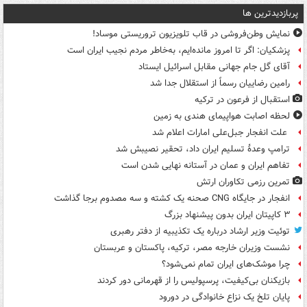
پربازدیدترین ها
نمایش وطن‌فروشی در قاب تلویزیون تروریستی موساد!
پزشکیان: اگر تا امروز مانده‌ایم، به‌خاطر مردم نجیب ایران است
آقای گل جام جهانی مقابل اسرائیل ایستاد
رامین رضاییان رسماً از استقلال جدا شد
استقبال از فرعون در ترکیه
لحظه اصابت هواپیمای هندی به زمین
علت انفجار جبل‌علی امارات اعلام شد
ترامپ وعدۀ تسلیم ایران داد، تحقیر نصیبش شد
تفاهم ایران و عمان در آستانه نهایی شدن است
تمرین رزمی تکاوران ارتش
انفجار در جایگاه CNG صحنه یک کشته و سه مصدوم برجا گذاشت
۳ کاپیتان ایران بدون پیشنهاد بزرگ
توئیت وزیر ارشاد درباره یک تکذیبیه از دفتر رهبری
نشست وزیران خارجه مصر، ترکیه، پاکستان و عربستان
چرا موشک‌های ایران تمام نمی‌شود؟
بازیکنان بی‌کیفیت، پرسپولیس را از قهرمانی دور کردند
پایان تلخ یک نزاع خانوادگی در دورود