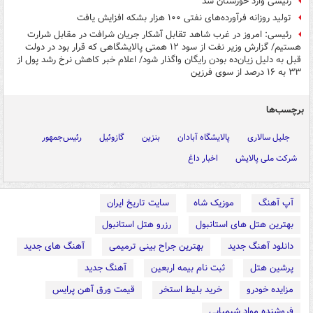
رئیسی وارد خوزستان شد
تولید روزانه فرآورده‌های نفتی ۱۰۰ هزار بشکه افزایش یافت
رئیسی: امروز در غرب شاهد تقابل آشکار جریان شرافت در مقابل شرارت
هستیم/ گزارش وزیر نفت از سود ۱۲ همتی پالایشگاهی که قرار بود در دولت
قبل به دلیل زیان‌ده بودن رایگان واگذار شود/ اعلام خبر کاهش نرخ رشد پول از
۳۳ به ۱۶ درصد از سوی فرزین
برچسب‌ها
جلیل سالاری
پالایشگاه آبادان
بنزین
گازوئیل
رئیس‌جمهور
شرکت ملی پالایش
اخبار داغ
آپ آهنگ
موزیک شاه
سایت تاریخ ایران
بهترین هتل های استانبول
رزرو هتل استانبول
دانلود آهنگ جدید
بهترین جراح بینی ترمیمی
آهنگ های جدید
پرشین هتل
ثبت نام بیمه اربعین
آهنگ جدید
مزایده خودرو
خرید بلیط استخر
قیمت ورق آهن پرایس
فروشنده مواد شیمیایی