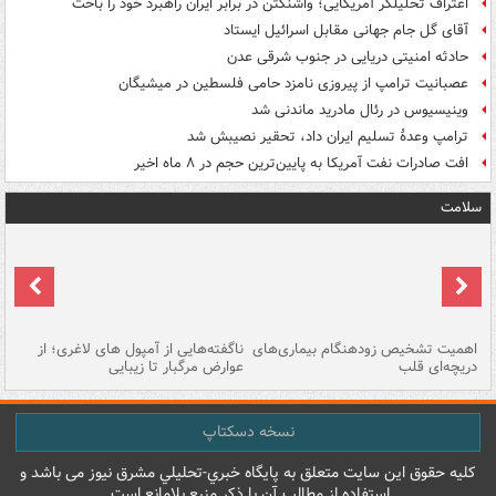
اعتراف تحلیلگر آمریکایی؛ واشنگتن در برابر ایران راهبرد خود را باخت
آقای گل جام جهانی مقابل اسرائیل ایستاد
حادثه امنیتی دریایی در جنوب شرقی عدن
عصبانیت ترامپ از پیروزی نامزد حامی فلسطین در میشیگان
وینیسیوس در رئال مادرید ماندنی شد
ترامپ وعدۀ تسلیم ایران داد، تحقیر نصیبش شد
افت صادرات نفت آمریکا به پایین‌ترین حجم در ۸ ماه اخیر
سلامت
اهمیت تشخیص زودهنگام بیماری‌های
ناگفته‌هایی از آمپول های لاغری؛ از
دریچه‌ای قلب
عوارض مرگبار تا زیبایی
تا
نسخه دسکتاپ
کليه حقوق اين سايت متعلق به پایگاه خبري-تحليلي مشرق نيوز می باشد و
استفاده از مطالب آن با ذکر منبع بلامانع است.