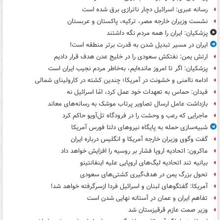
رسانه عبری: اسرائیل دچار ناترازی برق شده است
نشست وزیران خارجه مصر، ترکیه، پاکستان و عربستان
پزشکیان: ایران را همه مردم نگه داشتند
ایران در مسیر تبدیل شدن به قدرت برتر منطقه است!
ارتش یمن: نفتکش سعودی را در خلیج عدن هدف قرار دادیم
پزشکیان: اگر تا امروز مانده‌ایم، به‌خاطر مردم نجیب ایران است
ادامه ناامنی و خشونت در آمریکا؛ چندین کشته در کارولینای شمالی
فیدان: حماس به تعهدات خود عمل کرد، امّا اسرائیل نه
بازداشت عامل ارسال تصاویر پرتاب موشک به رسانه‌های معاند
ماجرایی که رعب و وحشت را در فرودگاه تل‌آویو حاکم کرد
شبیه‌سازی حمله به پایگاه نیروهای دلتا فورس آمریکا
گفت وگوی وزیران خارجه آمریکا و انگلیس درباره ایران
ماکرون: اتحادیه اروپا فشار بر روسیه را افزایش خواهد داد
بیانیه تند اتحادیه لیگ‌های اروپایی علیه اینفانتینو
تحول بزرگ یمن در هدف‌گیری کشتی‌های سعودی
آمریکا: گفتگوهای لبنان و اسرائیل فردا ازسرگرفته خواهد شد!
تفاهم ایران و عمان در آستانه نهایی شدن است
وزیر صمت عازم قرقیزستان شد