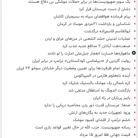
یک‌ سوم صهیونیست‌ها در برابر حملات موشکی بی دفاع هستند
دشان از دست عربستان فرار کرد
پیام فرمانده هوافضای سپاه به بسیجیان کاشان
شناسایی و بازداشت ۲۱مزدور موساد در کرمان
ابوالقاسم قاسم‌زاده درگذشت
عملیات امنیتی حشد الشعبی در مرزهای عراق و اردن
صنعت‌نفت آبادان ۲ مدافع جدید جذب کرد
ماهواره‌ها خسارت انفجار جبل‌علی امارت را لو دادند
روایت گاردین از «دیپلماسی کودکستانی» ترامپ در برابر ایران
بسیج تمام ظرفیت‌ها برای تعیین وضعیت دیگر خلبانان سوخو ۲۴ ایران
آینده نامعلوم طارمی در المپیاکوس
کره شمالی یک موشک بالستیک شلیک کرد
بازگشت اندونگ به استقلال منتفی شد
پاییز پرباران در راه ایران
صنعا: عربستان قدرت دور زدن محاصره دریایی را ندارد
ورود تجهیزات جدید به یگان‌های ارتش
خشم ترامپ از افشای کمبود موشک
رسانه صهیونیست: حزب الله در حال تغییر قواعد بازی است
قیمت جهانی طلا امروز ۱۵ مرداد