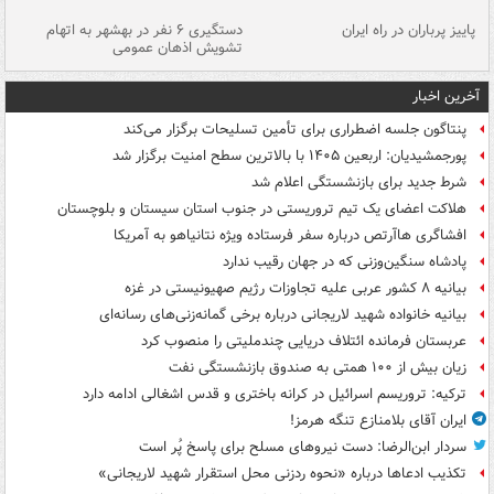
ن
پاییز پرباران در راه ایران
دستگیری ۶ نفر در بهشهر به اتهام
تشویش اذهان عمومی
اس
آخرین اخبار
پنتاگون جلسه اضطراری برای تأمین تسلیحات برگزار می‌کند
پورجمشیدیان: اربعین ۱۴۰۵ با بالاترین سطح امنیت برگزار شد
شرط جدید برای بازنشستگی اعلام شد
هلاکت اعضای یک تیم تروریستی در جنوب استان سیستان و بلوچستان
افشاگری هاآرتص درباره سفر فرستاده ویژه نتانیاهو به آمریکا
پادشاه سنگین‌وزنی که در جهان رقیب ندارد
بیانیه ۸ کشور عربی علیه تجاوزات رژیم صهیونیستی در غزه
بیانیه خانواده شهید لاریجانی درباره برخی گمانه‌زنی‌های رسانه‌ای
عربستان فرمانده ائتلاف دریایی چندملیتی را منصوب کرد
زیان بیش از ۱۰۰ همتی به صندوق‌ بازنشستگی نفت
ترکیه: تروریسم اسرائیل در کرانه باختری و قدس اشغالی ادامه دارد
ایران آقای بلامنازع تنگه هرمز!
سردار ابن‌الرضا: دست نیروهای مسلح برای پاسخ پُر است
تکذیب ادعاها درباره «نحوه ردزنی محل استقرار شهید لاریجانی»