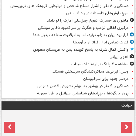
دستگیری ۸ نفر از اشرار مسلح شاخص و مرتبطین گروهک های تروریستی
موج بارش‌های تابستانه در راه ۱۱ استان
ماهواره‌ها خسارت انفجار جبل‌علی امارت را لو دادند
درگیری لفظی ترامپ و هگزث بر سر کمبود ذخایر موشکی
قرار بود ایران به زانو درآید، اما به ابرقدرت منطقه تبدیل شد!
قدرت نظامی ایران فراتر از برآوردها
واکنش کمال شرف به پاسخ کوبنده یمن به عربستان سعودی
آهوی ایرانی
مشاهده ۴ پلنگ در ارتفاعات میناب
ونس: ایرانی‌ها مذاکره‌کنندگان سرسختی هستند
دردسر جدید برای سرخپوشان
دستگیری ۶ نفر در بهشهر به اتهام تشویش اذهان عمومی
پرواز بالگردها و پهپادهای شناسایی اسرائیل بر فراز سوریه
حوادث