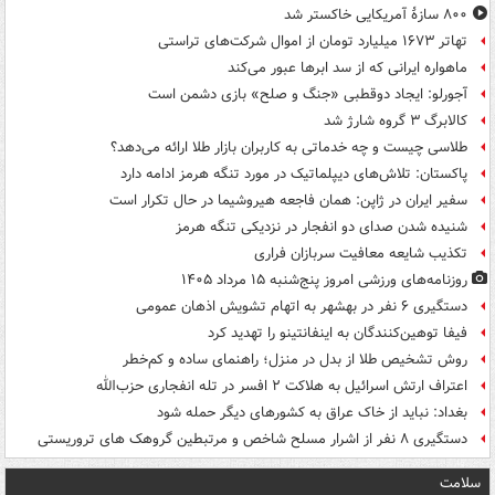
۸۰۰ سازۀ آمریکایی خاکستر شد
تهاتر ۱۶۷۳ میلیارد تومان از اموال شرکت‌های تراستی
ماهواره ایرانی که از سد ابرها عبور می‌کند
آجورلو: ایجاد دوقطبی «جنگ و صلح‌» بازی دشمن است
کالابرگ ۳ گروه شارژ شد
طلاسی چیست و چه خدماتی به کاربران بازار طلا ارائه می‌دهد؟
پاکستان: تلاش‌های دیپلماتیک در مورد تنگه هرمز ادامه دارد
سفیر ایران در ژاپن: همان فاجعه هیروشیما در حال تکرار است
شنیده شدن صدای دو انفجار در نزدیکی تنگه هرمز
تکذیب شایعه معافیت سربازان فراری
روزنامه‌های ورزشی امروز پنج‌شنبه ۱۵ مرداد ۱۴۰۵
دستگیری ۶ نفر در بهشهر به اتهام تشویش اذهان عمومی
فیفا توهین‌کنندگان به اینفانتینو را تهدید کرد
روش تشخیص طلا از بدل در منزل؛ راهنمای ساده و کم‌خطر
اعتراف ارتش اسرائیل به هلاکت ۲ افسر در تله انفجاری حزب‌الله
بغداد: نباید از خاک عراق به کشورهای دیگر حمله شود
دستگیری ۸ نفر از اشرار مسلح شاخص و مرتبطین گروهک های تروریستی
سلامت