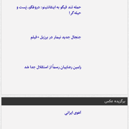
حمله تند فیگو به اینفانتینو: دروغگو، پَست‌ و
حیله‌گر!
جنجال جدید نیمار در برزیل +فیلم
رامین رضاییان رسماً از استقلال جدا شد
برگزیده عکس
آهوی ایرانی