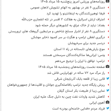
روزنامه‌های ورزشی امروز پنج‌شنبه ۱۵ مرداد ۱۴۰۵
دستگیری ۶ نفر در بهشهر به اتهام تشویش اذهان عمومی
فیفا توهین‌کنندگان به اینفانتینو را تهدید کرد
اعتراف ارتش اسرائیل به هلاکت ۲ افسر در تله انفجاری حزب‌الله
بغداد: نباید از خاک عراق به کشورهای دیگر حمله شود
دستگیری ۸ نفر از اشرار مسلح شاخص و مرتبطین گروهک های تروریستی
درگیری لفظی ترامپ و هگزث بر سر کمبود ذخایر موشکی
دردسر جدید برای سرخپوشان
موج بارش‌های تابستانه در راه ۱۱ استان
ونس: ایرانی‌ها مذاکره‌کنندگان سرسختی هستند
ترامپ: توافق با ایران را ترجیح می‌دهم
صفحه نخست روزنامه‌های پنجشنبه ۱۵ مرداد ۱۴۰۵
راز مرگ مرد ۷۲ ساله در تهرانپارس فاش شد
قابی زیبا از قلعه بابک آذربایجان شرقی
ریزش پایگاه جدید ترامپ بافاصله‌گیری جوانان و اقلیت‌ها از جمهوری‌خواهان
نمایی زیبا از طبیعت بکر استان گیلان
کاهش شدید واردات نفت چین به دلیل جنگ علیه ایران
آهوی ایرانی
فریاد مردم «فدایی خامنه‌ای بودن» است