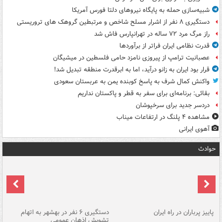
شبیه‌سازی حمله به پایگاه نیروهای دلتا فورس آمریکا
دستگیری ۸ نفر از اشرار مسلح شاخص و مرتبطین گروهک های تروریستی
راز مرگ مرد ۷۲ ساله در تهرانپارس فاش شد
قدرت نظامی ایران فراتر از برآوردها
عصبانیت ترامپ از پیروزی نامزد حامی فلسطین در میشیگان
قرار بود ایران به زانو درآید، اما به ابرقدرت منطقه تبدیل شد!
واکنش کمال شرف به پاسخ کوبنده یمن به عربستان سعودی
بقائی: برنامه‌ای برای سفر به قطر و پاکستان نداریم
دردسر جدید برای سرخپوشان
مشاهده ۴ پلنگ در ارتفاعات میناب
آهوی ایرانی
حوادث
ن
پاییز پرباران در راه ایران
دستگیری ۶ نفر در بهشهر به اتهام
تشویش اذهان عمومی
اس