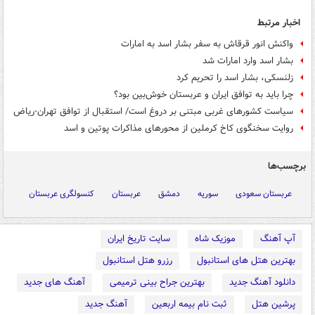
اخبار مرتبط
واکنش انور قرقاش به سفر بشار اسد به امارات
بشار اسد وارد امارات شد
زلنسکی، بشار اسد را تحریم کرد
چرا باید به توافق ایران و عربستان خوش‌بین بود؟
سیاست کشورهای غربی مبتنی بر دروغ است/ استقبال از توافق تهران-ریاض
روایت سخنگوی کاخ کرملین از محورهای مذاکرات پوتین و اسد
برچسب‌ها
عربستان سعودی
سوریه
دمشق
عربستان
کنسولگری عربستان
آپ آهنگ
موزیک شاه
سایت تاریخ ایران
بهترین هتل های استانبول
رزرو هتل استانبول
دانلود آهنگ جدید
بهترین جراح بینی ترمیمی
آهنگ های جدید
پرشین هتل
ثبت نام بیمه اربعین
آهنگ جدید