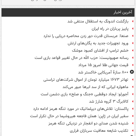
آخرین اخبار
بازگشت اندونگ به استقلال منتفی شد
پاییز پرباران در راه ایران
صنعا: عربستان قدرت دور زدن محاصره دریایی را ندارد
ورود تجهیزات جدید به یگان‌های ارتش
خشم ترامپ از افشای کمبود موشک
رسانه صهیونیست: حزب الله در حال تغییر قواعد بازی است
قیمت جهانی طلا امروز ۱۵ مرداد
۸۰۰ سازۀ آمریکایی خاکستر شد
تهاتر ۱۶۷۳ میلیارد تومان از اموال شرکت‌های تراستی
ماهواره ایرانی که از سد ابرها عبور می‌کند
آجورلو: ایجاد دوقطبی «جنگ و صلح‌» بازی دشمن است
کالابرگ ۳ گروه شارژ شد
پاکستان: تلاش‌های دیپلماتیک در مورد تنگه هرمز ادامه دارد
سفیر ایران در ژاپن: همان فاجعه هیروشیما در حال تکرار است
شنیده شدن صدای دو انفجار در نزدیکی تنگه هرمز
تکذیب شایعه معافیت سربازان فراری