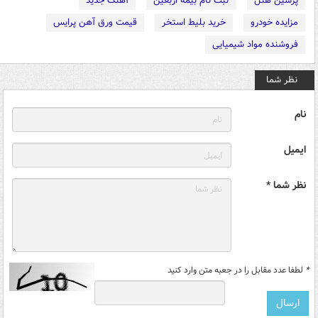
پرشین هتل
ثبت نام بیمه اربعین
آهنگ جدید
مزایده خودرو
خرید بلیط استخر
قیمت ورق آهن پرایس
فروشنده مواد شیمیایی
نظر شما
نام
ایمیل
نظر شما *
*
لطفا عدد مقابل را در جعبه متن وارد کنید