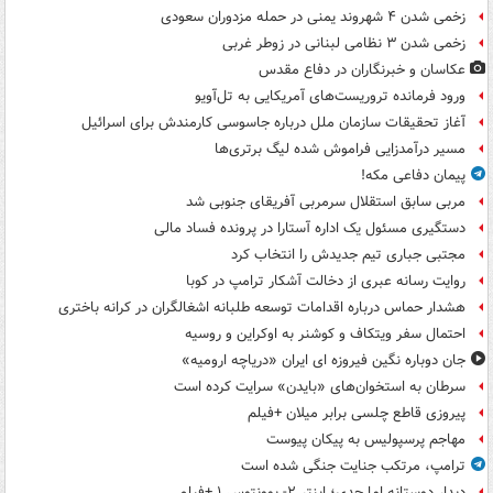
زخمی شدن ۴ شهروند یمنی در حمله مزدوران سعودی
زخمی شدن ۳ نظامی لبنانی در زوطر غربی
عکاسان و خبرنگاران در دفاع مقدس
ورود فرمانده تروریست‌های آمریکایی به تل‌آویو
آغاز تحقیقات سازمان ملل درباره جاسوسی کارمندش برای اسرائیل
مسیر درآمدزایی فراموش شده لیگ برتری‌ها
پیمان دفاعی مکه!
مربی سابق استقلال سرمربی آفریقای جنوبی شد
دستگیری مسئول یک اداره آستارا در پرونده فساد مالی
مجتبی جباری تیم جدیدش را انتخاب کرد
روایت رسانه عبری از دخالت آشکار ترامپ در کوبا
هشدار حماس درباره اقدامات توسعه طلبانه اشغالگران در کرانه باختری
احتمال سفر ویتکاف و کوشنر به اوکراین و روسیه
جان دوباره نگین فیروزه ای ایران «دریاچه ارومیه»
سرطان به استخوان‌های «بایدن» سرایت کرده است
پیروزی قاطع چلسی برابر میلان +فیلم
مهاجم پرسپولیس به پیکان پیوست
ترامپ، مرتکب جنایت جنگی شده است
دیدار دوستانه اما جدی؛ اینتر ۲- یوونتوس ۱ +فیلم