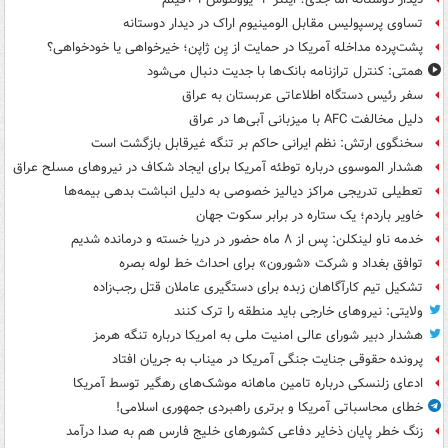
تساوی پرسپولیس مقابل الومینیوم اراک در دیدار دوستانه
پشت‌پرده مداخله آمریکا در حمایت از یِن ژاپن؛ خیرخواهی یا خودخواهی؟
همتی: کنترل ترازنامه بانک‌ها با جدیت دنبال می‌شود
سفر رئیس دستگاه اطلاعاتی عربستان به عراق
دلیل مخالفت AFC با میزبانی آبی‌ها در عراق
سخنگوی ارتش: نظم ایرانی حاکم بر تنگه غیرقابل بازگشت است
هشدار الموسوی درباره توطئه آمریکا برای ایجاد شکاف در نیروهای مسلح عراق
تعطیلی تدریجی مراکز دیالیز خصوصی به دلیل انباشت بدهی بیمه‌ها
خاویر باردم؛ یک ستاره در برابر سکوت جهان
خدمه ناو لینکلن: پس از ۸ ماه حضور در دریا خسته و درمانده‌ شدیم
توافق بغداد و شرکت «شورون» برای احداث خط لوله بصره
تشکیل تیم کارآگاهان زبده برای دستگیری عاملان قتل رجب‌زاده
ولایتی: نیروهای خارجی باید منطقه را ترک کنند
هشدار دبیر شورای عالی امنیت ملی به امریکا درباره تنگه هرمز
پرونده حقوقی جنایت جنگی آمریکا در میناب به جریان افتاد
ادعای زلنسکی درباره تامین ماهانه موشک‌های رهگیر توسط آمریکا
خطای محاسباتی آمریکا و برتری راهبردی جمهوری اسلامی!
زنگ خطر پایان ذخایر دفاعی کشورهای خلیج فارس هم به صدا درآمد