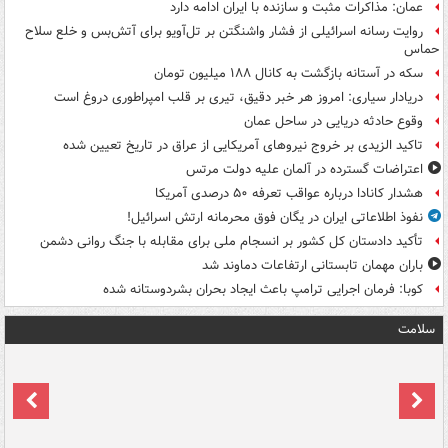
عمان: مذاکرات مثبت و سازنده با ایران ادامه دارد
روایت رسانه اسرائیلی از فشار واشنگتن بر تل‌آویو برای آتش‌بس و خلع سلاح
حماس
سکه در آستانه بازگشت به کانال ۱۸۸ میلیون تومان
دریادار سیاری: امروز هر خبر دقیق، تیری بر قلب امپراطوری دروغ است
وقوع حادثه دریایی در ساحل عمان
تاکید الزیدی بر خروج نیروهای آمریکایی از عراق در تاریخ تعیین شده
اعتراضات گسترده در آلمان علیه دولت مرتس
هشدار کانادا درباره عواقب تعرفه ۵۰ درصدی آمریکا
نفوذ اطلاعاتی ایران در یگان فوق محرمانه ارتش اسرائیل!
تأکید دادستان کل کشور بر انسجام ملی برای مقابله با جنگ روانی دشمن
باران مهمان تابستانی ارتفاعات دماوند شد
کوبا: فرمان اجرایی ترامپ باعث ایجاد بحران بشردوستانه شده
سلامت