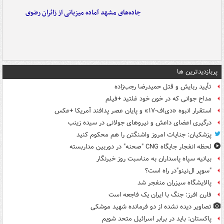
جاده‌های مشهد آماده میزبانی از زائران رضوی
پربازدیدترین ها
تأیید ربایش و قتل حمیدرضا رجب‌زاده
مداح جوانی که در خون خود غلتید +فیلم
استقرار انبوه «دی‌اف‑۱۷» و پایان عصر پدافند آمریکا +عکس
درگیری اعضای داعش و نیروهای جولانی در سیده زینب
پزشکیان: جنایات امروز واشنگتن را هم محکوم کنید
لحظه انفجار جایگاه CNG "صحنه" در دوربین مداربسته
بیانیه سپاه پاسداران به مناسبت روز خبرنگار
"سوپر ال‌نینو"در راه است؟
پالایشگاه سیزران منفجر شد
فارن افرز: جنگ با ایران یک فاجعه است
تصاویر دیده‌ نشده از دو فرمانده شهید موشکی
پاکستان: باید در برابر اسرائیل متحد شویم