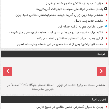
جزئیات جدید از نفتکش منفجر شده در هرمز
پاسخ معنادار هوافضای سپاه به تهدیدات آمریکایی‌ها
هشدار ارشدترین ژنرال آمریکا درباره محدودیت‌های نظامی علیه ایران
مقصد جدید پسر زیدان
حتی اوکراین هم به ترکیه حمله کرد
تاکید وزارت خارجه بر لزوم روشن شدن ابعاد جنایت تروریستی مزار شریف
از این به بعد دیگر نامه‌های استقلال را امضا نمی‌کنم
خدمه ناو لینکلن: پس از ۸ ماه حضور در دریا خسته و درمانده‌ شدیم
حوادث
ای
هشدار نسبت به وفوع تندباد در تهران
لحظه انفجار جایگاه CNG "صحنه" در
دس
دوربین مداربسته
ات
آخرین اخبار
یونان به دنبال گسترش حضور نظامی در خلیج فارس