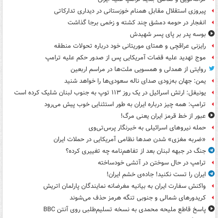
پیروزی استقلال مقابل همنام خوزستانی در دیداری تدارکاتی
انفجار در حومه دمشق چند کشته و زخمی برجا گذاشت
بوسه‌ پدر بر پای پسر شهیدش
رایزنی عراقچی و همتای موریتانی خود درباره تحولات منطقه
موج تهدید علیه قضات آمریکایی پس از صدور حکم علیه ترامپ
روایتی از همدلی و همسویی ملت‌ها در مراسم اربعین
یمن: جهان به‌زودی صدای ناله سعودی‌ها را خواهد شنید
یونیفل: ارتش اسرائیل در یک روز ۱۱۳ توپ به جنوب لبنان شلیک کرده است
ترامپ: همه چیز درباره ایران به طور استثنایی خوب پیش می‌رود
عبور از خط قرمز ایران یعنی مرگ!
حمله نیروهای اسرائیلی به خبرنگار پرس‌تی‌وی
«ضربه مغزی» شدن صدها نظامی آمریکایی در حملات ایران
جنگ در جبهه لبنان بعد از تفاهم‌نامه چه تغییری کرده؟
ترامپ در حال سوختن در آتشی خودساخته
ایران را تست نکنید! جاده‌ی خشم ایران!
واکنش سفارت ایران به بیانیه مغرضانه نمایندگان پارلمان اتریش
کریدورهای شمالی و جنوبی تنگه هرمز حذف می‌شوند
پاسخ قاطع ملیحه محمدی به نسخه تسلیم‌طلبی روی آنتن BBC