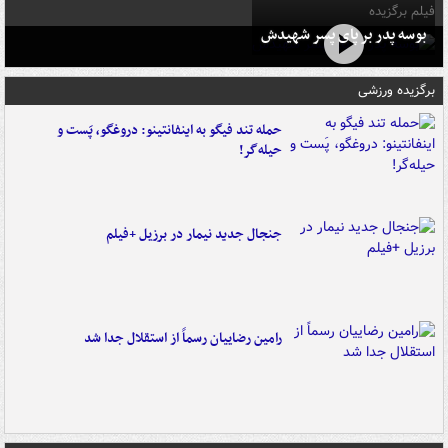
فیلم برگزیده
بوسه‌ پدر بر پای پسر شهیدش
برگزیده ورزشی
حمله تند فیگو به اینفانتینو: دروغگو، پَست‌ و
حیله‌گر!
جنجال جدید نیمار در برزیل +فیلم
رامین رضاییان رسماً از استقلال جدا شد