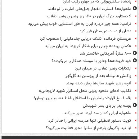
پادشاه سنگین‌وزنی که در جهان رقیب ندارد
ماهواره‌ها خسارت انفجار جبل‌علی امارت را لو دادند
۶ دستاورد بزرگ ایران در ۱۶۰ روز رهبری رهبر انقلاب
ترامپ: همه چیز درباره ایران به طور استثنایی خوب پیش می‌رود
دشان از دست عربستان فرار کرد
عربستان فرمانده ائتلاف دریایی چندملیتی را منصوب کرد
«کمانِ پرنده» چینی برای شکار کروزها به ایران می‌آید
۸۰۰ سازۀ آمریکایی خاکستر شد
خود فروخته‌ها چطور با موساد همکاری می‌کردند؟
ابتکارات رهبر انقلاب در میدان نبرد
واکنش عالیشاه بعد از پیوستن به گل‌گهر
آنچه رهبر شهید سال‌ها پیش دیده بودند
تکذیب ادعای «نحوه ردزنی محل استقرار شهید لاریجانی»
رقم فسخ قرارداد رضاییان با استقلال فقط ۱۰۰میلیون تومان!
بوسه‌ پدر بر پای پسر شهیدش
ماهواره ایرانی که از سد ابرها عبور می‌کند
کویت دستور تعطیلی تنها مدرسه ایرانی را صادر کرد
آیا تینا پاکروان بازهم از ساترا مجوز فعالیت می‌گیرد؟