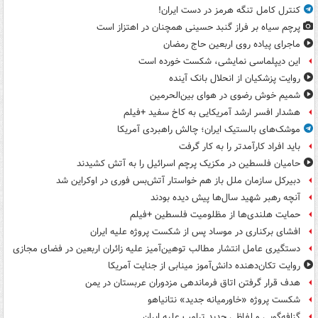
کنترل کامل تنگه هرمز در دست ایران!
پرچم سیاه بر فراز گنبد حسینی همچنان در اهتزاز است
ماجرای پیاده روی اربعین حاج رمضان
این دیپلماسی نمایشی، شکست خورده است
روایت پزشکیان از انحلال بانک آینده
شمیم خوش رضوی در هوای بین‌الحرمین
هشدار افسر ارشد آمریکایی به کاخ سفید +فیلم
موشک‌های بالستیک ایران؛ چالش راهبردی آمریکا
باید افراد کارآمدتر را به کار گرفت
حامیان فلسطین در مکزیک پرچم اسرائیل را به آتش کشیدند
دبیرکل سازمان ملل باز هم خواستار آتش‌بس فوری در اوکراین شد
آنچه رهبر شهید سال‌ها پیش دیده بودند
حمایت هلندی‌ها از مظلومیت فلسطین +فیلم
افشای برکناری در موساد پس از شکست پروژه علیه ایران
دستگیری عامل انتشار مطالب توهین‌آمیز علیه زائران اربعین در فضای مجازی
روایت تکان‌دهنده دانش‌آموز مینابی از جنایت آمریکا
هدف قرار گرفتن اتاق‌ فرماندهی مزدوران عربستان در یمن
شکست پروژه «خاورمیانه جدید» نتانیاهو
گزافه‌گویی و لفاظی جدید ترامپ علیه ایران