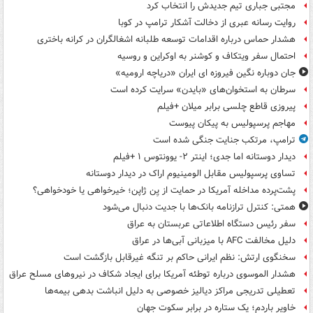
مجتبی جباری تیم جدیدش را انتخاب کرد
روایت رسانه عبری از دخالت آشکار ترامپ در کوبا
هشدار حماس درباره اقدامات توسعه طلبانه اشغالگران در کرانه باختری
احتمال سفر ویتکاف و کوشنر به اوکراین و روسیه
جان دوباره نگین فیروزه ای ایران «دریاچه ارومیه»
سرطان به استخوان‌های «بایدن» سرایت کرده است
پیروزی قاطع چلسی برابر میلان +فیلم
مهاجم پرسپولیس به پیکان پیوست
ترامپ، مرتکب جنایت جنگی شده است
دیدار دوستانه اما جدی؛ اینتر ۲- یوونتوس ۱ +فیلم
تساوی پرسپولیس مقابل الومینیوم اراک در دیدار دوستانه
پشت‌پرده مداخله آمریکا در حمایت از یِن ژاپن؛ خیرخواهی یا خودخواهی؟
همتی: کنترل ترازنامه بانک‌ها با جدیت دنبال می‌شود
سفر رئیس دستگاه اطلاعاتی عربستان به عراق
دلیل مخالفت AFC با میزبانی آبی‌ها در عراق
سخنگوی ارتش: نظم ایرانی حاکم بر تنگه غیرقابل بازگشت است
هشدار الموسوی درباره توطئه آمریکا برای ایجاد شکاف در نیروهای مسلح عراق
تعطیلی تدریجی مراکز دیالیز خصوصی به دلیل انباشت بدهی بیمه‌ها
خاویر باردم؛ یک ستاره در برابر سکوت جهان