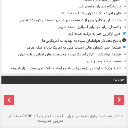
پالایشگاه سیزران منفجر شد
فارن افرز: جنگ با ایران یک فاجعه است
خدمه ناو لینکلن: پس از ۸ ماه حضور در دریا خسته و درمانده‌ شدیم
پاکستان: باید در برابر اسرائیل متحد شویم
حتی اوکراین هم به ترکیه حمله کرد
پاسخ معنادار هوافضای سپاه به تهدیدات آمریکایی‌ها
هشدار دبیر شورای عالی امنیت ملی به امریکا درباره تنگه هرمز
هشدار ارشدترین ژنرال آمریکا درباره محدودیت‌های نظامی علیه ایران
مقصد جدید پسر زیدان
تاکید وزارت خارجه بر لزوم روشن شدن ابعاد جنایت تروریستی مزار شریف
حوادث
ای
هشدار نسبت به وفوع تندباد در تهران
لحظه انفجار جایگاه CNG "صحنه" در
دس
دوربین مداربسته
ات