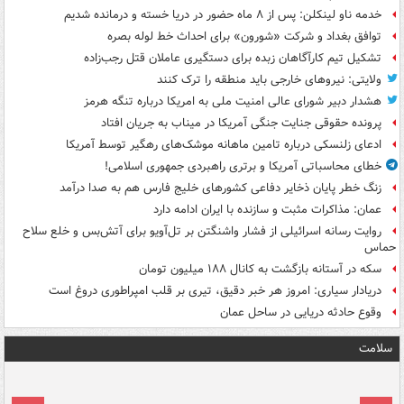
خدمه ناو لینکلن: پس از ۸ ماه حضور در دریا خسته و درمانده‌ شدیم
توافق بغداد و شرکت «شورون» برای احداث خط لوله بصره
تشکیل تیم کارآگاهان زبده برای دستگیری عاملان قتل رجب‌زاده
ولایتی: نیروهای خارجی باید منطقه را ترک کنند
هشدار دبیر شورای عالی امنیت ملی به امریکا درباره تنگه هرمز
پرونده حقوقی جنایت جنگی آمریکا در میناب به جریان افتاد
ادعای زلنسکی درباره تامین ماهانه موشک‌های رهگیر توسط آمریکا
خطای محاسباتی آمریکا و برتری راهبردی جمهوری اسلامی!
زنگ خطر پایان ذخایر دفاعی کشورهای خلیج فارس هم به صدا درآمد
عمان: مذاکرات مثبت و سازنده با ایران ادامه دارد
روایت رسانه اسرائیلی از فشار واشنگتن بر تل‌آویو برای آتش‌بس و خلع سلاح
حماس
سکه در آستانه بازگشت به کانال ۱۸۸ میلیون تومان
دریادار سیاری: امروز هر خبر دقیق، تیری بر قلب امپراطوری دروغ است
وقوع حادثه دریایی در ساحل عمان
سلامت