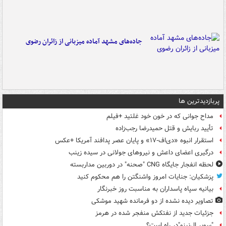
جاده‌های مشهد آماده میزبانی از زائران رضوی
پربازدیدترین ها
مداح جوانی که در خون خود غلتید +فیلم
تأیید ربایش و قتل حمیدرضا رجب‌زاده
استقرار انبوه «دی‌اف‑۱۷» و پایان عصر پدافند آمریکا +عکس
درگیری اعضای داعش و نیروهای جولانی در سیده زینب
لحظه انفجار جایگاه CNG "صحنه" در دوربین مداربسته
پزشکیان: جنایات امروز واشنگتن را هم محکوم کنید
بیانیه سپاه پاسداران به مناسبت روز خبرنگار
تصاویر دیده‌ نشده از دو فرمانده شهید موشکی
جزئیات جدید از نفتکش منفجر شده در هرمز
"سوپر ال‌نینو"در راه است؟