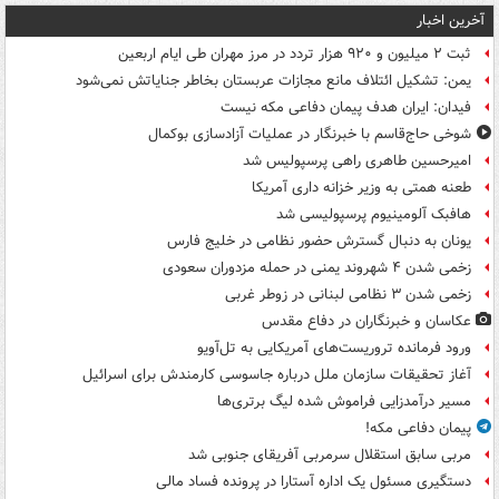
آخرین اخبار
ثبت ۲ میلیون و ۹۲۰ هزار تردد در مرز مهران طی ایام اربعین
یمن: تشکیل ائتلاف مانع مجازات عربستان بخاطر جنایاتش نمی‌شود
فیدان: ایران هدف پیمان دفاعی مکه نیست
شوخی حاج‌قاسم با خبرنگار در عملیات آزادسازی بوکمال
امیرحسین طاهری راهی پرسپولیس شد
طعنه همتی به وزیر خزانه داری آمریکا
هافبک آلومینیوم پرسپولیسی شد
یونان به دنبال گسترش حضور نظامی در خلیج فارس
زخمی شدن ۴ شهروند یمنی در حمله مزدوران سعودی
زخمی شدن ۳ نظامی لبنانی در زوطر غربی
عکاسان و خبرنگاران در دفاع مقدس
ورود فرمانده تروریست‌های آمریکایی به تل‌آویو
آغاز تحقیقات سازمان ملل درباره جاسوسی کارمندش برای اسرائیل
مسیر درآمدزایی فراموش شده لیگ برتری‌ها
پیمان دفاعی مکه!
مربی سابق استقلال سرمربی آفریقای جنوبی شد
دستگیری مسئول یک اداره آستارا در پرونده فساد مالی