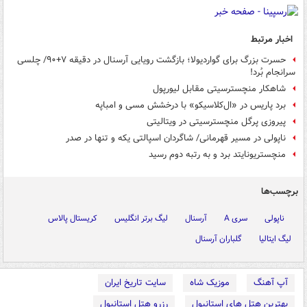
اخبار مرتبط
حسرت بزرگ برای گواردیولا؛ بازگشت رویایی آرسنال در دقیقه ۷+۹۰/ چلسی
سرانجام بُرد!
شاهکار منچسترسیتی مقابل لیورپول
برد پاریس در «ال‌کلاسیکو» با درخشش مسی و امباپه
پیروزی پرگل منچسترسیتی در ویتالیتی
ناپولی در مسیر قهرمانی/ شاگردان اسپالتی یکه و تنها در صدر
منچستریونایتد برد و به رتبه دوم رسید
برچسب‌ها
ناپولی
سری A
آرسنال
لیگ برتر انگلیس
کریستال پالاس
لیگ ایتالیا
گلباران آرسنال
آپ آهنگ
موزیک شاه
سایت تاریخ ایران
بهترین هتل های استانبول
رزرو هتل استانبول