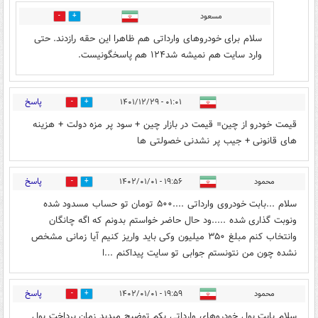
مسعود
0
1
سلام برای خودروهای وارداتی هم ظاهرا این حقه رازدند. حتی
وارد سایت هم نمیشه شد۱۲۴ هم پاسخگونیست.
پاسخ
۰۱:۰۱ - ۱۴۰۱/۱۲/۲۹
0
1
قیمت خودرو از چین= قیمت در بازار چین + سود پر مزه دولت + هزینه
های قانونی + جیب پر نشدنی خصولتی ها
پاسخ
محمود
۱۹:۵۶ - ۱۴۰۲/۰۱/۰۱
0
1
سلام ...بابت خودروی وارداتی ....۵۰۰ تومان تو حساب مسدود شده
ونوبت گذاری شده .....ود حال حاضر خواستم بدونم که اگه چانگان
وانتخاب کنم مبلغ ۳۵۰ میلیون وکی باید واریز کنیم آیا زمانی مشخص
نشده چون من نتونستم جوابی تو سایت پیداکنم ...ا
پاسخ
محمود
۱۹:۵۹ - ۱۴۰۲/۰۱/۰۱
0
0
سلام بابت پول خودروهای وارداتی یکم توضیح میدید زمان پرداخت پول