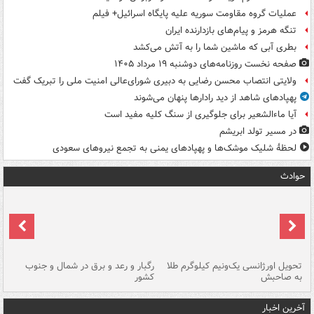
عملیات گروه مقاومت سوریه علیه پایگاه اسرائیل+ فیلم
تنگه هرمز و پیام‌های بازدارنده ایران
بطری آبی که ماشین شما را به آتش می‌کشد
صفحه نخست روزنامه‌های دوشنبه ۱۹ مرداد ۱۴۰۵
ولایتی انتصاب محسن رضایی به دبیری شورای‌عالی امنیت ملی را تبریک گفت
پهپادهای شاهد از دید رادارها پنهان می‌شوند
آیا ماءالشعیر برای جلوگیری از سنگ کلیه مفید است
در مسیر تولد ابریشم
لحظۀ شلیک موشک‌ها و پهپادهای یمنی به تجمع نیروهای سعودی
حوادث
ی
تحویل اورژانسی یک‌ونیم کیلوگرم طلا
رگبار و رعد و برق در شمال و جنوب
با
به صاحبش
کشور
اه
آخرین اخبار