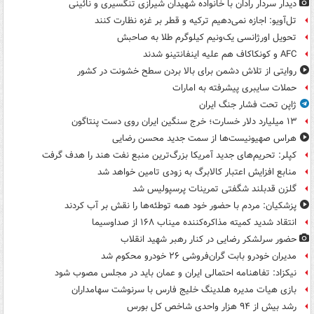
دیدار سردار رادان با خانواده‌ شهیدان شیرازی تنگسیری و نائینی
تل‌آویو: اجازه نمی‌دهیم ترکیه و قطر بر غزه نظارت کنند
تحویل اورژانسی یک‌ونیم کیلوگرم طلا به صاحبش
AFC و کونکاکاف هم علیه اینفانتینو شدند
روایتی از تلاش دشمن برای بالا بردن سطح خشونت در کشور
حملات سایبری پیشرفته به امارات
ژاپن تحت فشار جنگ ایران
۱۳ میلیارد دلار خسارت؛ خرج سنگین ایران روی دست پنتاگون
هراس صهیونیست‌ها از سمت جدید محسن رضایی
کپلر: تحریم‌های جدید آمریکا بزرگ‌ترین منبع نفت هند را هدف گرفت
منابع افزایش اعتبار کالابرگ به زودی تامین خواهد شد
گلزن قدبلند شگفتی تمرینات پرسپولیس شد
پزشکیان: مردم با حضور خود همه توطئه‌ها را نقش بر آب کردند
انتقاد شدید کمیته مذاکره‌کننده میناب ۱۶۸ از صداوسیما
حضور سرلشکر رضایی در کنار رهبر شهید انقلاب
مدیران خودرو بابت گران‌فروشی ۲۶ خودرو محکوم شد
نیکزاد: تفاهنامه احتمالی ایران و عمان باید در مجلس مصوب شود
بازی هیات مدیره هلدینگ خلیج فارس با سرنوشت سهامداران
رشد بیش از ۹۴ هزار واحدی شاخص کل بورس