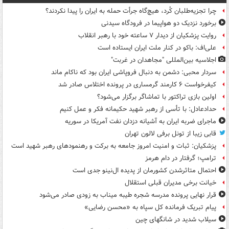
چرا تجزیه‌طلبان کُرد، هیچ‌گاه جرأت حمله به ایران را پیدا نکردند؟
برخورد نزدیک دو هواپیما در فرودگاه سیدنی
روایت پزشکیان از دیدار ۷ ساعته خود با رهبر انقلاب
علی‌اف: باکو در کنار ملت ایران ایستاده است
اجلاسیه بین‌المللی "مجاهدان در غربت"
سردار محبی: دشمن به دنبال فروپاشی ایران بود که ناکام ماند
کیفرخواست ۶ کارمند گرمساری در پرونده اختلاس صادر شد
اولین بازی تراکتور با تماشاگر برگزار می‌شود؟
حدادعادل: با تأسی از رهبر شهید حکیمانه فکر و عمل کنیم
ماجرای ضربه ایران به آشیانه دزدان نفت آمریکا در سوریه
قابی زیبا از تونل برفی لالون تهران
پزشکیان: ثبات و امنیت امروز جامعه به برکت و رهنمودهای رهبر شهید است
ترامپ؛ گرفتار در دام هرمز
احتمال متاثرشدن کشورمان از پدیده ال‌نینو جدی است
خیانت برخی مدیران قبلی استقلال
قرار نهایی پرونده مدرسه شجره طیبه میناب به زودی صادر می‌شود
پیام تبریک فرمانده کل سپاه به «محسن رضایی»
سیلاب شدید در شانگهای چین