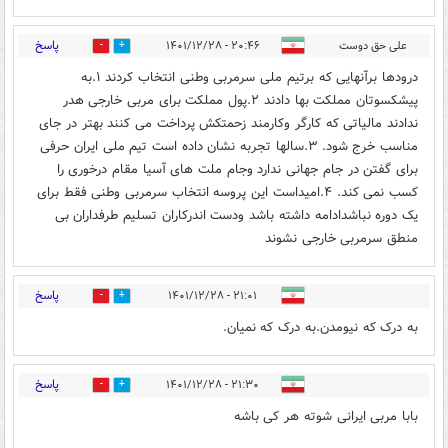
پاسخ
علی حق دوست
۲۰:۴۶ - ۱۴۰۱/۱۲/۲۸
1
2
درودها برآنهایی که برتیم ملی سرمربی وطنی انتخاب کردند ۱.به
پیشکسوتان مملکت بها دادند ۲.پول مملکت برای مربی خارجی هدر
ندادند مالیاتی که کارگر وکارمند زحمتکش پرداخت می کنند بهتر در جای
مناسب خرج شود. ۳.سالها تجربه نشان داده است تیم ملی ایران حرفی
برای گفتن در جام جهانی ندارد وجام ملت های آسیا مقام درخوری را
کسب نمی کند. ۴.امیداست این پروسه انتخاب سرمربی وطنی فقط برای
یک دوره نباشدادامه داشته باشد ودست اندرکاران تسلیم طرفداران بی
منطق سرمربی خارجی نشوند
پاسخ
۲۱:۰۱ - ۱۴۰۱/۱۲/۲۸
1
2
به درک که نیومدن.به درک که نمیان.
پاسخ
۲۱:۳۰ - ۱۴۰۱/۱۲/۲۸
5
1
بابا مربی ایرانی شوته هر کی باشه