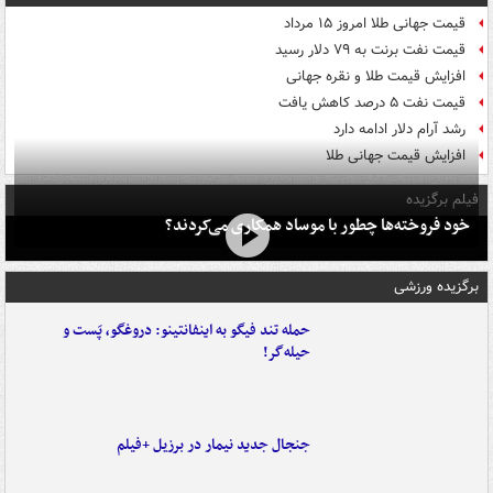
قیمت جهانی طلا امروز ۱۵ مرداد
قیمت نفت برنت به ۷۹ دلار رسید
افزایش قیمت طلا و نقره جهانی
قیمت نفت ۵ درصد کاهش یافت
رشد آرام دلار ادامه دارد
افزایش قیمت جهانی طلا
فیلم برگزیده
خود فروخته‌ها چطور با موساد همکاری می‌کردند؟
برگزیده ورزشی
حمله تند فیگو به اینفانتینو: دروغگو، پَست‌ و
حیله‌گر!
جنجال جدید نیمار در برزیل +فیلم