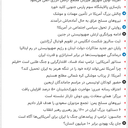
آمریکا اوایل شهریور میزبان مجمع آژانس انرژی اتمی می‌شود
بازسازی پالایشگاه سوم پارس جنوبی کلید خورد
چالش بزرگ آمریکا در تأمین مهمات و موشک
نیروهای مسلح عراق به حال آماده‌باش درآمدند
روایتی از تحول سیاسی اجتماعی در آمریکا!
ادامه ویرانگری ارتش صهیونیستی در جنین
ثبت سالروز شکست انگلیس در تقویم فوتبال آرژانتین
پایان دور جدید مذاکرات دولت لبنان و رژیم صهیونیستی در رم ایتالیا
درماندگی صهیونیست‌ها در برابر استراتژی و قدرت ایران
سناتور آمریکایی: ترامپ نماد فساد، اقتدارگرایی و جنگ طلبی است +فیلم
چرا آمریکا نمی‌تواند اراده خود را در تنگه هرمز به ایران تحمیل کند؟
آمریکا: از پرتاب موشکی کره شمالی مطلع هستیم
حضور کودکان اوتیسمی در مراسم جاماندگان اربعین
اعتراف رسانه عبری: مهاجرت شهرک‌نشینان ۵۰ درصد افزایش یافت
برزگر: همای سعادت روی دوش تارتار نشسته است
نیروهای مسلح یمن: تجمع مزدوران سعودی را هدف قرار دادیم
۶ دستاورد بزرگ ایران در ۱۶۰ روز رهبری رهبر انقلاب
جانسون: ترامپ از پیامدهای جنگ با ایران برای آمریکایی‌ها آگاه است
جان یک یهودی برابر ۱۰ میلیون انسان؟