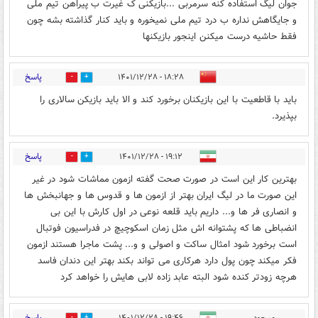
جوان لیگ استفاده کنه سرمربی ...بازیکنی ک غیرت ب پیراهن تیم ملی
و جایگاهش نداره ب درد تیم ملی نمیخوره و باید کنار گذاشته بشه چون
فقط حاشیه درست میکنن اینجور بازیکنها
پاسخ
۱۸:۲۸ - ۱۴۰۱/۱۲/۲۸
2
10
باید با قاطعیت با این بازیکنان برخورد کند و الا باید بازیکن سالاری را
بپذیرد.
پاسخ
۱۹:۱۲ - ۱۴۰۱/۱۲/۲۸
1
2
بهترین کار این است در صورت صحت گفته ازمون مماشات شود در غیر
این صورت ما در لیگ ایران بهتر از ازمون ها و قدوس ها و جهانبخش ها
و انصاری فر ها و... داریم باید قلعه نوعی در اول کارش با این بی
انضباطی ها که پشتوانه اش مثل زمان اسکوچیچ در فدراسیون فوتبال
است برخورد شود امثال ساکت و اصولی و و... پشت ماجرا هستند ازمون
فکر میکند چون پول دارد هرکاری می تواند بکند بهتر این دندان فاسد
هرچه زودتر کنده شود البته عابد زاده لابی هایش را خواهد کرد
پاسخ
مسعود
۱۹:۴۶ - ۱۴۰۱/۱۲/۲۸