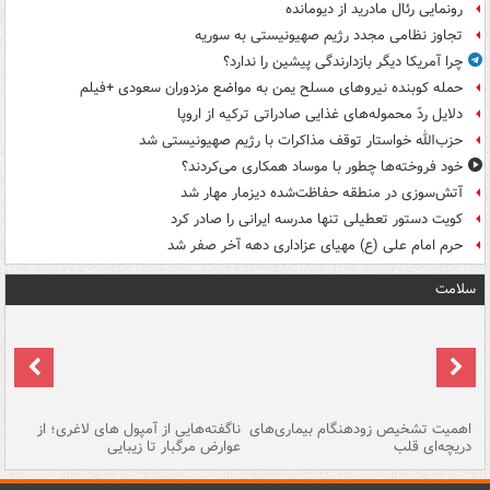
رونمایی رئال مادرید از دیومانده
تجاوز نظامی مجدد رژیم صهیونیستی به سوریه
چرا آمریکا دیگر بازدارندگی پیشین را ندارد؟
حمله کوبنده نیروهای مسلح یمن به مواضع مزدوران سعودی +فیلم
دلایل ردّ محموله‌های غذایی صادراتی ترکیه از اروپا
حزب‌الله خواستار توقف مذاکرات با رژیم صهیونیستی شد
خود فروخته‌ها چطور با موساد همکاری می‌کردند؟
آتش‌سوزی در منطقه حفاظت‌شده دیزمار مهار شد
کویت دستور تعطیلی تنها مدرسه ایرانی را صادر کرد
حرم امام علی (ع) مهیای عزاداری دهه آخر صفر شد
سلامت
اهمیت تشخیص زودهنگام بیماری‌های
ناگفته‌هایی از آمپول های لاغری؛ از
دریچه‌ای قلب
عوارض مرگبار تا زیبایی
تا