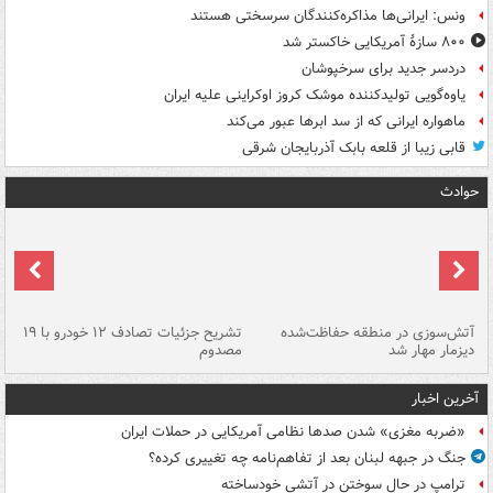
ونس: ایرانی‌ها مذاکره‌کنندگان سرسختی هستند
۸۰۰ سازۀ آمریکایی خاکستر شد
دردسر جدید برای سرخپوشان
یاوه‌گویی تولیدکننده موشک کروز اوکراینی علیه ایران
ماهواره ایرانی که از سد ابرها عبور می‌کند
قابی زیبا از قلعه بابک آذربایجان شرقی
حوادث
تصادف مرگبار در محور اهواز–شوش ۲
آتش‌سوزی در منطقه حفاظت‌شده
تشریح جزئیات تصادف ۱۲ خودرو با ۱۹
پا
دیزمار مهار شد
مصدوم
آخرین اخبار
«ضربه مغزی» شدن صدها نظامی آمریکایی در حملات ایران
جنگ در جبهه لبنان بعد از تفاهم‌نامه چه تغییری کرده؟
ترامپ در حال سوختن در آتشی خودساخته