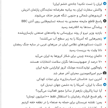
ایران را تست نکنید! جاده‌ی خشم ایران!
واکنش سفارت ایران به بیانیه مغرضانه نمایندگان پارلمان اتریش
کریدورهای شمالی و جنوبی تنگه هرمز حذف می‌شوند
پاسخ قاطع ملیحه محمدی به نسخه تسلیم‌طلبی روی آنتن BBC
پرشدگی سدها به ۵۸درصد رسید
بازدید وزیر نیرو از روند برق‌رسانی به واحدهای صنعتی بازسازی‌شده
زنجیرهایی که آمریکا را به زیر سطح آب می‌کشند!
تثبیت دستاوردهای نظامی ایران در مرزهای غربی در سایه جنگ رمضان
دانا وایت به بن‌بست رسید
«کمانِ پرنده» چینی برای شکار کروزها به ایران می‌آید
۷۰ درصد از صهیونیست‌ها نگران سلامت انتخابات هستند
یاوه‌گویی تولیدکننده موشک کروز اوکراینی علیه ایران
حرم امیرالمومنین محیای آخر صفر شد
آخرین نبرد «داستان اسباب‌بازی» برای نجات کودکی
جنگ با ایران، آمریکا را به دشمن جهان تبدیل کرد
آیا تینا پاکروان بازهم از ساترا مجوز فعالیت می‌گیرد؟
رقم فسخ قرارداد رضاییان با استقلال فقط ۱۰۰میلیون تومان!
یمن: نقشه عربستان برای حمله به صنعاء را در نطفه خفه کردیم