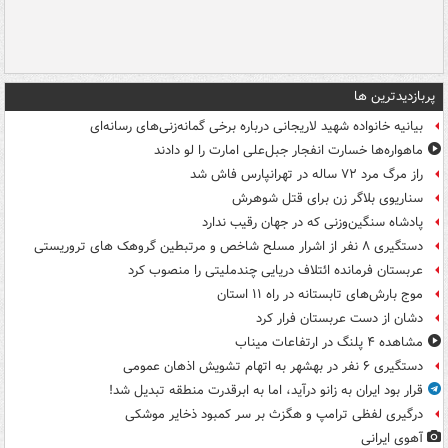
پربازدیدترین ها
بیانیه خانواده شهید لاریجانی درباره برخی گمانه‌زنی‌های رسانه‌ای
ماهواره‌ها خسارت انفجار جبل‌علی امارت را لو دادند
راز مرگ مرد ۷۲ ساله در تهرانپارس فاش شد
سناریوی بلاگر زن برای قتل شوهرش
پادشاه سنگین‌وزنی که در جهان رقیب ندارد
دستگیری ۸ نفر از اشرار مسلح شاخص و مرتبطین گروهک های تروریستی
عربستان فرمانده ائتلاف دریایی چندملیتی را منصوب کرد
موج بارش‌های تابستانه در راه ۱۱ استان
دشان از دست عربستان فرار کرد
مشاهده ۴ پلنگ در ارتفاعات میناب
دستگیری ۶ نفر در بهشهر به اتهام تشویش اذهان عمومی
قرار بود ایران به زانو درآید، اما به ابرقدرت منطقه تبدیل شد!
درگیری لفظی ترامپ و هگزث بر سر کمبود ذخایر موشکی
آهوی ایرانی