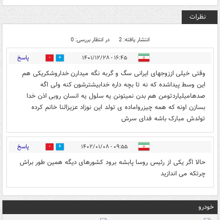
نظرات
انتشار یافته: 2
در انتظار بررسی: 0
پاسخ
۱۶:۴۵ - ۱۴۰۱/۱۲/۲۸
0
0
وقتی خیلی اززوجهای ایرانی سگ و گربه نگه میدارن خداروشکریکی هم
این وسط پیداشده که نه تا بچه داره خدابیشترشون کنه ولی اگه
صدهامیلیاردتومن هم بدن نمیتونن یه سلول یه انسان روبی اذن خدا
بسازن اونه که همه چیزرواماده ی تولد این نوزاد عزیزالنا خانم کرده
تولدش مبارک باشه فدای سرش
پاسخ
۰۹:۵۵ - ۱۴۰۲/۰۱/۰۸
0
0
حالا اگر یکی از رئیس روسا پابشه برود کشورهای دیگه همین طور براش
چرتکه می اندازید
خودرو