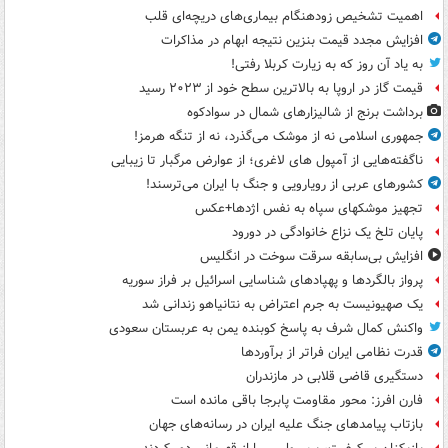
اهمیت تشخیص زودهنگام بیماری‌های دریچه‌ای قلب
افزایش مجدد قیمت بنزین نتیجه ابهام در مذاکرات
به یاد آن روز که به زیارت کربلا رفتی!
قیمت گاز در اروپا به بالاترین سطح خود از ۲۰۲۳ رسید
برداشت برنج از شالیزارهای شمال در سوادکوه
جمهوری اسلامی نه از موشک می‌گذرد، نه از تنگه هرمز!
ناگفته‌هایی از آمپول های لاغری؛ از عوارض مرگبار تا زیبایی
کشورهای عربی از رویارویی و جنگ با ایران می‌ترسند!
تجهیز موشکهای سپاه به نفس اژدها+عکس
پایان تلخ یک نزاع خانوادگی در دورود
افزایش بی‌سابقه سرقت سوخت در انگلیس
پرواز بالگردها و پهپادهای شناسایی اسرائیل بر فراز سوریه
یک صهیونیست به جرم اعتراض به نتانیاهو زندانی شد
واکنش کمال شرف به پاسخ کوبنده یمن به عربستان سعودی
قدرت نظامی ایران فراتر از برآوردها
دستگیری قاضی قلابی در مازندران
فارن افرز: محور مقاومت پابرجا باقی مانده است
بازتاب پیامدهای جنگ علیه ایران در رسانه‌های جهان