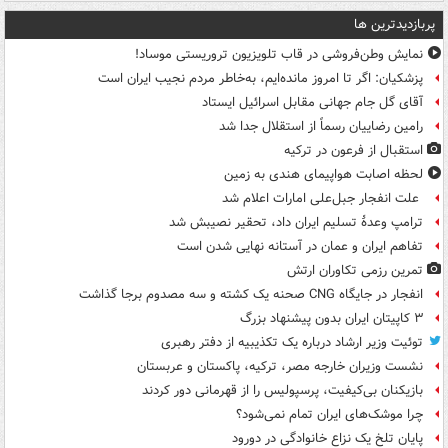
پربازدیدترین ها
نمایش وطن‌فروشی در قاب تلویزیون تروریستی موساد!
پزشکیان: اگر تا امروز مانده‌ایم، به‌خاطر مردم نجیب ایران است
آقای گل جام جهانی مقابل اسرائیل ایستاد
رامین رضاییان رسماً از استقلال جدا شد
استقبال از فرعون در ترکیه
لحظه اصابت هواپیمای هندی به زمین
علت انفجار جبل‌علی امارات اعلام شد
ترامپ وعدۀ تسلیم ایران داد، تحقیر نصیبش شد
تفاهم ایران و عمان در آستانه نهایی شدن است
تمرین رزمی تکاوران ارتش
انفجار در جایگاه CNG صحنه یک کشته و سه مصدوم برجا گذاشت
۳ کاپیتان ایران بدون پیشنهاد بزرگ
توئیت وزیر ارشاد درباره یک تکذیبیه از دفتر رهبری
نشست وزیران خارجه مصر، ترکیه، پاکستان و عربستان
بازیکنان بی‌کیفیت، پرسپولیس را از قهرمانی دور کردند
چرا موشک‌های ایران تمام نمی‌شود؟
پایان تلخ یک نزاع خانوادگی در دورود