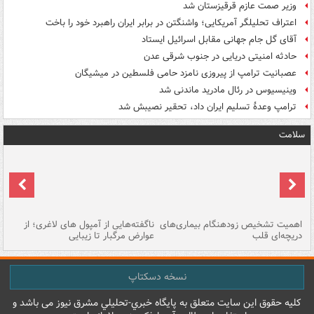
وزیر صمت عازم قرقیزستان شد
اعتراف تحلیلگر آمریکایی؛ واشنگتن در برابر ایران راهبرد خود را باخت
آقای گل جام جهانی مقابل اسرائیل ایستاد
حادثه امنیتی دریایی در جنوب شرقی عدن
عصبانیت ترامپ از پیروزی نامزد حامی فلسطین در میشیگان
وینیسیوس در رئال مادرید ماندنی شد
ترامپ وعدۀ تسلیم ایران داد، تحقیر نصیبش شد
سلامت
اهمیت تشخیص زودهنگام بیماری‌های
ناگفته‌هایی از آمپول های لاغری؛ از
دریچه‌ای قلب
عوارض مرگبار تا زیبایی
تا
نسخه دسکتاپ
کليه حقوق اين سايت متعلق به پایگاه خبري-تحليلي مشرق نيوز می باشد و