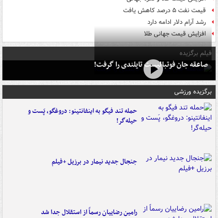
قیمت نفت ۵ درصد کاهش یافت
رشد آرام دلار ادامه دارد
افزایش قیمت جهانی طلا
فیلم برگزیده
صاعقه جان فوتبالیست تایلندی را گرفت!
برگزیده ورزشی
حمله تند فیگو به اینفانتینو: دروغگو، پَست‌ و
حیله‌گر!
جنجال جدید نیمار در برزیل +فیلم
رامین رضاییان رسماً از استقلال جدا شد