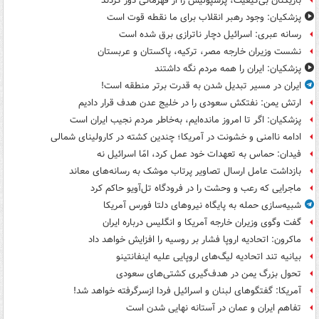
بازیکنان بی‌کیفیت، پرسپولیس را از قهرمانی دور کردند
پزشکیان: وجود رهبر انقلاب برای ما نقطه قوت است
رسانه عبری: اسرائیل دچار ناترازی برق شده است
نشست وزیران خارجه مصر، ترکیه، پاکستان و عربستان
پزشکیان: ایران را همه مردم نگه داشتند
ایران در مسیر تبدیل شدن به قدرت برتر منطقه است!
ارتش یمن: نفتکش سعودی را در خلیج عدن هدف قرار دادیم
پزشکیان: اگر تا امروز مانده‌ایم، به‌خاطر مردم نجیب ایران است
ادامه ناامنی و خشونت در آمریکا؛ چندین کشته در کارولینای شمالی
فیدان: حماس به تعهدات خود عمل کرد، امّا اسرائیل نه
بازداشت عامل ارسال تصاویر پرتاب موشک به رسانه‌های معاند
ماجرایی که رعب و وحشت را در فرودگاه تل‌آویو حاکم کرد
شبیه‌سازی حمله به پایگاه نیروهای دلتا فورس آمریکا
گفت وگوی وزیران خارجه آمریکا و انگلیس درباره ایران
ماکرون: اتحادیه اروپا فشار بر روسیه را افزایش خواهد داد
بیانیه تند اتحادیه لیگ‌های اروپایی علیه اینفانتینو
تحول بزرگ یمن در هدف‌گیری کشتی‌های سعودی
آمریکا: گفتگوهای لبنان و اسرائیل فردا ازسرگرفته خواهد شد!
تفاهم ایران و عمان در آستانه نهایی شدن است