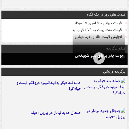
قیمت‌های روز در یک نگاه
قیمت جهانی طلا امروز ۱۵ مرداد
قیمت نفت برنت به ۷۹ دلار رسید
افزایش قیمت طلا و نقره جهانی
فیلم برگزیده
بوسه‌ پدر بر پای پسر شهیدش
برگزیده ورزشی
حمله تند فیگو به اینفانتینو: دروغگو، پَست‌ و
حیله‌گر!
جنجال جدید نیمار در برزیل +فیلم