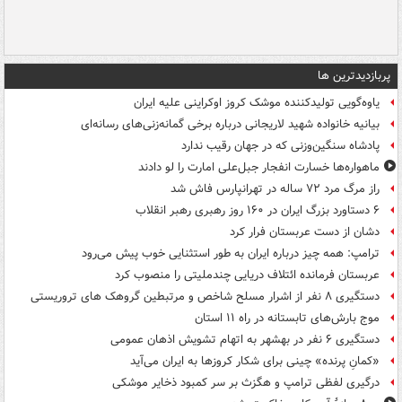
پربازدیدترین ها
یاوه‌گویی تولیدکننده موشک کروز اوکراینی علیه ایران
بیانیه خانواده شهید لاریجانی درباره برخی گمانه‌زنی‌های رسانه‌ای
پادشاه سنگین‌وزنی که در جهان رقیب ندارد
ماهواره‌ها خسارت انفجار جبل‌علی امارت را لو دادند
راز مرگ مرد ۷۲ ساله در تهرانپارس فاش شد
۶ دستاورد بزرگ ایران در ۱۶۰ روز رهبری رهبر انقلاب
دشان از دست عربستان فرار کرد
ترامپ: همه چیز درباره ایران به طور استثنایی خوب پیش می‌رود
عربستان فرمانده ائتلاف دریایی چندملیتی را منصوب کرد
دستگیری ۸ نفر از اشرار مسلح شاخص و مرتبطین گروهک های تروریستی
موج بارش‌های تابستانه در راه ۱۱ استان
دستگیری ۶ نفر در بهشهر به اتهام تشویش اذهان عمومی
«کمانِ پرنده» چینی برای شکار کروزها به ایران می‌آید
درگیری لفظی ترامپ و هگزث بر سر کمبود ذخایر موشکی