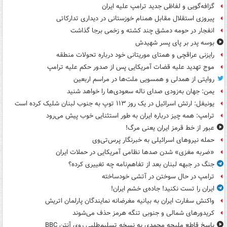
گزافه‌گویی و لفاظی جدید ترامپ علیه ایران
پیروزی استقلال مقابل همنام خوزستانی در دیداری تدارکاتی
انفجار در حومه دمشق چند کشته و زخمی برجا گذاشت
بوسه‌ پدر بر پای پسر شهیدش
رایزنی عراقچی و همتای موریتانی خود درباره تحولات منطقه
موج تهدید علیه قضات آمریکایی پس از صدور حکم علیه ترامپ
روایتی از همدلی و همسویی ملت‌ها در مراسم اربعین
یمن: جهان به‌زودی صدای ناله سعودی‌ها را خواهد شنید
یونیفل: ارتش اسرائیل در یک روز ۱۱۳ توپ به جنوب لبنان شلیک کرده است
ترامپ: همه چیز درباره ایران به طور استثنایی خوب پیش می‌رود
عبور از خط قرمز ایران یعنی مرگ!
حمله نیروهای اسرائیلی به خبرنگار پرس‌تی‌وی
«ضربه مغزی» شدن صدها نظامی آمریکایی در حملات ایران
جنگ در جبهه لبنان بعد از تفاهم‌نامه چه تغییری کرده؟
ترامپ در حال سوختن در آتشی خودساخته
ایران را تست نکنید! جاده‌ی خشم ایران!
واکنش سفارت ایران به بیانیه مغرضانه نمایندگان پارلمان اتریش
کریدورهای شمالی و جنوبی تنگه هرمز حذف می‌شوند
پاسخ قاطع ملیحه محمدی به نسخه تسلیم‌طلبی روی آنتن BBC