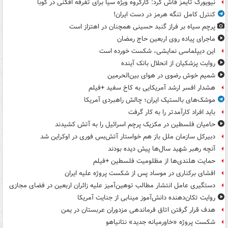
نیویورک تایمز فاش کرد: کارگروه ویژه سیا برای تفرقه افکنی در کوبا
کنترل کامل تنگه هرمز در دست ایران!
پرچم سیاه بر فراز گنبد حسینی همچنان در اهتزاز است
ماجرای پیاده روی اربعین حاج رمضان
این دیپلماسی نمایشی، شکست خورده است
روایت پزشکیان از انحلال بانک آینده
شمیم خوش رضوی در هوای بین‌الحرمین
هشدار افسر ارشد آمریکایی به کاخ سفید +فیلم
موشک‌های بالستیک ایران؛ چالش راهبردی آمریکا
باید افراد کارآمدتر را به کار گرفت
حامیان فلسطین در مکزیک پرچم اسرائیل را به آتش کشیدند
دبیرکل سازمان ملل باز هم خواستار آتش‌بس فوری در اوکراین شد
آنچه رهبر شهید سال‌ها پیش دیده بودند
حمایت هلندی‌ها از مظلومیت فلسطین +فیلم
افشای برکناری در موساد پس از شکست پروژه علیه ایران
دستگیری عامل انتشار مطالب توهین‌آمیز علیه زائران اربعین در فضای مجازی
روایت تکان‌دهنده دانش‌آموز مینابی از جنایت آمریکا
هدف قرار گرفتن اتاق‌ فرماندهی مزدوران عربستان در یمن
شکست پروژه «خاورمیانه جدید» نتانیاهو