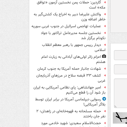
گاردین: حملات یمن نخستین آزمون «توافق
مکه» است
واکنش علیرضا دبیر به اخراج یک کشتی‌گیر به
خاطر اضافه وزن
عملیات تهاجمی اسرائیل در جنوب غربی سوریه
نخستین جلسه مدیرعامل تراکتور با جواد
نکونام برگزار شد
دیدار رییس جمهور با رهبر معظم انقلاب
اسلامی
اعزام زائر اولی‌های آبادانی به زیارت امام
هشتم
شهادت جانباز حمله آمریکا به جنوب کرمان
کشف ۳۳ قبضه سلاح در مرزهای آذربایجان
غربی
امیر جهانشاهی: پای نظامی آمریکایی به ایران
باز شود آن را قطع می‌کنیم
رسوایی دیپلماسی آمریکا در برابر ایران توسط
بلاگر آمریکایی!
حمله مسلحانه به قهوه‌خانه‌ای در زاهدان؛ ۲
نفر جان باختند
حجت‌الاسلام سعیدی: شهید خادمی مورد