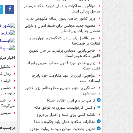
عراقچی: مذاکرات با عمان درباره تنگه هرمز در
مراحل پایانی است
وزیر کشور: جامعه بدون رسانه مفهومی ندارد
مصوبه جدید مجلس برای ضبط اموال و دارایی
عاملان جنایات بین‌المللی
ضرب‌الاجل رئیس کل دادگستری تهران برای
نظارت بر قیمت‌ها
حاجی‌بابایی: مجلس پرقدرت در حال تدوین
قانون تنگه هرمز است
اخبار مرتب
زینی‌وند: در مورد قانون حجاب تغییری ایجاد
تشکیل 
نشده است
زمان ثب
عراقچی: ایران بر عهد مقاومت خود پابرجا
فیلم /
ایستاده است
دستگیری متهم متواری مخل نظام ارزی کشور
جلوه‌ای ا
در پیرانشهر
باز شدن
ترامپ در دام ایران افتاده است!
می‌گردد؟
واکنش کارتونیست سوری به توافق مکه
سومین ج
نقشه کشی برای فتنه و اصرار بر دروغ
مذاکرات تنگه با عمان باید چگونه باشد؟
برچسب‌ها
آخرین وضعیت میدان نبرد به روایت مهدی