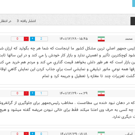
انتشار یافته: 3
در انتظار 
محمد
۱۵:۴۵ - ۱۴۰۱/۱۲/۲۸
0
2
ئيس جمهور اصلي ترين مشكل كشور ما اينجاست كه شما هر چه بگوئيد كه ارزان شو
شود كوچكترين تأثير و اهميتي ندارد و بازار كار خودش را مي كند و در اين سالها ثابت
ن بازار است كه هر طور دلش بخواهد قيمت گذاري مي كند و مردم هم خريد مي ك
فها همه نوعي مانور تبليغي و نمايشي است براي جذاب كردن اين نمايش گاهي اوق
شت تعزيرات چند تا مغازه را تعطيل و جريمه كرد و تمام
۰۰:۲۹ - ۱۴۰۱/۱۲/۲۹
0
1
که در دهان نبود خنده بی مطاعست . مخاطب رئیس‌جمهور برای جلوگیری از گرانفرو
ه کسی به حرف وی اعتنا میکند فقَط برای خالی نبودن عریضه گفته میشود و هیچ
دیگری ندارد.
ایرانی
۱۸:۱۸ - ۱۴۰۱/۱۲/۲۹
0
0