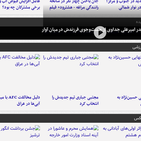
د در جنوب و مرکز؛
جان باختن چهار نفر در سانحه
عامل افزایش قبوض آب و
در نوار شمالی
رانندگی مراغه - هشترود+ فیلم
برخی مشترکان چه بود؟
ده
در امیرعلی جداوی از جست‌وجوی فرزندش در میان آوار
رزشی
 حسین‌نژاد به
مجتبی جباری تیم جدیدش را
دلیل مخالفت FC
انتخاب کرد
آبی‌ها در عراق
عکس