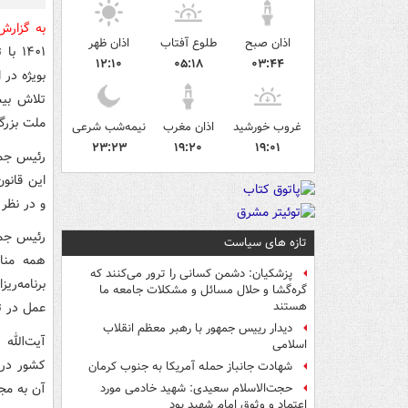
به گزارش
اذان صبح
طلوع آفتاب
اذان ظهر
۱۴۰۱
۱۲:۱۰
۰۵:۱۸
۰۳:۴۴
بویژه در 
تلاش بیش
ملت بزرگ 
غروب خورشید
اذان مغرب
نیمه‌شب شرعی
۲۳:۲۳
۱۹:۲۰
۱۹:۰۱
رئیس جمه
این قانون
و در نظر 
رئیس جمه
تازه های سیاست
همه مناط
پزشکیان: دشمن کسانی را ترور می‌کنند که
برنامه‌ر
گره‌گشا و حلال مسائل و مشکلات جامعه ما
عمل در تص
هستند
دیدار رییس جمهور با رهبر معظم انقلاب
آیت‌الله
اسلامی
کشور در 
شهادت جانباز حمله آمریکا به جنوب کرمان
آن به مج
حجت‌الاسلام سعیدی: شهید خادمی مورد
اعتماد و وثوق امام شهید بود