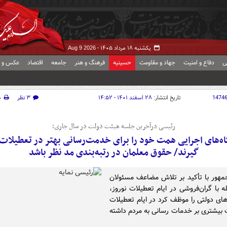
یکشنبه ۱۸ مرداد ۱۴۰۵ -
Aug 9 2026
ی
دفاع و امنیت
جهاد و مقاومت
حسینیه
فرهنگ و هنر
جامعه
اقتصاد
عکس و ف
1474
تاریخ انتشار:
۲۸ اسفند ۱۴۰۱ - ۱۴:۵۲
۳ نظر
چ
رئیسی درآخرین جلسه هیئت دولت در سال جاری؛
ه‌های اجرایی همت خود را برای خدمت‌رسانی بهتر در تعطیلات 
گیرند/ حقوق معلمان در رتبه‌بندی مد نظر باشد
هور با تأکید بر تلاش مضاعف مسئولان
ه با گران‌فروشی در ایام تعطیلات نوروز،
های دولتی را موظف کرد در ایام تعطیلات
ت بیشتری بر خدمات رسانی به مردم داشته