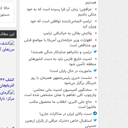
هستیم
حالا ک
عراقچی: زمان آن فرا رسیده است که به خود
دستوره
متکی باشیم
ترامپ التماس‌کننده توافقی است که خود
ویران کرد
واکنش بقائی به خیالبافی ترامپ
این مطالب
اظهارات وزیر خزانه‌داری آمریکا با مواضع قبلی
وی متناقض است
ترامپ و نتانیاهو جنایتکار جنگی هستند!
امنیت خلیج فارس باید به دست کشورهای
منطقه تأمین شود
ماموریت در حال پایان است!
نشست خبری رئیس‌جمهور همزمان با روز
خبرنگار برگزار می‌شود
آذربایجان
سخنگوی کمیسیون امنیت ملی مجلس:
چارچوب کلی تفاهم با عمان مشخص شده است
حاج علی اکبری: انقلاب ما محصول مکتب
عاشورا است
دست بالای ایران در مذاکرات جاری!
استقبال خاص دخترک عراقی از زائران اربعین
حسینی