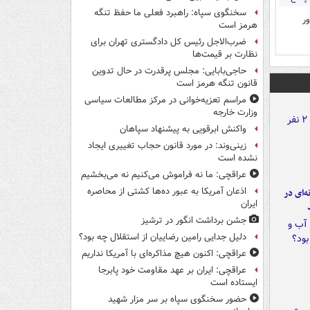
سخنگوی سپاه: راهبرد فعلی ما حفظ تنگه
ر
هرمز است
ضرب‌الاجل رئیس کل دادگستری تهران برای
نظارت بر قیمت‌ها
حاجی‌بابایی: مجلس پرقدرت در حال تدوین
قانون تنگه هرمز است
مراسم تعزیه‌خوانی در مرکز مطالعات سیاسی
وزارت خارجه
واکنش ابرقویی به پیشنهاد سپاهان
زینی‌وند: در مورد قانون حجاب تغییری ایجاد
نشده است
عراقچی: ما نه فراموش می‌کنیم نه می‌بخشیم
اذعان آمریکا به عبور ده‌ها کشتی از محاصره
ه‌ای در
ایران
جشن برداشت انگور در ترشیز
دلیل جدایی رامین رضاییان از استقلال چه بود؟
عراقچی: اکنون هیچ مذاکره‌ای با آمریکا نداریم
عراقچی: ایران بر عهد مقاومت خود پابرجا
ایستاده است
حضور سخنگوی سپاه بر سر مزار شهید