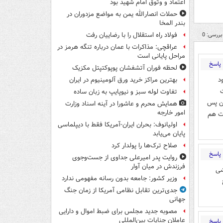
اعتماد و وثوق امام شهید بود
حملات انصارالله یمن به مواضع مزدوران در
بندر المخا
بررسی: 0
فولاد راه استقلال را با رضاییان رفت
عراقچی: مذاکرات با عمان درباره تنگه هرمز در
مراحل پایانی است
پاسخ
لحظه فوران آتشفشان پوپوکتپتل مکزیک
د
بهترین مراکز خرید ورق آلومینیوم در ایران
تفاوت لوله سبز و نیوپایپ به زبان ساده
نن پس
همایش محرم و عاشورا در آینه اسناد وزارت
امور خارجه
ات هم
اولیانوف: بحران ایران-آمریکا فقط با دیپلماسی
پایان می‌یابد
صلاح ترک‌ها را پولدار کرد
پاسخ
روایت پدر امیرعلی جداوی از جست‌وجوی
فرزندش در میان آوار
شی
وزیر کشور: جامعه بدون رسانه مفهومی ندارد
جدی‌ترین تقابل نظامی آمریکا از زمان جنگ
جهانی
مصوبه جدید مجلس برای ضبط اموال و دارایی
عاملان جنایات بین‌المللی
پاسخ