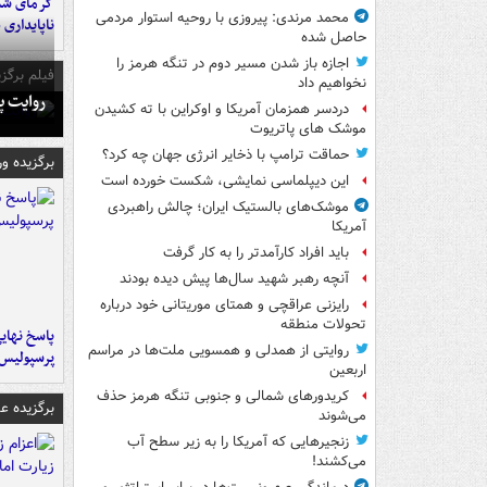
گرمای شدی
محمد مرندی: پیروزی با روحیه استوار مردمی
ناپایداری 
حاصل شده
اجازه باز شدن مسیر دوم در تنگه هرمز را
فیلم برگزی
نخواهیم داد
روایت پ
دردسر همزمان آمریکا و اوکراین با ته کشیدن
موشک های پاتریوت
حماقت ترامپ با ذخایر انرژی جهان چه کرد؟
برگزیده و
این دیپلماسی نمایشی، شکست خورده است
موشک‌های بالستیک ایران؛ چالش راهبردی
آمریکا
باید افراد کارآمدتر را به کار گرفت
آنچه رهبر شهید سال‌ها پیش دیده بودند
رایزنی عراقچی و همتای موریتانی خود درباره
تحولات منطقه
پاسخ نهایی
روایتی از همدلی و همسویی ملت‌ها در مراسم
پرسپولیس
اربعین
کریدورهای شمالی و جنوبی تنگه هرمز حذف
برگزیده 
می‌شوند
زنجیرهایی که آمریکا را به زیر سطح آب
می‌کشند!