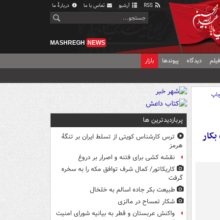
RSS
آرشیو
تماس با ما
دربارهٔ ما
MASHREGH
NEWS
یلم
دیدگاه
پیوندها
بازار
اپ
پربازدیدترین ها
بکار
ترس کارشناس کویتی از تسلط ایران بر تنگۀ
هرمز
نقشه کشی برای فتنه و اصرار بر دروغ
کاریکاتور/ کمال شرف توافق مکه را به سخره
گرفت
طبیعت بکر جاده اسالم به خلخال
شکار تمساح در مالزی
واکنش عربستان و قطر به بیانیه شورای امنیت