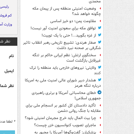
محمدی
رئیسی
وضعیت امنیتی منطقه پس از پیمان مکه
چگونه خواهد شد؟
کم فروش
مقاومت یمن؛ دو خیز اساسی
وزارت آم
توافق مکه برای سعودی امنیت آور نیست!
از غزه بگویید...! حتی با یک توییت!
نظر شم
صفار هرندی: تشییع تاریخی رهبر انقلاب تاثیر
شگرفی بر صحنه نبرد داشت
سخنگوی ارتش: نظم ایرانی حاکم بر تنگه
نام
غیرقابل بازگشت است
ولایتی: نیروهای خارجی باید منطقه را ترک
ایمیل
کنند
هشدار دبیر شورای عالی امنیت ملی به امریکا
نظر شما 
درباره تنگه هرمز
خطای محاسباتی آمریکا و برتری راهبردی
جمهوری اسلامی!
تأکید دادستان کل کشور بر انسجام ملی برای
مقابله با جنگ روانی دشمن
چرا بیت المال باید خرج مجرمان امنیتی شود؟
*
لطفا عدد م
ماجرای تصویب کنوانسیون خزر چیست؟
پزشکیان: گفت‌وگوها آمریکا را مجبور به