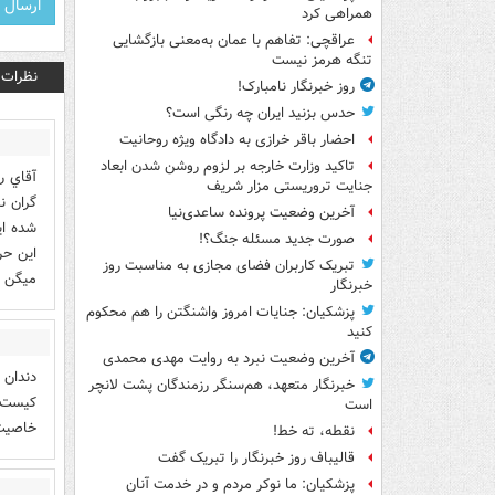
همراهی کرد
عراقچی: تفاهم با عمان به‌معنی بازگشایی
تنگه هرمز نیست
نظرات
روز خبرنگار نامبارک!
حدس بزنید ایران چه رنگی است؟
احضار باقر خرازی به دادگاه ویژه روحانیت
تاکید وزارت خارجه بر لزوم روشن شدن ابعاد
آقاي ر
جنایت تروریستی مزار شریف
گران ن
آخرین وضعیت پرونده ساعدی‌نیا
شده اي
صورت جدید مسئله جنگ؟!
اين حر
تبریک کاربران فضای مجازی به مناسبت روز
ميگن گ
خبرنگار
پزشکیان: جنایات امروز واشنگتن را هم محکوم
کنید
آخرین وضعیت نبرد به روایت مهدی محمدی
دندان 
خبرنگار متعهد، هم‌سنگر رزمندگان پشت لانچر
کیست چ
است
خاصیت 
نقطه، ته خط!
قالیباف روز خبرنگار را تبریک گفت
پزشکیان: ما نوکر مردم و در خدمت آنان