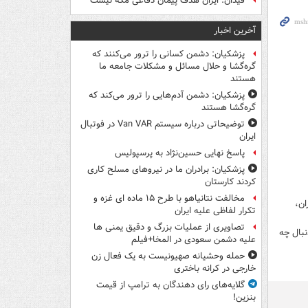
فیدان: ایران هدف پیمان دفاعی مکه نیست
آخرین اخبار
پزشکیان: دشمن کسانی را ترور می‌کنند که
گره‌گشا و حلال مسائل و مشکلات جامعه ما
هستند
پزشکیان: دشمن آدم‌هایی را ترور می‌کند که
گره‌گشا هستند
توضیحاتی درباره سیستم Van VAR در فوتبال
ایران
پاسخ نهایی حسین‌نژاد به پرسپولیس
پزشکیان: برادران ما در نیروهای مسلح کاری
کردند کارستان
مخالفت نتانیاهو با طرح ۱۵ ماده ای غزه و
 متروی تهران،
تکرار لفاظی علیه ایران
تصاویری از عملیات بزرگ و دقیق یمنی ها
نبال چه
علیه دشمن سعودی در المخا+فیلم
حمله وحشیانه صهیونیست به یک فعال زن
خارجی در کرانه باختری
گلایه‌های رای دهندگان به ترامپ از قیمت
بنزین!