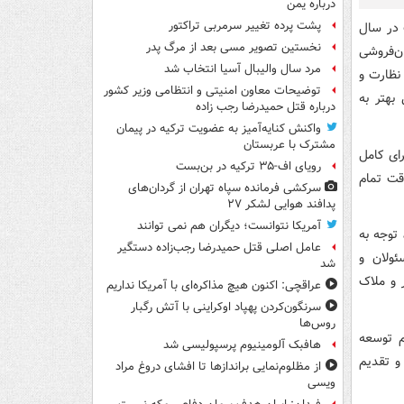
درباره یمن
پشت پرده تغییر سرمربی تراکتور
 در سال
نخستین تصویر مسی بعد از مرگ پدر
ن‌فروشی
مرد سال والیبال آسیا انتخاب شد
 نظارت و
توضیحات معاون امنیتی و انتظامی وزیر کشور
بهتر به
درباره قتل حمیدرضا رجب زاده
واکنش کنایه‌آمیز به عضویت ترکیه در پیمان
مشترک با عربستان
ای کامل
رویای اف-۳۵ ترکیه در بن‌بست
دقت تمام
سرکشی فرمانده سپاه تهران از گردان‌های
پدافند هوایی لشکر ۲۷
آمریکا نتوانست؛ دیگران هم نمی توانند
توجه به
عامل اصلی قتل حمیدرضا رجب‌زاده دستگیر
ئولان و
شد
 و ملاک
عراقچی: اکنون هیچ مذاکره‌ای با آمریکا نداریم
سرنگون‌کردن پهپاد اوکراینی با آتش رگبار
روس‌ها
م توسعه
هافبک آلومینیوم پرسپولیسی شد
و تقدیم
از مظلوم‌نمایی براندازها تا افشای دروغ مراد
ویسی