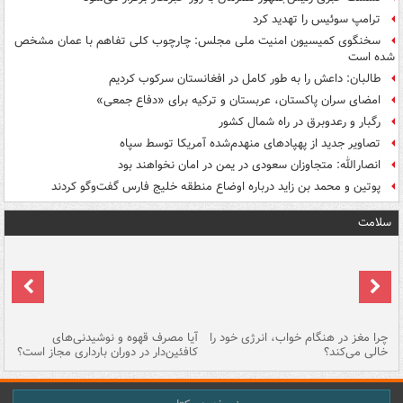
ترامپ سوئیس را تهدید کرد
سخنگوی کمیسیون امنیت ملی مجلس: چارچوب کلی تفاهم با عمان مشخص
شده است
طالبان: داعش را به طور کامل در افغانستان سرکوب کردیم
امضای سران پاکستان، عربستان و ترکیه برای «دفاع جمعی»
رگبار و رعدوبرق در راه شمال کشور
تصاویر جدید از پهپادهای منهدم‌شده آمریکا توسط سپاه
انصارالله: متجاوزان سعودی در یمن در امان نخواهند بود
پوتین و محمد بن زاید درباره اوضاع منطقه خلیج فارس گفت‌وگو کردند
سلامت
ت
چرا مغز در هنگام خواب، انرژی خود را
آیا مصرف قهوه و نوشیدنی‌های
چر
خالی می‌کند؟
کافئین‌دار در دوران بارداری مجاز است؟
می