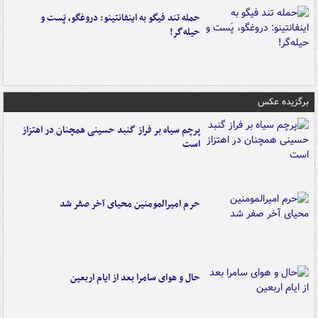
حمله تند فیگو به اینفانتینو: دروغگو، پَست‌ و
حیله‌گر!
برگزیده عکس
پرچم سیاه بر فراز گنبد حسینی همچنان در اهتزاز
است
حرم امیرالمومنین محیای آخر صفر شد
حال و هوای سامرا بعد از ایام اربعین