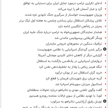
ادعای تکراری ترامپ درمورد تمایل ایران برای دستیابی به توافق
گرد و غبار آسمان قم را تیره می‌کند
وزیران صهیونیست خواستار از سرگیری جنگ نابودی غزه شدند
تلاش پزشکان استقلال برای رساندن چشمی به هفته اول لیگ برتر
بحران در راه‌آهن انگلیس ادامه دارد
هشدار نمایندگان جمهوری‌خواه به ترامپ درباره جنگ علیه ایران
وینگر آفریقایی پرسپولیس ماندنی شد
ترافیک سنگین در محورهای خروجی مازندران
درگیر شدن گردشگر اسپانیایی با نظامی صهیونیست
گزارشی دیگر از کاهش ذخایر کلیدی موشکی آمریکا
دروازه‌بان اسپانیایی در یک‌قدمی بازگشت به استقلال
تنگه هرمز ریاض را وادار به تخفیف‌دهی نفتی کرد
خرید گران استقلال سر از یونان درآورد
گربه جریان برق شهرستان فریمان را قطع کرد
استانبول میزبان سوپرجام اسپانیا شد
گفت وگوی تلفنی مودی و نتانیاهو درباره تحولات منطقه‌ای
کوبا: با تهدید نظامی از سوی ایالات متحده روبه‌رو هستیم
توسل رفیق آرژانتینی نتانیاهو به سرکوب
نشست خبری رئیس‌جمهور همزمان با روز خبرنگار برگزار می‌شود