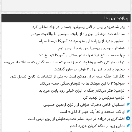
پربازدیدترین ها
پدر شاهرودی پس از قتل پسرش، جسد را در چاه مخفی کرد
سامانه ضد موشکی لیزری؛ از بلوف سیاسی تا واقعیت میدانی
تصاویر جدید از پهپادهای منهدم‌شده آمریکا توسط سپاه
هشدار سرمربی پرسپولیس به جاسوس تیم
چرا محمد صلاح ترکیه را به عربستان و آمریکا ترجیح داد
توقف طولانی کامیون‌ها پشت مرز؛ صورت‌حساب سنگینی که به اقتصاد می‌رسد
برخورد پراید با تیر برق ۲ فوتی بر جای گذاشت
تلگراف: جنگ علیه ایران ممکن است به یکی از اشتباهات تاریخ تبدیل شود
سوخو۳۵ با این موشک‌ها به ناوهای‌جنگی حمله می‌کند
ترامپ: فکر می‌کنم جنگ با ایران خیلی زود پایان می‌یابد
ترامپ سوئیس را تهدید کرد
استقبال خاص دخترک عراقی از زائران اربعین حسینی
ایالات متحده واقعاً یک «ببر کاغذی» است!
افشاگری برادرزاده ترامپ: تمام تصمیم‌هایش از روی ترس است
نمایی زیبا از تنگه کریان جزیره قشم