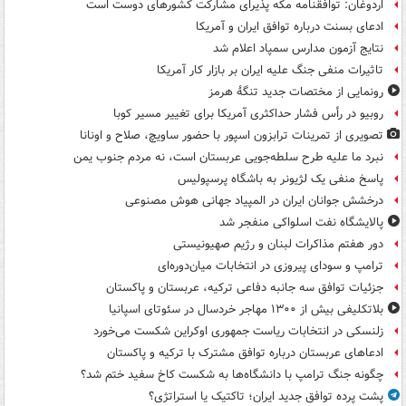
اردوغان: توافقنامه مکه پذیرای مشارکت کشورهای دوست است
ادعای بسنت درباره توافق ایران و آمریکا
نتایج آزمون مدارس سمپاد اعلام شد
تاثیرات منفی جنگ علیه ایران بر بازار کار آمریکا
رونمایی از مختصات جدید تنگۀ هرمز
روبیو در رأس فشار حداکثری آمریکا برای تغییر مسیر کوبا
تصویری از تمرینات ترابزون اسپور با حضور ساویچ، صلاح و اونانا
نبرد ما علیه طرح سلطه‌جویی عربستان است، نه مردم جنوب یمن
پاسخ منفی یک لژیونر به باشگاه پرسپولیس
درخشش جوانان ایران در المپیاد جهانی هوش مصنوعی
پالایشگاه نفت اسلواکی منفجر شد
دور هفتم مذاکرات لبنان و رژیم صهیونیستی
ترامپ و سودای پیروزی در انتخابات میان‌دوره‌ای
جزئیات توافق سه جانبه دفاعی ترکیه، عربستان و پاکستان
بلاتکلیفی بیش از ۱۳۰۰ مهاجر خردسال در سئوتای اسپانیا
زلنسکی در انتخابات ریاست جمهوری اوکراین شکست می‌خورد
ادعاهای عربستان درباره توافق مشترک با ترکیه و پاکستان
چگونه جنگ ترامپ با دانشگاه‌ها به شکست کاخ سفید ختم شد؟
پشت پرده توافق جدید ایران؛ تاکتیک یا استراتژی؟