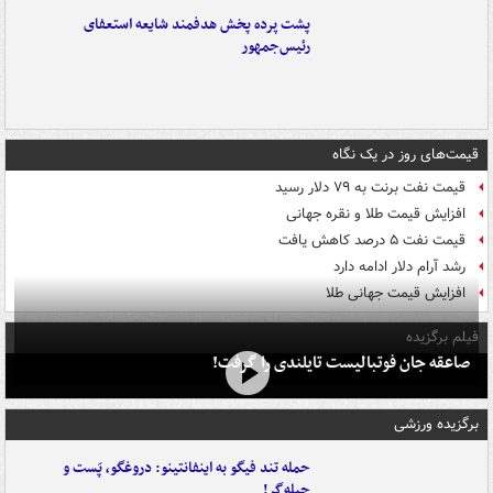
پشت پرده پخش هدفمند شایعه استعفای
رئیس‌جمهور
قیمت‌های روز در یک نگاه
قیمت نفت برنت به ۷۹ دلار رسید
افزایش قیمت طلا و نقره جهانی
قیمت نفت ۵ درصد کاهش یافت
رشد آرام دلار ادامه دارد
افزایش قیمت جهانی طلا
فیلم برگزیده
صاعقه جان فوتبالیست تایلندی را گرفت!
برگزیده ورزشی
حمله تند فیگو به اینفانتینو: دروغگو، پَست‌ و
حیله‌گر!