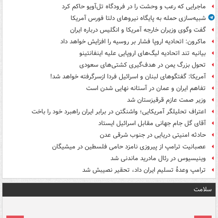
ماجرایی که رعب و وحشت را در فرودگاه تل‌آویو حاکم کرد
شبیه‌سازی حمله به پایگاه نیروهای دلتا فورس آمریکا
گفت وگوی وزیران خارجه آمریکا و انگلیس درباره ایران
ماکرون: اتحادیه اروپا فشار بر روسیه را افزایش خواهد داد
بیانیه تند اتحادیه لیگ‌های اروپایی علیه اینفانتینو
تحول بزرگ یمن در هدف‌گیری کشتی‌های سعودی
آمریکا: گفتگوهای لبنان و اسرائیل فردا ازسرگرفته خواهد شد!
تفاهم ایران و عمان در آستانه نهایی شدن است
وزیر صمت عازم قرقیزستان شد
اعتراف تحلیلگر آمریکایی؛ واشنگتن در برابر ایران راهبرد خود را باخت
آقای گل جام جهانی مقابل اسرائیل ایستاد
حادثه امنیتی دریایی در جنوب شرقی عدن
عصبانیت ترامپ از پیروزی نامزد حامی فلسطین در میشیگان
وینیسیوس در رئال مادرید ماندنی شد
ترامپ وعدۀ تسلیم ایران داد، تحقیر نصیبش شد
سلامت