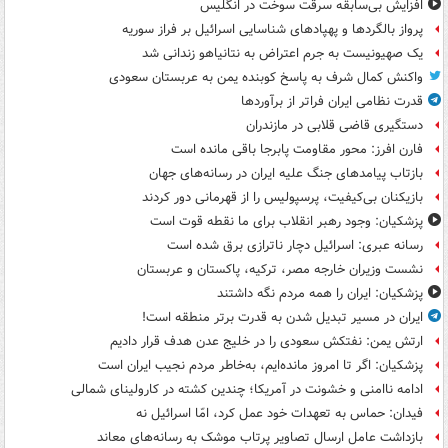
افزایش بی‌سابقه سرقت سوخت در انگلیس
پرواز بالگردها و پهپادهای شناسایی اسرائیل بر فراز سوریه
یک صهیونیست به جرم اعتراض به نتانیاهو زندانی شد
واکنش کمال شرف به پاسخ کوبنده یمن به عربستان سعودی
قدرت نظامی ایران فراتر از برآوردها
دستگیری قاضی قلابی در مازندران
فارن افرز: محور مقاومت پابرجا باقی مانده است
بازتاب پیامدهای جنگ علیه ایران در رسانه‌های جهان
بازیکنان بی‌کیفیت، پرسپولیس را از قهرمانی دور کردند
پزشکیان: وجود رهبر انقلاب برای ما نقطه قوت است
رسانه عبری: اسرائیل دچار ناترازی برق شده است
نشست وزیران خارجه مصر، ترکیه، پاکستان و عربستان
پزشکیان: ایران را همه مردم نگه داشتند
ایران در مسیر تبدیل شدن به قدرت برتر منطقه است!
ارتش یمن: نفتکش سعودی را در خلیج عدن هدف قرار دادیم
پزشکیان: اگر تا امروز مانده‌ایم، به‌خاطر مردم نجیب ایران است
ادامه ناامنی و خشونت در آمریکا؛ چندین کشته در کارولینای شمالی
فیدان: حماس به تعهدات خود عمل کرد، امّا اسرائیل نه
بازداشت عامل ارسال تصاویر پرتاب موشک به رسانه‌های معاند