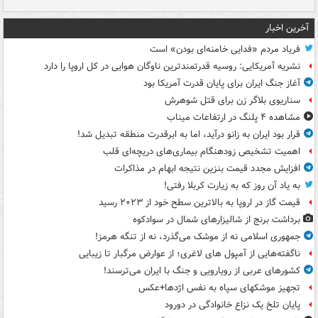
آخرین اخبار
فریاد مردم «فدایی خامنه‌ای بودن» است
نشریه آمریکایی: روسیه قدرتمندترین ناوگان هوایی در کل اروپا را دارد
آغاز جنگ ایران برای پایان قدرت آمریکا بود
سناریوی بلاگر زن برای قتل شوهرش
مشاهده ۴ پلنگ در ارتفاعات میناب
قرار بود ایران به زانو درآید، اما به ابرقدرت منطقه تبدیل شد!
اهمیت تشخیص زودهنگام بیماری‌های دریچه‌ای قلب
افزایش مجدد قیمت بنزین نتیجه ابهام در مذاکرات
به یاد آن روز که به زیارت کربلا رفتی!
قیمت گاز در اروپا به بالاترین سطح خود از ۲۰۲۳ رسید
برداشت برنج از شالیزارهای شمال در سوادکوه
جمهوری اسلامی نه از موشک می‌گذرد، نه از تنگه هرمز!
ناگفته‌هایی از آمپول های لاغری؛ از عوارض مرگبار تا زیبایی
کشورهای عربی از رویارویی و جنگ با ایران می‌ترسند!
تجهیز موشکهای سپاه به نفس اژدها+عکس
پایان تلخ یک نزاع خانوادگی در دورود