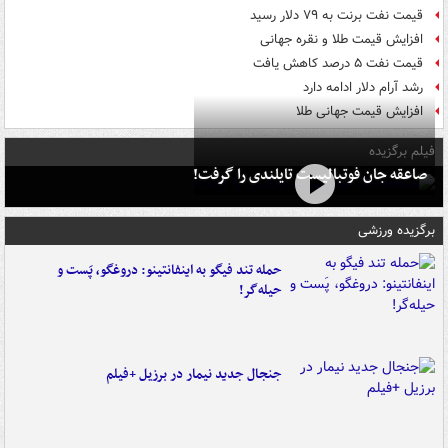
قیمت نفت برنت به ۷۹ دلار رسید
افزایش قیمت طلا و نقره جهانی
قیمت نفت ۵ درصد کاهش یافت
رشد آرام دلار ادامه دارد
افزایش قیمت جهانی طلا
فیلم برگزیده
صاعقه جان فوتبالیست تایلندی را گرفت!
برگزیده ورزشی
حمله تند فیگو به اینفانتینو: دروغگو، پَست‌ و
حیله‌گر!
جنجال جدید نیمار در برزیل +فیلم