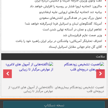
گفت وگوی وزیران خارجه آمریکا و انگلیس درباره ایران
ماکرون: اتحادیه اروپا فشار بر روسیه را افزایش خواهد داد
بیانیه تند اتحادیه لیگ‌های اروپایی علیه اینفانتینو
تحول بزرگ یمن در هدف‌گیری کشتی‌های سعودی
آمریکا: گفتگوهای لبنان و اسرائیل فردا ازسرگرفته خواهد شد!
تفاهم ایران و عمان در آستانه نهایی شدن است
وزیر صمت عازم قرقیزستان شد
اعتراف تحلیلگر آمریکایی؛ واشنگتن در برابر ایران راهبرد خود را باخت
آقای گل جام جهانی مقابل اسرائیل ایستاد
سلامت
اهمیت تشخیص زودهنگام بیماری‌های
ناگفته‌هایی از آمپول های لاغری؛ از
دریچه‌ای قلب
عوارض مرگبار تا زیبایی
تا
نسخه دسکتاپ