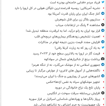
فریاد مردم «فدایی خامنه‌ای بودن» است
نشریه آمریکایی: روسیه قدرتمندترین ناوگان هوایی در کل اروپا را دارد
آغاز جنگ ایران برای پایان قدرت آمریکا بود
سناریوی بلاگر زن برای قتل شوهرش
مشاهده ۴ پلنگ در ارتفاعات میناب
قرار بود ایران به زانو درآید، اما به ابرقدرت منطقه تبدیل شد!
اهمیت تشخیص زودهنگام بیماری‌های دریچه‌ای قلب
افزایش مجدد قیمت بنزین نتیجه ابهام در مذاکرات
به یاد آن روز که به زیارت کربلا رفتی!
قیمت گاز در اروپا به بالاترین سطح خود از ۲۰۲۳ رسید
برداشت برنج از شالیزارهای شمال در سوادکوه
جمهوری اسلامی نه از موشک می‌گذرد، نه از تنگه هرمز!
ناگفته‌هایی از آمپول های لاغری؛ از عوارض مرگبار تا زیبایی
کشورهای عربی از رویارویی و جنگ با ایران می‌ترسند!
تجهیز موشکهای سپاه به نفس اژدها+عکس
پایان تلخ یک نزاع خانوادگی در دورود
افزایش بی‌سابقه سرقت سوخت در انگلیس
پرواز بالگردها و پهپادهای شناسایی اسرائیل بر فراز سوریه
یک صهیونیست به جرم اعتراض به نتانیاهو زندانی شد