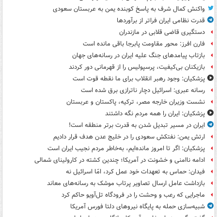
واکنش کمال شرف به پاسخ کوبنده یمن به عربستان سعودی
قدرت نظامی ایران فراتر از برآوردها
دستگیری قاضی قلابی در مازندران
فارن افرز: محور مقاومت پابرجا باقی مانده است
بازتاب پیامدهای جنگ علیه ایران در رسانه‌های جهان
بازیکنان بی‌کیفیت، پرسپولیس را از قهرمانی دور کردند
پزشکیان: وجود رهبر انقلاب برای ما نقطه قوت است
رسانه عبری: اسرائیل دچار ناترازی برق شده است
نشست وزیران خارجه مصر، ترکیه، پاکستان و عربستان
پزشکیان: ایران را همه مردم نگه داشتند
ایران در مسیر تبدیل شدن به قدرت برتر منطقه است!
ارتش یمن: نفتکش سعودی را در خلیج عدن هدف قرار دادیم
پزشکیان: اگر تا امروز مانده‌ایم، به‌خاطر مردم نجیب ایران است
ادامه ناامنی و خشونت در آمریکا؛ چندین کشته در کارولینای شمالی
فیدان: حماس به تعهدات خود عمل کرد، امّا اسرائیل نه
بازداشت عامل ارسال تصاویر پرتاب موشک به رسانه‌های معاند
ماجرایی که رعب و وحشت را در فرودگاه تل‌آویو حاکم کرد
شبیه‌سازی حمله به پایگاه نیروهای دلتا فورس آمریکا