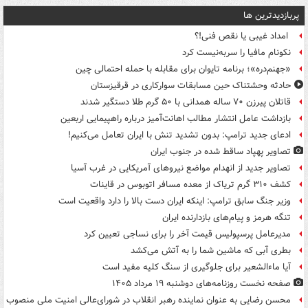
پربازدیدترین ها
امداد غیبی یا نقص فنی!؟
نکونام مافیا را سربه‌نیست کرد
«جهنم‌دره»؛ برنامه تایوان برای مقابله با حمله احتمالی چین
حادثه وحشتناک حین مسابقات سوارکاری در قرقیزستان
قاتلان پیرزن ۷۰ ساله همدانی با ۵۰ گرم طلا دستگیر شدند
بازداشت عامل انتشار مطالب اهانت‌آمیز درباره راهپیمایی اربعین
ادعای جدید ترامپ: بدون تشدید تنش با ایران تعامل می‌کنیم!
تصاویر پهپاد ساقط شده در جنوب ایران
تصاویر جدید از انهدام مواضع نیروهای آمریکایی در غرب آسیا
کشف ۳۱۰ گرم تریاک از معده مسافر اتوبوس در قاینات
وزیر جنگ سابق ترامپ: اینکه ایران دست بالا را دارد واقعیت است
تنگه هرمز و پیام‌های بازدارنده ایران
مدیرعامل پرسپولیس قیمت آخر را برای نساجی تعیین کرد
بطری آبی که ماشین شما را به آتش می‌کشد
آیا ماءالشعیر برای جلوگیری از سنگ کلیه مفید است
صفحه نخست روزنامه‌های دوشنبه ۱۹ مرداد ۱۴۰۵
محسن رضایی به عنوان نماینده رهبر انقلاب در شورای‌عالی امنیت ملی منصوب