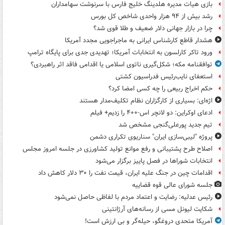
بازی هیات مدیره هلدینگ خلیج فارس با سرنوشت سهامداران
رشد بیش از ۹۴ هزار واحدی شاخص کل بورس
چرا در بازار جهانی دلار ضعیف و طلا قوی شد؟
هشدار قاطع کارشناس ایرانی به ماجراجویی مجدد آمریکا
ورود تاکر کارلسون به انتخابات آمریکا؛ تهدیدی جدی برای پایگاه ترامپ
توافقنامه مکه؛ شکل‌گیری ناتوی اسلامی یا اقدامی فاقد اثر راهبردی؟
استعفای نایب‌رئیس فدراسیون کشتی
حکم اخراج ربیعی را چه کسی امضا کرد؟
اژه‌ای: بسیاری از کارگزاران نظام تکلیف‌مدار هستند
ادعای اوکراین: دو لانچر اس-۴۰۰ را زدیم+ فیلم
تیم جدید پورعلی‌گنجی مشخص شد
پروژه "لیبی‌سازی ایران" سناریوی تکراری دشمن
اصلاح طرح پشتیبانی و رفع موانع تولید کشاورزی در جلسه امروز مجلس
انتخابات شوراها در فصل پاییز برگزار می‌شود
اقدامات چین در جنگ علیه ایران، قیمت نفت را ۳۰ دلار کاهش داد
جلسه شورای عالی قوه قضاییه
رئیس عدلیه: رضایت و اعتماد مردم با لفاظی حاصل نمی‌شود
شکایت لیونل مسی از رسانه‌های آرژانتینی
آمریکا متحدی دروغگو، حیله‌گر و بی ارزش است!