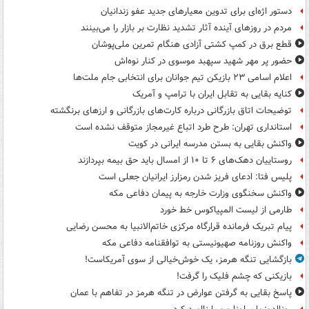
دستور اژه‌ای برای تدوین معیارهای جدید عفو زندانیان
مردم در روزهای آینده آثار تشدید نظارت بر بازار را می‌بینند
قطع برق در کمپ کشتی آزادی هنگام تمرین ملی‌پوشان
حضور پر مهر شهید سپهبد موسوی در کنار نوه‌اش
اعلام اسامی ۲۳ بازیکن تیم جوانان برای انتخابی جام ملت‌ها
کنایه بقایی به تقابل ایران با ترامپ و آمریک
توضیحات اتاق بازرگانی درباره کارت‌های بازرگانی و ارزهای برنگشته
استانداری تهران: طرح طرد اتباع غیرمجاز متوقف نشده است
واکنش بقایی به بستن مدرسه ایرانی در کویت
روستاییان دهک‌های ۶ تا ۱۰ از امسال باید حق بیمه بپردازند
پلیس فتا: ادعای فریز شدن رمزارز ایرانیان جعلی است
واکنش سخنگوی وزارت خارجه به پیمان دفاعی مکه
طارمی از لیست المپیاکوس خط خورد
پیام تبریک فرمانده قرارگاه مرکزی خاتم‌الانبیا به محسن رضایی
واکنش روزنامه صهیونیستی به توافقنامه دفاعی مکه
بازگشایی تنگه هرمز، یک خوش‌خیالی از سوی آمریکاست!
بازیکنی که چشم فلیک را گرفت!
پاسخ بقایی به گرفتن عوارض در تنگه هرمز در تفاهم با عمان