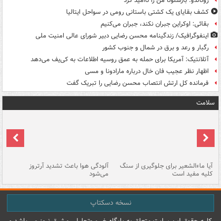
رونالدو: بارسلونا من را ناامید کرد
کشف بقایای یک کشتی باستانی رومی در سواحل ایتالیا
بقائی: اوکراین جبران نکند، جبران می‌کنیم
اینفوگرافیک/ زندگینامه محسن رضایی دبیر شورای عالی امنیت‌ ملی
رگبار و رعد و برق در شمال و جنوب کشور
آتلانتیک: آمریکا برای حمله به عمق روسیه اطلاعات به کی‌یف می‌دهد
اظهار نظر عجیب فان خال درباره مارادونا و مسی
فرمانده کل ارتش انتصاب محسن رضایی را تبریک گفت
سلامت
آیا ماءالشعیر برای جلوگیری از سنگ
آلودگی هوا باعث تشدید آرتروز
حذ
کلیه مفید است
می‌شود
کل
نسخه دسکتاپ
کليه حقوق اين سايت متعلق به پایگاه خبري-تحليلي مشرق نيوز می باشد و