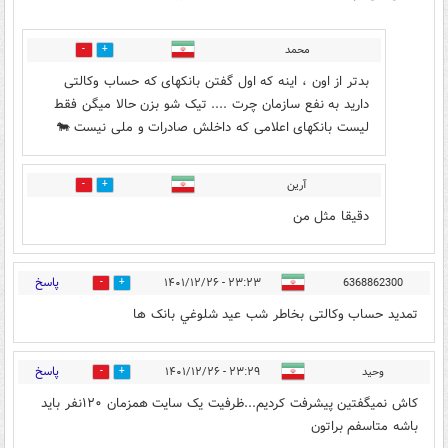
محمد
0
0
بدتر از اون ، اینه که اول گفتن بانکهای که حساب وکالتی
دارید به نفع سازمان چرت .... تیک شو بزن حالا میگن فقط
لیست بانکهای اعلامی که داخلش صادرات و ملی نیست 🐄
آرین
0
0
دقیقا مثل من
پاسخ
۲۳:۲۳ - ۱۴۰۱/۱۲/۲۶
6368862300
0
5
تمدید حساب وکالتی بخاطر شب عید شلوغي بانک ها
پاسخ
وحید
۲۳:۲۹ - ۱۴۰۱/۱۲/۲۶
1
2
کاش نمیگفتین پیشرفت کردیم...ظرفیت یک سایت همزمان ۱۲۰نفر باید
باشه متاسفم براتون