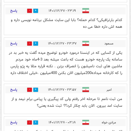
پاسخ
۲۳:۱۹ - ۱۴۰۱/۱۲/۲۷
0
0
کدام بارترافیکی؟ کدام حمله؟ بابا این سایت مشکل برنامه نویسی داره و
همه اش داره خطا می ده
پاسخ
مسعود
۲۳:۳۷ - ۱۴۰۱/۱۲/۲۷
0
1
یکی از کسایی که در اینستا درمورد خودرو توضیح میده گفت یه خبر بد در
سامانه یک پارچه خودرو هست که باعث میشه بعد 3-4ماه خود مردم
ماشین های ثبت نامیشون را انصراف بزنن . نکنه قراره مثلا یه پژو پارس
را که کارخانه میداده200میلیون الان بکنن 400میلیون .خیلی اختلاف داره
پاسخ
امیر
۲۳:۵۷ - ۱۴۰۱/۱۲/۲۷
0
0
من ثبت نامم تا مرحله اخر رفتم ولی کد پیگیری یا پیامی برام نیمد و از
سایت امد بیرون. الان بابد چکار کرد؟؟ ثبت شده یعنی؟
پاسخ
مرادی خواه
۰۳:۱۸ - ۱۴۰۱/۱۲/۲۸
0
0