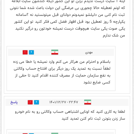
اینه 1 سایت درست ندیدم بزنن تو این کشور دیگه گندشون سایت ابلاغه
که اونم تعطیله حالا چجوری بی عرضگی این دولت باعث شده شما نتونی
ثبت نام کنی من دلیلشو نمیدونم دولتای قبل میتونستید نه ؟سامانه
یکپارچه 5 روز تعطیل بود قبل اظهار فضل کمی فکر کنید تو این کشور
یکی صوت یکی سایت هیچوقت درست نمیشه خودتون رو درگیر نکنید
من شک ندارم
مهدی
0
0
باسلام و احترام من هرکار می کنم وارد نمیشه یا خطا می زده
لطفاً نسبت به تمدید یک روز دیگر برای افتتاح حساب وکالتی
به نفع سازمان حمایت از مصرف کننده اقدام کنید تا حقی از
کسی ضایع نشود
پاسخ
۲۲:۴۷ - ۱۴۰۱/۱۲/۲۷
0
2
لطفا یه کاری کنید که اونایی اشتباهی حساب وکالتی رو به نام خودرو
ساز زدن بتونن ثبت نام کنن تمدید کنید