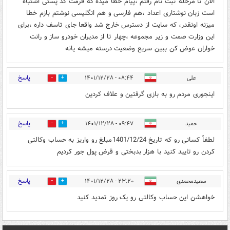
الان تا مرحله ثبت نام رفتم ،پیام خطا میده که فرمت کد پستی اشتباه
است زبان نوشتاری اعداد ،هم فارسی و هم انگلیسی نوشتم بازم خطا
میزنه اونقدر، که سایت از دسترس خارج شد واقعا جای تاسف داره ،برای
این وزارت صمت و زیر مجموعه ،چهار تا از مدیران خودرو ساز و رانت
خواران عوض کن ببین سریع وضعیت درسته میشه یانه
پاسخ
علی
۰۸:۴۴ - ۱۴۰۱/۱۲/۲۸
0
0
اینجوری مردم رو به بازی گرفتین و علاف کردین
پاسخ
حمید
۰۹:۴۷ - ۱۴۰۱/۱۲/۲۸
0
0
لطفاً کسانی رو که تاریخ 1401/12/24مبلغ رو واریز به حساب وکالتی
کردن رو تایید کنید با هزار بدبختی و قرض پول جور کردیم
پاسخ
سعیدمحمدی
۲۳:۲۰ - ۱۴۰۱/۱۲/۲۸
0
0
خواهشن این حساب وکالتی رو یک روز تمدید کنید