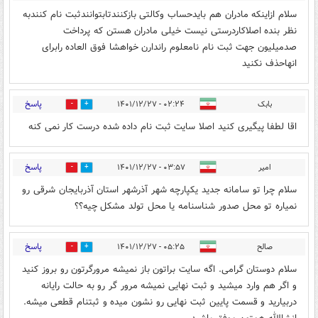
سلام ازاینکه مادران هم بایدحساب وکالتی بازکنندتابتوانندثبت نام کنندبه
نظر بنده اصلاکاردرستی نیست خیلی مادران هستن که پرداخت
صدمیلیون جهت ثبت نام نامعلوم راندارن خواهشا فوق العاده رابرای
انهاحذف نکنید
پاسخ
بابک
۰۲:۲۴ - ۱۴۰۱/۱۲/۲۷
0
0
اقا لطفا پیگیری کنید اصلا سایت ثبت نام داده شده درست کار نمی کنه
پاسخ
امیر
۰۳:۵۷ - ۱۴۰۱/۱۲/۲۷
0
0
سلام چرا تو سامانه جدید یکپارچه شهر آذرشهر استان آذربایجان شرقی رو
نمیاره تو محل صدور شناسنامه یا محل تولد مشکل چیه؟؟
پاسخ
صالح
۰۵:۲۵ - ۱۴۰۱/۱۲/۲۷
0
0
سلام دوستان گرامی. اگه سایت براتون باز نمیشه مرورگرتون رو بروز کنید
و اگر هم وارد میشید و ثبت نهایی نمیشه مرور گر رو به حالت رایانه
دربیارید و قسمت پایین ثبت نهایی رو نشون میده و ثبتنام قطعی میشه.