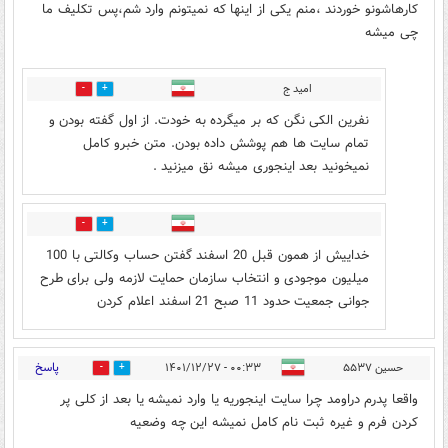
کارهاشونو خوردند ،منم یکی از اینها که نمیتونم وارد شم،پس تکلیف ما
چی میشه
امید ج
0
0
نفرین الکی نگن که بر میگرده به خودت. از اول گفته بودن و
تمام سایت ها هم پوشش داده بودن. متن خبرو کامل
نمیخونید بعد اینجوری میشه نق میزنید .
0
0
خداییش از همون قبل 20 اسفند گفتن حساب وکالتی با 100
میلیون موجودی و انتخاب سازمان حمایت لازمه ولی برای طرح
جوانی جمعیت حدود 11 صبح 21 اسفند اعلام کردن
پاسخ
حسین ۵۵۳۷
۰۰:۳۳ - ۱۴۰۱/۱۲/۲۷
0
0
واقعا پدرم دراومد چرا سایت اینجوریه یا وارد نمیشه یا بعد از کلی پر
کردن فرم و غیره ثبت نام کامل نمیشه این چه وضعیه