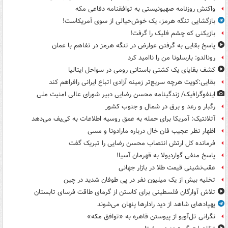
واکنش روزنامه صهیونیستی به توافقنامه دفاعی مکه
بازگشایی تنگه هرمز، یک خوش‌خیالی از سوی آمریکاست!
بازیکنی که چشم فلیک را گرفت!
پاسخ بقایی به گرفتن عوارض در تنگه هرمز در تفاهم با عمان
رونالدو: بارسلونا من را ناامید کرد
کشف بقایای یک کشتی باستانی رومی در سواحل ایتالیا
بقایی:کویت هرچه سریع‌تر زمینه آزادی اتباع ایرانی رافراهم کند
اینفوگرافیک/ زندگینامه محسن رضایی دبیر شورای عالی امنیت‌ ملی
رگبار و رعد و برق در شمال و جنوب کشور
آتلانتیک: آمریکا برای حمله به عمق روسیه اطلاعات به کی‌یف می‌دهد
اظهار نظر عجیب فان خال درباره مارادونا و مسی
فرمانده کل ارتش انتصاب محسن رضایی را تبریک گفت
پاسخ منفی گواردیولا به قهرمان آسیا!
عقب‌نشینی قیمت طلا در بازار جهانی
تخلیه بیش از یک میلیون نفر در پی طوفان شدید در چین
تلاش آوارگان فلسطینی برای کاستن از گرمای طاقت فرسای تابستان
پهپادهای شاهد از دید رادارها پنهان می‌شوند
نگرانی تل‌آویو از پیوستن قاهره به «توافق مکه»