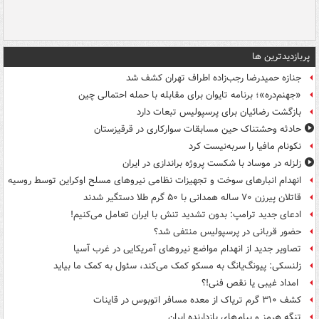
پربازدیدترین ها
جنازه حمیدرضا رجب‌زاده اطراف تهران کشف شد
«جهنم‌دره»؛ برنامه تایوان برای مقابله با حمله احتمالی چین
بازگشت رضائیان برای پرسپولیس تبعات دارد
حادثه وحشتناک حین مسابقات سوارکاری در قرقیزستان
نکونام مافیا را سربه‌نیست کرد
زلزله در موساد با شکست پروژه براندازی در ایران
انهدام انبارهای سوخت و تجهیزات نظامی نیروهای مسلح اوکراین توسط روسیه
قاتلان پیرزن ۷۰ ساله همدانی با ۵۰ گرم طلا دستگیر شدند
ادعای جدید ترامپ: بدون تشدید تنش با ایران تعامل می‌کنیم!
حضور قربانی در پرسپولیس منتفی شد؟
تصاویر جدید از انهدام مواضع نیروهای آمریکایی در غرب آسیا
زلنسکی: پیونگ‌یانگ به مسکو کمک می‌کند، سئول به کمک ما بیاید
امداد غیبی یا نقص فنی!؟
کشف ۳۱۰ گرم تریاک از معده مسافر اتوبوس در قاینات
تنگه هرمز و پیام‌های بازدارنده ایران