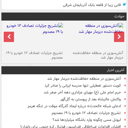
قابی زیبا از قلعه بابک آذربایجان شرقی
حوادث
تصادف مرگبار در محور اهواز–شوش ۲
آتش‌سوزی در منطقه حفاظت‌شده
تشریح جزئیات تصادف ۱۲ خودرو با ۱۹
پا
دیزمار مهار شد
مصدوم
آخرین اخبار
آتش‌سوزی در منطقه حفاظت‌شده دیزمار مهار شد
کویت دستور تعطیلی تنها مدرسه ایرانی را صادر کرد
حرم امام علی (ع) مهیای عزاداری دهه آخر صفر شد
واکنش عالیشاه بعد از پیوستن به گل‌گهر
ادعای شبکه «الحدث» درباره ایجاد گذرگاه موقت در تنگه هرمز
تشریح جزئیات تصادف ۱۲ خودرو با ۱۹ مصدوم
لیونل مسی چگونه وارد باشگاه میلیاردها شد؟
افشای اقدامات غیراخلاقی فدراسیون فوتبال کره جنوبی برای داوران!