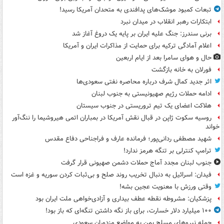
تبعات کمبود موشک‌های پدافندی به متحدان آمریکا رسید!
ابتکارات رهبر انقلاب در میدان نبرد
برنی سندرز: جنگ علیه ایران بر پایه یک دروغ آغاز شد
اعلام آمادگی ترکیه برای حمایت از مذاکرات ایران و آمریکا
حال و هوای سامرا بعد از ایام اربعین
فورلان به خانه بازگشت
اثر جدید کمال شرف درباره محاصره نفتی سعودی‌ها
ادامه حملات رژیم صهیونیستی به جنوب لبنان
هلاکت اعضای یک تیم تروریستی در جنوب سیستان
روسیه سکوت ژاپن در قبال نقش آمریکا در بمباران اتمی هیروشیما را ننگ‌آور
خواند
شهید مصطفی ردانی‌پور؛ فرمانده عارف و فراجناحی دفاع مقدس
ترامپ کنترلی بر تنگه هرمز ندارد!
جنوب لبنان مجدد آماج حملات دشمن صهیونی قرار گرفت
فیدان: اسرائیل به دنبال تخریب روند صلح و بی‌ثبات کردن سوریه و غزه است
وقتی ورزش با معنویت عجین بشه!
پزشکیان: مشروطه نقطه عطف بیداری و آزادی‌خواهی ملت ایران بود
۱۰۰ میلیارد دلار خسارت، برای باز نگه داشتن تنگه‌ای که باز بود!
حمله نیروهای مسلح یمن به مواضع مزدوران سعودی