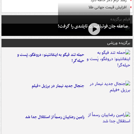
رشد آرام دلار ادامه دارد
افزایش قیمت جهانی طلا
فیلم برگزیده
صاعقه جان فوتبالیست تایلندی را گرفت!
برگزیده ورزشی
حمله تند فیگو به اینفانتینو: دروغگو، پَست‌ و
حیله‌گر!
جنجال جدید نیمار در برزیل +فیلم
رامین رضاییان رسماً از استقلال جدا شد