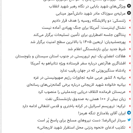
ویژگی‌های شهید بابایی در نگاه رهبر شهید انقلاب
مرثیه‌ی سوزناک مادر شهید دانش‌آموز مینابی
زلنسکی: دو پالایشگاه روسیه را هدف قرار دادیم
نشنال اینترست: آمریکا برای جنگ پهپادی آماده نیست
پنتاگون جلسه اضطراری برای تأمین تسلیحات برگزار می‌کند
پورجمشیدیان: اربعین ۱۴۰۵ با بالاترین سطح امنیت برگزار شد
شرط جدید برای بازنشستگی اعلام شد
هلاکت اعضای یک تیم تروریستی در جنوب استان سیستان و بلوچستان
افشاگری هاآرتص درباره سفر فرستاده ویژه نتانیاهو به آمریکا
پادشاه سنگین‌وزنی که در جهان رقیب ندارد
بیانیه ۸ کشور عربی علیه تجاوزات رژیم صهیونیستی در غزه
بیانیه خانواده شهید لاریجانی درباره برخی گمانه‌زنی‌های رسانه‌ای
عربستان فرمانده ائتلاف دریایی چندملیتی را منصوب کرد
زیان بیش از ۱۰۰ همتی به صندوق‌ بازنشستگی نفت
ترکیه: تروریسم اسرائیل در کرانه باختری و قدس اشغالی ادامه دارد
ایران آقای بلامنازع تنگه هرمز!
سردار ابن‌الرضا: دست نیروهای مسلح برای پاسخ پُر است
تکذیب ادعای «نحوه ردزنی محل استقرار شهید لاریجانی»