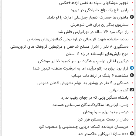
تجهیز موشکهای سپاه به نفس اژدها+عکس
پایان تلخ یک نزاع خانوادگی در دورود
ماهواره‌ها خسارت انفجار جبل‌علی امارت را لو دادند
سناریوی بلاگر زن برای قتل شوهرش
راز مرگ مرد ۷۲ ساله در تهرانپارس فاش شد
بیانیه خانواده شهید لاریجانی درباره برخی گمانه‌زنی‌های رسانه‌ای
دستگیری ۸ نفر از اشرار مسلح شاخص و مرتبطین گروهک های تروریستی
موج بارش‌های تابستانه در راه ۱۱ استان
درگیری لفظی ترامپ و هگزث بر سر کمبود ذخایر موشکی
قرار بود ایران به زانو درآید، اما به ابرقدرت منطقه تبدیل شد!
مشاهده ۴ پلنگ در ارتفاعات میناب
دستگیری ۶ نفر در بهشهر به اتهام تشویش اذهان عمومی
آهوی ایرانی
پادشاه سنگین‌وزنی که در جهان رقیب ندارد
ونس: ایرانی‌ها مذاکره‌کنندگان سرسختی هستند
دردسر جدید برای سرخپوشان
دشان از دست عربستان فرار کرد
عربستان فرمانده ائتلاف دریایی چندملیتی را منصوب کرد
۸۰۰ سازۀ آمریکایی خاکستر شد