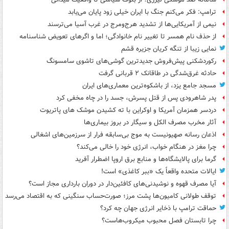
ترامپ: فکر می‌کنم جنگ با ایران خیلی زود پایان می‌یابد
نیمی از آمریکایی‌ها از تشدید هرج‌ومرج در غرب آسیا می‌ترسند
از حذف نام همسر تا تغییر نام خانوادگی؛ اما و اگرهای تعویض شناسنامه
نمایی زیبا از تنگه کریان جزیره قشم
رکوردشکنی پیش‌فروش جدیدترین گوشی‌های تاشوی سامسونگ
حادثه غرق‌شدگی در طاقانک ۲ قربانی گرفت
مسجد جامع یزد، از باشکوه‌ترین معماری‌های ایران
پدر شاهرودی پس از قتل پسرش، جسد را در چاه مخفی کرد
دردسر همزمان آمریکا و اوکراین با ته کشیدن موشک های پاتریوت
آثار مخرب مصرف الکل و سیگار در بروز بیماری‌ها
اذعان رسانه صهیونیست به موج بی‌سابقه فرار از سرزمین‌های اشغالی
چرا مغز در هنگام خواب، انرژی خود را خالی می‌کند؟
گرما برای پالایشگاه‌ها و منابع برق اروپا اضطرار آفرید
ایالات متحده واقعاً یک «ببر کاغذی» است!
آیا مصرف قهوه و نوشیدنی‌های کافئین‌دار در دوران بارداری مجاز است؟
توقف طولانی کامیون‌ها پشت مرز؛ صورت‌حساب سنگینی که به اقتصاد می‌رسد
حماقت ترامپ با ذخایر انرژی جهان چه کرد؟
چرا تابستان فصل محبوب میکروب‌هاست؟