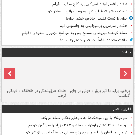
هشدار افسر ارشد آمریکایی به کاخ سفید +فیلم
کویت دستور تعطیلی تنها مدرسه ایرانی را صادر کرد
ایران را تست نکنید! جاده‌ی خشم ایران!
هشدار سرمربی پرسپولیس به جاسوس تیم
حمله کوبنده نیروهای مسلح یمن به مواضع مزدوران سعودی +فیلم
ایالات متحده واقعاً یک «ببر کاغذی» است!
حوادث
برخورد پراید با تیر برق ۲ فوتی بر جای
حادثه غرق‌شدگی در طاقانک ۲ قربانی
پد
گذاشت
گرفت
جس
آخرین اخبار
سوخو۳۵ با این موشک‌ها به ناوهای‌جنگی حمله می‌کند
روسیه: به ۳ کشتی اوکراین حمله و ۲۰۳ پهپاد را سرنگون کردیم
ترامپ مقاله‌ای را با عنوان پیروزی خیالی در جنگ ایران بازنشر کرد