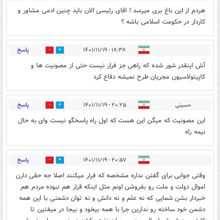
هردم از این باغ بری میرسد ! اقای رئیسی الان باید چنین ادمی مشاور و
کاردار در حکومت اسلامی باشه ؟
پاسخ
۱۸:۳۸ - ۱۴۰۱/۱۱/۱۹
0
0
آش اینقدر شور شده که راهی جز فرار نیست حتی از مصونیت ها و
کاپیتولاسیون مجریان طرح نمیشه دفاع کرد
پاسخ
حسینی
۲۰:۲۵ - ۱۴۰۱/۱۱/۱۹
0
6
این مصونیت که میگن این هست که اول راه پاسخگو نیست وای به حال
نیمه راه
پاسخ
۲۰:۵۷ - ۱۴۰۱/۱۱/۱۹
0
0
وقتی جوابی برای گفتن نداره مشخصه که فرار میکنند اصلا جه حقی دارن
اموال دولت و ملت رو بفروشن اونم مثل اینکه قرار هم نبوده مردم هم
خبردار بشن شمایی که نه علم و نه دانش و نه توان دشمنی با این همه
دشمن خود ساخته رو ندارین جرا با همه بیخود و بیجا در میفتین تا