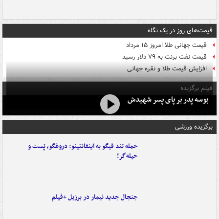
قیمت‌های روز در یک نگاه
قیمت جهانی طلا امروز ۱۵ مرداد
قیمت نفت برنت به ۷۹ دلار رسید
افزایش قیمت طلا و نقره جهانی
فیلم برگزیده
بوسه‌ پدر بر پای پسر شهیدش
برگزیده ورزشی
حمله تند فیگو به اینفانتینو: دروغگو، پَست‌ و
حیله‌گر!
جنجال جدید نیمار در برزیل +فیلم