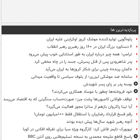
پربازدیدترین ها
یاوه‌گویی تولیدکننده موشک کروز اوکراینی علیه ایران
۶ دستاورد بزرگ ایران در ۱۶۰ روز رهبری رهبر انقلاب
ترامپ: همه چیز درباره ایران به طور استثنایی خوب پیش می‌رود
پدر شاهرودی پس از قتل پسرش، جسد را در چاه مخفی کرد
«کمانِ پرنده» چینی برای شکار کروزها به ایران می‌آید
سامانه ضد موشکی لیزری؛ از بلوف سیاسی تا واقعیت میدانی
بوسه‌ پدر بر پای پسر شهیدش
خود فروخته‌ها چطور با موساد همکاری می‌کردند؟
توقف طولانی کامیون‌ها پشت مرز؛ صورت‌حساب سنگینی که به اقتصاد می‌رسد
آیا تینا پاکروان بازهم از ساترا مجوز فعالیت می‌گیرد؟
رقم فسخ قرارداد رضاییان با استقلال فقط ۱۰۰میلیون تومان!
آنچه رهبر شهید سال‌ها پیش دیده بودند
نیویورک تایمز فاش کرد: کارگروه ویژه سیا برای تفرقه افکنی در کوبا
پاسخ قاطع ملیحه محمدی به نسخه تسلیم‌طلبی روی آنتن BBC