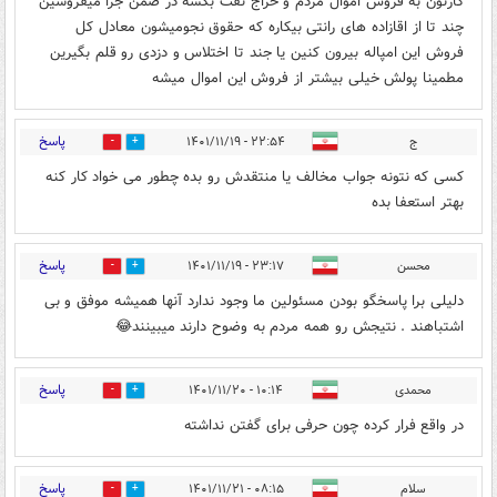
کارتون به فروش اموال مردم و حراج نفت بکشه در ضمن جرا میفروشین
چند تا از اقازاده های رانتی بیکاره که حقوق نجومیشون معادل کل
فروش این امپاله بیرون کنین یا جند تا اختلاس و دزدی رو قلم بگیرین
مطمینا پولش خیلی بیشتر از فروش این اموال میشه
پاسخ
ج
۲۲:۵۴ - ۱۴۰۱/۱۱/۱۹
0
0
کسی که نتونه جواب مخالف یا منتقدش رو بده چطور می خواد کار کنه
بهتر استعفا بده
پاسخ
محسن
۲۳:۱۷ - ۱۴۰۱/۱۱/۱۹
0
0
دلیلی برا پاسخگو بودن مسئولین ما وجود ندارد آنها همیشه موفق و بی
اشتباهند . نتیجش رو همه مردم به وضوح دارند میبینند😂
پاسخ
محمدی
۱۰:۱۴ - ۱۴۰۱/۱۱/۲۰
0
0
در واقع فرار کرده چون حرفی برای گفتن نداشته
پاسخ
سلام
۰۸:۱۵ - ۱۴۰۱/۱۱/۲۱
0
0