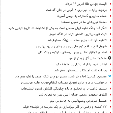
قیمت جهانی طلا امروز ۱۶ مرداد
برخورد پراید با تیر برق ۲ فوتی بر جای گذاشت
حمله سایبری گسترده به بورس آمریکا
صنعا: نیروهای ما در کمین‌ هستند
تلگراف: جنگ علیه ایران ممکن است به یکی از اشتباهات تاریخ تبدیل شود
ثبت تاریخی‌ترین کاهش تردد در تنگه هرمز
تنظیم قولنامه برای اسناد سبزرنگ ممنوع شد
شروع تلخ مدافع تیم ملی پس از جدایی از پرسپولیس
امضای توافق دفاعی بین عربستان، ترکیه و پاکستان
۱۰ خوشحالی گل زودتر از موعد
ایتالیا خرید رادار اسرائیلی را متوقف کرد
واردات نفت آمریکا از عربستان صفر شد
محسن رضایی: اجازه باز شدن مسیر دوم در تنگه هرمز را نخواهیم داد
درخواست عامری برای تعویق عملیات انتقام‌جویانه علیه عربستان
دستور ترامپ برای تحقیق درباره چگونگی افشای کمبود تسلیحات
ائتلاف سعودی مدعی حمله ارتش یمن به نجران شد
هشدار سرمربی پرسپولیس به جاسوس تیم
۲۲ کشته و زخمی بر اثر تیراندازی در یک مدرسه در تایلند+ فیلم
سامانه ضد موشکی لیزری؛ از بلوف سیاسی تا واقعیت میدانی