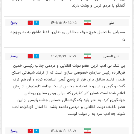
گفتگو با مردم ترس و وشت دارند
پاسخ
علی
۱۵:۲۵ - ۱۴۰۱/۱۱/۱۹
0
0
مسولان ما تحمل هیچ حرف مخالفی رو ندارن. فقط عاشق به به وچهچه
ن
پاسخ
علی افصحی
۱۶:۰۷ - ۱۴۰۱/۱۱/۱۹
0
0
بی شک بی ادب ترین عضو دولت انقلابی و مردمی جناب رئیسی خمین
قربانزاده رئیس سازمان خصوصی سازی است که از ترفند شیطانی اصلاح
طلبان فاسد منافق برای فرار از پاسخ گویی استفاده کرده و آن هم ترک
گفت و گوی رو در رو با نماینده مجلس در یک برنامه تلویزیونی از پیش
اعلام شده است همان کار کقیفی که مولی وردی معاون روحانی
جهانگیری کرد. به نظر باید یک گوشمالی حسابی جناب رئیسی از این
عضو ناخلف دولت انقلابی و مردمی داشته باشد. تا امثال قزبانزاده ادب
شوند چه ادب مرد به از دولت اوست.
پاسخ
۱۸:۰۷ - ۱۴۰۱/۱۱/۱۹
0
0