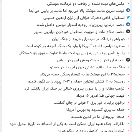
عکس‌های دیده نشده از رفاقت دو فرمانده‌ موشکی
قیمت بنزین مانند موشک بالا می‌رود اما مانند پر پایین می‌آید!
استقبال خاص دخترک عراقی از زائران اربعین حسینی
محمد مرندی: پیروزی با روحیه استوار مردمی حاصل شده
محمد صلاح مات و مبهوت استقبال هواداران ترابزون اسپور
دو راهی دردناک ترامپ برای خروج از جنگ ایران
سندرز: ترامپ فاسد، آمریکا را وارد یک جنگ فاجعه بار کرده است
پاسخ تأمین‌اجتماعی به زمان پرداخت مابه‌التفاوت حقوق بازنشستگان
صحنه ای نادر از حیات وحش ایران در سبلان
جنگ مدعیان طلای کشتی جهان این بار در مسکو
سوخو۳۵ با این موشک‌ها به ناوهای‌جنگی حمله می‌کند
روسیه: به ۳ کشتی اوکراین حمله و ۲۰۳ پهپاد را سرنگون کردیم
ترامپ مقاله‌ای را با عنوان پیروزی خیالی در جنگ ایران بازنشر کرد
قیمت جهانی طلا امروز ۱۶ مرداد
برخورد پراید با تیر برق ۲ فوتی بر جای گذاشت
حمله سایبری گسترده به بورس آمریکا
صنعا: نیروهای ما در کمین‌ هستند
تلگراف: جنگ علیه ایران ممکن است به یکی از اشتباهات تاریخ تبدیل شود
ثبت تاریخی‌ترین کاهش تردد در تنگه هرمز