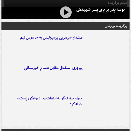
فیلم برگزیده
بوسه‌ پدر بر پای پسر شهیدش
برگزیده ورزشی
هشدار سرمربی پرسپولیس به جاسوس تیم
پیروزی استقلال مقابل همنام خوزستانی
حمله تند فیگو به اینفانتینو: دروغگو، پَست‌ و
حیله‌گر!