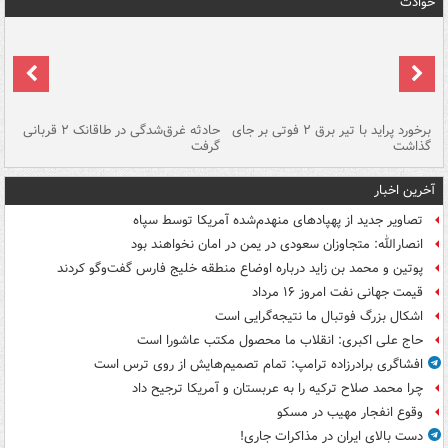
حوادث
برخورد پراید با تیر برق ۲ فوتی بر جای
حادثه غرق‌شدگی در طاقانک ۲ قربانی
پد
گذاشت
گرفت
جس
آخرین اخبار
تصاویر جدید از پهپادهای منهدم‌شده آمریکا توسط سپاه
انصارالله: متجاوزان سعودی در یمن در امان نخواهند بود
پوتین و محمد بن زاید درباره اوضاع منطقه خلیج فارس گفت‌وگو کردند
قیمت جهانی نفت امروز ۱۶ مرداد
اشکال بزرگ فوتبال ما نتیجه‌گرایی است
حاج علی اکبری: انقلاب ما محصول مکتب عاشورا است
افشاگری برادرزاده ترامپ: تمام تصمیم‌هایش از روی ترس است
چرا محمد صلاح ترکیه را به عربستان و آمریکا ترجیح داد
وقوع انفجار مهیب در مسکو
دست بالای ایران در مذاکرات جاری!