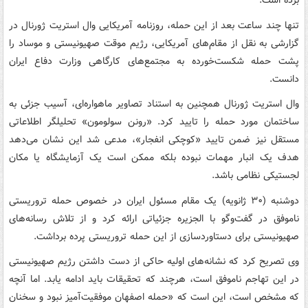
برده است.
تنها چند ساعت بعد از این حمله، روزنامه آمریکایی وال استریت ژورنال در
گزارشی به نقل از مقام‌های آمریکایی، رژیم موقت صهیونیستی و موساد را
پشت حمله شکست‌خورده به مجتمع‌های کارگاهی وزارت دفاع ایران
دانست.
وال استریت ژورنال همچنین به استناد تصاویر ماهواره‌ای، آسیب جزئی به
ساختمان مورد حمله را تایید کرد. «رونن سولومون» تحلیلگر اطلاعاتی
مستقل نیز ضمن تایید «کوچکی انفجار»، مدعی شد این نشان می‌دهد
هدف یک انبار مهمات نبوده بلکه ممکن است یک آزمایشگاه یا مکان
لجستیکی نظامی باشد.
دوشنبه (۳۰ ژانویه) یک مقام مسئول ایران در خصوص حمله تروریستی
ناموفق در گفت‌وگو با الجزیره جزئیاتی ارائه کرد و از تلاش رسانه‌های
صهیونیستی برای دستاوردسازی از این حمله تروریستی پرده برداشت.
وی تصریح کرد که نشانه‌های اولیه حاکی از دست داشتن رژیم صهیونیستی
در این تهاجم ناموفق است، هرچند که تحقیقات باید ادامه یابد. اما آنچه
که مشخص است، این است که «حمله اصفهان موفقیت‌آمیز نبود و سخنان