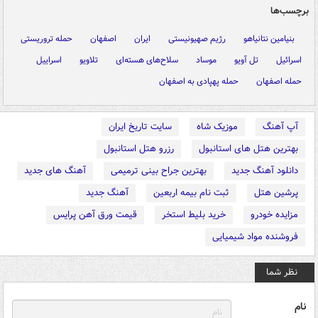
برچسب‌ها
بنیامین نتانیاهو
رژیم صهیونیستی
ایران
اصفهان
حمله تروریستی
اسرائیل
تل آویو
موساد
سلاح‌های هسته‌ای
تلاویو
اسراییل
حمله اصفهان
حمله پهپادی به اصفهان
آپ آهنگ
موزیک شاه
سایت تاریخ ایران
بهترین هتل های استانبول
رزرو هتل استانبول
دانلود آهنگ جدید
بهترین جراح بینی ترمیمی
آهنگ های جدید
پرشین هتل
ثبت نام بیمه اربعین
آهنگ جدید
مزایده خودرو
خرید بلیط استخر
قیمت ورق آهن پرایس
فروشنده مواد شیمیایی
نظر شما
نام