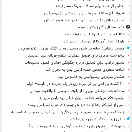
تنظیم قولنامه برای اسناد سبزرنگ ممنوع شد
شروع تلخ مدافع تیم ملی پس از جدایی از پرسپولیس
امضای توافق دفاعی بین عربستان، ترکیه و پاکستان
۱۰ خوشحالی گل زودتر از موعد
ایتالیا خرید رادار اسرائیلی را متوقف کرد
واردات نفت آمریکا از عربستان صفر شد
محسن رضایی: اجازه باز شدن مسیر دوم در تنگه هرمز را نخواهیم داد
درخواست عامری برای تعویق عملیات انتقام‌جویانه علیه عربستان
دستور ترامپ برای تحقیق درباره چگونگی افشای کمبود تسلیحات
ائتلاف سعودی مدعی حمله ارتش یمن به نجران شد
هشدار سرمربی پرسپولیس به جاسوس تیم
۲۲ کشته و زخمی بر اثر تیراندازی در یک مدرسه در تایلند+ فیلم
سامانه ضد موشکی لیزری؛ از بلوف سیاسی تا واقعیت میدانی
ترامپ: فکر می‌کنم جنگ با ایران خیلی زود پایان می‌یابد
نیمی از آمریکایی‌ها از تشدید هرج‌ومرج در غرب آسیا می‌ترسند
از حذف نام همسر تا تغییر نام خانوادگی؛ اما و اگرهای تعویض شناسنامه
نمایی زیبا از تنگه کریان جزیره قشم
رکوردشکنی پیش‌فروش جدیدترین گوشی‌های تاشوی سامسونگ