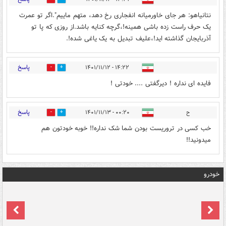
نتانیاهو: هر جای خاورمیانه انفجاری رخ دهد، متهم ماییم".اگر تو عمرت
یک حرف راست زده باشی همینه!،گرچه کنایه باشد.از روزی که پا تو
آذربایجان گذاشته اید!،علیف تبدیل به یک یاغی شده!.
پاسخ
۱۴:۲۲ - ۱۴۰۱/۱۱/۱۲
0
3
فایده ای نداره ! دیرگفتی .... خودتی !
پاسخ
ح
۰۰:۲۰ - ۱۴۰۱/۱۱/۱۳
0
3
خب کسی در تروریست بودن شما شک نداره!! خوبه خودتون هم
میدونید!!
خودرو