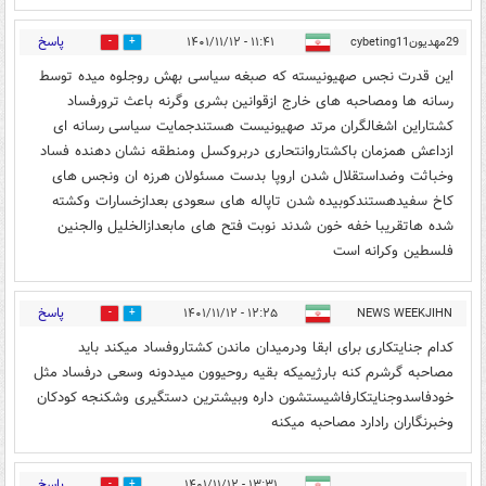
پاسخ
29مهدیونcybeting11
۱۱:۴۱ - ۱۴۰۱/۱۱/۱۲
0
7
این قدرت نجس صهیونیسته که صبغه سیاسی بهش روجلوه میده توسط
رسانه ها ومصاحبه های خارج ازقوانین بشری وگرنه باعث ترورفساد
کشتاراین اشغالگران مرتد صهیونیست هستندجمایت سیاسی رسانه ای
ازداعش همزمان باکشتاروانتحاری دربروکسل ومنطقه نشان دهنده فساد
وخباثت وضداستقلال شدن اروپا بدست مسئولان هرزه ان ونجس های
کاخ سفیدهستندکوبیده شدن تاپاله های سعودی بعدازخسارات وکشته
شده هاتقریبا خفه خون شدند نوبت فتح های مابعدازالخلیل والجنین
فلسطین وکرانه است
پاسخ
۱۲:۲۵ - ۱۴۰۱/۱۱/۱۲
NEWS WEEKJIHN
0
6
کدام جنایتکاری برای ابقا ودرمیدان ماندن کشتاروفساد میکند باید
مصاحبه گرشرم کنه بارژیمیکه بقیه روحیوون میددونه وسعی درفساد مثل
خودفاسدوجنایتکارفاشیستشون داره وبیشترین دستگیری وشکنجه کودکان
وخبرنگاران رادارد مصاحبه میکنه
پاسخ
۱۳:۳۱ - ۱۴۰۱/۱۱/۱۲
3
6