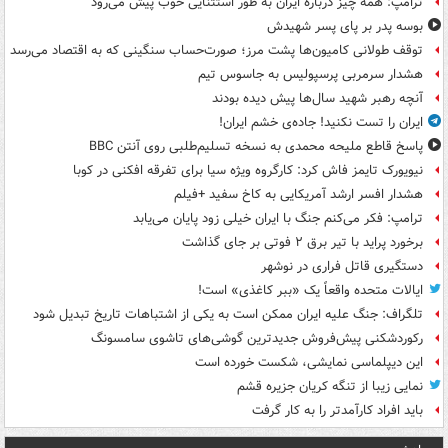
ترامپ: همه چیز درباره ایران به طور استثنایی خوب پیش می‌رود
بوسه‌ پدر بر پای پسر شهیدش
توقف طولانی کامیون‌ها پشت مرز؛ صورت‌حساب سنگینی که به اقتصاد می‌رسد
هشدار سرمربی پرسپولیس به جاسوس تیم
آنچه رهبر شهید سال‌ها پیش دیده بودند
ایران را تست نکنید! جاده‌ی خشم ایران!
پاسخ قاطع ملیحه محمدی به نسخه تسلیم‌طلبی روی آنتن BBC
نیویورک تایمز فاش کرد: کارگروه ویژه سیا برای تفرقه افکنی در کوبا
هشدار افسر ارشد آمریکایی به کاخ سفید +فیلم
ترامپ: فکر می‌کنم جنگ با ایران خیلی زود پایان می‌یابد
برخورد پراید با تیر برق ۲ فوتی بر جای گذاشت
دستگیری قاتل فراری در نوشهر
ایالات متحده واقعاً یک «ببر کاغذی» است!
تلگراف: جنگ علیه ایران ممکن است به یکی از اشتباهات تاریخ تبدیل شود
رکوردشکنی پیش‌فروش جدیدترین گوشی‌های تاشوی سامسونگ
این دیپلماسی نمایشی، شکست خورده است
نمایی زیبا از تنگه کریان جزیره قشم
باید افراد کارآمدتر را به کار گرفت