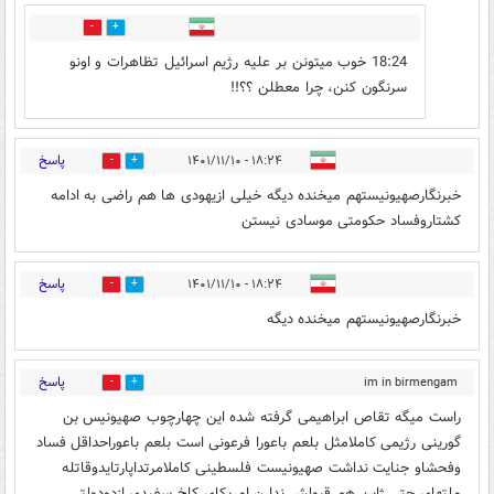
0
0
18:24 خوب میتونن بر علیه رژیم اسرائیل تظاهرات و اونو
سرنگون کنن، چرا معطلن ؟؟!!
پاسخ
۱۸:۲۴ - ۱۴۰۱/۱۱/۱۰
0
1
خبرنگارصهیونیستهم میخنده دیگه خیلی ازیهودی ها هم راضی به ادامه
کشتاروفساد حکومتی موسادی نیستن
پاسخ
۱۸:۲۴ - ۱۴۰۱/۱۱/۱۰
0
0
خبرنگارصهیونیستهم میخنده دیگه
پاسخ
im in birmengam
0
0
۱۸:۳۰ - ۱۴۰۱/۱۱/۱۰
palestinian
راست میگه تقاص ابراهیمی گرفته شده این چهارچوب صهیونیس بن
گورینی رژیمی کاملامثل بلعم باعورا فرعونی است بلعم باعوراحداقل فساد
وفحشاو جنایت نداشت صهیونیست فلسطینی کاملامرتداپارتایدوقاتله
ملتهای حتی ژاپن هم قبولش ندارن امریکای کاخ سفیدی ازدودولتی