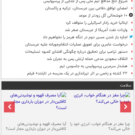
شروع تلخ مدافع تیم ملی پس از جدایی از پرسپولیس
امضای توافق دفاعی بین عربستان، ترکیه و پاکستان
۱۰ خوشحالی گل زودتر از موعد
ایتالیا خرید رادار اسرائیلی را متوقف کرد
واردات نفت آمریکا از عربستان صفر شد
اجازه باز شدن مسیر دوم در تنگه هرمز را نخواهیم داد
درخواست عامری برای تعویق عملیات انتقام‌جویانه علیه عربستان
دستور ترامپ برای تحقیق درباره چگونگی افشای کمبود تسلیحات
ائتلاف سعودی مدعی حمله ارتش یمن به نجران شد
هشدار سرمربی پرسپولیس به جاسوس تیم
۲۲ کشته و زخمی بر اثر تیراندازی در یک مدرسه در تایلند+ فیلم
سلامت
ت
چرا مغز در هنگام خواب، انرژی خود را
آیا مصرف قهوه و نوشیدنی‌های
چر
خالی می‌کند؟
کافئین‌دار در دوران بارداری مجاز است؟
می