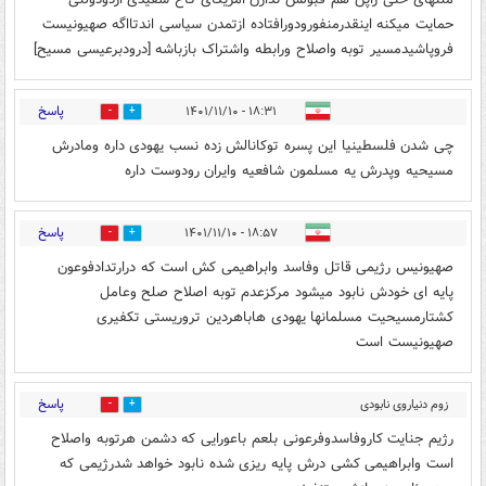
حمایت میکنه اینقدرمنفورودورافتاده ازتمدن سیاسی اندتااگه صهیونیست
فروپاشیدمسیر توبه واصلاح ورابطه واشتراک بازباشه [درودبرعیسی مسیح]
پاسخ
۱۸:۳۱ - ۱۴۰۱/۱۱/۱۰
0
3
چی شدن فلسطینیا این پسره توکانالش زده نسب یهودی داره ومادرش
مسیحیه وپدرش یه مسلمون شافعیه وایران رودوست داره
پاسخ
۱۸:۵۷ - ۱۴۰۱/۱۱/۱۰
0
0
صهیونیس رژیمی قاتل وفاسد وابراهیمی کش است که درارتدادفوعون
پایه ای خودش نابود میشود مرکزعدم توبه اصلاح صلح وعامل
کشتارمسیحیت مسلمانها یهودی هاباهردین تروریستی تکفیری
صهیونیست است
پاسخ
زوم دنیاروی نابودی
0
0
صهیونیسته
۱۹:۲۶ - ۱۴۰۱/۱۱/۱۰
رژیم جنایت کاروفاسدوفرعونی بلعم باعورایی که دشمن هرتوبه واصلاح
است وابراهیمی کشی درش پایه ریزی شده نابود خواهد شدرژیمی که