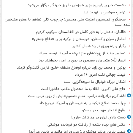
نشست خبری رئیس‌جمهور همزمان با روز خبرنگار برگزار می‌شود
ترامپ سوئیس را تهدید کرد
سخنگوی کمیسیون امنیت ملی مجلس: چارچوب کلی تفاهم با عمان مشخص
شده است
طالبان: داعش را به طور کامل در افغانستان سرکوب کردیم
امضای سران پاکستان، عربستان و ترکیه برای «دفاع جمعی»
رگبار و رعدوبرق در راه شمال کشور
تصاویر جدید از پهپادهای منهدم‌شده آمریکا توسط سپاه
انصارالله: متجاوزان سعودی در یمن در امان نخواهند بود
پوتین و محمد بن زاید درباره اوضاع منطقه خلیج فارس گفت‌وگو کردند
قیمت جهانی نفت امروز ۱۶ مرداد
اشکال بزرگ فوتبال ما نتیجه‌گرایی است
حاج علی اکبری: انقلاب ما محصول مکتب عاشورا است
افشاگری برادرزاده ترامپ: تمام تصمیم‌هایش از روی ترس است
چرا محمد صلاح ترکیه را به عربستان و آمریکا ترجیح داد
وقوع انفجار مهیب در مسکو
دست بالای ایران در مذاکرات جاری!
عکس‌های دیده نشده از رفاقت دو فرمانده‌ موشکی
قیمت بنزین مانند موشک بالا می‌رود اما مانند پر پایین می‌آید!