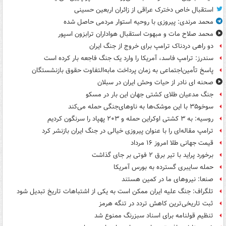
استقبال خاص دخترک عراقی از زائران اربعین حسینی
محمد مرندی: پیروزی با روحیه استوار مردمی حاصل شده
محمد صلاح مات و مبهوت استقبال هواداران ترابزون اسپور
دو راهی دردناک ترامپ برای خروج از جنگ ایران
سندرز: ترامپ فاسد، آمریکا را وارد یک جنگ فاجعه بار کرده است
پاسخ تأمین‌اجتماعی به زمان پرداخت مابه‌التفاوت حقوق بازنشستگان
صحنه ای نادر از حیات وحش ایران در سبلان
جنگ مدعیان طلای کشتی جهان این بار در مسکو
سوخو۳۵ با این موشک‌ها به ناوهای‌جنگی حمله می‌کند
روسیه: به ۳ کشتی اوکراین حمله و ۲۰۳ پهپاد را سرنگون کردیم
ترامپ مقاله‌ای را با عنوان پیروزی خیالی در جنگ ایران بازنشر کرد
قیمت جهانی طلا امروز ۱۶ مرداد
برخورد پراید با تیر برق ۲ فوتی بر جای گذاشت
حمله سایبری گسترده به بورس آمریکا
صنعا: نیروهای ما در کمین‌ هستند
تلگراف: جنگ علیه ایران ممکن است به یکی از اشتباهات تاریخ تبدیل شود
ثبت تاریخی‌ترین کاهش تردد در تنگه هرمز
تنظیم قولنامه برای اسناد سبزرنگ ممنوع شد