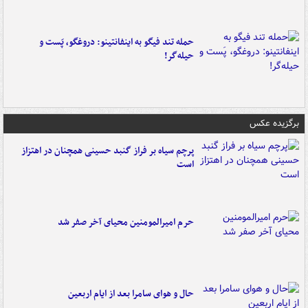
حمله تند فیگو به اینفانتینو: دروغگو، پَست‌ و
حیله‌گر!
برگزیده عکس
پرچم سیاه بر فراز گنبد حسینی همچنان در اهتزاز
است
حرم امیرالمومنین محیای آخر صفر شد
حال و هوای سامرا بعد از ایام اربعین