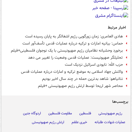
اخبار مرتبط
هادی العامری: زمان زورگویی رژیم اشغالگر به پایان رسیده است
حماس: بیانیه امارات و ترکیه درباره عملیات قدس تأسف‌آور است
برخورد وحشیانه نظامیان رژیم صهیونیستی با یک نوجوان فلسطینی+فیلم
تحلیلگر صهیونیست: عملیات قدس وضعیت را تغییر می دهد
حزب الله: نابودی اسرائیل نزدیک است
واکنش جهاد اسلامی به موضع ترکیه و امارات درباره عملیات قدس
نتانیاهو: شاهد بدترین حمله در چند سال اخیر بودیم
محاصر شهر اریحا توسط ارتش رژیم صهیونیستی +فیلم
برچسب‌ها
رژیم صهیونیستی
فلسطین
مقاومت فلسطین
اردوگاه جنین
عملیات شهادت طلبانه
خیری علقم
ارتش رژیم صهیونیستی