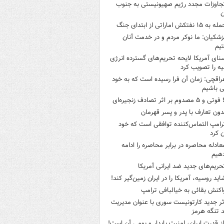
جاوزات مجدد رژیم صهیونیستی به جنوب
ن
 به ۱۵ نفتکش‌ اماراتی از ابتدای جنگ
زشکیان: ما نوکر مردم و در خدمت آنان
یم
نای آمریکا لایحه تحریم‌های گسترده انرژی
ه را تصویب کرد
راقچی: زمان آن فرا رسیده است که به خود
 باشیم
ثر تصادف زنجیره‌ای
دون تعارف با پدر و پسر قهرمان
رامپ التماس‌کننده توافقی است که خود
ن کرد
عادله محاصره در برابر محاصره را ادامه
هیم
حریم‌های جدید ضد ایرانی آمریکا
اید روسیه، آمریکا را در ایران زمین‌گیر کند!
اکنش بقائی به خیالبافی ترامپ
ثر جدید کارتونیست سوری با عنوان مدیریت
 تنگه هرمز
از قدرت ایران، امنیت پایدار و بومی آن است!