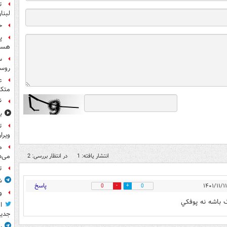
ت
لبنا
حمله
پ
هست
س
روسی
ع
متکی
۶ فوتی و ۵ مصدوم بر ا
ب
ت
ویرا
م
می‌د
انتشار یافته: 1
در انتظار بررسی: 2
ت
ش
پاسخ
0
0
و
ا
جدید
ر