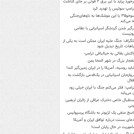
خورد پراید با تیر برق ۲ فوتی بر جای گذاشت
رامپ سوئیس را تهدید کرد
سوخو۳۵ با این موشک‌ها به ناوهای‌جنگی
 می‌کند
رگیر شدن گردشگر اسپانیایی با نظامی
ونیست
لگراف: جنگ علیه ایران ممکن است به یکی از
اهات تاریخ تبدیل شود
اکنش بقائی به خیالبافی ترامپ
نفجار بزرگ در شهر المخا یمن
اید روسیه، آمریکا را در ایران زمین‌گیر کند!
روازه‌بان اسپانیایی در یک‌قدمی بازگشت به
لال
رامپ: فکر می‌کنم جنگ با ایران خیلی زود
ن می‌یابد
ستقبال خاص دخترک عراقی از زائران اربعین
نی
اسخ منفی یک لژیونر به باشگاه پرسپولیس
دعای بسنت درباره توافق ایران و آمریکا
اموریت در حال پایان است!