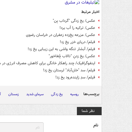
اخبار مرتبط
عکس/ یخ زدگی "گرداب بِن"
عکس/ ترکیه را آب برد!
عکس/ مزرعه یخ‌زده زعفران در خراسان رضوی
فیلم/ دریای خزر یخ زد!
فیلم/ آبشار تنگه واشی به این زیبایی یخ زد!
عکس/ یخ زدنِ "تالاب چُغاخور"
اینفوگرافیک/ چند راهکار خانگی برای کاهش مصرف انرژی در س
فیلم/ سد "خان‌آباد" لرستان یخ زد!
فیلم/ سدِ زاینده‌رود یخ زد!
برچسب‌ها
روسیه
یخ زدگی
سرمای شدید
زمستان
آ
نظر شما
نام