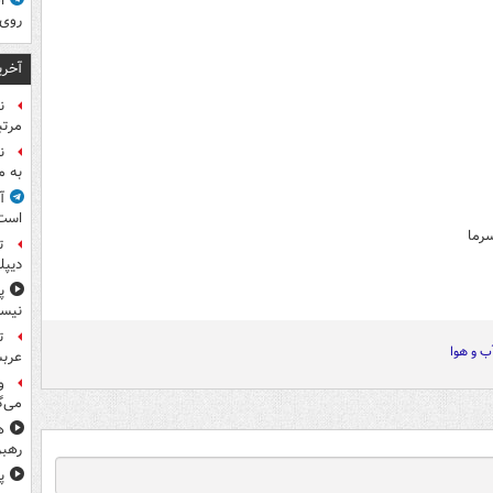
ا
روی
آخری
ن
مرتب
ن
به م
آ
است
رما
ت
دیپل
پ
نیس
ت
ب و هوا
عرب
و
می‌گ
ه
رهبر
پ