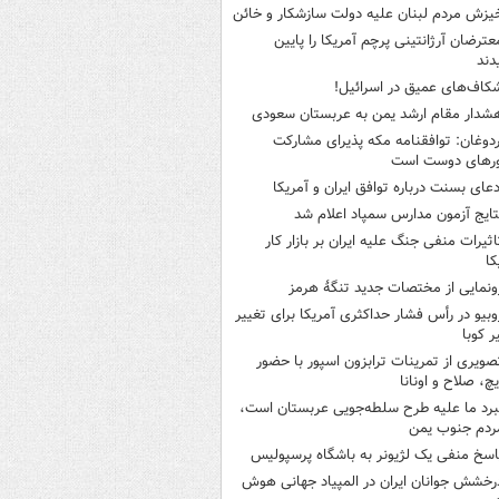
یزش مردم لبنان علیه دولت سازشکار و خائن
عترضان آرژانتینی پرچم آمریکا را پایین
دند
کاف‌های عمیق در اسرائیل!
شدار مقام ارشد یمن به عربستان سعودی
ردوغان: توافقنامه مکه پذیرای مشارکت
رهای دوست است
دعای بسنت درباره توافق ایران و آمریکا
تایج آزمون مدارس سمپاد اعلام شد
اثیرات منفی جنگ علیه ایران بر بازار کار
کا
ونمایی از مختصات جدید تنگۀ هرمز
وبیو در رأس فشار حداکثری آمریکا برای تغییر
 کوبا
صویری از تمرینات ترابزون اسپور با حضور
چ، صلاح و اونانا
برد ما علیه طرح سلطه‌جویی عربستان است،
ردم جنوب یمن
اسخ منفی یک لژیونر به باشگاه پرسپولیس
رخشش جوانان ایران در المپیاد جهانی هوش