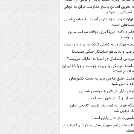
ه تعویق افتادن پاسخ مقاومت عراق به تجاوز
 آمریکایی سعودی
ظهارات وزیر خزانه‌داری آمریکا با مواضع قبلی
متناقض است
کم دادگاه آمریکا برای توقف ساخت سالن
 ترامپ
مله پهپادی به کشتی ترکیه‌ای در دریای سیاه
رامپ و نتانیاهو جنایتکار جنگی هستند!
یزبانی استقلال در آسیا به امارات می‌رسد؟
امانه موشکی پاتریوت چیست و چرا ذخایر آن
ه اتمام است؟
منیت خلیج فارس باید به دست کشورهای
ه تأمین شود
ارش باران در فاروج خراسان شمالی
نفجار بزرگ در شهر المخا یمن
نگه هرمز به نماد یک تحقیر تاریخی برای
کا تبدیل شد!
اموریت در حال پایان است!
۲۰ حمله رژیم صهیونیستی به درعا و قنیطره در
هفته