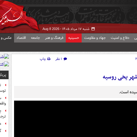
شنبه ۱۷ مرداد ۱۴۰۵ -
Aug 8 2026
ی
دفاع و امنیت
جهاد و مقاومت
حسینیه
فرهنگ و هنر
جامعه
اقتصاد
عکس و ف
۱ نظر
چاپ
پربا
شهر یخی روسیه
ت
توس
س
واقع
چ
ترجی
ه
گ