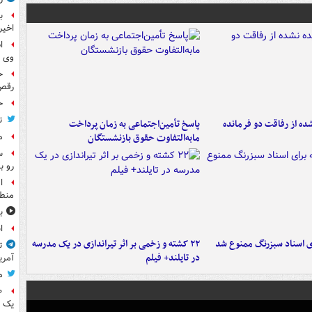
ب
اخیر
ا
وی 
ح
رقص
ح
ت
ه از رفاقت دو فرمانده‌
پاسخ تأمین‌اجتماعی به زمان پرداخت
م
مابه‌التفاوت حقوق بازنشستگان
س
رو ب
ا
منطق
ب
ا
ای اسناد سبزرنگ ممنوع شد
۲۲ کشته و زخمی بر اثر تیراندازی در یک مدرسه
ت
در تایلند+ فیلم
آمری
م
یک 