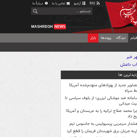
RSS
آرشیو
تماس با ما
دربارهٔ ما
MASHREGH
NEWS
یلم
دیدگاه
پیوندها
بازار
زدیدترین ها
صاویر جدید از پهپادهای منهدم‌شده آمریکا
ط سپاه
امانه ضد موشکی لیزری؛ از بلوف سیاسی تا
یت میدانی
را محمد صلاح ترکیه را به عربستان و آمریکا
ح داد
شدار سرمربی پرسپولیس به جاسوس تیم
ربه جریان برق شهرستان فریمان را قطع کرد