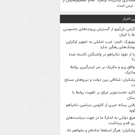
فشاگری برادرزاده ترامپ: تمام تصمیم‌هایش از
 ترس است
ن اخبار
گرانی تل‌آویو از گسترش پرونده‌های جاسوسی
ط با ایران
یویورک تایمز: غرب تمایلی به تجهیز اوکراین
وشک‌های رهگیر ندارد
یا از نفوذ نتانیاهو در واشنگتن کاسته شده
؟
وافق پرو و مکزیک بر سر ازسرگیری روابط
ماتیک
زشکیان: شکافی بین دولت و نیروهای مسلح
ت
اکید نخست‌وزیر عراق بر تقویت روابط با
ستان
قتی رسانه عبری از کابوس بنیامین نتانیاهو
وید
یچ دولتی به اندازۀ ما در جهت سیاست‌های
ی قدم برنداشت
زشکیان: هرگز استعفا نداده‌ام و نخواهم داد