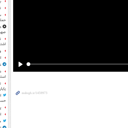
بر
ت
حمله
د
صهی
ت
اشتب
و
ا
ش
Play
د
استق
ت
پایا
ا
حسی
پ
ا
م