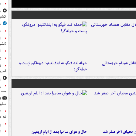
خ
م
کشی
ش
ه
ا
کشو
ا
ن
قابل همنام خوزستانی
حمله تند فیگو به اینفانتینو: دروغگو، پَست‌ و
ت
حیله‌گر!
آمری
ر
ر
مسیر
ت
ساوی
ن
نه م
پ
ن محیای آخر صفر شد
حال و هوای سامرا بعد از ایام اربعین
د