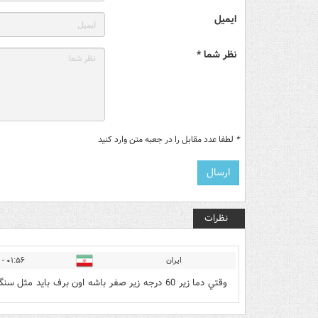
ایمیل
نظر شما *
*
لطفا عدد مقابل را در جعبه متن وارد کنید
نظرات
اﻳﺮاﻥ
۰۱:۵۶ - ۱۴۰۱/۱۱/۱۱
ﻭﻗﺘﻲ ﺩﻣﺎ ﺯﻳﺮ 60 ﺩﺭﺟﻪ ﺯﻳﺮ ﺻﻔﺮ ﺑﺎﺷﻪ اﻭﻥ ﺑﺮﻑ ﺑﺎﻳﺪ ﻣﺜﻞ ﺳﻨﮓ ﺑﺎﺷﻪ ﻧﻪ ﭘﻮﻓﻜﻲ