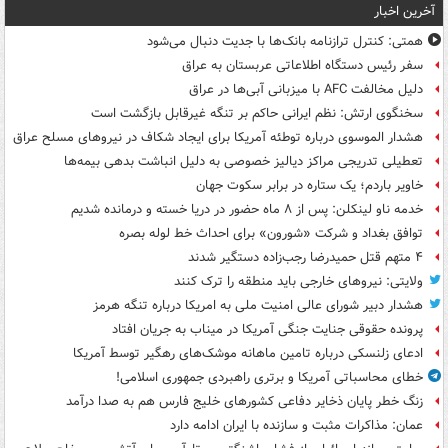
آخرین اخبار
همتی: کنترل ترازنامه بانک‌ها با جدیت دنبال می‌شود
سفر رئیس دستگاه اطلاعاتی عربستان به عراق
دلیل مخالفت AFC با میزبانی آبی‌ها در عراق
سخنگوی ارتش: نظم ایرانی حاکم بر تنگه غیرقابل بازگشت است
هشدار الموسوی درباره توطئه آمریکا برای ایجاد شکاف در نیروهای مسلح عراق
تعطیلی تدریجی مراکز دیالیز خصوصی به دلیل انباشت بدهی بیمه‌ها
خاویر باردم؛ یک ستاره در برابر سکوت جهان
خدمه ناو لینکلن: پس از ۸ ماه حضور در دریا خسته و درمانده‌ شدیم
توافق بغداد و شرکت «شورون» برای احداث خط لوله بصره
۴ متهم قتل حمیدرضا رجب‌زاده دستگیر شدند
ولایتی: نیروهای خارجی باید منطقه را ترک کنند
هشدار دبیر شورای عالی امنیت ملی به امریکا درباره تنگه هرمز
پرونده حقوقی جنایت جنگی آمریکا در میناب به جریان افتاد
ادعای زلنسکی درباره تامین ماهانه موشک‌های رهگیر توسط آمریکا
خطای محاسباتی آمریکا و برتری راهبردی جمهوری اسلامی!
زنگ خطر پایان ذخایر دفاعی کشورهای خلیج فارس هم به صدا درآمد
عمان: مذاکرات مثبت و سازنده با ایران ادامه دارد