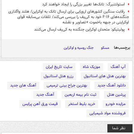
استولتنبرگ: تانک‌ها تغییر بزرگی را ایجاد خواهند کرد
رقابت سنگین کشورهای اروپایی برای ارسال تانک به اوکراین/ هلند واگذاری
جنگنده‌های F-۱۶ خود به کی‌یف را بررسی می‌کند/ تلفات بی‌سابقه قوای
اوکراینی در جبهه باخموت +تصاویر و نقشه
پولیتیکو: متحدان اوکراین جنگنده به کی‌یف ارسال می‌کنند
برچسب‌ها
مسکو
جنگ روسیه و اوکراین
آپ آهنگ
موزیک شاه
سایت تاریخ ایران
بهترین هتل های استانبول
رزرو هتل استانبول
دانلود آهنگ جدید
بهترین جراح بینی ترمیمی
آهنگ های جدید
پرشین هتل
ثبت نام بیمه اربعین
آهنگ جدید
مزایده خودرو
خرید بلیط استخر
قیمت ورق آهن پرایس
فروشنده مواد شیمیایی
نظر شما