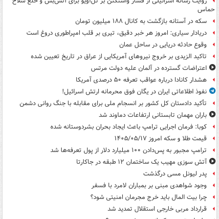
روایت رسانه اسرائیلی از فشار واشنگتن بر تل‌آویو برای آتش‌بس و خلع سلاح
حماس
سکه در آستانه بازگشت به کانال ۱۸۸ میلیون تومان
دریادار سیاری: امروز هر خبر دقیق، تیری بر قلب امپراطوری دروغ است
وقوع حادثه دریایی در ساحل عمان
تاکید الزیدی بر خروج نیروهای آمریکایی از عراق در تاریخ تعیین شده
اعتراضات گسترده در آلمان علیه دولت مرتس
هشدار کانادا درباره عواقب تعرفه ۵۰ درصدی آمریکا
نفوذ اطلاعاتی ایران در یگان فوق محرمانه ارتش اسرائیل!
تأکید دادستان کل کشور بر انسجام ملی برای مقابله با جنگ روانی دشمن
باران مهمان تابستانی ارتفاعات دماوند شد
کوبا: فرمان اجرایی ترامپ باعث ایجاد بحران بشردوستانه شده
قیمت طلا و سکه امروز ۱۴۰۵/۰۵/۱۷
ترامپ مجبور به پس‌دادن ۱۰۰ میلیارد دلار از پول تعرفه‌ها شد
آتش سوزی مهیب یک ساختمان ۱۲ طبقه در جاکارتا
پدر لیونل مسی درگذشت
وجود شواهدی مبنی بر بمباران لامرد با فسفر
چرا بیت المال باید خرج مجرمان امنیتی شود؟
قرارداد مربی خارجی استقلال تمدید شد