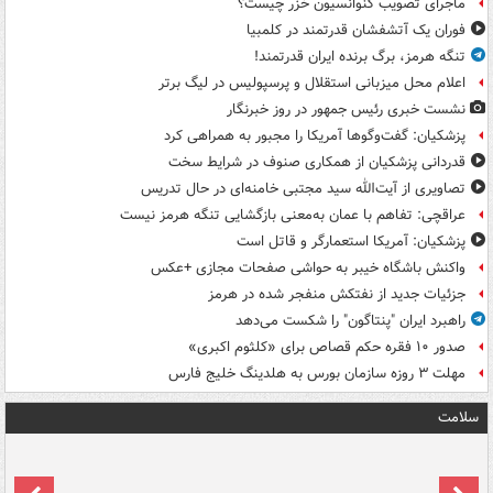
ماجرای تصویب کنوانسیون خزر چیست؟
فوران یک آتشفشان قدرتمند در کلمبیا
تنگه هرمز، برگ برنده ایران قدرتمند!
اعلام محل میزبانی استقلال و پرسپولیس در لیگ برتر
نشست خبری رئیس جمهور در روز خبرنگار
پزشکیان: گفت‌وگوها آمریکا را مجبور به همراهی کرد
قدردانی پزشکیان از همکاری صنوف در شرایط سخت
تصاویری از آیت‌الله سید مجتبی خامنه‌ای در حال تدریس
عراقچی: تفاهم با عمان به‌معنی بازگشایی تنگه هرمز نیست
پزشکیان: آمریکا استعمارگر و قاتل است
واکنش باشگاه خیبر به حواشی صفحات مجازی +عکس
جزئیات جدید از نفتکش منفجر شده در هرمز
راهبرد ایران "پنتاگون" را شکست می‌دهد
صدور ۱۰ فقره حکم قصاص برای «کلثوم اکبری»
مهلت ۳ روزه سازمان بورس به هلدینگ خلیج فارس
سلامت