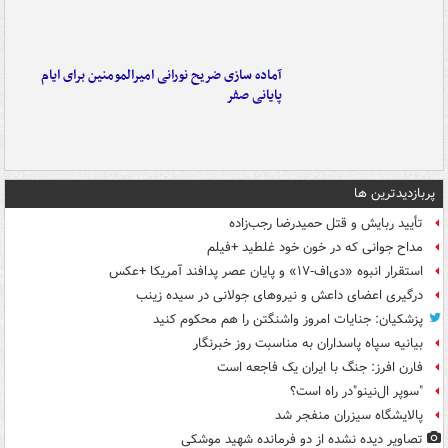
آماده سازی ضریح نورانی امیرالمومنین برای ایام
پایانی صفر
پربازدیدترین ها
تأیید ربایش و قتل حمیدرضا رجب‌زاده
مداح جوانی که در خون خود غلطید +فیلم
استقرار انبوه «دی‌اف‑۱۷» و پایان عصر پدافند آمریکا +عکس
درگیری اعضای داعش و نیروهای جولانی در سیده زینب
پزشکیان: جنایات امروز واشنگتن را هم محکوم کنید
بیانیه سپاه پاسداران به مناسبت روز خبرنگار
فارن افرز: جنگ با ایران یک فاجعه است
"سوپر ال‌نینو"در راه است؟
پالایشگاه سیزران منفجر شد
تصاویر دیده‌ نشده از دو فرمانده شهید موشکی