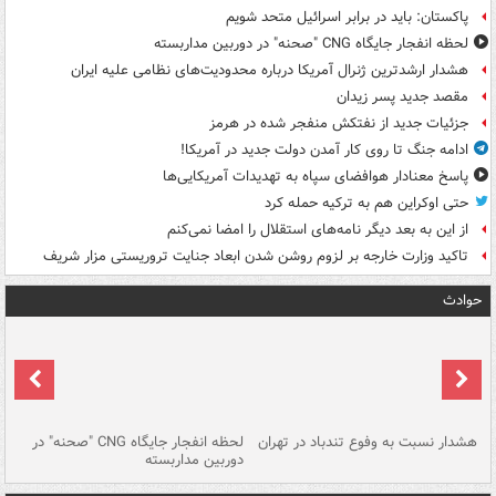
پاکستان: باید در برابر اسرائیل متحد شویم
لحظه انفجار جایگاه CNG "صحنه" در دوربین مداربسته
هشدار ارشدترین ژنرال آمریکا درباره محدودیت‌های نظامی علیه ایران
مقصد جدید پسر زیدان
جزئیات جدید از نفتکش منفجر شده در هرمز
ادامه جنگ تا روی کار آمدن دولت جدید در آمریکا!
پاسخ معنادار هوافضای سپاه به تهدیدات آمریکایی‌ها
حتی اوکراین هم به ترکیه حمله کرد
از این به بعد دیگر نامه‌های استقلال را امضا نمی‌کنم
تاکید وزارت خارجه بر لزوم روشن شدن ابعاد جنایت تروریستی مزار شریف
حوادث
ای
هشدار نسبت به وفوع تندباد در تهران
لحظه انفجار جایگاه CNG "صحنه" در
دس
دوربین مداربسته
ات