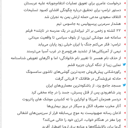
درخواست عامری برای تعویق عملیات انتقام‌جویانه علیه عربستان
دستور ترامپ برای تحقیق درباره چگونگی افشای کمبود تسلیحات
ائتلاف سعودی مدعی حمله ارتش یمن به نجران شد
هشدار سرمربی پرسپولیس به جاسوس تیم
۲۲ کشته و زخمی بر اثر تیراندازی در یک مدرسه در تایلند+ فیلم
سامانه ضد موشکی لیزری؛ از بلوف سیاسی تا واقعیت میدانی
ترامپ: فکر می‌کنم جنگ با ایران خیلی زود پایان می‌یابد
نیمی از آمریکایی‌ها از تشدید هرج‌ومرج در غرب آسیا می‌ترسند
از حذف نام همسر تا تغییر نام خانوادگی؛ اما و اگرهای تعویض شناسنامه
نمایی زیبا از تنگه کریان جزیره قشم
رکوردشکنی پیش‌فروش جدیدترین گوشی‌های تاشوی سامسونگ
حادثه غرق‌شدگی در طاقانک ۲ قربانی گرفت
مسجد جامع یزد، از باشکوه‌ترین معماری‌های ایران
پدر شاهرودی پس از قتل پسرش، جسد را در چاه مخفی کرد
دردسر همزمان آمریکا و اوکراین با ته کشیدن موشک های پاتریوت
آثار مخرب مصرف الکل و سیگار در بروز بیماری‌ها
اذعان رسانه صهیونیست به موج بی‌سابقه فرار از سرزمین‌های اشغالی
چرا مغز در هنگام خواب، انرژی خود را خالی می‌کند؟
گرما برای پالایشگاه‌ها و منابع برق اروپا اضطرار آفرید