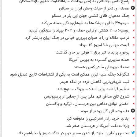
پاسخ تأمین‌اجتماعی به زمان پرداخت مابه‌التفاوت حقوق بازنشستگان
صحنه ای نادر از حیات وحش ایران در سبلان
جنگ مدعیان طلای کشتی جهان این بار در مسکو
سوخو۳۵ با این موشک‌ها به ناوهای‌جنگی حمله می‌کند
روسیه: به ۳ کشتی اوکراین حمله و ۲۰۳ پهپاد را سرنگون کردیم
ترامپ مقاله‌ای را با عنوان پیروزی خیالی در جنگ ایران بازنشر کرد
قیمت جهانی طلا امروز ۱۶ مرداد
برخورد پراید با تیر برق ۲ فوتی بر جای گذاشت
حمله سایبری گسترده به بورس آمریکا
صنعا: نیروهای ما در کمین‌ هستند
تلگراف: جنگ علیه ایران ممکن است به یکی از اشتباهات تاریخ تبدیل شود
ثبت تاریخی‌ترین کاهش تردد در تنگه هرمز
تنظیم قولنامه برای اسناد سبزرنگ ممنوع شد
شروع تلخ مدافع تیم ملی پس از جدایی از پرسپولیس
امضای توافق دفاعی بین عربستان، ترکیه و پاکستان
۱۰ خوشحالی گل زودتر از موعد
ایتالیا خرید رادار اسرائیلی را متوقف کرد
واردات نفت آمریکا از عربستان صفر شد
محسن رضایی: اجازه باز شدن مسیر دوم در تنگه هرمز را نخواهیم داد