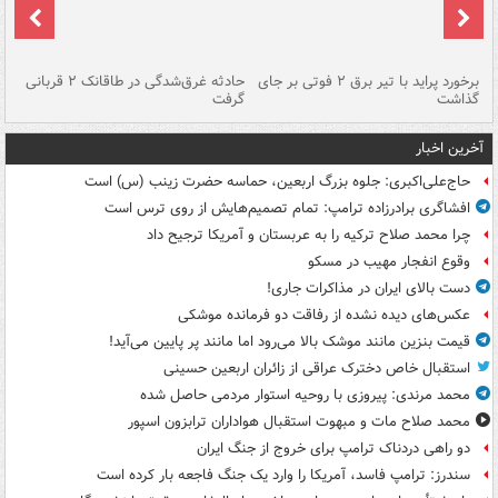
برخورد پراید با تیر برق ۲ فوتی بر جای
حادثه غرق‌شدگی در طاقانک ۲ قربانی
پد
گذاشت
گرفت
جس
آخرین اخبار
حاج‌علی‌اکبری: جلوه بزرگ اربعین، حماسه حضرت زینب (س) است
افشاگری برادرزاده ترامپ: تمام تصمیم‌هایش از روی ترس است
چرا محمد صلاح ترکیه را به عربستان و آمریکا ترجیح داد
وقوع انفجار مهیب در مسکو
دست بالای ایران در مذاکرات جاری!
عکس‌های دیده نشده از رفاقت دو فرمانده‌ موشکی
قیمت بنزین مانند موشک بالا می‌رود اما مانند پر پایین می‌آید!
استقبال خاص دخترک عراقی از زائران اربعین حسینی
محمد مرندی: پیروزی با روحیه استوار مردمی حاصل شده
محمد صلاح مات و مبهوت استقبال هواداران ترابزون اسپور
دو راهی دردناک ترامپ برای خروج از جنگ ایران
سندرز: ترامپ فاسد، آمریکا را وارد یک جنگ فاجعه بار کرده است