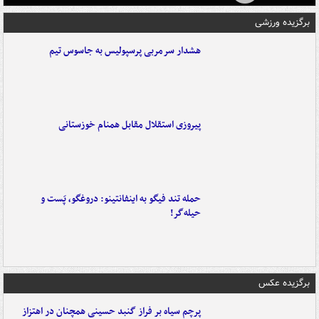
برگزیده ورزشی
هشدار سرمربی پرسپولیس به جاسوس تیم
پیروزی استقلال مقابل همنام خوزستانی
حمله تند فیگو به اینفانتینو: دروغگو، پَست‌ و
حیله‌گر!
برگزیده عکس
پرچم سیاه بر فراز گنبد حسینی همچنان در اهتزاز