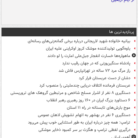
پربازدیدترین ها
بیانیه خانواده شهید لاریجانی درباره برخی گمانه‌زنی‌های رسانه‌ای
یاوه‌گویی تولیدکننده موشک کروز اوکراینی علیه ایران
ماهواره‌ها خسارت انفجار جبل‌علی امارت را لو دادند
پادشاه سنگین‌وزنی که در جهان رقیب ندارد
راز مرگ مرد ۷۲ ساله در تهرانپارس فاش شد
دشان از دست عربستان فرار کرد
عربستان فرمانده ائتلاف دریایی چندملیتی را منصوب کرد
دستگیری ۸ نفر از اشرار مسلح شاخص و مرتبطین گروهک های تروریستی
۶ دستاورد بزرگ ایران در ۱۶۰ روز رهبری رهبر انقلاب
موج بارش‌های تابستانه در راه ۱۱ استان
دستگیری ۶ نفر در بهشهر به اتهام تشویش اذهان عمومی
ترامپ: همه چیز درباره ایران به طور استثنایی خوب پیش می‌رود
درگیری لفظی ترامپ و هگزث بر سر کمبود ذخایر موشکی
آهوی ایرانی