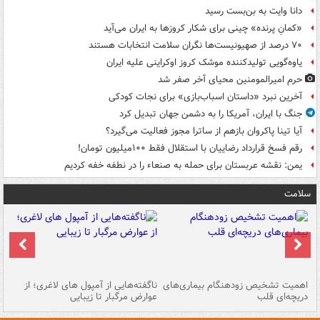
دانا وایت به بن‌بست رسید
«کمانِ پرنده» چینی برای شکار کروزها به ایران می‌آید
۷۰ درصد از صهیونیست‌ها نگران سلامت انتخابات هستند
یاوه‌گویی تولیدکننده موشک کروز اوکراینی علیه ایران
حرم امیرالمومنین محیای آخر صفر شد
آخرین نبرد «داستان اسباب‌بازی» برای نجات کودکی
جنگ با ایران، آمریکا را به دشمن جهان تبدیل کرد
آیا تینا پاکروان بازهم از ساترا مجوز فعالیت می‌گیرد؟
رقم فسخ قرارداد رضاییان با استقلال فقط ۱۰۰میلیون تومان!
یمن: نقشه عربستان برای حمله به صنعاء را در نطفه خفه کردیم
سلامت
اهمیت تشخیص زودهنگام بیماری‌های
ناگفته‌هایی از آمپول های لاغری؛ از
دریچه‌ای قلب
عوارض مرگبار تا زیبایی
تا