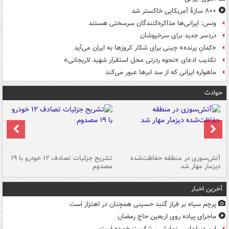
۸۰۰ سازۀ آمریکایی خاکستر شد
ونس: ایرانی‌ها مذاکره‌کنندگان سرسختی هستند
دردسر جدید برای سرخپوشان
«کمانِ پرنده» چینی برای شکار کروزها به ایران می‌آید
تکذیب ادعای «نحوه ردزنی محل استقرار شهید لاریجانی»
ماهواره ایرانی که از سد ابرها عبور می‌کند
حوادث
تصادف مرگبار در محور اهواز–شوش ۲
آتش‌سوزی در منطقه حفاظت‌شده
تشریح جزئیات تصادف ۱۲ خودرو با ۱۹
پا
دیزمار مهار شد
مصدوم
آخرین اخبار
پرچم سیاه بر فراز گنبد حسینی همچنان در اهتزاز است
ماجرای پیاده روی اربعین حاج رمضان
این دیپلماسی نمایشی، شکست خورده است