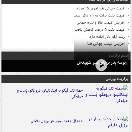
قیمت جهانی طلا امروز ۱۵ مرداد
قیمت نفت برنت به ۷۹ دلار رسید
افزایش قیمت طلا و نقره جهانی
قیمت نفت ۵ درصد کاهش یافت
رشد آرام دلار ادامه دارد
افزایش قیمت جهانی طلا
فیلم برگزیده
بوسه‌ پدر بر پای پسر شهیدش
برگزیده ورزشی
حمله تند فیگو به اینفانتینو: دروغگو، پَست‌ و
حیله‌گر!
جنجال جدید نیمار در برزیل +فیلم