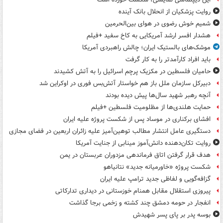
روایت پزشکیان از انحلال بانک آینده
شمیم خوش رضوی در هوای بین‌الحرمین
هشدار افسر ارشد آمریکایی به کاخ سفید +فیلم
موشک‌های بالستیک ایران؛ چالش راهبردی آمریکا
باید افراد کارآمدتر را به کار گرفت
حامیان فلسطین در مکزیک پرچم اسرائیل را به آتش کشیدند
دبیرکل سازمان ملل باز هم خواستار آتش‌بس فوری در اوکراین شد
آنچه رهبر شهید سال‌ها پیش دیده بودند
حمایت هلندی‌ها از مظلومیت فلسطین +فیلم
افشای برکناری در موساد پس از شکست پروژه علیه ایران
دستگیری عامل انتشار مطالب توهین‌آمیز علیه زائران اربعین در فضای مجازی
روایت تکان‌دهنده دانش‌آموز مینابی از جنایت آمریکا
هدف قرار گرفتن اتاق‌ فرماندهی مزدوران عربستان در یمن
شکست پروژه «خاورمیانه جدید» نتانیاهو
گزافه‌گویی و لفاظی جدید ترامپ علیه ایران
پیروزی استقلال مقابل همنام خوزستانی در دیداری تدارکاتی
انفجار در حومه دمشق چند کشته و زخمی برجا گذاشت
بوسه‌ پدر بر پای پسر شهیدش