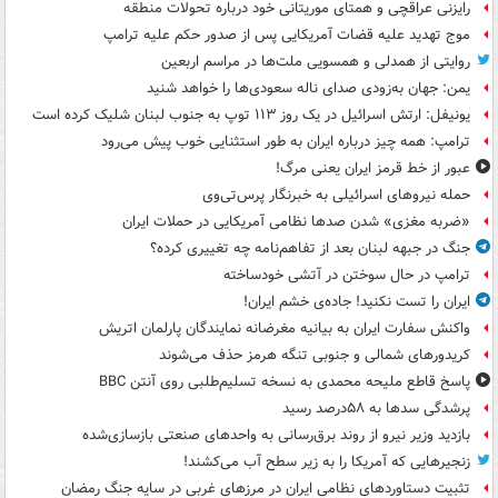
رایزنی عراقچی و همتای موریتانی خود درباره تحولات منطقه
موج تهدید علیه قضات آمریکایی پس از صدور حکم علیه ترامپ
روایتی از همدلی و همسویی ملت‌ها در مراسم اربعین
یمن: جهان به‌زودی صدای ناله سعودی‌ها را خواهد شنید
یونیفل: ارتش اسرائیل در یک روز ۱۱۳ توپ به جنوب لبنان شلیک کرده است
ترامپ: همه چیز درباره ایران به طور استثنایی خوب پیش می‌رود
عبور از خط قرمز ایران یعنی مرگ!
حمله نیروهای اسرائیلی به خبرنگار پرس‌تی‌وی
«ضربه مغزی» شدن صدها نظامی آمریکایی در حملات ایران
جنگ در جبهه لبنان بعد از تفاهم‌نامه چه تغییری کرده؟
ترامپ در حال سوختن در آتشی خودساخته
ایران را تست نکنید! جاده‌ی خشم ایران!
واکنش سفارت ایران به بیانیه مغرضانه نمایندگان پارلمان اتریش
کریدورهای شمالی و جنوبی تنگه هرمز حذف می‌شوند
پاسخ قاطع ملیحه محمدی به نسخه تسلیم‌طلبی روی آنتن BBC
پرشدگی سدها به ۵۸درصد رسید
بازدید وزیر نیرو از روند برق‌رسانی به واحدهای صنعتی بازسازی‌شده
زنجیرهایی که آمریکا را به زیر سطح آب می‌کشند!
تثبیت دستاوردهای نظامی ایران در مرزهای غربی در سایه جنگ رمضان