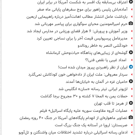
اعتراف بی‌سابقه یک افسر به شکست آمریکا در برابر ایران
آماده‌باش پلیس راهور برای موج سفرهای پایانی ماه صفر
بازداشت عامل انتشار مطالب اهانت‌آمیز درباره راهپیمایی اربعین
حرم امیرالمومنین محیای سوگواری برای پیامبر مهربانی شد
وزیر آموزش و پرورش: ۶ هزار فضای ورزشی در مدارس ایجاد شد
مدیرعامل پرسپولیس قیمت آخر را برای نساجی تعیین کرد
خودکُشی النصر به خاطر رونالدو
گوشه‌ای از زیبایی‌های پناهگاه‌ حیات‌وحش کرمانشاه
امداد غیبی یا نقص فنی!؟
ایران از نظر راهبردی پیروز میدان شده است!
سردار معروفی: ملت ایران از دادخواهی خون کودکانش نمی‌گذرد
حامیان غزه در آلمان به خیابان‌ها آمدند
لژیونر ایرانی تیتر رسانه «سان» انگلیس شد
حملات یمن به المخا ۷ کشته و ۳۰ مجروح برجا گذاشت
از هرمز تا قلب تهران
عملیات گروه مقاومت سوریه علیه پایگاه اسرائیل+ فیلم
تصاویر ماهواره‌ای از انهدام پایگاه‌های آمریکا در جنگ ۴۰ روزه رمضان
صربستان: اروپا در آستانه یک جنگ بزرگ است
ادعای رسانه اسرائیلی درباره تشدید اختلافات میان واشنگتن و تل‌آویو