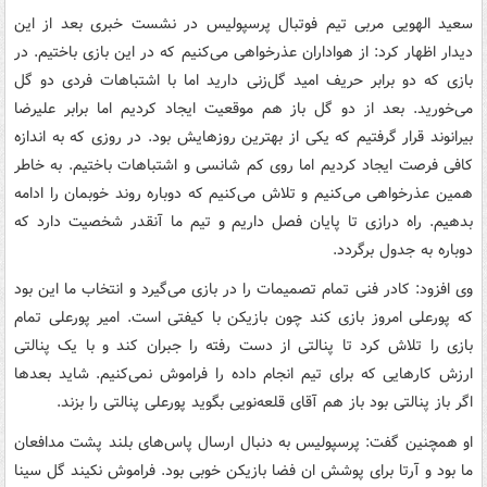
سعید الهویی مربی تیم فوتبال پرسپولیس در نشست خبری بعد از این
دیدار اظهار کرد: از هواداران عذرخواهی می‌کنیم که در این بازی باختیم. در
بازی که دو برابر حریف امید گل‌زنی دارید اما با اشتباهات فردی دو گل
می‌خورید. بعد از دو گل باز هم موقعیت ایجاد کردیم اما برابر علیرضا
بیرانوند قرار گرفتیم که یکی از بهترین روزهایش بود. در روزی که به اندازه
کافی فرصت ایجاد کردیم اما روی کم شانسی و اشتباهات باختیم. به خاطر
همین عذرخواهی می‌کنیم و تلاش می‌کنیم که دوباره روند خوبمان را ادامه
بدهیم. راه درازی تا پایان فصل داریم و تیم ما آنقدر شخصیت دارد که
دوباره به جدول برگردد.
وی افزود: کادر فنی تمام تصمیمات را در بازی می‌گیرد و انتخاب ما این بود
که پورعلی امروز بازی کند چون بازیکن با کیفتی است. امیر پورعلی تمام
بازی را تلاش کرد تا پنالتی از دست رفته را جبران کند و با یک پنالتی
ارزش کارهایی که برای تیم انجام داده را فراموش نمی‌کنیم. شاید بعدها
اگر باز پنالتی بود باز هم آقای قلعه‌نویی بگوید پورعلی پنالتی را بزند.
او همچنین گفت: پرسپولیس به دنبال ارسال پاس‌های بلند پشت مدافعان
ما بود و آرتا برای پوشش ان فضا بازیکن خوبی بود. فراموش نکیند گل سینا