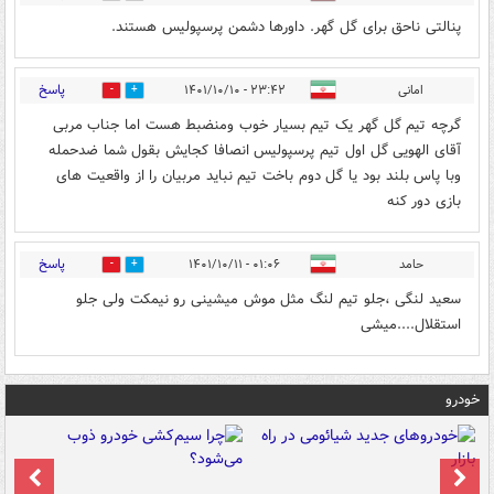
پنالتی ناحق برای گل گهر. داورها دشمن پرسپولیس هستند.
پاسخ
امانی
۲۳:۴۲ - ۱۴۰۱/۱۰/۱۰
0
0
گرچه تیم گل گهر یک تیم بسیار خوب ومنضبط هست اما جناب مربی
آقای الهویی گل اول تیم پرسپولیس انصافا کجایش بقول شما ضدحمله
وبا پاس بلند بود یا گل دوم باخت تیم نباید مربیان را از واقعیت های
بازی دور کنه
پاسخ
حامد
۰۱:۰۶ - ۱۴۰۱/۱۰/۱۱
0
1
سعید لنگی ،جلو تیم لنگ مثل موش میشینی رو نیمکت ولی جلو
استقلال....میشی
خودرو