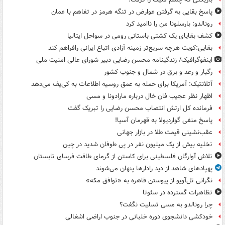
پاسخ بقایی به گرفتن عوارض در تنگه هرمز در تفاهم با عمان
رونالدو: بارسلونا من را ناامید کرد
کشف بقایای یک کشتی باستانی رومی در سواحل ایتالیا
بقایی:کویت هرچه سریع‌تر زمینه آزادی اتباع ایرانی رافراهم کند
اینفوگرافیک/ زندگینامه محسن رضایی دبیر شورای عالی امنیت‌ ملی
رگبار و رعد و برق در شمال و جنوب کشور
آتلانتیک: آمریکا برای حمله به عمق روسیه اطلاعات به کی‌یف می‌دهد
اظهار نظر عجیب فان خال درباره مارادونا و مسی
فرمانده کل ارتش انتصاب محسن رضایی را تبریک گفت
پاسخ منفی گواردیولا به قهرمان آسیا!
عقب‌نشینی قیمت طلا در بازار جهانی
تخلیه بیش از یک میلیون نفر در پی طوفان شدید در چین
تلاش آوارگان فلسطینی برای کاستن از گرمای طاقت فرسای تابستان
پهپادهای شاهد از دید رادارها پنهان می‌شوند
نگرانی تل‌آویو از پیوستن قاهره به «توافق مکه»
تظاهرات گسترده در سئوتا
چرا رونالدو به مسی تسلیت نگفت؟
خودکشی دانشجوی دوره خلبانی در جنوب اراضی اشغالی