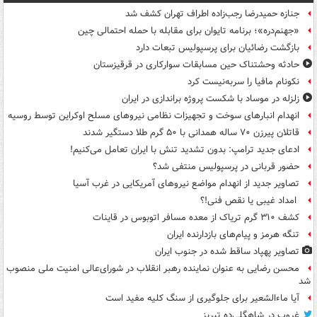
جنازه حمیدرضا رجب‌زاده اطراف تهران کشف شد
«جهنم‌دره»؛ برنامه تایوان برای مقابله با حمله احتمالی چین
بازگشت رضائیان برای پرسپولیس تبعات دارد
حادثه وحشتناک حین مسابقات سوارکاری در قرقیزستان
نکونام مافیا را سربه‌نیست کرد
زلزله در موساد با شکست پروژه براندازی در ایران
انهدام انبارهای سوخت و تجهیزات نظامی نیروهای مسلح اوکراین توسط روسیه
قاتلان پیرزن ۷۰ ساله همدانی با ۵۰ گرم طلا دستگیر شدند
ادعای جدید ترامپ: بدون تشدید تنش با ایران تعامل می‌کنیم!
حضور قربانی در پرسپولیس منتفی شد؟
تصاویر جدید از انهدام مواضع نیروهای آمریکایی در غرب آسیا
امداد غیبی یا نقص فنی!؟
کشف ۳۱۰ گرم تریاک از معده مسافر اتوبوس در قاینات
تنگه هرمز و پیام‌های بازدارنده ایران
تصاویر پهپاد ساقط شده در جنوب ایران
محسن رضایی به عنوان نماینده رهبر انقلاب در شورای‌عالی امنیت ملی منصوب
شد
آیا ماءالشعیر برای جلوگیری از سنگ کلیه مفید است
غروب در شاهگلی‌ده تبریز