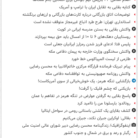
کنایه بقایی به تقابل ایران با ترامپ و آمریک
توضیحات اتاق بازرگانی درباره کارت‌های بازرگانی و ارزهای برنگشته
استانداری تهران: طرح طرد اتباع غیرمجاز متوقف نشده است
واکنش بقایی به بستن مدرسه ایرانی در کویت
روستاییان دهک‌های ۶ تا ۱۰ از امسال باید حق بیمه بپردازند
پلیس فتا: ادعای فریز شدن رمزارز ایرانیان جعلی است
واکنش سخنگوی وزارت خارجه به پیمان دفاعی مکه
طارمی از لیست المپیاکوس خط خورد
پیام تبریک فرمانده قرارگاه مرکزی خاتم‌الانبیا به محسن رضایی
واکنش روزنامه صهیونیستی به توافقنامه دفاعی مکه
بازگشایی تنگه هرمز، یک خوش‌خیالی از سوی آمریکاست!
بازیکنی که چشم فلیک را گرفت!
پاسخ بقایی به گرفتن عوارض در تنگه هرمز در تفاهم با عمان
رونالدو: بارسلونا من را ناامید کرد
کشف بقایای یک کشتی باستانی رومی در سواحل ایتالیا
بقائی: اوکراین جبران نکند، جبران می‌کنیم
اینفوگرافیک/ زندگینامه محسن رضایی دبیر شورای عالی امنیت‌ ملی
رگبار و رعد و برق در شمال و جنوب کشور