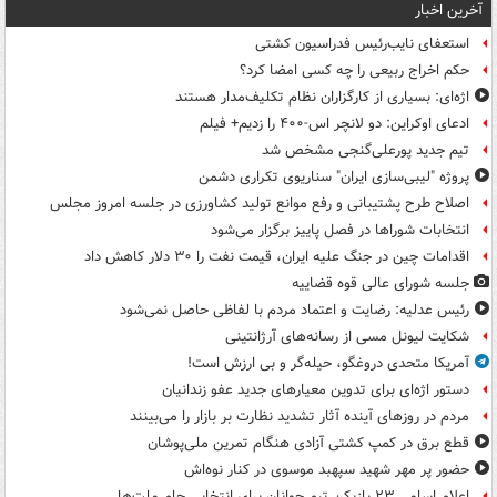
آخرین اخبار
استعفای نایب‌رئیس فدراسیون کشتی
حکم اخراج ربیعی را چه کسی امضا کرد؟
اژه‌ای: بسیاری از کارگزاران نظام تکلیف‌مدار هستند
ادعای اوکراین: دو لانچر اس-۴۰۰ را زدیم+ فیلم
تیم جدید پورعلی‌گنجی مشخص شد
پروژه "لیبی‌سازی ایران" سناریوی تکراری دشمن
اصلاح طرح پشتیبانی و رفع موانع تولید کشاورزی در جلسه امروز مجلس
انتخابات شوراها در فصل پاییز برگزار می‌شود
اقدامات چین در جنگ علیه ایران، قیمت نفت را ۳۰ دلار کاهش داد
جلسه شورای عالی قوه قضاییه
رئیس عدلیه: رضایت و اعتماد مردم با لفاظی حاصل نمی‌شود
شکایت لیونل مسی از رسانه‌های آرژانتینی
آمریکا متحدی دروغگو، حیله‌گر و بی ارزش است!
دستور اژه‌ای برای تدوین معیارهای جدید عفو زندانیان
مردم در روزهای آینده آثار تشدید نظارت بر بازار را می‌بینند
قطع برق در کمپ کشتی آزادی هنگام تمرین ملی‌پوشان
حضور پر مهر شهید سپهبد موسوی در کنار نوه‌اش
اعلام اسامی ۲۳ بازیکن تیم جوانان برای انتخابی جام ملت‌ها