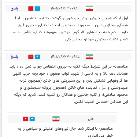
پاسخ
۰۹:۱۲ - ۱۴۰۱/۰۸/۲۳
2
21
اول اینکه هرچی خوردن نوش جونشون و گوشت بشه به تنشون... اینا
شاخای مجازین دارن....میخورنا...نمیدونن اینجا با دنیای مجازی فرق
داره.... دم همه بچه های بالا گرم...بهشون بفهمونید دنیای واقعی با یه
تغییر اکانت نمیتونی خودتو مخفی کنی‌‌...
پاسخ
۰۹:۱۵ - ۱۴۰۱/۰۸/۲۳
3
13
متاسفانه در این شرایط دیگه تکیه به نیروی انتظامی جواب نمی ده ، باید
همانند دهه 30 و به تاسی از شهید نواب صفوی ، خود بچه حزب اللهی
ها گروههایی تشکیل بدن و این سلبریتی های خائن (همچون ترانه
علیدوستی و ...) ، نماینده های خائن (همچون پروانه سلحشوری و
محمود صادقی)، و کلیه خائنین و هتاکان رو تنبیه کنند. شاید که دیگه
این هتاکان احساس امنیت نکنن.
علی
6
0
متاسفم- با اینکار شما جان نیروهای امنیتی و سپاهی را به
خطر می اندازی .