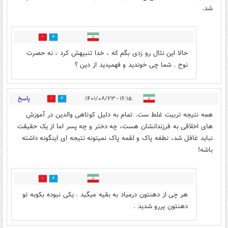
شد.
1
1
حالا این نثال رو زدی بگم که ، خدا تنبیهش کرد ، نه حصرت
نوح . شما چی خوندید و فهمیدید از دین ؟
پاسخ
۱۶:۱۵ - ۱۴۰۱/۰۸/۲۳
2
1
همه نتیجه تربیت غلط ست. تمام به دلیل کوتاهی والدین در آموزش
های اخلاقی به فرزندانشان هست، چه دختر و چه پسر اما از یک حقیقت
نباید غافل شد، نطفه پاک و لقمه پاک نمیتونه نتیجه ای اینگونه داشته
باشه!
3
3
هر چی از دهنتون درمیاد به بقیه میگید . یکی نبوده بکوبه تو
دهنتون پررو شدید .