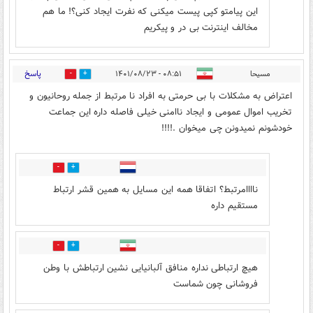
این پیامتو کپی پیست میکنی که نفرت ایجاد کنی؟! ما هم
مخالف اینترنت بی در و پیکریم
پاسخ
مسیحا
۰۸:۵۱ - ۱۴۰۱/۰۸/۲۳
10
29
اعتراض به مشکلات با بی حرمتی به افراد نا مرتبط از جمله روحانیون و
تخریب اموال عمومی و ایجاد ناامنی خیلی فاصله داره این جماعت
خودشونم نمیدونن چی میخوان .!!!!
41
13
ناااامرتبط؟ اتفاقا همه این مسایل به همین قشر ارتباط
مستقیم داره
4
23
هیچ ارتباطی نداره منافق آلبانیایی نشین ارتباطش با وطن
فروشانی چون شماست