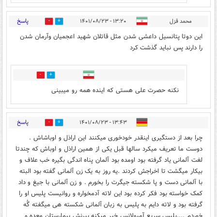
پاسخ
محمد قزل
۱۳:۲۰ - ۱۴۰۱/۰۸/۲۳
2
5
این دوتا پتانسیل داعشی شدن مثل قاتلان شهید اعجمیان وآرمان شدن
را دارند پس نباید گذشت کرد
4
2
نکنه حصرت علی هستی که اینده همه رو میبینی
پاسخ
۱۳:۴۳ - ۱۴۰۱/۰۸/۲۳
1
2
چرا بعد از دستگیری اینقدر خودخوری میکنند این اراذل و اوباشاش .
دوست ما تعریف میکرد سالها قبل یکی از همین اراذل و اوباش که چندتا
لغت آلمانی یاد گرفته بود اومده بود آلمان پناه اندگی بگیره خب علاف و
بیکار میگشت تا اخراجش کردند .یه روز به یک زن آلمانی گفته بود البته
با آلمانی دست و پا شکسته جیگرت را بخورم . و زن آلمانی با جیغ و داد
کمک خواسته بود فکر کرده بود این لاته آدمخواره و روانیست ‌پلیس او را
گرفته بود و لاته دایم به پلیس به زبان آلمانی شکسته هی میگفته گُه
خوردم ....پلیس سریع آمبولانس خبر میکنه ببرنش بیمارستان معده و