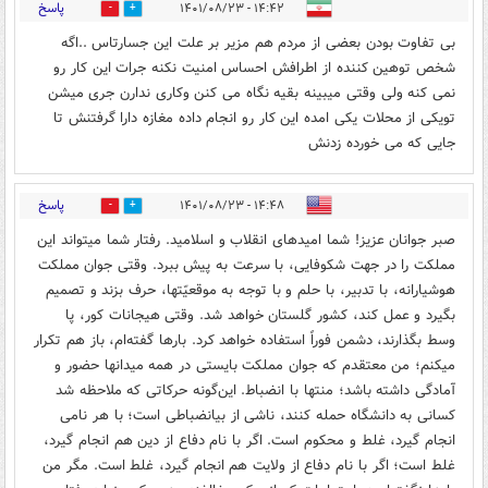
پاسخ
۱۴:۴۲ - ۱۴۰۱/۰۸/۲۳
1
3
بی تفاوت بودن بعضی از مردم هم مزیر بر علت این جسارتاس ..اگه
شخص توهین کننده از اطرافش احساس امنیت نکنه جرات این کار رو
نمی کنه ولی وقتی میبینه بقیه نگاه می کنن وکاری ندارن جری میشن
تویکی از محلات یکی امده این کار رو انجام داده مغازه دارا گرفتنش تا
جایی که می خورده زدنش
پاسخ
۱۴:۴۸ - ۱۴۰۱/۰۸/۲۳
0
1
صبر جوانان عزیز! شما امیدهای انقلاب و اسلامید. رفتار شما میتواند این
مملکت را در جهت شکوفایی، با سرعت به پیش ببرد. وقتی جوان مملکت
هوشیارانه، با تدبیر، با حلم و با توجه به موقعیّتها، حرف بزند و تصمیم
بگیرد و عمل کند، کشور گلستان خواهد شد. وقتی هیجانات کور، پا
وسط بگذارند، دشمن فوراً استفاده خواهد کرد. بارها گفته‌ام، باز هم تکرار
میکنم؛ من معتقدم که جوان مملکت بایستی در همه میدانها حضور و
آمادگی داشته باشد؛ منتها با انضباط. این‌گونه حرکاتی که ملاحظه شد
کسانی به دانشگاه حمله کنند، ناشی از بیانضباطی است؛ با هر نامی
انجام گیرد، غلط و محکوم است. اگر با نام دفاع از دین هم انجام گیرد،
غلط است؛ اگر با نام دفاع از ولایت هم انجام گیرد، غلط است. مگر من