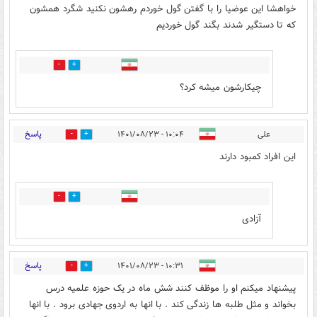
خواهشا این عوضیا را با گفتن گول خوردم رهشون نکنید شگرد همشون
که تا دستگیر شدند بگند گول خوردیم
3
0
چیکارشون میشه کرد؟
پاسخ
علی
۱۰:۰۴ - ۱۴۰۱/۰۸/۲۳
3
11
این افراد کمبود دارند
3
0
آزادی
پاسخ
۱۰:۳۱ - ۱۴۰۱/۰۸/۲۳
3
12
پیشنهاد میکنم او را موظف کنند شش ماه در یک حوزه علمیه درس
بخواند و مثل طلبه ها زندگی کند . با انها به اردوی جهادی برود . با انها