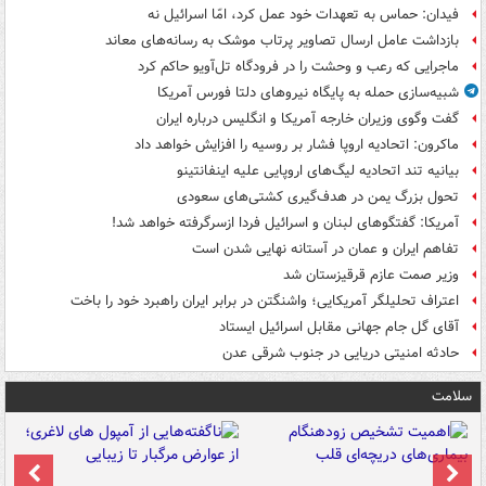
فیدان: حماس به تعهدات خود عمل کرد، امّا اسرائیل نه
بازداشت عامل ارسال تصاویر پرتاب موشک به رسانه‌های معاند
ماجرایی که رعب و وحشت را در فرودگاه تل‌آویو حاکم کرد
شبیه‌سازی حمله به پایگاه نیروهای دلتا فورس آمریکا
گفت وگوی وزیران خارجه آمریکا و انگلیس درباره ایران
ماکرون: اتحادیه اروپا فشار بر روسیه را افزایش خواهد داد
بیانیه تند اتحادیه لیگ‌های اروپایی علیه اینفانتینو
تحول بزرگ یمن در هدف‌گیری کشتی‌های سعودی
آمریکا: گفتگوهای لبنان و اسرائیل فردا ازسرگرفته خواهد شد!
تفاهم ایران و عمان در آستانه نهایی شدن است
وزیر صمت عازم قرقیزستان شد
اعتراف تحلیلگر آمریکایی؛ واشنگتن در برابر ایران راهبرد خود را باخت
آقای گل جام جهانی مقابل اسرائیل ایستاد
حادثه امنیتی دریایی در جنوب شرقی عدن
سلامت