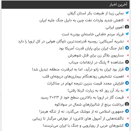
آخرین اخبار
نمایی زیبا از طبیعت بکر استان گیلان
کاهش شدید واردات نفت چین به دلیل جنگ علیه ایران
آهوی ایرانی
فریاد مردم «فدایی خامنه‌ای بودن» است
نشریه آمریکایی: روسیه قدرتمندترین ناوگان هوایی در کل اروپا را دارد
آغاز جنگ ایران برای پایان قدرت آمریکا بود
سناریوی بلاگر زن برای قتل شوهرش
مشاهده ۴ پلنگ در ارتفاعات میناب
قرار بود ایران به زانو درآید، اما به ابرقدرت منطقه تبدیل شد!
اهمیت تشخیص زودهنگام بیماری‌های دریچه‌ای قلب
افزایش مجدد قیمت بنزین نتیجه ابهام در مذاکرات
به یاد آن روز که به زیارت کربلا رفتی!
قیمت گاز در اروپا به بالاترین سطح خود از ۲۰۲۳ رسید
برداشت برنج از شالیزارهای شمال در سوادکوه
جمهوری اسلامی نه از موشک می‌گذرد، نه از تنگه هرمز!
ناگفته‌هایی از آمپول های لاغری؛ از عوارض مرگبار تا زیبایی
کشورهای عربی از رویارویی و جنگ با ایران می‌ترسند!