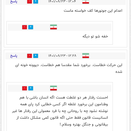
پاسخ
۱۲:۰۴ - ۱۴۰۱/۰۸/۲۳
9
6
اعدام این جونورها کف خواسته ماست
3
6
خفه شو تو دیگه
پاسخ
۱۲:۲۸ - ۱۴۰۱/۰۸/۲۳
7
3
این حرکت خطاست. برخورد شما مقدسا هم خطاست. دیوونه خونه ای
شده
1
2
احسنت رفتار هر دو غلطت هست اگه انسان باشی با هم
وطنامون این برخورد غلطه اگر کسی خطایی کرد پای همه
نوشته نشود چه با روحانی چه با فرد معمولی این رفتار ها غیر
انسانیست قانون فقط حتی اگه قانون کمی مشکل داشت از
بیقانونی و جنگل بهتره وسلام.!