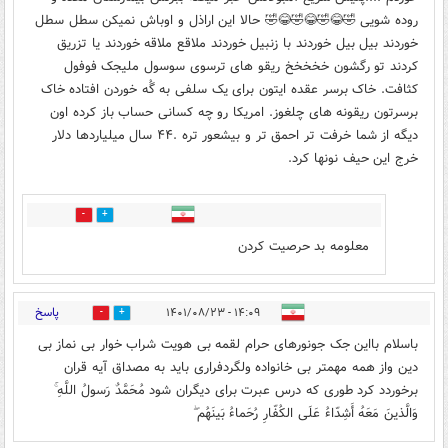
روده شویی 🤣😂🤣😂🤣😂🤣 حالا این اراذل و اوباش نمیکن سطل سطل
خوردند بیل بیل خوردند با زنبیل خوردند ملاقع ملاقه خوردند یا تزریق
کردند تو رگشون خخخخخ ریقو های ترسوی سوسول ملیجک فوفول
کثافت. خاک برسر عقده ایتون برای یک سلفی به گُه خوردن افتاده خاک
برسرتون ریقونه های چلغوز. امریکا رو چه کسانی حساب باز کرده اون
دیگه از شما خرفت تر احمق تر و بیشعور تره .۴۴ سال میلیاردها دلار
خرج این حیف نونها کرد.
3
2
معلومه بد حرصیت کردن
پاسخ
۱۴:۰۹ - ۱۴۰۱/۰۸/۲۳
1
1
باسلام بااین جک جونورهای حرام لقمه بی هویت شراب خوار بی نماز بی
دین واز همه مهمتر بی خانواده ولگردفراری باید به مصداق آیه قران
برخوردد کرد طوری که درس عبرت برای دیگران شود مُحَمَّدٌ رَسولُ اللَّهِ ۚ
وَالَّذينَ مَعَهُ أَشِدّاءُ عَلَى الكُفّارِ رُحَماءُ بَينَهُم ۖ