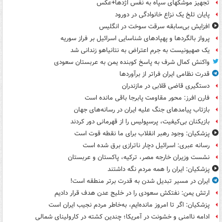
تجهیز موشکهای سپاه به نفس اژدها+عکس
پایان تلخ یک نزاع خانوادگی در دورود
افزایش بی‌سابقه سرقت سوخت در انگلیس
پرواز بالگردها و پهپادهای شناسایی اسرائیل بر فراز سوریه
یک صهیونیست به جرم اعتراض به نتانیاهو زندانی شد
واکنش کمال شرف به پاسخ کوبنده یمن به عربستان سعودی
قدرت نظامی ایران فراتر از برآوردها
دستگیری قاضی قلابی در مازندران
فارن افرز: محور مقاومت پابرجا باقی مانده است
بازتاب پیامدهای جنگ علیه ایران در رسانه‌های جهان
بازیکنان بی‌کیفیت، پرسپولیس را از قهرمانی دور کردند
پزشکیان: وجود رهبر انقلاب برای ما نقطه قوت است
رسانه عبری: اسرائیل دچار ناترازی برق شده است
نشست وزیران خارجه مصر، ترکیه، پاکستان و عربستان
پزشکیان: ایران را همه مردم نگه داشتند
ایران در مسیر تبدیل شدن به قدرت برتر منطقه است!
ارتش یمن: نفتکش سعودی را در خلیج عدن هدف قرار دادیم
پزشکیان: اگر تا امروز مانده‌ایم، به‌خاطر مردم نجیب ایران است
ادامه ناامنی و خشونت در آمریکا؛ چندین کشته در کارولینای شمالی