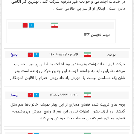
در خدمات اجتماعی و حوادث غیر مترقبه شرکت کند . بهترین کار اگاهی
دادن است . اینکار او از سر بی اطلاعی است .
3
2
مردم نفهمن ؟؟!!
پاسخ
نوریان
۱۰:۳۴ - ۱۴۰۱/۰۸/۲۳
5
9
حرکت فوق العاده زشت وناپسندی بود اهانت به لباس پیامبر محسوب
میشه بنابراین باید به جامعه فهماند این چنین حرکاتی زننده است ودر
شان یک مسلمان نیست با اموزش یاد داد روش احترام را اقایان قانونگذار
پاسخ
۱۱:۴۹ - ۱۴۰۱/۰۸/۲۳
4
8
بچه های تربیت شده فضای مجازی از این بهتر نمیشه خانوادها هم مثل
گذشته رو فرزندانشون نظرات ندارن این هم از وضع اموزش وپرورشمونه
فضای مجازی هم که بی صاحاب خدا خودش رحم کنه