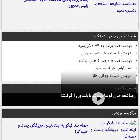
رئیس‌جمهور
قیمت‌های روز در یک نگاه
قیمت نفت برنت به ۷۹ دلار رسید
افزایش قیمت طلا و نقره جهانی
قیمت نفت ۵ درصد کاهش یافت
رشد آرام دلار ادامه دارد
افزایش قیمت جهانی طلا
فیلم برگزیده
صاعقه جان فوتبالیست تایلندی را گرفت!
برگزیده ورزشی
حمله تند فیگو به اینفانتینو: دروغگو، پَست‌ و
حیله‌گر!