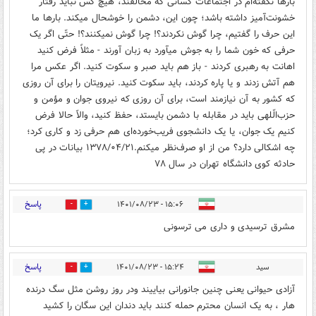
بارها نگفته‌ام در اجتماعات کسانی که مخالفند، هیچ کس نباید رفتار
خشونت‌آمیز داشته باشد؛ چون این، دشمن را خوشحال میکند. بارها ما
این حرف را گفتیم، چرا گوش نکردند؟! چرا گوش نمیکنند؟! حتّی اگر یک
حرفی که خون شما را به جوش میآورد به زبان آورند - مثلاً فرض کنید
اهانت به رهبری کردند - باز هم باید صبر و سکوت کنید. اگر عکس مرا
هم آتش زدند و یا پاره کردند، باید سکوت کنید. نیرویتان را برای آن روزی
که کشور به آن نیازمند است، برای آن روزی که نیروی جوان و مؤمن و
حزب‌الّلهی باید در مقابله با دشمن بایستد، حفظ کنید، والاّ حالا فرض
کنیم یک جوان، یا یک دانشجوی فریب‌خورده‌ای هم حرفی زد و کاری کرد؛
چه اشکالی دارد؟ من از او صرف‌نظر میکنم.۱۳۷۸/۰۴/۲۱ بیانات در پی
حادثه کوی دانشگاه تهران در سال ۷۸
پاسخ
۱۵:۰۶ - ۱۴۰۱/۰۸/۲۳
5
1
مشرق ترسیدی و داری می ترسونی
پاسخ
سید
۱۵:۲۴ - ۱۴۰۱/۰۸/۲۳
2
4
آزادی حیوانی یعنی چنین جانورانی بیاییند ودر روز روشن مثل سگ درنده
هار ، به یک انسان محترم حمله کنند باید دندان این سگان را کشید