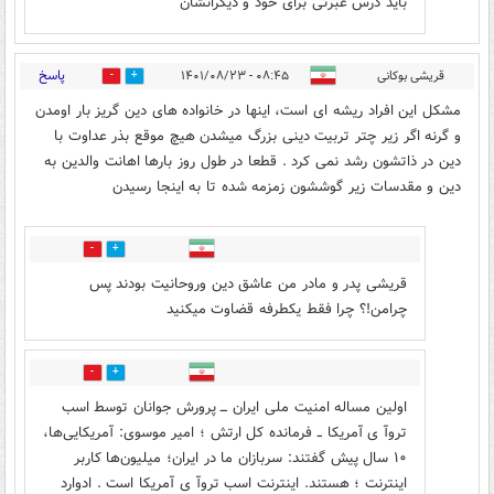
باید درس عبرتی برای خود و دیگرانشان
پاسخ
قریشی بوکانی
۰۸:۴۵ - ۱۴۰۱/۰۸/۲۳
9
52
مشکل این افراد ریشه ای است، اینها در خانواده های دین گریز بار اومدن
و گرنه اگر زیر چتر تربیت دینی بزرگ میشدن هیچ موقع بذر عداوت با
دین در ذاتشون رشد نمی کرد . قطعا در طول روز بارها اهانت والدین به
دین و مقدسات زیر گوششون زمزمه شده تا به اینجا رسیدن
36
4
قریشی پدر و مادر من عاشق دین وروحانیت بودند پس
چرامن!؟ چرا فقط یکطرفه قضاوت میکنید
5
14
اولین مساله امنیت ملی ایران ـــ پرورش جوانان توسط اسب
تروآ ی آمریکا ــ فرمانده کل ارتش ؛ امیر موسوی: آمریکایی‌ها،
۱۰ سال پیش گفتند: سربازان ما در ایران؛ میلیون‌ها کاربر
اینترنت ؛ هستند. اینترنت اسب تروآ ی آمریکا است . ادوارد