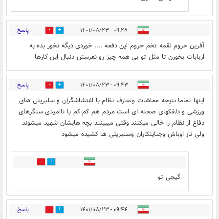
پاسخ
۰۹:۲۸ - ۱۴۰۱/۰۸/۲۳
7
15
آفرین حروم لقمه تخم حروم این دفعه .... خوردی دیگه نخور بده به
اربابات بخورن تا مثل تو بی همه چیز رو نفرستن دنبال این کارها
پاسخ
۰۹:۴۳ - ۱۴۰۱/۰۸/۲۳
2
14
اینها تماما نتیجه مماشات وتعارف نظام با اغتشاشگران و سلبریتی های
ورزشی و دلقکهای صحنه ای است مردم هم کم کم با ناامیدی سنگرهای
دفاع از نظام را خالی میکنند وقتی میبینند بچه هایشان شهید میشوند
ولی ناز اوباش وجنایتکاران وسلبریتی ها کشیده میشود
2
0
گیجی تو
پاسخ
۰۹:۴۴ - ۱۴۰۱/۰۸/۲۳
3
20