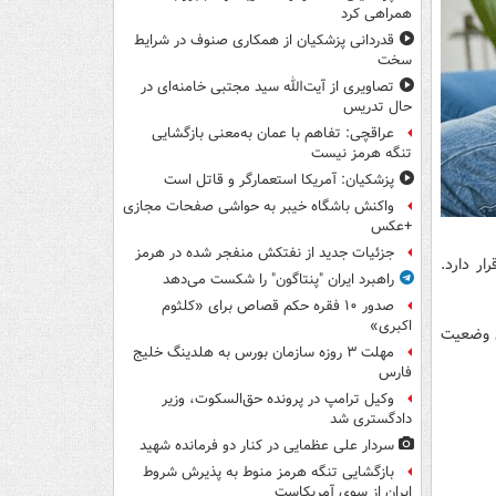
همراهی کرد
قدردانی پزشکیان از همکاری صنوف در شرایط
سخت
تصاویری از آیت‌الله سید مجتبی خامنه‌ای در
حال تدریس
عراقچی: تفاهم با عمان به‌معنی بازگشایی
تنگه هرمز نیست
پزشکیان: آمریکا استعمارگر و قاتل است
واکنش باشگاه خیبر به حواشی صفحات مجازی
+عکس
جزئیات جدید از نفتکش منفجر شده در هرمز
ر دارد.
راهبرد ایران "پنتاگون" را شکست می‌دهد
صدور ۱۰ فقره حکم قصاص برای «کلثوم
اکبری»
ن وضعیت
مهلت ۳ روزه سازمان بورس به هلدینگ خلیج
فارس
وکیل ترامپ در پرونده حق‌السکوت، وزیر
دادگستری شد
سردار علی عظمایی در کنار دو فرمانده شهید
بازگشایی تنگه هرمز منوط به پذیرش شروط
ایران از سوی آمریکاست