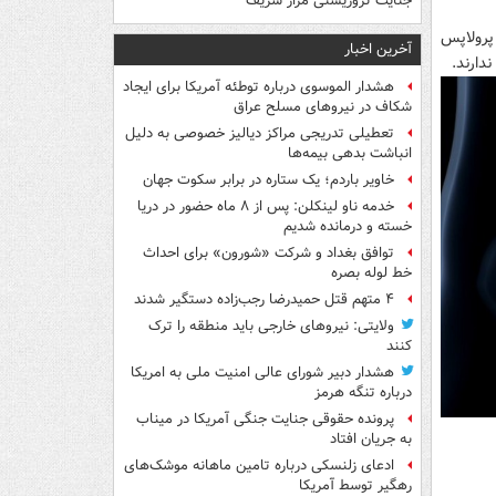
جنایت تروریستی مزار شریف
پرولاپس
آخرین اخبار
دارند.
هشدار الموسوی درباره توطئه آمریکا برای ایجاد
شکاف در نیروهای مسلح عراق
تعطیلی تدریجی مراکز دیالیز خصوصی به دلیل
انباشت بدهی بیمه‌ها
خاویر باردم؛ یک ستاره در برابر سکوت جهان
خدمه ناو لینکلن: پس از ۸ ماه حضور در دریا
خسته و درمانده‌ شدیم
توافق بغداد و شرکت «شورون» برای احداث
خط لوله بصره
۴ متهم قتل حمیدرضا رجب‌زاده دستگیر شدند
ولایتی: نیروهای خارجی باید منطقه را ترک
کنند
هشدار دبیر شورای عالی امنیت ملی به امریکا
درباره تنگه هرمز
پرونده حقوقی جنایت جنگی آمریکا در میناب
به جریان افتاد
ادعای زلنسکی درباره تامین ماهانه موشک‌های
رهگیر توسط آمریکا