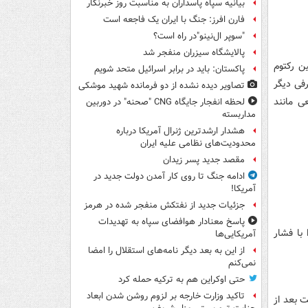
بیانیه سپاه پاسداران به مناسبت روز خبرنگار
فارن افرز: جنگ با ایران یک فاجعه است
"سوپر ال‌نینو"در راه است؟
پالایشگاه سیزران منفجر شد
ن رکتوم
پاکستان: باید در برابر اسرائیل متحد شویم
رفی دیگر
تصاویر دیده‌ نشده از دو فرمانده شهید موشکی
ی مانند
لحظه انفجار جایگاه CNG "صحنه" در دوربین
مداربسته
هشدار ارشدترین ژنرال آمریکا درباره
محدودیت‌های نظامی علیه ایران
مقصد جدید پسر زیدان
ادامه جنگ تا روی کار آمدن دولت جدید در
آمریکا!
جزئیات جدید از نفتکش منفجر شده در هرمز
پاسخ معنادار هوافضای سپاه به تهدیدات
با فشار
آمریکایی‌ها
از این به بعد دیگر نامه‌های استقلال را امضا
نمی‌کنم
حتی اوکراین هم به ترکیه حمله کرد
تاکید وزارت خارجه بر لزوم روشن شدن ابعاد
ت بعد از