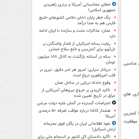
خطای محاسباتی آمریکا و برتری راهبردی
جمهوری اسلامی!
زنگ خطر پایان ذخایر دفاعی کشورهای خلیج
فارس هم به صدا درآمد
عمان: مذاکرات مثبت و سازنده با ایران ادامه
دارد
روایت رسانه اسرائیلی از فشار واشنگتن بر
تل‌آویو برای آتش‌بس و خلع سلاح حماس
سکه در آستانه بازگشت به کانال ۱۸۸ میلیون
تومان
 مناسبی
دریادار سیاری: امروز هر خبر دقیق، تیری بر
قلب امپراطوری دروغ است
وقوع حادثه دریایی در ساحل عمان
تاکید الزیدی بر خروج نیروهای آمریکایی از
اری های
عراق در تاریخ تعیین شده
اعتراضات گسترده در آلمان علیه دولت مرتس
هشدار کانادا درباره عواقب تعرفه ۵۰ درصدی
 کمترین
آمریکا
 موفقیت
نفوذ اطلاعاتی ایران در یگان فوق محرمانه
ارتش اسرائیل!
تأکید دادستان کل کشور بر انسجام ملی برای