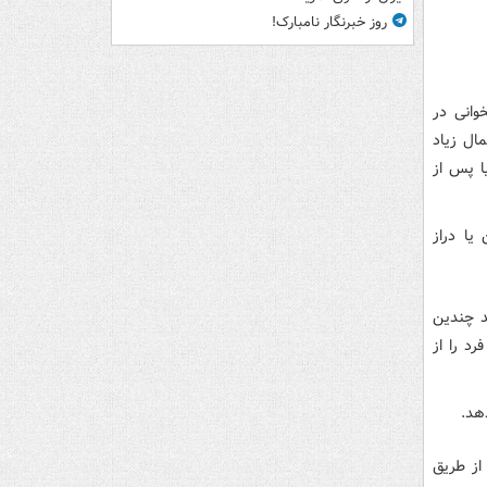
روز خبرنگار نامبارک!
تخوانی در
ل، به احتمال زیاد
ا پس از
یا دراز
اند چندین
د را از
هد.
از طریق