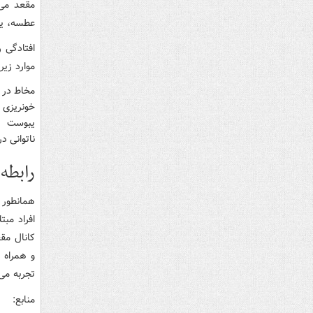
مقعد می 
عطسه، یا
افتادگی 
موارد زیر
مخاط در 
خونریزی ا
یبوست
ناتوانی د
رابطه
همانطور 
افراد مبت
کانال مق
و همراه ب
تجربه می
منابع: