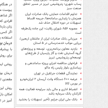
در هنگام 
پساب شهری؛ پتروشیمی تبریز در مسیر تحقق
صنعت سبز
یبوست مز
تداوم اقدامات حمایتی بانک صادرات ایران
اگر غذاها
همزمان با پایداری سامانه‌ها/ جریمه اقساط
افرادی که بالای 50 
تسهیلات در دوره اختلال حذف شد
زنان باردا
مصوبه ۸۵۶ شورای رقابت؛ این جاده یک‌طرفه
اگر کسی 
است
استفاده ب
میزبانی بانک صادرات ایران از عاشقان اربعین/
درمان بوا
برپایی موکب خدمت‌رسانی در ۵ استان
با پیشرف
بازدید معاون برنامه‌ریزی، توسعه و پروژه‌های
گروه گسترش نفت و گاز پارسیان از طرح‌های
برای روش
توسعه‌ای پتروشیمی تبریز
فراخوان مناقصه اجرای پروژه ساماندهی و
روشی ایمن
زیباسازی بلوار پلیس راه ماکو
درمان بو
نمایندگی قطعات جرثقیل در تهران
مقعدی از 
عرضه ۶۰۰ دستگاه وانت آریسان ۲ ایران‌خودرو
در بورس کالا
روش لیزر
انضباط اداری و مالی باید سرلوحه فعالیت همه
کارکنان بانک سرمایه باشد
امکان با
بانک ملی ایران جرایم تأخیر تسهیلات را بخشید
آمیز در ا