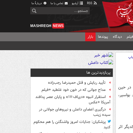
RSS
آرشیو
تماس با ما
دربارهٔ ما
MASHREGH
NEWS
یلم
دیدگاه
پیوندها
بازار
اپ
پربازدیدترین ها
تأیید ربایش و قتل حمیدرضا رجب‌زاده
 در حین
مداح جوانی که در خون خود غلطید +فیلم
بواسیر،
استقرار انبوه «دی‌اف‑۱۷» و پایان عصر پدافند
آمریکا +عکس
درگیری اعضای داعش و نیروهای جولانی در
سیده زینب
پزشکیان: جنایات امروز واشنگتن را هم محکوم
دیگر اثر
کنید