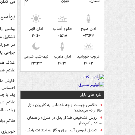
استان:
می گذارند
بواسی
بواسیر ی
اذان صبح
طلوع آفتاب
اذان ظهر
۱۲:۱۰
۰۵:۱۸
۰۳:۴۳
تشکیل می 
در صورتی
جراحی یا 
غروب خورشید
اذان مغرب
نیمه‌شب شرعی
علائم هم
۲۳:۲۳
۱۹:۲۱
۱۹:۰۲
علائم هم
خارش مق
احساس در
یک یا چن
تازه های بازار
علائم هم
طلاسی چیست و چه خدماتی به کاربران بازار
زیاد، مال
طلا ارائه می‌دهد؟
روش تشخیص طلا از بدل در منزل؛ راهنمای
علائم بو
ساده و کم‌خطر
تبدیل قبوض آب، برق و گاز به اینترنت رایگان
خونریزی ا