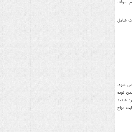
م سرفه،
ست شامل
می شود.
شدن توده
رد شدید
ابت مزاج