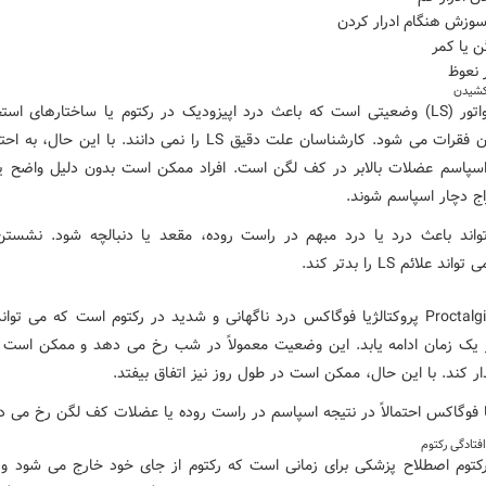
زش هنگام ادرار کردن
ن یا کمر
 نعوظ
 کشیدن
سندرم لواتور (LS) وضعیتی است که باعث درد اپیزودیک در رکتوم یا ساختارهای اس
پایه ستون فقرات می شود. کارشناسان علت دقیق LS را نمی دانند. با این حا
اسپاسم عضلات بالابر در کف لگن است. افراد ممکن است بدون دلیل واضح ی
اج دچار اسپاسم شوند.
تواند باعث درد یا درد مبهم در راست روده، مقعد یا دنبالچه شود. نشستن 
 علائم LS را بدتر کند.
Proctalgia fugax پروکتالژیا فوگاکس درد ناگهانی و شدید در رکتوم است که می تو
 یک زمان ادامه یابد. این وضعیت معمولاً در شب رخ می دهد و ممکن است فر
ر کند. با این حال، ممکن است در طول روز نیز اتفاق بیفتد.
یا فوگاکس احتمالاً در نتیجه اسپاسم در راست روده یا عضلات کف لگن رخ می د
فتادگی رکتوم
رکتوم اصطلاح پزشکی برای زمانی است که رکتوم از جای خود خارج می شود و 