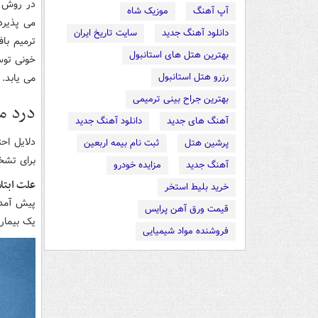
در روش د
آپ آهنگ
موزیک شاه
می پذیرد
دانلود آهنگ جدید
سایت تاریخ ایران
ترمیم با
بهترین هتل های استانبول
خونی توس
رزرو هتل استانبول
می یابد.
بهترین جراح بینی ترمیمی
درد 
آهنگ های جدید
دانلود آهنگ جدید
دلایل احت
پرشین هتل
ثبت نام بیمه اربعین
برای تشخ
آهنگ جدید
مزایده خودرو
علت ابتل
خرید بلیط استخر
پیش آمدن
قیمت ورق آهن پرایس
یک بیماری
فروشنده مواد شیمیایی