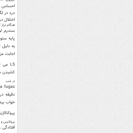
احساس سو
درد در لگ
اختلال در
هنگام دراز
به دلیل 
اجابت مز
LS می 
کشیدن می تواند
در شب
دقیقه در
خواب بیدا
پروکتالژ
پرولاپس و ا
افتادگی 