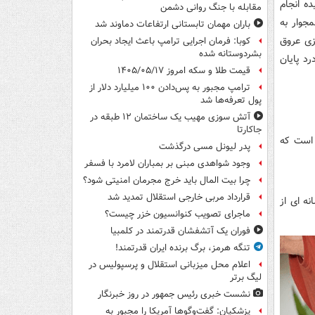
ه انجام
مقابله با جنگ روانی دشمن
جوار به
باران مهمان تابستانی ارتفاعات دماوند شد
زی عروق
کوبا: فرمان اجرایی ترامپ باعث ایجاد بحران
بشردوستانه شده
د پایان
قیمت طلا و سکه امروز ۱۴۰۵/۰۵/۱۷
ترامپ مجبور به پس‌دادن ۱۰۰ میلیارد دلار از
پول تعرفه‌ها شد
آتش سوزی مهیب یک ساختمان ۱۲ طبقه در
جاکارتا
م است که
پدر لیونل مسی درگذشت
وجود شواهدی مبنی بر بمباران لامرد با فسفر
چرا بیت المال باید خرج مجرمان امنیتی شود؟
قرارداد مربی خارجی استقلال تمدید شد
ه ای از
ماجرای تصویب کنوانسیون خزر چیست؟
فوران یک آتشفشان قدرتمند در کلمبیا
تنگه هرمز، برگ برنده ایران قدرتمند!
اعلام محل میزبانی استقلال و پرسپولیس در
لیگ برتر
نشست خبری رئیس جمهور در روز خبرنگار
پزشکیان: گفت‌وگوها آمریکا را مجبور به