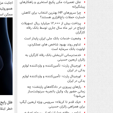
علل تعمیرات مکرر پکیج استخری و راهکارهای
اجابت مز
پیشگیرانه
هموروئید
چرا سرورهای HP بهترین انتخاب برای کاهش
ممکن است 
خسارت حملات باج‌افزاری هستند؟
پرداخت بیش از ۱۲,۰۰۰ میلیارد ریال تسهیلات
ازدواج در تیر ماه سال جاری توسط بانک رفاه
کارگران
وضعیت خدمات بانک ملی ایران پایدار است
تداوم روند بهبود شاخص های عملکردی،
اولویت بانک سرمایه است
خدمت‌رسانی اثربخش بانک رفاه کارگران به
زائران اربعین حسینی
اورجینال پارت؛ تأمین‌کننده و واردکننده لوازم
یدکی در ایران
اورجینال پارت؛ تأمین‌کننده و واردکننده لوازم
یدکی در ایران
رازهای پیروزی در دادگاه‌های پایتخت؛ چه
زمانی حضور یک وکیل باتجربه سرنوشت‌ساز
می‌شود؟
علل رایج 
«یک قدم تا کربلا»؛ سرویس ویژه اربعین آیگپ
برای همراهی زائران حسینی
خطر ابتلا
تداوم بی‌وقفه عملیات اجرایی پروژه تصفیه