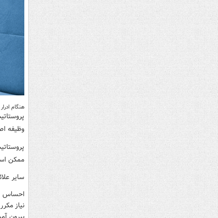
هنگام ادرار
پروستاتی
وظیفه اص
پروستاتی
ممکن است
سایر علائ
احساس ضر
نیاز مکرر 
بیرون آمد