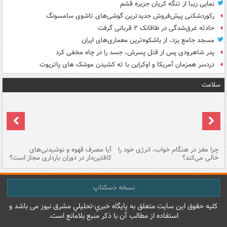
نمایی زیبا از تنگه کریان جزیره قشم
رکوردشکنی پیش‌فروش جدیدترین گوشی‌های تاشوی سامسونگ
حادثه غرق‌شدگی در طاقانک ۲ قربانی گرفت
مسجد جامع یزد، از باشکوه‌ترین معماری‌های ایران
پدر شاهرودی پس از قتل پسرش، جسد را در چاه مخفی کرد
دردسر همزمان آمریکا و اوکراین با ته کشیدن موشک های پاتریوت
سلامت
ت
چرا مغز در هنگام خواب، انرژی خود را
آیا مصرف قهوه و نوشیدنی‌های
چر
خالی می‌کند؟
کافئین‌دار در دوران بارداری مجاز است؟
می
نسخه دسکتاپ
کليه حقوق اين سايت متعلق به پایگاه خبري-تحليلي مشرق نيوز می باشد و
استفاده از مطالب آن با ذکر منبع بلامانع است.