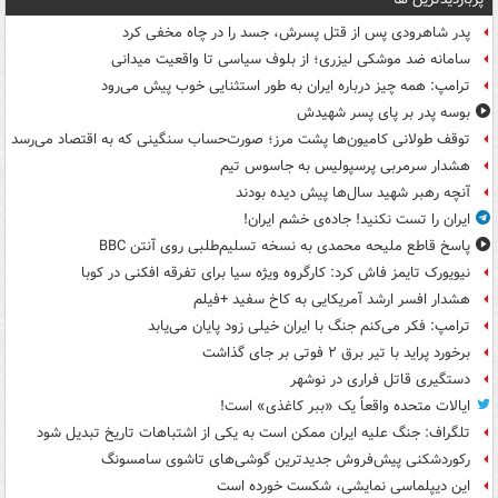
پدر شاهرودی پس از قتل پسرش، جسد را در چاه مخفی کرد
سامانه ضد موشکی لیزری؛ از بلوف سیاسی تا واقعیت میدانی
ترامپ: همه چیز درباره ایران به طور استثنایی خوب پیش می‌رود
بوسه‌ پدر بر پای پسر شهیدش
توقف طولانی کامیون‌ها پشت مرز؛ صورت‌حساب سنگینی که به اقتصاد می‌رسد
هشدار سرمربی پرسپولیس به جاسوس تیم
آنچه رهبر شهید سال‌ها پیش دیده بودند
ایران را تست نکنید! جاده‌ی خشم ایران!
پاسخ قاطع ملیحه محمدی به نسخه تسلیم‌طلبی روی آنتن BBC
نیویورک تایمز فاش کرد: کارگروه ویژه سیا برای تفرقه افکنی در کوبا
هشدار افسر ارشد آمریکایی به کاخ سفید +فیلم
ترامپ: فکر می‌کنم جنگ با ایران خیلی زود پایان می‌یابد
برخورد پراید با تیر برق ۲ فوتی بر جای گذاشت
دستگیری قاتل فراری در نوشهر
ایالات متحده واقعاً یک «ببر کاغذی» است!
تلگراف: جنگ علیه ایران ممکن است به یکی از اشتباهات تاریخ تبدیل شود
رکوردشکنی پیش‌فروش جدیدترین گوشی‌های تاشوی سامسونگ
این دیپلماسی نمایشی، شکست خورده است