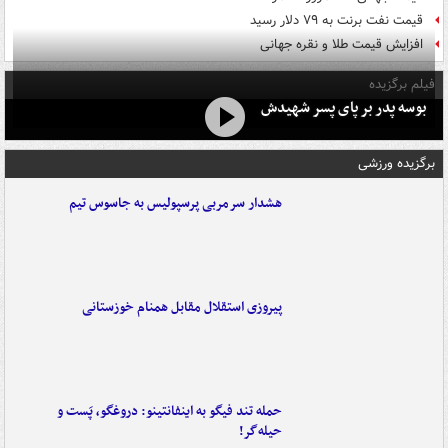
قیمت نفت برنت به ۷۹ دلار رسید
افزایش قیمت طلا و نقره جهانی
فیلم برگزیده
بوسه‌ پدر بر پای پسر شهیدش
برگزیده ورزشی
هشدار سرمربی پرسپولیس به جاسوس تیم
پیروزی استقلال مقابل همنام خوزستانی
حمله تند فیگو به اینفانتینو: دروغگو، پَست‌ و
حیله‌گر!