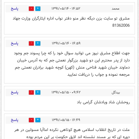
پاسخ
محمد
۱۴:۵۲ - ۱۳۹۱/۰۵/۱۴
0
0
مشرق تو سایت بزن دیگه نظر منو دفتر نواب اداره ایثارگران وزارت جهاد
81362006
پاسخ
۱۴:۵۹ - ۱۳۹۱/۰۵/۱۴
0
0
جهت اطلاع مشرق نیوز می توانید سوال خود را که چرا پسوند جم وجود
دارد از پدر محترم این دو شهید بزرگوار نعمتی جم که به آدرس خیبان
دماوند خیبان شهید فتاحی منش (کهن) کوچه شهید برادران نعمتی جم
مرجعه نموده و جواب را دریافت نمایید
پاسخ
بیدگل
۰۹:۴۲ - ۱۳۹۱/۰۵/۱۵
0
0
روحشان شاد ویادشان گرامی باد
پاسخ
۱۶:۴۹ - ۱۳۹۱/۰۵/۱۵
0
0
ملت در تاریخ انقلاب اسلامی هیچ کوتاهی نکرده اماآیا مسولین در هر
دوره ای که بر مسند نشسته اند لایق حکومت بر این مردم بوده