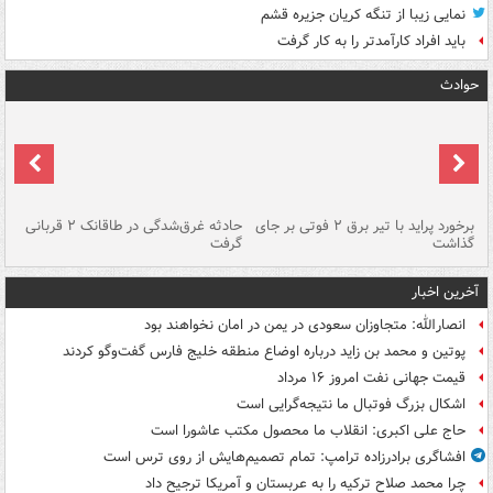
نمایی زیبا از تنگه کریان جزیره قشم
باید افراد کارآمدتر را به کار گرفت
حوادث
برخورد پراید با تیر برق ۲ فوتی بر جای
حادثه غرق‌شدگی در طاقانک ۲ قربانی
پد
گذاشت
گرفت
جس
آخرین اخبار
انصارالله: متجاوزان سعودی در یمن در امان نخواهند بود
پوتین و محمد بن زاید درباره اوضاع منطقه خلیج فارس گفت‌وگو کردند
قیمت جهانی نفت امروز ۱۶ مرداد
اشکال بزرگ فوتبال ما نتیجه‌گرایی است
حاج علی اکبری: انقلاب ما محصول مکتب عاشورا است
افشاگری برادرزاده ترامپ: تمام تصمیم‌هایش از روی ترس است
چرا محمد صلاح ترکیه را به عربستان و آمریکا ترجیح داد