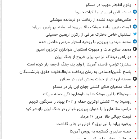
وقوع انفجار مهیب در مسکو
دست بالای ایران در مذاکرات جاری!
عکس‌های دیده نشده از رفاقت دو فرمانده‌ موشکی
قیمت بنزین مانند موشک بالا می‌رود اما مانند پر پایین می‌آید!
استقبال خاص دخترک عراقی از زائران اربعین حسینی
محمد مرندی: پیروزی با روحیه استوار مردمی حاصل شده
محمد صلاح مات و مبهوت استقبال هواداران ترابزون اسپور
دو راهی دردناک ترامپ برای خروج از جنگ ایران
سندرز: ترامپ فاسد، آمریکا را وارد یک جنگ فاجعه بار کرده است
پاسخ تأمین‌اجتماعی به زمان پرداخت مابه‌التفاوت حقوق بازنشستگان
صحنه ای نادر از حیات وحش ایران در سبلان
جنگ مدعیان طلای کشتی جهان این بار در مسکو
سوخو۳۵ با این موشک‌ها به ناوهای‌جنگی حمله می‌کند
روسیه: به ۳ کشتی اوکراین حمله و ۲۰۳ پهپاد را سرنگون کردیم
ترامپ مقاله‌ای را با عنوان پیروزی خیالی در جنگ ایران بازنشر کرد
قیمت جهانی طلا امروز ۱۶ مرداد
برخورد پراید با تیر برق ۲ فوتی بر جای گذاشت
حمله سایبری گسترده به بورس آمریکا
صنعا: نیروهای ما در کمین‌ هستند