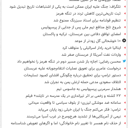
تلگراف: جنگ علیه ایران ممکن است به یکی از اشتباهات تاریخ تبدیل شود
ثبت تاریخی‌ترین کاهش تردد در تنگه هرمز
تنظیم قولنامه برای اسناد سبزرنگ ممنوع شد
شروع تلخ مدافع تیم ملی پس از جدایی از پرسپولیس
امضای توافق دفاعی بین عربستان، ترکیه و پاکستان
۱۰ خوشحالی گل زودتر از موعد
ایتالیا خرید رادار اسرائیلی را متوقف کرد
واردات نفت آمریکا از عربستان صفر شد
محسن رضایی: اجازه باز شدن مسیر دوم در تنگه هرمز را نخواهیم داد
درخواست عامری برای تعویق عملیات انتقام‌جویانه علیه عربستان
دستور ترامپ برای تحقیق درباره چگونگی افشای کمبود تسلیحات
ائتلاف سعودی مدعی حمله ارتش یمن به نجران شد
هشدار سرمربی پرسپولیس به جاسوس تیم
۲۲ کشته و زخمی بر اثر تیراندازی در یک مدرسه در تایلند+ فیلم
سامانه ضد موشکی لیزری؛ از بلوف سیاسی تا واقعیت میدانی
ترامپ: فکر می‌کنم جنگ با ایران خیلی زود پایان می‌یابد
نیمی از آمریکایی‌ها از تشدید هرج‌ومرج در غرب آسیا می‌ترسند
از حذف نام همسر تا تغییر نام خانوادگی؛ اما و اگرهای تعویض شناسنامه