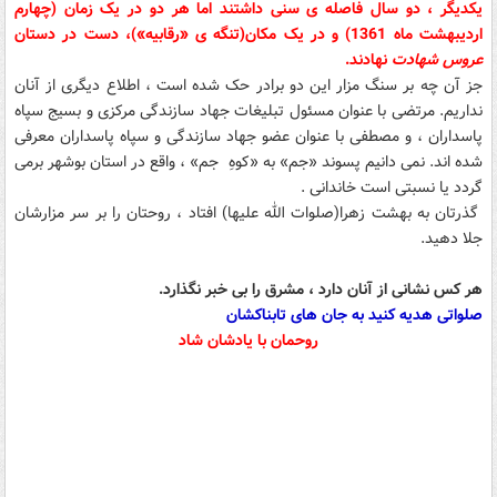
یکدیگر ، دو سال فاصله ی سنی داشتند اما هر دو در یک زمان (چهارم
اردیبهشت ماه 1361) و در یک مکان(تنگه ی «رقابیه»)، دست در دستان
عروس شهادت
نهادند.
جز آن چه بر سنگ مزار این دو برادر حک شده است ، اطلاع دیگری از آنان
نداریم. مرتضی با عنوان مسئول تبلیغات جهاد س
ازندگی مرکزی و بسیج سپاه
پاسداران ، و مصطفی با عنوان عضو جهاد سازندگی و سپاه پاسداران معرفی
شده اند. نمی دانیم پسوند «جم» به «کوهِ جم» ، واقع در استان بوشهر برمی
گردد یا نسبتی است خاندانی .
گذرتان به بهشت زهرا(صلوات الله علیها) افتاد ، روحتان را بر سر مزارشان
جلا دهید.
هر کس نشانی از آنان دارد ، مشرق را بی خبر نگذارد.
صلواتی هدیه کنید به جان های تابناکشان
روحمان با یادشان شاد