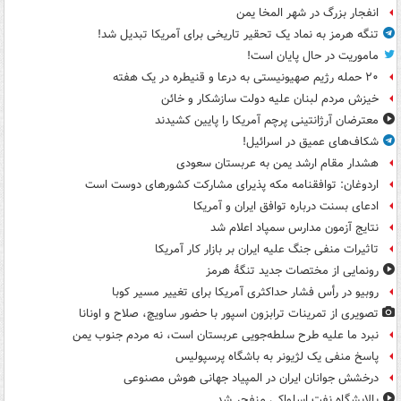
انفجار بزرگ در شهر المخا یمن
تنگه هرمز به نماد یک تحقیر تاریخی برای آمریکا تبدیل شد!
ماموریت در حال پایان است!
۲۰ حمله رژیم صهیونیستی به درعا و قنیطره در یک هفته
خیزش مردم لبنان علیه دولت سازشکار و خائن
معترضان آرژانتینی پرچم آمریکا را پایین کشیدند
شکاف‌های عمیق در اسرائیل!
هشدار مقام ارشد یمن به عربستان سعودی
اردوغان: توافقنامه مکه پذیرای مشارکت کشورهای دوست است
ادعای بسنت درباره توافق ایران و آمریکا
نتایج آزمون مدارس سمپاد اعلام شد
تاثیرات منفی جنگ علیه ایران بر بازار کار آمریکا
رونمایی از مختصات جدید تنگۀ هرمز
روبیو در رأس فشار حداکثری آمریکا برای تغییر مسیر کوبا
تصویری از تمرینات ترابزون اسپور با حضور ساویچ، صلاح و اونانا
نبرد ما علیه طرح سلطه‌جویی عربستان است، نه مردم جنوب یمن
پاسخ منفی یک لژیونر به باشگاه پرسپولیس
درخشش جوانان ایران در المپیاد جهانی هوش مصنوعی
پالایشگاه نفت اسلواکی منفجر شد