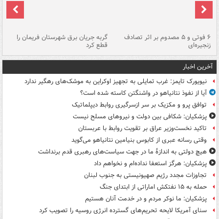
۶ فوتی و ۵ مصدوم بر اثر تصادف
گربه جریان برق شهرستان فریمان را
رگ
زنجیره‌ای
قطع کرد
آخرین اخبار
نیویورک تایمز: غرب تمایلی به تجهیز اوکراین به موشک‌های رهگیر ندارد
آیا از نفوذ نتانیاهو در واشنگتن کاسته شده است؟
توافق پرو و مکزیک بر سر ازسرگیری روابط دیپلماتیک
پزشکیان: شکافی بین دولت و نیروهای مسلح نیست
تاکید نخست‌وزیر عراق بر تقویت روابط با عربستان
وقتی رسانه عبری از کابوس بنیامین نتانیاهو می‌گوید
هیچ دولتی به اندازۀ ما در جهت سیاست‌های رهبری قدم برنداشت
پزشکیان: هرگز استعفا نداده‌ام و نخواهم داد
تجاوزات مجدد رژیم صهیونیستی به جنوب لبنان
حمله به ۱۵ نفتکش‌ اماراتی از ابتدای جنگ
پزشکیان: ما نوکر مردم و در خدمت آنان هستیم
سنای آمریکا لایحه تحریم‌های گسترده انرژی روسیه را تصویب کرد