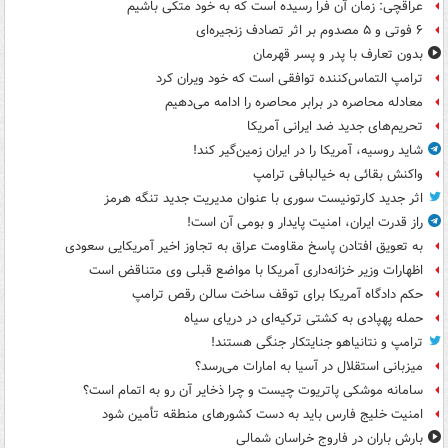
عراقچی: زمان آن فرا رسیده است که به خود متکی باشیم
۶ فوتی و ۵ مصدوم بر اثر تصادف زنجیره‌ای
بدون تعارف با پدر و پسر قهرمان
ترامپ التماس‌کننده توافقی است که خود ویران کرد
معادله محاصره در برابر محاصره را ادامه می‌دهیم
تحریم‌های جدید ضد ایرانی آمریکا
شاید روسیه، آمریکا را در ایران زمین‌گیر کند!
واکنش بقائی به خیالبافی ترامپ
اثر جدید کارتونیست سوری با عنوان مدیریت جدید تنگه هرمز
راز قدرت ایران، امنیت پایدار و بومی آن است!
به تعویق افتادن پاسخ مقاومت عراق به تجاوز اخیر آمریکایی سعودی
اظهارات وزیر خزانه‌داری آمریکا با مواضع قبلی وی متناقض است
حکم دادگاه آمریکا برای توقف ساخت سالن رقص ترامپ
حمله پهپادی به کشتی ترکیه‌ای در دریای سیاه
ترامپ و نتانیاهو جنایتکار جنگی هستند!
میزبانی استقلال در آسیا به امارات می‌رسد؟
سامانه موشکی پاتریوت چیست و چرا ذخایر آن رو به اتمام است؟
امنیت خلیج فارس باید به دست کشورهای منطقه تأمین شود
بارش باران در فاروج خراسان شمالی