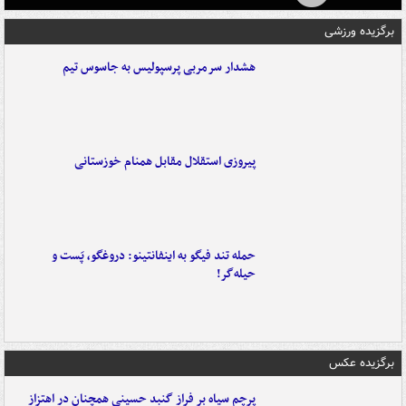
برگزیده ورزشی
هشدار سرمربی پرسپولیس به جاسوس تیم
پیروزی استقلال مقابل همنام خوزستانی
حمله تند فیگو به اینفانتینو: دروغگو، پَست‌ و
حیله‌گر!
برگزیده عکس
پرچم سیاه بر فراز گنبد حسینی همچنان در اهتزاز