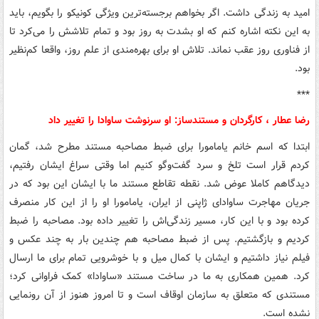
امید به زندگی داشت. اگر بخواهم برجسته‌ترین ویژگی کونیکو را بگویم، باید
به این نکته اشاره کنم که او بشدت به روز بود و تمام تلاشش را می‌کرد تا
از فناوری روز عقب نماند. تلاش او برای بهره‌مندی از علم روز، واقعا کم‌نظیر
بود.
***
رضا عطار ، کارگردان و مستندساز: او سرنوشت ساوادا را تغییر داد
ابتدا که اسم خانم یامامورا برای ضبط مصاحبه مستند مطرح شد، گمان
کردم قرار است تلخ و سرد گفت‌وگو کنیم اما وقتی سراغ ایشان رفتیم،
دیدگاهم کاملا عوض شد. نقطه تقاطع مستند ما با ایشان این بود که در
جریان مهاجرت ساوادای ژاپنی از ایران، یامامورا او را از این کار منصرف
کرده بود و با این کار، مسیر زندگی‌اش را تغییر داده بود. مصاحبه را ضبط
کردیم و بازگشتیم. پس از ضبط مصاحبه هم چندین بار به چند عکس و
فیلم نیاز داشتیم و ایشان با کمال میل و با خوشرویی تمام برای ما ارسال
کرد. همین همکاری به ما در ساخت مستند «ساوادا» کمک فراوانی کرد؛
مستندی که متعلق به سازمان اوقاف است و تا امروز هنوز از آن رونمایی
نشده است.