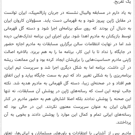
یک تفریح.
به یاد دارم در مسابقه والیبال نشسته در جریان پاراالمپیک، ایران توانست
در مقابل ژاپن پیروز شود و به قهرمانی دست یابد. مسؤولان کاروان ایران
به دنبال آن بودند که روی سکو برنامه‌ای اجرا شود و دسته گل قهرمانی
توسط بازیکنان به مادرم اهدا شود. برای اجرای این برنامه تدارک‌هایی دیده
شد اما در نهایت انتظامات سالن برگزاری مسابقات به مادرم اجازه حضور
در جایگاه را نداد تا با این کار، برنامه ما را به هم بریزد. بالاخره اصالت
ژاپنی مادرم حساسیت‌هایی را برای‌شان ایجاد کرده بود و این ممانعت ریشه
در آن داشت. برنامه اما به شکل دیگری اجرا شد و سرپرست تیم ایران،
برنامه‌ریزی را به شکلی تغییر داد که تیم به سمت جایگاه بیاید و این اتفاق
هم افتاد و در صحنه‌ای زیبا، دسته گل قهرمانی به مادرم هدیه شد. نکته
جالب توجه این است که رسانه‌های ژاپن در پوشش آن مسابقات، نه تنها
این صحنه را پوشش ندادند بلکه اصلا اشاره‌ای هم به حضور مادرم در کنار
کاروان ایران به عنوان سرپرست معنوی نکردند. این در حالی بود که
رسانه‌های ایرانی تمام و کمال این موارد را پوشش دادند و بخوبی به آن
پرداختند.
مادرم پس از آشنایی با اعتقادات و باورهای مسلمانان و ایرانی‌ها، تعلق