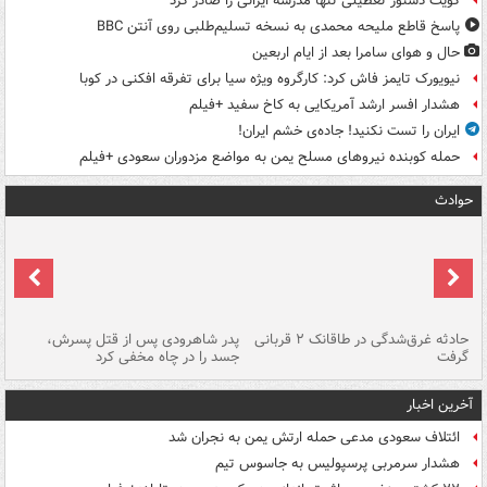
کویت دستور تعطیلی تنها مدرسه ایرانی را صادر کرد
پاسخ قاطع ملیحه محمدی به نسخه تسلیم‌طلبی روی آنتن BBC
حال و هوای سامرا بعد از ایام اربعین
نیویورک تایمز فاش کرد: کارگروه ویژه سیا برای تفرقه افکنی در کوبا
هشدار افسر ارشد آمریکایی به کاخ سفید +فیلم
ایران را تست نکنید! جاده‌ی خشم ایران!
حمله کوبنده نیروهای مسلح یمن به مواضع مزدوران سعودی +فیلم
حوادث
شته
حادثه غرق‌شدگی در طاقانک ۲ قربانی
پدر شاهرودی پس از قتل پسرش،
دس
گرفت
جسد را در چاه مخفی کرد
آخرین اخبار
ائتلاف سعودی مدعی حمله ارتش یمن به نجران شد
هشدار سرمربی پرسپولیس به جاسوس تیم