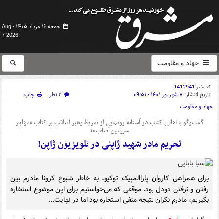
جمعه ۱۶ مرداد ۱۴۰۵ -
Aug
7 2026
جهاد و مقاومت
کد خبر
1412941
تاریخ انتشار:
۷ شهریور ۱۴۰۱ - ۰۹:۵۱
۲ نظر
چاپ
جهاد و مقاومت
گفت‌وگو با اهالی کتاب در آستانه رونمایی از تقریظ رهبر انقلاب بر کتاب «مهاجر
سرزمین آفتاب»؛
تحریم مادر شهید ژاپنی در تلویزیون ژاپن!
برای همراهی کاروان پاراالمپیک توکیو، به خاطر شیوع کرونا مادرم بین
رفتن و نرفتن دودل بود. موقعی که می‌خواستیم برای این موضوع استخاره
بگیریم، مادرم نگران نتیجه منفی استخاره بود اما در نهایت...