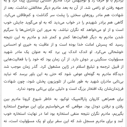
برادرم با او حرف زد و توجیهش کرد، مادرم آشنایی بیشتری پیدا کرد و به
جبهه رفتن او راضی شد. از آن به بعد مادرم دیگر مخالفتی نداشت. بعد از
شهادت هم مادر روزهای سختی را پشت سر گذاشت و کم‌طاقتی می‌کرد.
گاهی هم برادر شهیدم را در خواب می‌دید که به او می‌گوید جایش خوب
است و از او می‌خواهد که نگران نباشد. به مرور این ناراحتی‌ها با سرگرم
شدن مادرم به دیگر فعالیت‌ها کمتر و کمتر شد و مادرم به این نتیجه
رسید که پسرش امانت خدا بوده است و از عاقبت به خیری او احساس
خوشحالی می‌کرد. او اندک اندک پی برد که به عنوان یک مادر شهید
مسؤولیت سنگینی بر دوش دارد. از آن زمان بود که خود را با فعالیت‌هایی
از قبیل ترجمه و تبلیغ اسلام در ژاپن مشغول کرد. گذر زمان موجب شد
دیدگاه مادرم به گونه‌ای عوض شود که حتی به این باور برسد که نباید
بی‌تابی مادران شهید به طور علنی از تلویزیون پخش شود، چون شهادت
فرزندان‌شان یک افتخار بزرگ است و دلیلی برای بی‌تابی وجود ندارد.
برای همراهی کاروان پاراالمپیک توکیو، به خاطر شیوع کرونا مادرم بین
رفتن و نرفتن دودل بود. موقعی که می‌خواستیم برای این موضوع استخاره
بگیریم، مادرم نگران نتیجه منفی استخاره بود اما در نهایت استخاره خوب
آمد و برای مادرم مسجل شد که این سفر برای او یک مسؤولیت است، نه