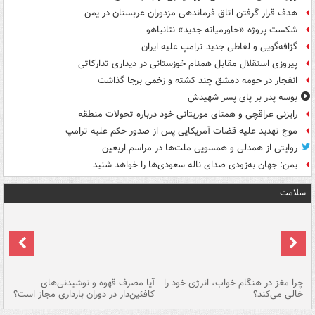
هدف قرار گرفتن اتاق‌ فرماندهی مزدوران عربستان در یمن
شکست پروژه «خاورمیانه جدید» نتانیاهو
گزافه‌گویی و لفاظی جدید ترامپ علیه ایران
پیروزی استقلال مقابل همنام خوزستانی در دیداری تدارکاتی
انفجار در حومه دمشق چند کشته و زخمی برجا گذاشت
بوسه‌ پدر بر پای پسر شهیدش
رایزنی عراقچی و همتای موریتانی خود درباره تحولات منطقه
موج تهدید علیه قضات آمریکایی پس از صدور حکم علیه ترامپ
روایتی از همدلی و همسویی ملت‌ها در مراسم اربعین
یمن: جهان به‌زودی صدای ناله سعودی‌ها را خواهد شنید
سلامت
ت
چرا مغز در هنگام خواب، انرژی خود را
آیا مصرف قهوه و نوشیدنی‌های
چر
خالی می‌کند؟
کافئین‌دار در دوران بارداری مجاز است؟
می