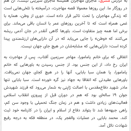
به گزارش
مشرق
،‌ ماجرای مهاجران همیشه ماجرای شیرینی نیست، آن هم
در روزگار ما. این روزها معمولا قصه مهاجرت، درآمیخته با تلخی‌هایی است
که زندگی مهاجران را تحت تاثیر قرار داده است. دوری از وطن، هماره با
غمی همراه است که تا آخرین روزهای عمر با انسان باقی می‌ماند. برای
برخی اما همه چیز متفاوت است. باورها گاهی آنقدر در جان آدمی ریشه
می‌کنند که «وطن» را جایی می‌یابد که در آن دارایی‌های ارزشمندی پیدا
کرده است؛ دارایی‌هایی که مشابه‌شان در هیچ جای جهان نیست.
اتفاقی که برای خانم یامامورا، مهاجر سرزمین آفتاب، پس از مهاجرت به
ایران رخ داد، از این جنس بود. از جنس رسیدن به باورهایی که خانم
یامامورا، یا همان سبا بابایی، آنها را در هیچ کجای جهان نمی‌یافت.
باورهایی عقیدتی که اتفاقا به جهاد نیز گره خورده است. سبا بابایی تنها
مادر شهید دفاع‌مقدس با اصالت ژاپنی به شمار می‌رود که فرزند شهیدش
جوان ۱۹ ساله‌ای بود که هم در دوران قبل از پیروزی انقلاب اسلامی
فعالیت‌های زیادی داشت و هم در زمان جنگ تحمیلی با وجود سن کم،
راهی جبهه‌ها شد تا بتواند دفاع از اسلام و ایران را در کارنامه خود ثبت
کند. محمد بابایی در عملیات والفجر یک، در منطقه فکه به درجه رفیع
شهادت نائل آمد.