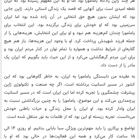
هر چند ژاپن زادگاه یامامورا بود اما او به این مفهوم رسیده بود که ایران
نقطه امیدی است برای آنهایی که قصد یک زندگی انسانی دارند. ژاپن جایی
بود که ایشان بدون هیچ حق انتخابی در آن زاده شده بود اما ایران
سرزمینی بود که او خودش برای زندگی برگزیده بود. این انتخاب برای
یامامورا چندان کم‌هزینه هم نبود و او برای این انتخابش، هزینه‌هایی را از
جمله فرزند شهیدش پرداخت کرد. او با وجود این هزینه‌ها، باز هم هیچ
گلایه‌ای از شرایط نداشت و همواره با تمام توان در کنار مردم ایران بود و
برای این مردم گرهگشایی می‌کرد و از این حیث باید بگوییم که ایران یک
مادر را از دست داد.
به عقیده من دلبستگی یامامورا به ایران، به خاطر گام‌هایی بود که این
کشور در مسیر انسانیت برداشته است. اگر چه صنعت و تکنولوژی ژاپن
پیشرفت چشمگیری را تجربه کرده اما این ایران است که در مسیر انسانیت
پرچمداری می‌کند و این موضوع، یامامورا را به چنین بزرگداشتی نسبت به
ایران وادار کرده بود. او ایران را محل زندگی و حیات باطنی خودش
می‌دانست. تجربه زیسته او این بود که از ظلمات به نور منتقل شده است.
تواضع و پرکاری را باید مهم‌ترین ویژگی سبا بابایی بدانیم. او روزی ۱۴ الی
۱۵ ساعت کار می‌کرد و همه این فعالیت‌ها در حالی بود که او با