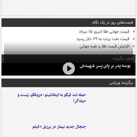
قیمت‌های روز در یک نگاه
قیمت جهانی طلا امروز ۱۵ مرداد
قیمت نفت برنت به ۷۹ دلار رسید
افزایش قیمت طلا و نقره جهانی
فیلم برگزیده
بوسه‌ پدر بر پای پسر شهیدش
برگزیده ورزشی
حمله تند فیگو به اینفانتینو: دروغگو، پَست‌ و
حیله‌گر!
جنجال جدید نیمار در برزیل +فیلم