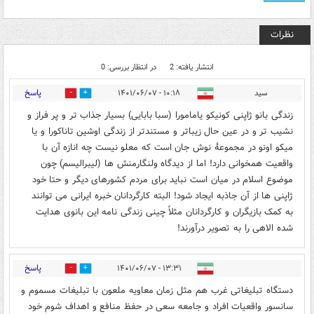
نظرات
انتشار یافته: 2
در انتظار بررسی: 0
پاسخ
سید
۱۰:۱۸ - ۱۴۰۱/۰۶/۰۷
6
59
زندگی بانو ژاپنی کونیکو یامامورا (سبا بابایی) بسیار جذاب تر و پر فراز و
نشیب تر و در عین حال زیباتر و مستندتر از زندگی اوشین تاناکورا و یا
میکو اونو در مجموعۀ نوش جان است که معلو نیست چه انازه آن با
واقعیت همخوانی دارد! اما از دیدگاه ولنگارمنش ها (لیبرالیسم) چون
موضوع اسلام در میان است نباید برای مردم کشورهای دیگر و حتا خود
ژاپنی ها از آن جاذبه ایجاد شود! البته کارگردانان خبره ایرانی می توانند
به کمک بازیگران و کارگردانان مثلاً چینی زندگی نامه این بانوی هدایت
شده الاهی را به تصویر درآورند!
پاسخ
۱۳:۳۱ - ۱۴۰۱/۰۶/۰۷
3
23
دستگاه تبلیغاتی غرب هم مثل زمان معاویه ملعون با تبلیغات مسموم و
سانسور واقعیات افراد و جامعه سعی در حفظ منافع و اهداف شوم خود