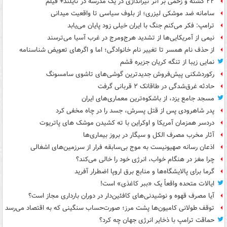
۲۲ کشته و زخمی بر اثر تیراندازی در یک مدرسه در تایلند+ فیلم
سامانه ضد موشکی لیزری؛ از بلوف سیاسی تا واقعیت میدانی
ترامپ: فکر می‌کنم جنگ با ایران خیلی زود پایان می‌یابد
نیمی از آمریکایی‌ها از تشدید هرج‌ومرج در غرب آسیا می‌ترسند
از حذف نام همسر تا تغییر نام خانوادگی؛ اما و اگرهای تعویض شناسنامه
نمایی زیبا از تنگه کریان جزیره قشم
رکوردشکنی پیش‌فروش جدیدترین گوشی‌های تاشوی سامسونگ
حادثه غرق‌شدگی در طاقانک ۲ قربانی گرفت
مسجد جامع یزد، از باشکوه‌ترین معماری‌های ایران
پدر شاهرودی پس از قتل پسرش، جسد را در چاه مخفی کرد
دردسر همزمان آمریکا و اوکراین با ته کشیدن موشک های پاتریوت
آثار مخرب مصرف الکل و سیگار در بروز بیماری‌ها
اذعان رسانه صهیونیست به موج بی‌سابقه فرار از سرزمین‌های اشغالی
چرا مغز در هنگام خواب، انرژی خود را خالی می‌کند؟
گرما برای پالایشگاه‌ها و منابع برق اروپا اضطرار آفرید
ایالات متحده واقعاً یک «ببر کاغذی» است!
آیا مصرف قهوه و نوشیدنی‌های کافئین‌دار در دوران بارداری مجاز است؟
توقف طولانی کامیون‌ها پشت مرز؛ صورت‌حساب سنگینی که به اقتصاد می‌رسد
حماقت ترامپ با ذخایر انرژی جهان چه کرد؟