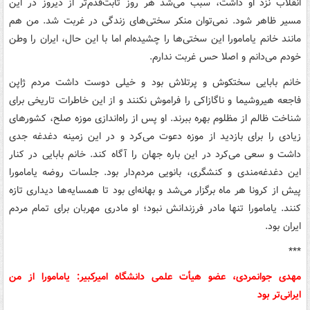
انقلاب نزد او داشت، سبب می‌شد هر روز ثابت‌قدم‌تر از دیروز در این
مسیر ظاهر شود. نمی‌توان منکر سختی‌های زندگی در غربت شد. من هم
مانند خانم یامامورا این سختی‌ها را چشیده‌ام اما با این حال، ایران را وطن
خودم می‌دانم و اصلا حس غربت ندارم.
خانم بابایی سختکوش و پرتلاش بود و خیلی دوست داشت مردم ژاپن
فاجعه هیروشیما و ناگازاکی را فراموش نکنند و از این خاطرات تاریخی برای
شناخت ظالم از مظلوم بهره ببرند. او پس از راه‌اندازی موزه صلح، کشورهای
زیادی را برای بازدید از موزه دعوت می‌کرد و در این زمینه دغدغه جدی
داشت و سعی می‌کرد در این باره جهان را آگاه کند. خانم بابایی در کنار
این دغدغه‌مندی و کنشگری، بانویی مردم‌دار بود. جلسات روضه یامامورا
پیش از کرونا هر ماه برگزار می‌شد و بهانه‌ای بود تا همسایه‌ها دیداری تازه
کنند. یامامورا تنها مادر فرزندانش نبود؛ او مادری مهربان برای تمام مردم
ایران بود.
***
مهدی جوانمردی، عضو هیأت علمی دانشگاه امیرکبیر: یامامورا از من
ایرانی‌تر بود