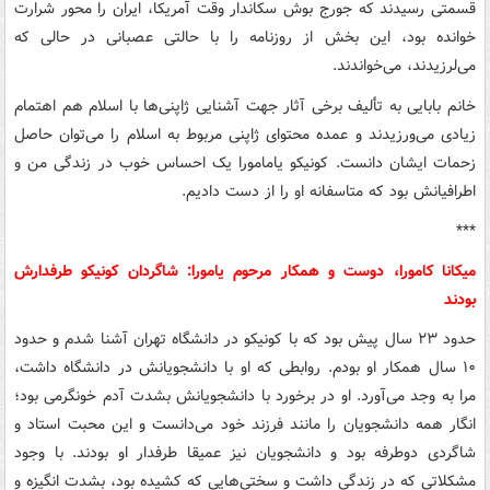
قسمتی رسیدند که جورج بوش سکاندار وقت آمریکا، ایران را محور شرارت
خوانده بود، این بخش از روزنامه را با حالتی عصبانی در حالی ‌که
می‌لرزیدند، می‌خواندند.
خانم بابایی به تألیف برخی آثار جهت آشنایی ژاپنی‌ها با اسلام هم اهتمام
زیادی می‌ورزیدند و عمده محتوای ژاپنی مربوط به اسلام را می‌توان حاصل
زحمات ایشان دانست. کونیکو یامامورا یک احساس خوب در زندگی من و
اطرافیانش بود که متاسفانه او را از دست دادیم.
***
میکانا کامورا، دوست و همکار مرحوم یامورا: شاگردان کونیکو طرفدارش
بودند
حدود ۲۳ سال پیش بود که با کونیکو در دانشگاه تهران آشنا شدم و حدود
۱۰ سال همکار او بودم. روابطی که او با دانشجویانش در دانشگاه داشت،
مرا به وجد می‌آورد. او در برخورد با دانشجویانش بشدت آدم خونگرمی بود؛
انگار همه دانشجویان را مانند فرزند خود می‌دانست و این محبت استاد و
شاگردی دوطرفه بود و دانشجویان نیز عمیقا طرفدار او بودند. با وجود
مشکلاتی که در زندگی داشت و سختی‌هایی که کشیده بود، بشدت انگیزه و