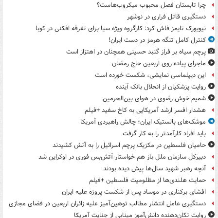
چرا تابستان فصل محبوب میکروب‌هاست؟
دستگیری قاتل فراری در نوشهر
نیویورک تایمز فاش کرد: کارگروه ویژه سیا برای تفرقه افکنی در کوبا
کنترل کامل تنگه هرمز در دست ایران!
پرچم سیاه بر فراز گنبد حسینی همچنان در اهتزاز است
ماجرای پیاده روی اربعین حاج رمضان
این دیپلماسی نمایشی، شکست خورده است
روایت پزشکیان از انحلال بانک آینده
شمیم خوش رضوی در هوای بین‌الحرمین
هشدار افسر ارشد آمریکایی به کاخ سفید +فیلم
موشک‌های بالستیک ایران؛ چالش راهبردی آمریکا
باید افراد کارآمدتر را به کار گرفت
حامیان فلسطین در مکزیک پرچم اسرائیل را به آتش کشیدند
دبیرکل سازمان ملل باز هم خواستار آتش‌بس فوری در اوکراین شد
آنچه رهبر شهید سال‌ها پیش دیده بودند
حمایت هلندی‌ها از مظلومیت فلسطین +فیلم
افشای برکناری در موساد پس از شکست پروژه علیه ایران
دستگیری عامل انتشار مطالب توهین‌آمیز علیه زائران اربعین در فضای مجازی
روایت تکان‌دهنده دانش‌آموز مینابی از جنایت آمریکا