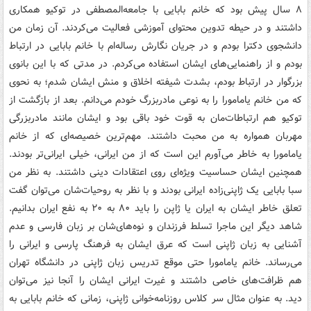
۸ سال پیش بود که خانم بابایی با جامعه‌المصطفی در توکیو همکاری
داشتند و در حیطه تدوین محتوای آموزشی فعالیت می‌کردند. آن زمان من
دانشجوی دکترا بودم و در جریان نگارش رساله‌ام با خانم بابایی در ارتباط
بودم و از راهنمایی‌های ایشان استفاده می‌کردم. در مدتی که با این بانوی
بزرگوار در ارتباط بودم، بشدت شیفته اخلاق و منش ایشان شدم؛ به نحوی
که من خانم یامامورا را به نوعی مادربزرگ خودم می‌دانم. بعد از بازگشت از
توکیو هم ارتباطات‌مان به قوت خود باقی بود و ایشان مانند مادربزرگی
مهربان همواره به من محبت داشتند. مهم‌ترین خصیصه‌ای که از خانم
یامامورا به خاطر می‌آورم این است که از من ایرانی، خیلی ایرانی‌تر بودند.
همچنین ایشان حساسیت ویژه‌ای روی اعتقادات دینی داشتند. به نظر من
سبا بابایی یک ژاپنی‌زاده ایرانی بودند و با نظر به روحیات‌شان می‌توان گفت
تعلق خاطر ایشان به ایران یا ژاپن را باید ۸۰ به ۲۰ به نفع ایران بدانیم.
شاهد دیگر این ماجرا تسلط فرزندان و نوه‌های‌شان بر زبان فارسی و عدم
آشنایی به زبان ژاپنی است که عرق ایشان به فرهنگ پارسی و ایرانی را
می‌رساند. خانم یامامورا حتی موقع تدریس زبان ژاپنی در دانشگاه تهران
هم ظرافت‌های خاصی داشتند و غیرت ایرانی ایشان را آنجا نیز می‌توان
دید. به عنوان مثال سر کلاس روزنامه‌خوانی ژاپنی، زمانی که خانم بابایی به