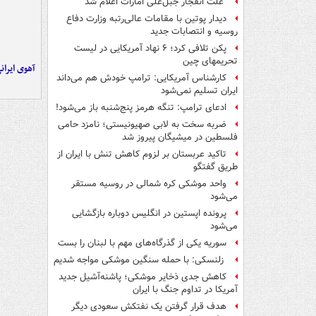
علت انفجار جبل‌علی امارات اعلام شد
دیدار پوتین با مقامات عالی‌رتبه وزارت دفاع
روسیه و انتصابات جدید
پکن تلافی کرد؛ ۶ نهاد آمریکایی در لیست
تحریمهای چین
آهوی ایران
کارشناس آمریکایی: ترامپ خودش هم می‌داند
ایران تسلیم نمی‌شود
ادعای ترامپ: تنگه هرمز پنج‌شنبه باز می‌شود!
ضربه سخت به لابی صهیونیستی؛ نامزد حامی
فلسطین در میشیگان پیروز شد
تاکید عربستان بر لزوم کاهش تنش با ایران از
طریق گفتگو
واحد موشکی کره شمالی در روسیه مستقر
می‌شود
پرونده اپستین در انگلیس دوباره بازگشایی
می‌شود
سوریه یکی از گذرگاه‌های مهم با لبنان را بست
زلنسکی: با حمله سنگین موشکی مواجه شدیم
کاهش جدی ذخایر موشکی؛ پاشنه‌آشیل جدید
آمریکا در تداوم جنگ با ایران
هدف قرار گرفتن یک نفتکش سعودی دیگر