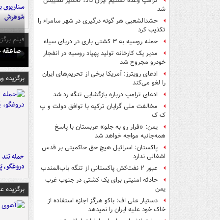
ترامپ وعدۀ تسلیم ایران داد، تحقیر نصیبش
سناریوی بل
شد
شوهرش
حشدالشعبی هر گونه درگیری در شهر سامراء را
تکذیب کرد
فیلم برگزی
حمله روسیه به ۳ کشتی باری در دریای سیاه
صاعقه ج
مدیر یک کارخانه تولید پهپاد روسیه در انفجار
خودرو مجروح شد
ادعای رویترز: آمریکا برخی از تحریم‌های ایران
برگزیده و
را لغو می‌کند
ادعای ترامپ درباره بازگشایی تنگه رد شد
مخالفت ملی گرایان ترکیه با توافق دولت و پ
ک ک
یمن: «فرار رو به جلو» عربستان با پاسخ
همه‌جانبه‌ مواجه خواهد شد
پاکستان: اسرائیل هیچ حق حاکمیتی بر قدس
حمله تند ف
اشغالی ندارد
دروغگو، پَ
عبور ۲ نفت‌کش پاکستانی از تنگه باب‌المندب
حادثه امنیتی برای یک کشتی در جنوب غرب
برگزیده 
یمن
دستیار علی اف: باکو هرگز اجازه استفاده از
خاک خود علیه ایران را نمیدهد