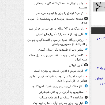
ونس: ایرانی‌ها مذاکره‌کنندگان سرسختی
هستند
ترامپ: توافق با ایران را ترجیح می‌دهم
صفحه نخست روزنامه‌های پنجشنبه ۱۵ مرداد
۱۴۰۵
راز مرگ مرد ۷۲ ساله در تهرانپارس فاش شد
قابی زیبا از قلعه بابک آذربایجان شرقی
ریزش پایگاه جدید ترامپ بافاصله‌گیری جوانان
و اقلیت‌ها از جمهوری‌خواهان
نمایی زیبا از طبیعت بکر استان گیلان
کاهش شدید واردات نفت چین به دلیل جنگ
علیه ایران
آهوی ایرانی
موج بارش‌های تابستانه در راه ۱۱
فریاد مردم «فدایی خامنه‌ای بودن» است
نشریه آمریکایی: روسیه قدرتمندترین ناوگان
هوایی در کل اروپا را دارد
آغاز جنگ ایران برای پایان قدرت آمریکا بود
سناریوی بلاگر زن برای قتل شوهرش
مشاهده ۴ پلنگ در ارتفاعات میناب
قرار بود ایران به زانو درآید، اما به ابرقدرت