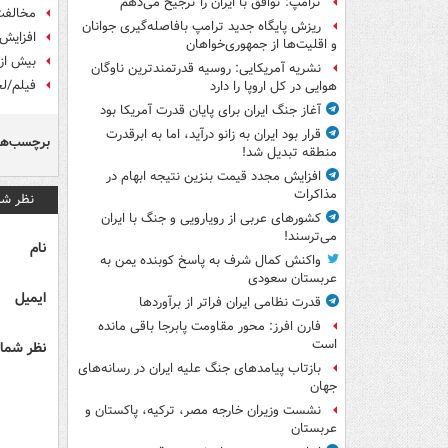
ترامپ: توافق با ایران را ترجیح می‌دهم
مخالفت
ریزش پایگاه جدید ترامپ بافاصله‌گیری جوانان
افزایش 
و اقلیت‌ها از جمهوری‌خواهان
بیش از ۵۰۰ فلسطینی در یک روز بازداشت
نشریه آمریکایی: روسیه قدرتمندترین ناوگان
فیلم/لحظا
هوایی در کل اروپا را دارد
آغاز جنگ ایران برای پایان قدرت آمریکا بود
قرار بود ایران به زانو درآید، اما به ابرقدرت
برچسب‌ها
منطقه تبدیل شد!
افزایش مجدد قیمت بنزین نتیجه ابهام در
مذاکرات
نظر شم
کشورهای عربی از رویارویی و جنگ با ایران
می‌ترسند!
نام
واکنش کمال شرف به پاسخ کوبنده یمن به
عربستان سعودی
ایمیل
قدرت نظامی ایران فراتر از برآوردها
فارن افرز: محور مقاومت پابرجا باقی مانده
است
نظر شما 
بازتاب پیامدهای جنگ علیه ایران در رسانه‌های
جهان
نشست وزیران خارجه مصر، ترکیه، پاکستان و
عربستان