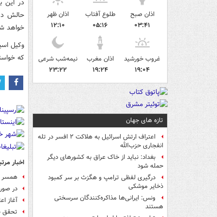
در این ب
اذان صبح
طلوع آفتاب
اذان ظهر
حالش در 
۱۲:۱۰
۰۵:۱۶
۰۳:۴۱
خواهد شد
وکیل اسی
که خواست
غروب خورشید
اذان مغرب
نیمه‌شب شرعی
۲۳:۲۲
۱۹:۲۴
۱۹:۰۴
تازه های جهان
اعتراف ارتش اسرائیل به هلاکت ۲ افسر در تله
انفجاری حزب‌الله
بغداد: نباید از خاک عراق به کشورهای دیگر
اخبار مرتب
حمله شود
همسر اس
درگیری لفظی ترامپ و هگزث بر سر کمبود
ذخایر موشکی
در صور
ونس: ایرانی‌ها مذاکره‌کنندگان سرسختی
آغاز اعتصاب گسترده ۰۰
هستند
تحقق ب