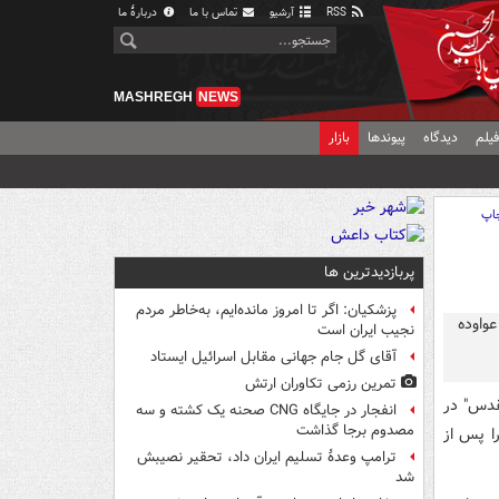
RSS
آرشیو
تماس با ما
دربارهٔ ما
MASHREGH
NEWS
یلم
دیدگاه
پیوندها
بازار
اپ
پربازدیدترین ها
پزشکیان: اگر تا امروز مانده‌ایم، به‌خاطر مردم
نجیب ایران است
آقای گل جام جهانی مقابل اسرائیل ایستاد
تمرین رزمی تکاوران ارتش
قدس" در
انفجار در جایگاه CNG صحنه یک کشته و سه
مصدوم برجا گذاشت
را پس از
ترامپ وعدۀ تسلیم ایران داد، تحقیر نصیبش
شد