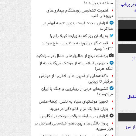
منطقه تبدیل شد!
یر پرتاب
اهمیت تشخیص زودهنگام بیماری‌های
دریچه‌ای قلب
افزایش مجدد قیمت بنزین نتیجه ابهام در
مذاکرات
به یاد آن روز که به زیارت کربلا رفتی!
قیمت گاز در اروپا به بالاترین سطح خود از
۲۰۲۳ رسید
برداشت برنج از شالیزارهای شمال در سوادکوه
جمهوری اسلامی نه از موشک می‌گذرد، نه از
تنگه هرمز!
ناگفته‌هایی از آمپول های لاغری؛ از عوارض
مرگبار تا زیبایی
کشورهای عربی از رویارویی و جنگ با ایران
می‌ترسند!
تقلال
تجهیز موشکهای سپاه به نفس اژدها+عکس
پایان تلخ یک نزاع خانوادگی در دورود
افزایش بی‌سابقه سرقت سوخت در انگلیس
پرواز بالگردها و پهپادهای شناسایی اسرائیل بر
فراز سوریه