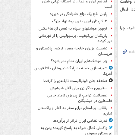
ب وخامت
تفاهم ایران و عمان در آستانه نهایی شدن
است
دا فعال
پایان تلخ یک نزاع خانوادگی در دورود
۳ کاپیتان ایران بدون پیشنهاد بزرگ
ید، چرا
تجهیز موشکهای سپاه به نفس اژدها+عکس
بازیکنان بی‌کیفیت، پرسپولیس را از قهرمانی
دور کردند
نشست وزیران خارجه مصر، ترکیه، پاکستان و
عربستان
چرا موشک‌های ایران تمام نمی‌شود؟
شبیه‌سازی حمله به پایگاه نیروهای دلتا فورس
آمریکا
صاعقه جان فوتبالیست تایلندی را گرفت!
سناریوی بلاگر زن برای قتل شوهرش
عصبانیت ترامپ از پیروزی نامزد حامی
فلسطین در میشیگان
بقائی: برنامه‌ای برای سفر به قطر و پاکستان
نداریم
قدرت نظامی ایران فراتر از برآوردها
واکنش کمال شرف به پاسخ کوبنده یمن به
عربستان سعودی