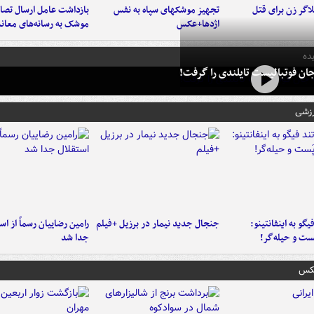
اگر زن برای قتل
تجهیز موشکهای سپاه به نفس
بازداشت عامل ارسال تصاو
اژدها+عکس
موشک به رسانه‌های معاند
ده
ان فوتبالیست تایلندی را گرفت!
رزشی
یگو به اینفانتینو:
جنجال جدید نیمار در برزیل +فیلم
رامین رضاییان رسماً از اس
ست‌ و حیله‌گر!
جدا شد
عکس