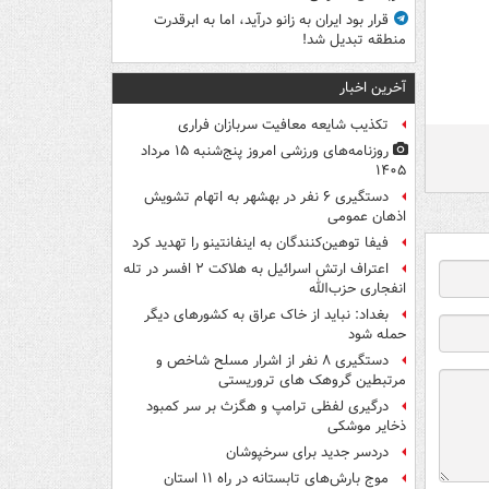
قرار بود ایران به زانو درآید، اما به ابرقدرت
منطقه تبدیل شد!
آخرین اخبار
تکذیب شایعه معافیت سربازان فراری
روزنامه‌های ورزشی امروز پنج‌شنبه ۱۵ مرداد
۱۴۰۵
دستگیری ۶ نفر در بهشهر به اتهام تشویش
اذهان عمومی
فیفا توهین‌کنندگان به اینفانتینو را تهدید کرد
اعتراف ارتش اسرائیل به هلاکت ۲ افسر در تله
انفجاری حزب‌الله
بغداد: نباید از خاک عراق به کشورهای دیگر
حمله شود
دستگیری ۸ نفر از اشرار مسلح شاخص و
مرتبطین گروهک های تروریستی
درگیری لفظی ترامپ و هگزث بر سر کمبود
ذخایر موشکی
دردسر جدید برای سرخپوشان
موج بارش‌های تابستانه در راه ۱۱ استان