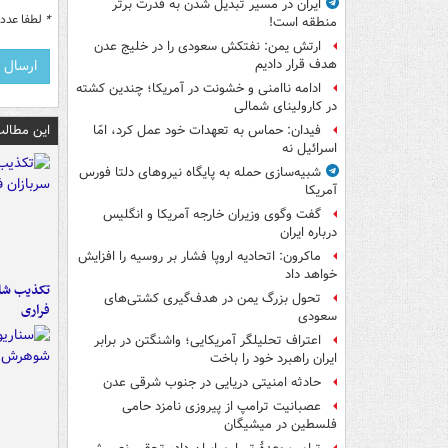
ایران در مسیر تبدیل شدن به قدرت برتر
*
لطفا عدد م
منطقه است!
ارتش یمن: نفتکش سعودی را در خلیج عدن
هدف قرار دادیم
ادامه ناامنی و خشونت در آمریکا؛ چندین کشته
در کارولینای شمالی
این مطالب
فیدان: حماس به تعهدات خود عمل کرد، امّا
اسرائیل نه
شبیه‌سازی حمله به پایگاه نیروهای دلتا فورس
آمریکا
گفت وگوی وزیران خارجه آمریکا و انگلیس
درباره ایران
ماکرون: اتحادیه اروپا فشار بر روسیه را افزایش
خواهد داد
تکذیب شای
تحول بزرگ یمن در هدف‌گیری کشتی‌های
فراری
سعودی
اعتراف تحلیلگر آمریکایی؛ واشنگتن در برابر
ایران راهبرد خود را باخت
حادثه امنیتی دریایی در جنوب شرقی عدن
عصبانیت ترامپ از پیروزی نامزد حامی
فلسطین در میشیگان