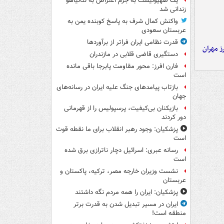
یک صهیونیست به جرم اعتراض به نتانیاهو
زندانی شد
واکنش کمال شرف به پاسخ کوبنده یمن به
عربستان سعودی
قدرت نظامی ایران فراتر از برآوردها
ز مهران
دستگیری قاضی قلابی در مازندران
فارن افرز: محور مقاومت پابرجا باقی مانده
است
بازتاب پیامدهای جنگ علیه ایران در رسانه‌های
جهان
بازیکنان بی‌کیفیت، پرسپولیس را از قهرمانی
دور کردند
پزشکیان: وجود رهبر انقلاب برای ما نقطه قوت
است
رسانه عبری: اسرائیل دچار ناترازی برق شده
است
نشست وزیران خارجه مصر، ترکیه، پاکستان و
عربستان
پزشکیان: ایران را همه مردم نگه داشتند
ایران در مسیر تبدیل شدن به قدرت برتر
منطقه است!