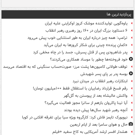
پربازدیدترین ها
یاوه‌گویی تولیدکننده موشک کروز اوکراینی علیه ایران
۶ دستاورد بزرگ ایران در ۱۶۰ روز رهبری رهبر انقلاب
ترامپ: همه چیز درباره ایران به طور استثنایی خوب پیش می‌رود
«کمانِ پرنده» چینی برای شکار کروزها به ایران می‌آید
پدر شاهرودی پس از قتل پسرش، جسد را در چاه مخفی کرد
خود فروخته‌ها چطور با موساد همکاری می‌کردند؟
توقف طولانی کامیون‌ها پشت مرز؛ صورت‌حساب سنگینی که به اقتصاد می‌رسد
بوسه‌ پدر بر پای پسر شهیدش
ابتکارات رهبر انقلاب در میدان نبرد
رقم فسخ قرارداد رضاییان با استقلال فقط ۱۰۰میلیون تومان!
واکنش عالیشاه بعد از پیوستن به گل‌گهر
آیا تینا پاکروان بازهم از ساترا مجوز فعالیت می‌گیرد؟
آنچه رهبر شهید سال‌ها پیش دیده بودند
نیویورک تایمز فاش کرد: کارگروه ویژه سیا برای تفرقه افکنی در کوبا
حال و هوای سامرا بعد از ایام اربعین
هشدار افسر ارشد آمریکایی به کاخ سفید +فیلم