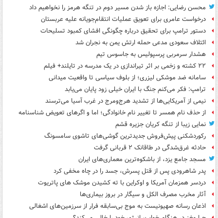
محسن رضایی: اجازه باز شدن مسیر دوم در تنگه هرمز را نخواهیم داد
درخواست عامری برای تعویق عملیات انتقام‌جویانه علیه عربستان
دستور ترامپ برای تحقیق درباره چگونگی افشای کمبود تسلیحات
ائتلاف سعودی مدعی حمله ارتش یمن به نجران شد
هشدار سرمربی پرسپولیس به جاسوس تیم
۲۲ کشته و زخمی بر اثر تیراندازی در یک مدرسه در تایلند+ فیلم
سامانه ضد موشکی لیزری؛ از بلوف سیاسی تا واقعیت میدانی
ترامپ: فکر می‌کنم جنگ با ایران خیلی زود پایان می‌یابد
نیمی از آمریکایی‌ها از تشدید هرج‌ومرج در غرب آسیا می‌ترسند
از حذف نام همسر تا تغییر نام خانوادگی؛ اما و اگرهای تعویض شناسنامه
نمایی زیبا از تنگه کریان جزیره قشم
رکوردشکنی پیش‌فروش جدیدترین گوشی‌های تاشوی سامسونگ
حادثه غرق‌شدگی در طاقانک ۲ قربانی گرفت
مسجد جامع یزد، از باشکوه‌ترین معماری‌های ایران
پدر شاهرودی پس از قتل پسرش، جسد را در چاه مخفی کرد
دردسر همزمان آمریکا و اوکراین با ته کشیدن موشک های پاتریوت
آثار مخرب مصرف الکل و سیگار در بروز بیماری‌ها
اذعان رسانه صهیونیست به موج بی‌سابقه فرار از سرزمین‌های اشغالی
چرا مغز در هنگام خواب، انرژی خود را خالی می‌کند؟