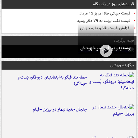
قیمت‌های روز در یک نگاه
قیمت جهانی طلا امروز ۱۵ مرداد
قیمت نفت برنت به ۷۹ دلار رسید
افزایش قیمت طلا و نقره جهانی
فیلم برگزیده
بوسه‌ پدر بر پای پسر شهیدش
برگزیده ورزشی
حمله تند فیگو به اینفانتینو: دروغگو، پَست‌ و
حیله‌گر!
جنجال جدید نیمار در برزیل +فیلم