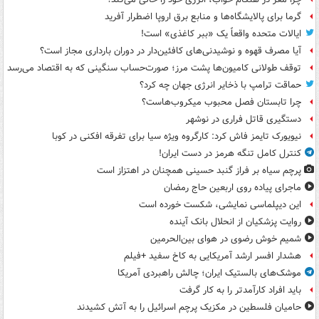
گرما برای پالایشگاه‌ها و منابع برق اروپا اضطرار آفرید
ایالات متحده واقعاً یک «ببر کاغذی» است!
آیا مصرف قهوه و نوشیدنی‌های کافئین‌دار در دوران بارداری مجاز است؟
توقف طولانی کامیون‌ها پشت مرز؛ صورت‌حساب سنگینی که به اقتصاد می‌رسد
حماقت ترامپ با ذخایر انرژی جهان چه کرد؟
چرا تابستان فصل محبوب میکروب‌هاست؟
دستگیری قاتل فراری در نوشهر
نیویورک تایمز فاش کرد: کارگروه ویژه سیا برای تفرقه افکنی در کوبا
کنترل کامل تنگه هرمز در دست ایران!
پرچم سیاه بر فراز گنبد حسینی همچنان در اهتزاز است
ماجرای پیاده روی اربعین حاج رمضان
این دیپلماسی نمایشی، شکست خورده است
روایت پزشکیان از انحلال بانک آینده
شمیم خوش رضوی در هوای بین‌الحرمین
هشدار افسر ارشد آمریکایی به کاخ سفید +فیلم
موشک‌های بالستیک ایران؛ چالش راهبردی آمریکا
باید افراد کارآمدتر را به کار گرفت
حامیان فلسطین در مکزیک پرچم اسرائیل را به آتش کشیدند