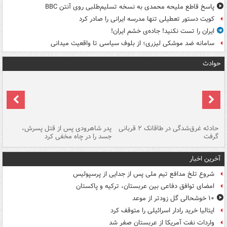
پاسخ قاطع ملیحه محمدی به نسخه تسلیم‌طلبی روی آنتن BBC
کویت دستور تعطیلی تنها مدرسه ایرانی را صادر کرد
ایران را تست نکنید! جاده‌ی خشم ایران!
سامانه ضد موشکی لیزری؛ از بلوف سیاسی تا واقعیت میدانی
حوادث
شته
حادثه غرق‌شدگی در طاقانک ۲ قربانی
پدر شاهرودی پس از قتل پسرش،
دس
گرفت
جسد را در چاه مخفی کرد
آخرین اخبار
شروع تلخ مدافع تیم ملی پس از جدایی از پرسپولیس
امضای توافق دفاعی بین عربستان، ترکیه و پاکستان
۱۰ خوشحالی گل زودتر از موعد
ایتالیا خرید رادار اسرائیلی را متوقف کرد
واردات نفت آمریکا از عربستان صفر شد