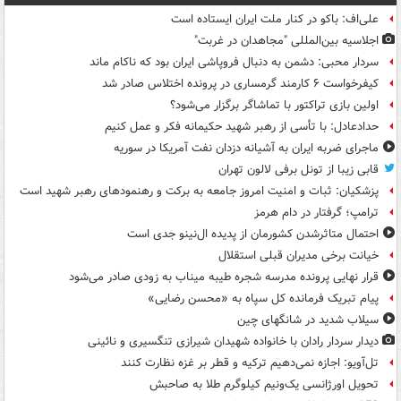
علی‌اف: باکو در کنار ملت ایران ایستاده است
اجلاسیه بین‌المللی "مجاهدان در غربت"
سردار محبی: دشمن به دنبال فروپاشی ایران بود که ناکام ماند
کیفرخواست ۶ کارمند گرمساری در پرونده اختلاس صادر شد
اولین بازی تراکتور با تماشاگر برگزار می‌شود؟
حدادعادل: با تأسی از رهبر شهید حکیمانه فکر و عمل کنیم
ماجرای ضربه ایران به آشیانه دزدان نفت آمریکا در سوریه
قابی زیبا از تونل برفی لالون تهران
پزشکیان: ثبات و امنیت امروز جامعه به برکت و رهنمودهای رهبر شهید است
ترامپ؛ گرفتار در دام هرمز
احتمال متاثرشدن کشورمان از پدیده ال‌نینو جدی است
خیانت برخی مدیران قبلی استقلال
قرار نهایی پرونده مدرسه شجره طیبه میناب به زودی صادر می‌شود
پیام تبریک فرمانده کل سپاه به «محسن رضایی»
سیلاب شدید در شانگهای چین
دیدار سردار رادان با خانواده‌ شهیدان شیرازی تنگسیری و نائینی
تل‌آویو: اجازه نمی‌دهیم ترکیه و قطر بر غزه نظارت کنند
تحویل اورژانسی یک‌ونیم کیلوگرم طلا به صاحبش