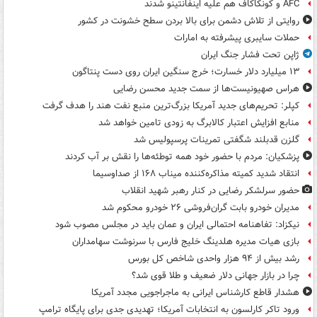
AFC و کونکاکاف هم علیه اینفانتینو شدند
روایتی از تلاش دشمن برای بالا بردن سطح خشونت در کشور
حملات سایبری پیشرفته به امارات
ژاپن تحت فشار جنگ ایران
۱۳ میلیارد دلار خسارت؛ خرج سنگین ایران روی دست پنتاگون
هراس صهیونیست‌ها از سمت جدید محسن رضایی
کپلر: تحریم‌های جدید آمریکا بزرگ‌ترین منبع نفت هند را هدف گرفت
منابع افزایش اعتبار کالابرگ به زودی تامین خواهد شد
گلزن قدبلند شگفتی تمرینات پرسپولیس شد
پزشکیان: مردم با حضور خود همه توطئه‌ها را نقش بر آب کردند
انتقاد شدید کمیته مذاکره‌کننده میناب ۱۶۸ از صداوسیما
حضور سرلشکر رضایی در کنار رهبر شهید انقلاب
مدیران خودرو بابت گران‌فروشی ۲۶ خودرو محکوم شد
نیکزاد: تفاهنامه احتمالی ایران و عمان باید در مجلس مصوب شود
بازی هیات مدیره هلدینگ خلیج فارس با سرنوشت سهامداران
رشد بیش از ۹۴ هزار واحدی شاخص کل بورس
چرا در بازار جهانی دلار ضعیف و طلا قوی شد؟
هشدار قاطع کارشناس ایرانی به ماجراجویی مجدد آمریکا
ورود تاکر کارلسون به انتخابات آمریکا؛ تهدیدی جدی برای پایگاه ترامپ