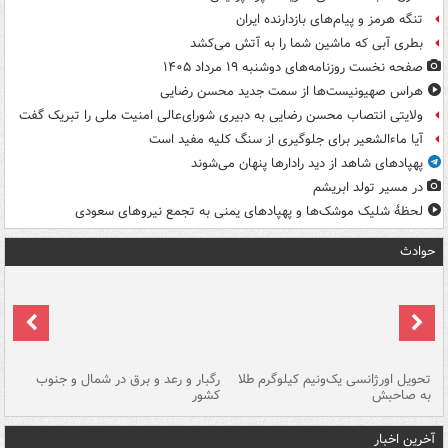
تنگه هرمز و پیام‌های بازدارنده ایران
بطری آبی که ماشین شما را به آتش می‌کشد
صفحه نخست روزنامه‌های دوشنبه ۱۹ مرداد ۱۴۰۵
هراس صهیونیست‌ها از سمت جدید محسن رضایی
ولایتی انتصاب محسن رضایی به دبیری شورای‌عالی امنیت ملی را تبریک گفت
آیا ماءالشعیر برای جلوگیری از سنگ کلیه مفید است
پهپادهای شاهد از دید رادارها پنهان می‌شوند
در مسیر تولد ابریشم
لحظۀ شلیک موشک‌ها و پهپادهای یمنی به تجمع نیروهای سعودی
حوادث
ی
تحویل اورژانسی یک‌ونیم کیلوگرم طلا
رگبار و رعد و برق در شمال و جنوب
با
به صاحبش
کشور
اه
آخرین اخبار