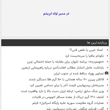
در مسیر تولد ابریشم
پربازدیدترین ها
امداد غیبی یا نقص فنی!؟
نکونام مافیا را سربه‌نیست کرد
«جهنم‌دره»؛ برنامه تایوان برای مقابله با حمله احتمالی چین
بازداشت عامل انتشار مطالب اهانت‌آمیز درباره راهپیمایی اربعین
تصاویر پهپاد ساقط شده در جنوب ایران
قاتلان پیرزن ۷۰ ساله همدانی با ۵۰ گرم طلا دستگیر شدند
مدیرعامل پرسپولیس قیمت آخر را برای نساجی تعیین کرد
وزیر جنگ سابق ترامپ: اینکه ایران دست بالا را دارد واقعیت است
کشف ۳۱۰ گرم تریاک از معده مسافر اتوبوس در قاینات
عملیات گروه مقاومت سوریه علیه پایگاه اسرائیل+ فیلم
گلزن قدبلند شگفتی تمرینات پرسپولیس شد