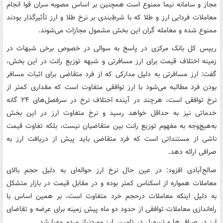
مجاز و سامانه نیما ممنوع است همچنین بر اساس مصوبه سران قوا انجام
معاملات فردایی ارز و طلا که با شرط‌بندی بر نرخ طلا و ارز تأثیرگذار بودند
ممنوع شده و معامله گران این بخش مشمول مجازات می‌شوند.
رییس کل بانک مرکزی در پاسخ به سوالی در خصوص برخی شبهات در
زمینه اختلاف قیمت برای ارز مسافرتی و شبهه توزیع رانت در این بخش،
گفت: ارز مسافرتی به دلیل مدارکی که از فرد متقاضی برای اثبات مسافر
بودن فرد مطالبه می‌شود با ارز توافقی متفاوت است که مقداری کمتر از
نرخ توافقی است، هرچند در آینده اختلاف نرخ در سرفصل‌های ۲۴ گانه
خدماتی نیز به حداقل خواهد رسید و نرخ متفاوت ارز در این بخش
به‌هیچ‌وجه به مفهوم توزیع رانت بین متقاضیان نیست، بلکه تفاوت قیمت
ناشی از مستنداتی است که فرد متقاضی باید پیش از دریافت ارز به
صرافی ارائه دهد.
صالح‌آبادی افزود: در عین حال نرخ ارز حواله‌ای به دلیل حجم بالای
معاملات همواره از اسکناس کمتر بوده و در مقابل قیمت در بازار متشکل
به دلیل اینکه معاملات درحجم خرد متفاوت است، بر همین اساس با
راه‌اندازی معاملات توافقی از حدود دو ماه پیش‌ زمینه برای عرضه و تقاضای
ارز در صرافی‌ها و تسهیل در تامین ارز موردنیاز مردم مهیا شد.